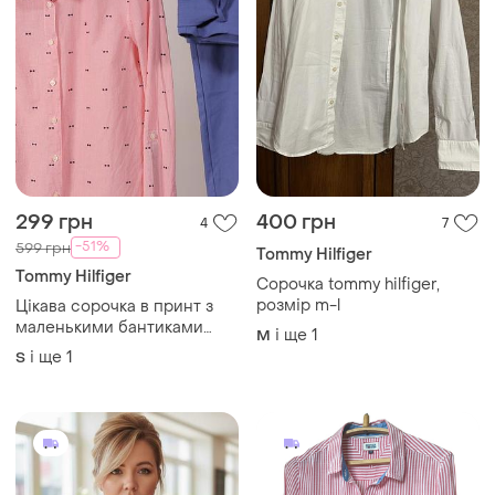
299 грн
400 грн
4
7
-51%
599 грн
Tommy Hilfiger
Tommy Hilfiger
Сорочка tommy hilfiger,
розмір m-l
Цікава сорочка в принт з
маленькими бантиками
і ще
1
M
tommy hilfiger
і ще
1
S