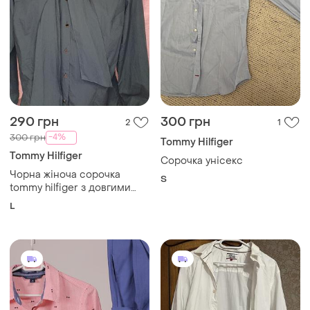
290 грн
300 грн
2
1
-4%
300 грн
Tommy Hilfiger
Tommy Hilfiger
Сорочка унісекс
Чорна жіноча сорочка
S
tommy hilfiger з довгими
рукавами та вбудованою
L
краваткою-бантом на
комірі.