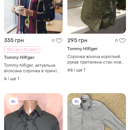
355 грн
295 грн
0
0
Tommy Hilfiger
320 грн з 10 серп
Сорочка жіноча короткий
Tommy Hilfiger
рукав приталена стан нової
Tommy hilfiger, актуальна
речі бренд
і ще
1
ХS
віскозна сорочка в принт
бренду преміум класу
і ще
1
S