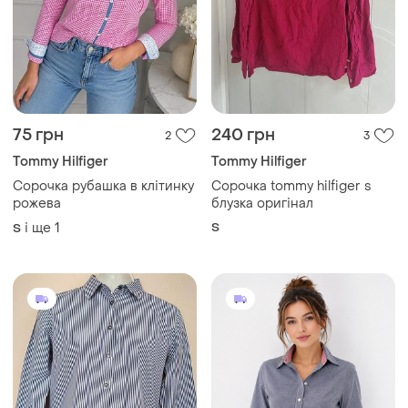
75 грн
240 грн
2
3
Tommy Hilfiger
Tommy Hilfiger
Сорочка рубашка в клітинку
Сорочка tommy hilfiger s
рожева
блузка оригінал
і ще
1
S
S