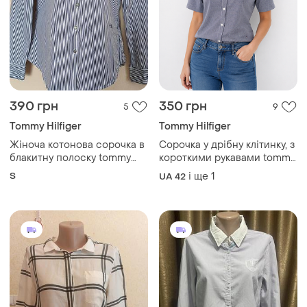
390 грн
350 грн
5
9
Tommy Hilfiger
Tommy Hilfiger
Жіноча котонова сорочка в
Сорочка у дрібну клітинку, з
блакитну полоску tommy
короткими рукавами tommy
hilfiger
hilfiger.
S
і ще
1
UA 42