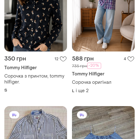
350 грн
588 грн
12
4
-20%
735 грн
Tommy Hilfiger
Tommy Hilfiger
Сорочка з принтом, tommy
hilfiger.
Сорочка оригінал
S
і ще
2
L