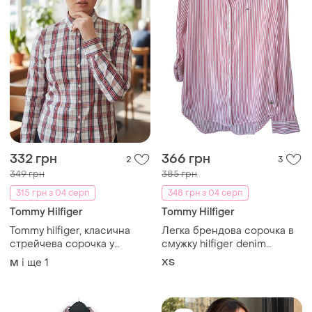
332 грн
366 грн
2
3
349 грн
385 грн
315 грн з 04 серп
348 грн з 04 серп
Tommy Hilfiger
Tommy Hilfiger
Tommy hilfiger, класична
Легка брендова сорочка в
стрейчева сорочка у
смужку hilfiger denim
клітину американського
(tommy hilfiger), розмір xs
і ще
1
ХS
M
бренду преміум класу