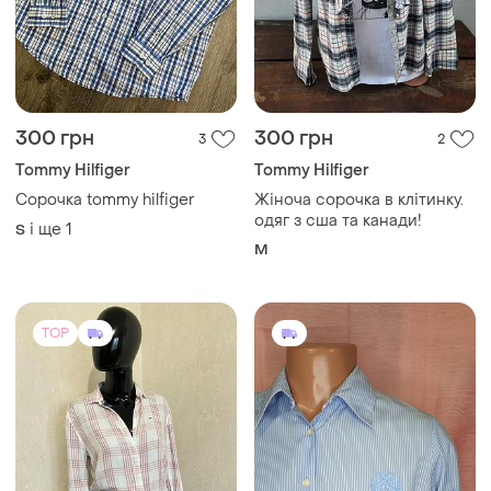
300 грн
300 грн
3
2
Tommy Hilfiger
Tommy Hilfiger
Сорочка tommy hilfiger
Жіноча сорочка в клітинку.
одяг з сша та канади!
і ще
1
S
M
TOP