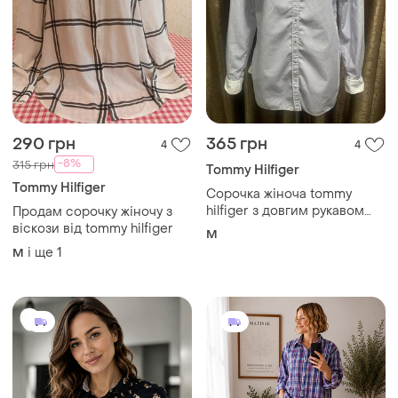
290 грн
365 грн
4
4
-8%
315 грн
Tommy Hilfiger
Tommy Hilfiger
Сорочка жіноча tommy
hilfiger з довгим рукавом
Продам сорочку жіночу з
розмір 10/m
віскози від tommy hilfiger
M
і ще
1
M