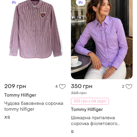
209 грн
350 грн
4
2
368 грн
Tommy Hilfiger
333 грн з 04 серп
Чудова бавовняна сорочка
tommy hilfiger
Tommy Hilfiger
ХS
Шикарна приталена
сорочка фіолетового
кольору в білу смужку
S
tommy hilfiger fitted