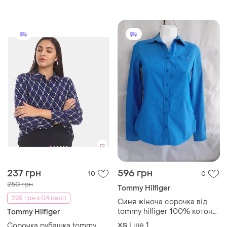
237 грн
596 грн
10
0
250 грн
Tommy Hilfiger
225 грн з 04 серп
Синя жіноча сорочка від
tommy hilfiger 100% котон
Tommy Hilfiger
розмір xs
і ще
1
Сорочка рубашка tommy
ХS