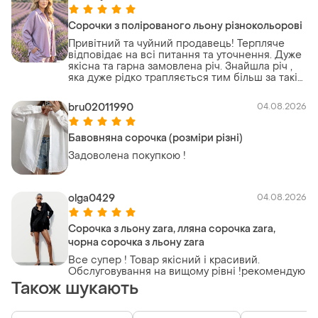
Сорочки з полірованого льону різнокольорові
Привітний та чуйний продавець! Терпляче
відповідає на всі питання та уточнення. Дуже
якісна та гарна замовлена річ. Знайшла річ ,
яка дуже рідко трапляється тим більш за такі
гроші. Дуже задоволена! Буду замовляти ще!
bru02011990
04.08.2026
Бавовняна сорочка (розміри різні)
Задоволена покупкою !
olga0429
04.08.2026
Сорочка з льону zara, лляна сорочка zara,
чорна сорочка з льону zara
Все супер ! Товар якісний і красивий.
Обслуговування на вищому рівні !рекомендую
Також шукають