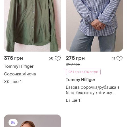
375 грн
275 грн
58
11
290 грн
Tommy Hilfiger
261 грн з 04 серп
Сорочка жіноча
Tommy Hilfiger
і ще
1
ХS
Базова сорочка/рубашка в
біло-блакитну клітинку
бренду tommy hilfiger
і ще
1
L