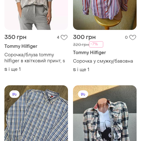
350 грн
300 грн
4
0
-7%
320 грн
Tommy Hilfiger
Tommy Hilfiger
Сорочка/блуза tommy
hilfiger в квітковий принт, s
Сорочка у смужку/бавовна
і ще
1
S
і ще
1
S