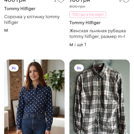
400 грн
760 грн
2
5
800 грн
Tommy Hilfiger
722 грн з 04 серп
Сорочка у клітинку tommy
hilfiger
Tommy Hilfiger
M
Женская льняная рубашка
tommy hilfiger, размер m-l
і ще
1
M