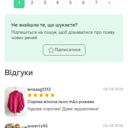
1
2
3
4
5
6
7
>
Не знайшли те, що шукаєте?
Підпишіться на пошук, щоб дізнаватися про появу
нових речей
Підписатися
Відгуки
lenazag1313
06.08.2026
Сорока жіноча льон m&s рожева
Чудова сорочка! Дуже задоволена!
wwerty45
06.08.2026