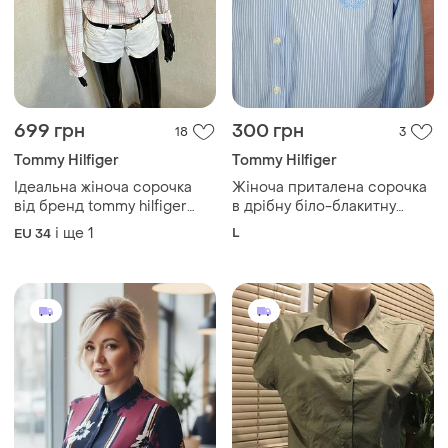
699 грн
300 грн
18
3
Tommy Hilfiger
Tommy Hilfiger
Ідеальна жіноча сорочка
Жіноча приталена сорочка
від бренд tommy hilfiger
в дрібну біло-блакитну
довершить любий образ.
вертикальну смужку від
і ще
1
L
EU 34
бренда tommy hilfiger.