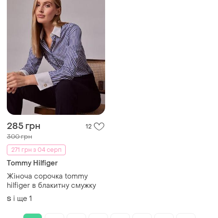
285 грн
12
300 грн
271 грн з 04 серп
Tommy Hilfiger
Жіноча сорочка tommy
hilfiger в блакитну смужку
і ще
1
S