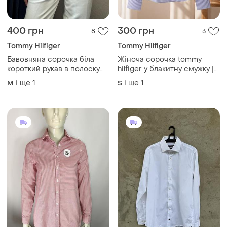
400 грн
300 грн
8
3
Tommy Hilfiger
Tommy Hilfiger
Бавовняна сорочка біла
Жіноча сорочка tommy
короткий рукав в полоску
hilfiger у блакитну смужку |
tommy hilfiger
оригінал | oversize
і ще
1
і ще
1
M
S