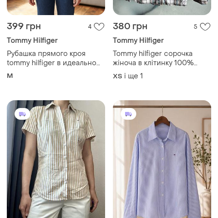
399 грн
380 грн
4
5
Tommy Hilfiger
Tommy Hilfiger
Рубашка прямого кроя
Tommy hilfiger сорочка
tommy hilfiger в идеальном
жіноча в клітинку 100%
состоянии, 100% хлопок
бавовна оригінал р. 6
M
і ще
1
ХS