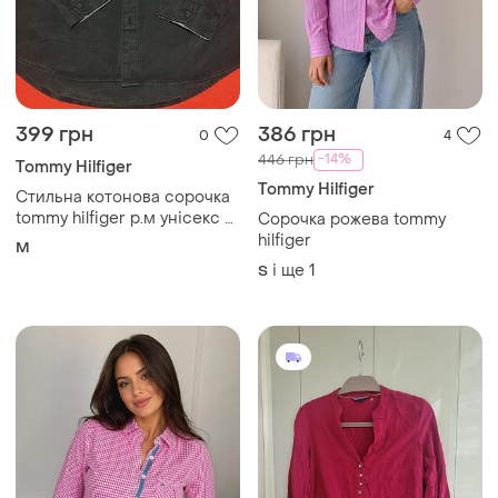
399 грн
386 грн
0
4
-14%
446 грн
Tommy Hilfiger
Tommy Hilfiger
Стильна котонова сорочка
tommy hilfiger р.м унісекс в
Сорочка рожева tommy
ідеалі
hilfiger
M
і ще
1
S