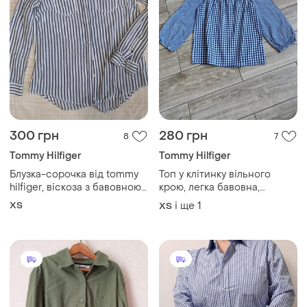
300 грн
280 грн
8
7
Tommy Hilfiger
Tommy Hilfiger
Блузка-сорочка від tommy
Топ у клітинку вільного
hilfiger, віскоза з бавовною,
крою, легка бавовна,
розмір xs
ідеальний стан нового
ХS
і ще
1
ХS