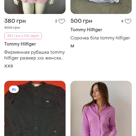
380 грн
500 грн
3
4
400 грн
Tommy Hilfiger
361 грн з 04 серп
Сорочка біла tommy hilfiger
Tommy Hilfiger
M
Фирменная рубашка tommy
hilfiger размер xxs женская
рубашка сорочка жіноча у
XХS
смужку