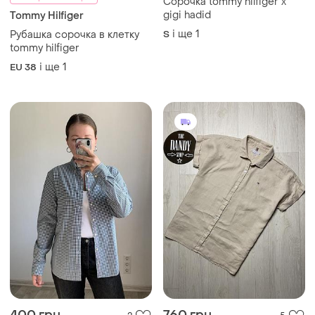
Сорочка tommy hilfiger x
gigi hadid
Tommy Hilfiger
і ще
1
Рубашка сорочка в клетку
S
tommy hilfiger
і ще
1
EU 38