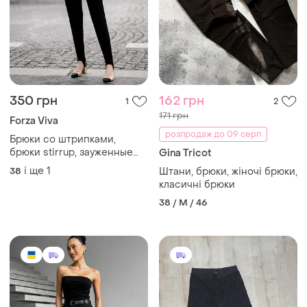
350 грн
162 грн
1
2
171 грн
Forza Viva
розпродаж до 09 серп
Брюки со штрипками,
брюки stirrup, зауженные
Gina Tricot
брюки, брюки-дудочки,
і ще
1
38
Штани, брюки, жіночі брюки,
эластичные брюки, базовые
класичні брюки
брюки, италия
38 / M / 46