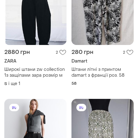
2880 грн
280 грн
2
2
ZARA
Damart
Широкі штани zw collection
Штани літні з принтом
1з защіпами зара розмір м
damart з франції роз. 58
і ще
1
58
S