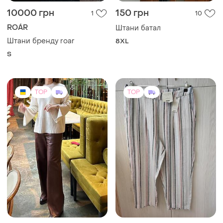
10000 грн
150 грн
1
10
ROÁR
Штани батал
Штани бренду roar
8XL
S
TOP
TOP