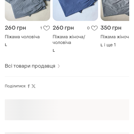
260 грн
260 грн
350 грн
1
0
Піжама чоловіча
Піжама жіноча/
Піжама жіноча
чоловіча
L
і ще
1
L
L
Всі товари продавця
Поділитися:
Оформлюйте підписку SMART
Отримайте замовлення з безкоштовною
доставкою