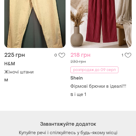
225 грн
218 грн
0
1
230 грн
H&M
розпродаж до 09 серп
Жіночі штани
Shein
M
Фірмові брючки в ідеалі!!!
і ще
1
S
Завантажуйте додаток