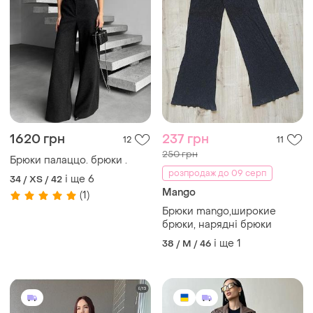
1620 грн
237 грн
12
11
250 грн
Брюки палаццо. брюки .
розпродаж до 09 серп
і ще
6
34 / XS / 42
Mango
(1)
Брюки mango,широкие
брюки, нарядні брюки
і ще
1
38 / M / 46