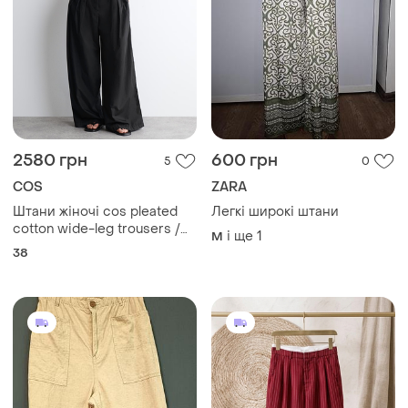
2580 грн
600 грн
5
0
COS
ZARA
Штани жіночі cos pleated
Легкі широкі штани
cotton wide-leg trousers /
і ще
1
M
38
38