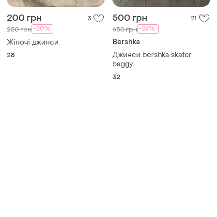
200 грн
500 грн
3
21
-20%
-24%
250 грн
650 грн
Bershka
Жіночі джинси
Джинси bershka skater
28
baggy
32