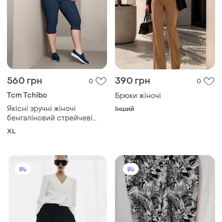
560 грн
390 грн
0
0
Tcm Tchibo
Брюки жіночі
Якісні зручні жіночі
Інший
бенгаліновий стрейчеві
брюки, капрі від tcm tchibo
XL
чібо, німеччина, xl