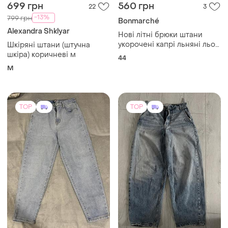
699 грн
560 грн
22
3
-13%
799 грн
Bonmarché
Alexandra Shklyar
Нові літні брюки штани
укорочені капрі льняні льон
Шкіряні штани (штучна
на р52/uk16
шкіра) коричневі м
44
M
TOP
TOP