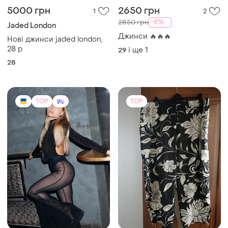
5000 грн
2650 грн
1
2
-8%
2850 грн
Jaded London
Джинси 🔥🔥🔥
Нові джинси jaded london,
28 р
і ще
1
29
28
TOP
TOP