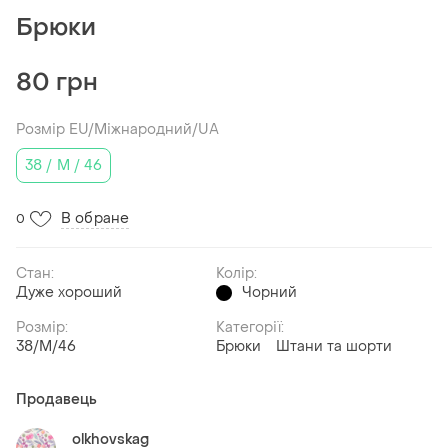
Брюки
80 грн
Розмір EU/Міжнародний/UA
38 / M / 46
В обране
0
Стан:
Колір:
Дуже хороший
Чорний
Розмір:
Категорії:
38/M/46
Брюки
Штани та шорти
Продавець
olkhovskag