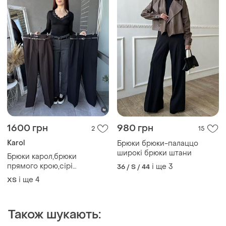
1600 грн
980 грн
2
15
Karol
Брюки брюки-палаццо
широкі брюки штани
Брюки карол,брюки
прямого крою,сірі
і ще
3
36 / S / 44
брюки,шоколадні
і ще
4
ХS
брюки,чорні брюки
Також шукають: