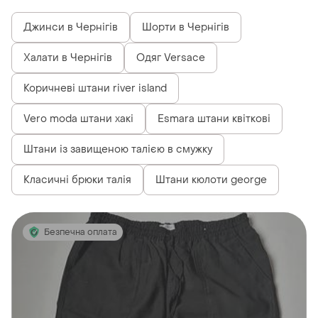
Джинси в Чернігів
Шорти в Чернігів
Халати в Чернігів
Одяг Versace
Коричневі штани river island
Vero moda штани хакі
Esmara штани квіткові
Штани із завищеною талією в смужку
Класичні брюки талія
Штани кюлоти george
Безпечна оплата