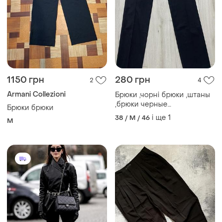
1150 грн
280 грн
2
4
Armani Collezioni
Брюки ,чорні брюки ,штаны
,брюки черные
Брюки брюки
брюки,чоловічі брюки
і ще
1
38 / M / 46
M
,жіночі брюки