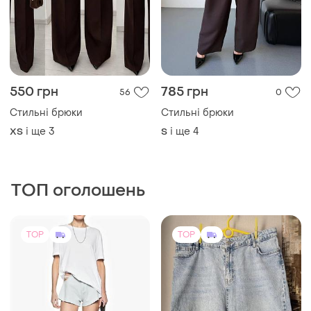
1199 грн
1400 грн
4
4
Bershka
SELFx
Брендові сексуальні
Шорти бермуди, джинсові,
блакитні оригінальні шорти
колір блакитний, розмір 34
із вирізами.
і ще
1
і ще
1
38 / M / 46
XXL
TOP
TOP