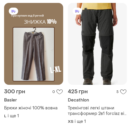
трансформер 2в1 forclaz від
і ще
1
L
decathlon
і ще
1
ХS
509 грн
1208 грн
0
0
Topshop
ZARA
Нові жіночі кюлоти topshop
Штани червоні zara брюки з