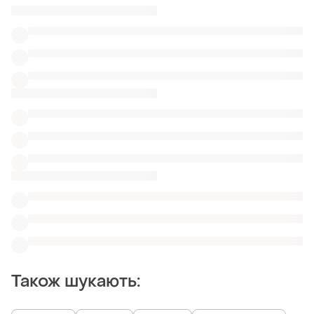
Також шукають:
Джинси
Шорти
Халати
Одяг Burberry
Штани хакі оригінал
Теплі штани шерсть s
Вузькі брюки
Картаті штани pull & bear
Білі жіночі штани tu
Жіночі брюки lacoste
Схожі товари