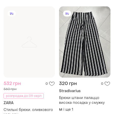
Брюки штани палаццо
висока посадка у смужку
ZARA
і ще
1
Стильні брюки. оливкового
M
кольору
і ще
1
S