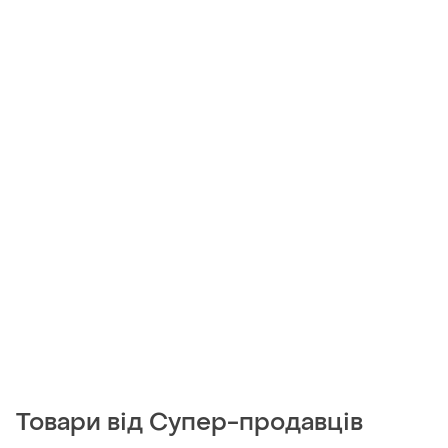
Товари від Супер-продавців
300 грн
425 грн
0
5
Basler
Decathlon
Брюки жіночі 100% вовна
Трекінгові легкі штани