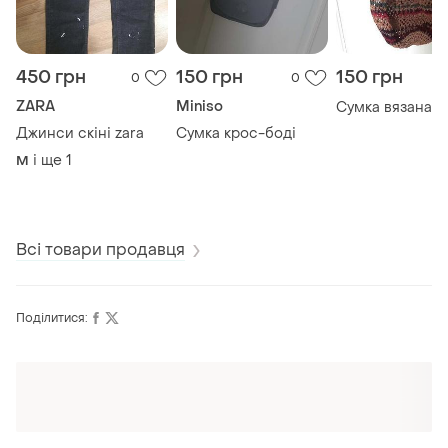
450 грн
150 грн
150 грн
0
0
ZARA
Miniso
Сумка вязана.
Джинси скіні zara
Сумка крос-боді
і ще
1
M
Всі товари продавця
Поділитися: