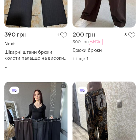
1600 грн
400 грн
2
3
Karol
Ошатні брюки
Брюки карол,брюки
і ще
1
M
прямого крою,сірі
брюки,шоколадні
і ще
4
ХS
брюки,чорні брюки