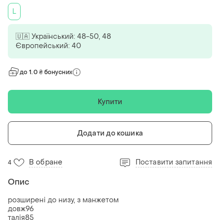
L
🇺🇦 Український: 48-50, 48
Європейський: 40
до 1.0 ₴ бонусних
Купити
Додати до кошика
В обране
Поставити запитання
4
Опис
розширені до низу, з манжетом
довж96
талія85