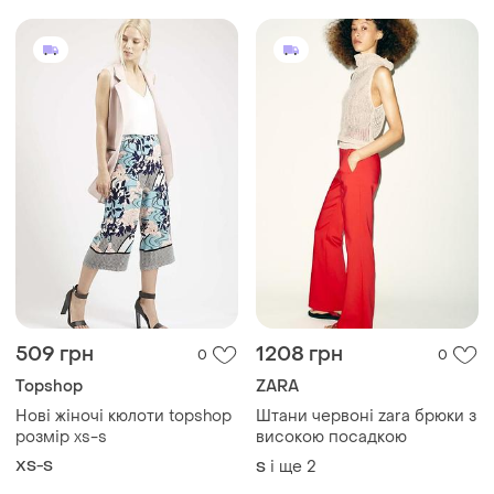
розмір xs-s
високою посадкою
XS-S
і ще
2
S
532 грн
320 грн
0
0
560 грн
Stradivarius
розпродаж до 09 серп