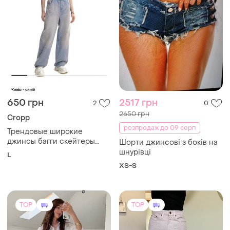
TOP
TOP
749 грн
2200 грн
27
0
Nanushka
Жіночі лляні шорти-
бермуди з високою талією
Білі джинси nanushka
та кишенями | 42–60
і ще
9
ХS
EU 26
розмір | чорні, бежеві,
молочні