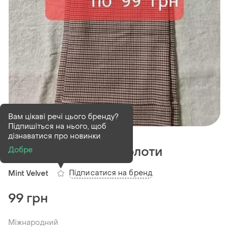
Вам цікаві речі цього бренду?
Підпишіться на нього, щоб
В наявності
1 шт
дізнаватися про новинки
Брюки укорочені кюлоти
Добре
Підписатися на бренд
Mint Velvet
99 грн
Міжнародний