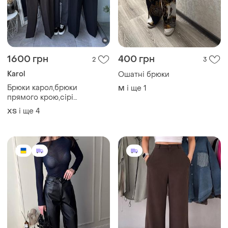
879 грн
417 грн
2
11
439 грн
Брюки екошкіра
розпродаж до 09 серп
і ще
2
S
Брюки штани
і ще
5
ХS