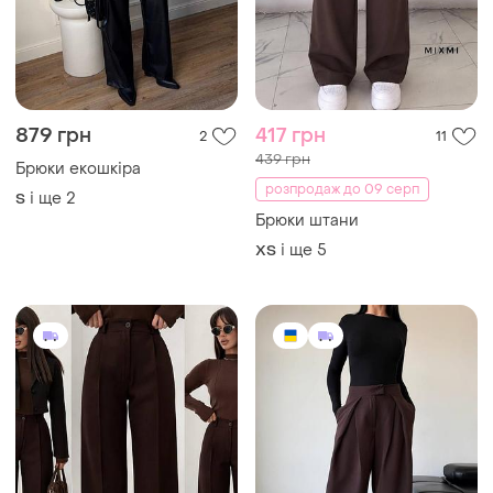
550 грн
785 грн
56
0
Стильні брюки
Стильні брюки
і ще
3
і ще
4
ХS
S
ТОП оголошень
TOP
TOP