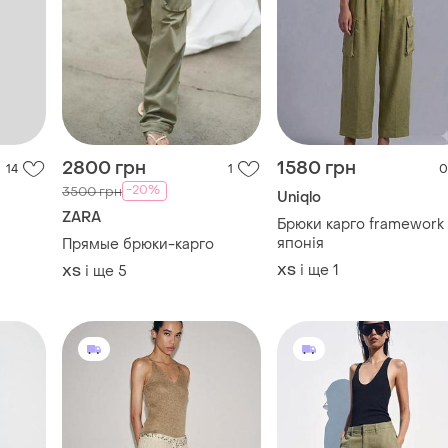
2800 грн
1580 грн
14
1
0
-20%
3500 грн
Uniqlo
ZARA
Брюки карго framework
японія
Прямые брюки-карго
і ще
1
і ще
5
ХS
ХS