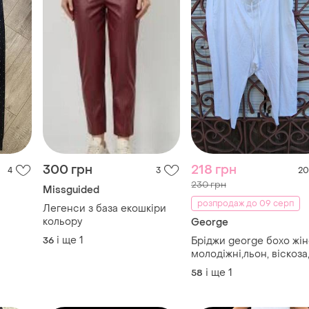
300 грн
218 грн
4
3
20
230 грн
Missguided
розпродаж до 09 серп
Легенси з база екошкiри
кольору
George
і ще
1
36
Бріджи george бохо жіно
молодіжні,льон, віскоза
великий розмір, літо.
і ще
1
58