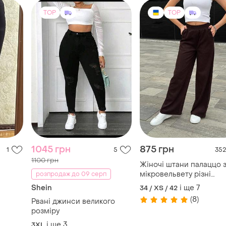
TOP
TOP
1045 грн
875 грн
1
5
352
1100 грн
Жіночі штани палаццо 
мікровельвету різні
розпродаж до 09 серп
кольори 42-56 xs-4xl
Shein
і ще
7
34 / XS / 42
(8)
Рвані джинси великого
розміру
і ще
3
3XL