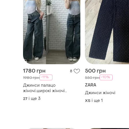
1780 грн
500 грн
8
-11%
-10%
1980 грн
550 грн
ZARA
Джинси палацо
жіночі.широкі жіночі
Джинси жіночі
джинси/джинсы палаццо
і ще
3
27
і ще
1
XS
женские.широкие джинсы
женские