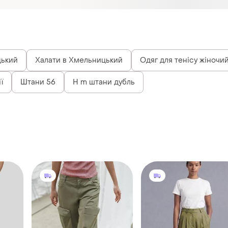
цький
Халати в Хмельницький
Одяг для тенісу жіночи
ї
Штани 56
H m штани дубль