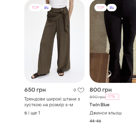
TOP
TOP
650 грн
800 грн
0
-11%
890 грн
Трендови широкі штани з
хусткою на розмір s-м
Twin Blue
і ще
1
Джинси кльош
S
44-46