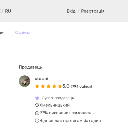
RU
Вхід
|
Реєстрація
ки
Стрічка
Продавець
stelani
5.0
(794 оцінки)
Супер-продавець
Хмельницький
97% виконаних замовлень
Відповідає протягом 3х годин