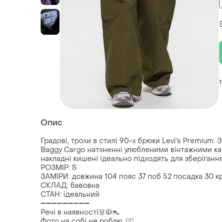
Опис
Градові, трохи в стилі 90-х брюки Levi’s Premium
Baggy Cargo натхненні улюбленими вінтажними кар
накладні кишені ідеально підходять для зберіганн
РОЗМІР: S
ЗАМІРИ: довжина 104 пояс 37 поб 52 посадка 30 кр
СКЛАД: бавовна
СТАН: ідеальний
➖➖➖➖➖➖➖➖➖
Речі в наявності👗🧥👠
Фото на собі не роблю. 🙅‍♀️