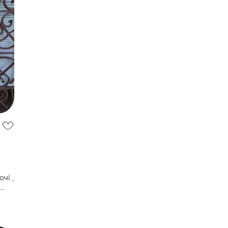
чі ,
,