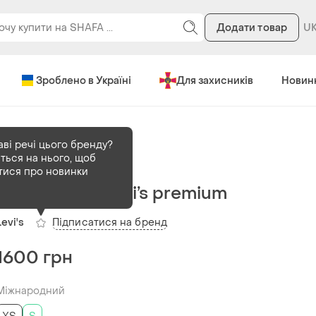
Додати товар
Зроблено в Україні
Для захисників
Новин
аві речі цього бренду?
ться на нього, щоб
В наявності
1 шт
тися про новинки
Брюки карго levi’s premium
Підписатися на бренд
Levi's
1600 грн
Міжнародний