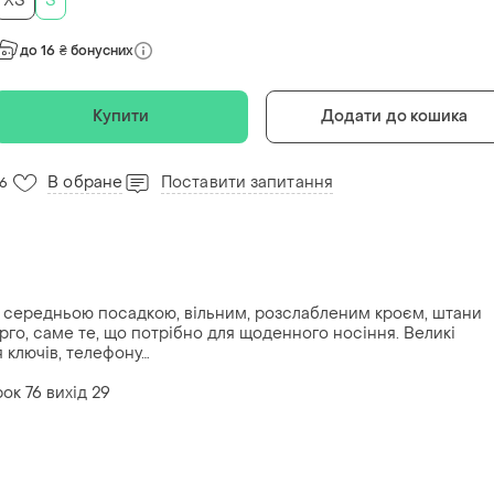
ХS
S
до 16 ₴ бонусних
Купити
Додати до кошика
В обране
Поставити запитання
16
. З середньою посадкою, вільним, розслабленим кроєм, штани
го, саме те, що потрібно для щоденного носіння. Великі
я ключів, телефону…
ок 76 вихід 29