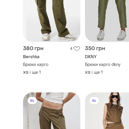
380 грн
350 грн
4
Bershka
DKNY
Брюки карго
Брюки карго dkny
і ще
1
і ще
1
ХS
ХS