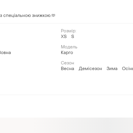
 із спеціальною знижкою.🫶
Розмір:
ХS
S
Модель
Вовна
Карго
Сезон
Весна
Демісезон
Зима
Осін