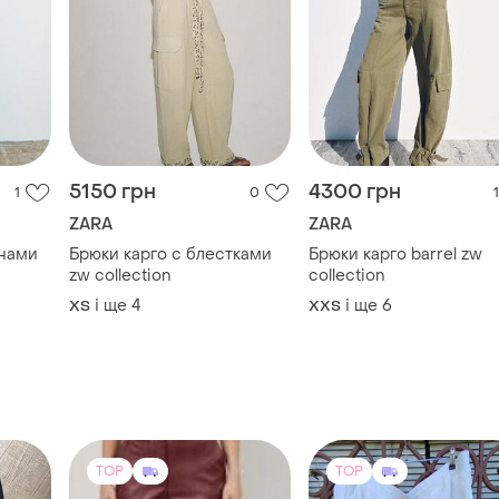
5150 грн
4300 грн
1
0
1
ZARA
ZARA
анами
Брюки карго с блестками
Брюки карго barrel zw
zw collection
collection
і ще
4
і ще
6
ХS
XХS
TOP
TOP