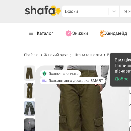
Брюки
Каталог
Знижки
Хендмейд
Shafa.ua
Жіночий одяг
Штани та шорти
Брюки
Вам цік
Підпиші
дізнава
Безпечна оплата
Добре
Безкоштовна доставка SMART