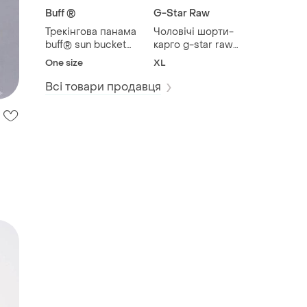
Buff ®
G-Star Raw
Трекінгова панама
Чоловічі шорти-
buff® sun bucket
карго g-star raw
hat natgeo™
roxic short
One size
XL
Всі товари продавця