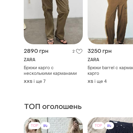
2890 грн
3250 грн
2
ZARA
ZARA
Брюки карго с
Брюки barrel с карм
несколькими карманами
карго
і ще
7
і ще
4
XХS
ХS
ТОП оголошень
TOP
TOP