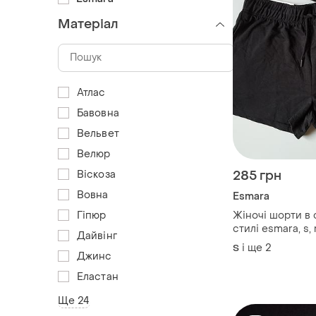
Матеріал
Атлас
Бавовна
Вельвет
Велюр
285 грн
Віскоза
Вовна
Esmara
Жіночі шорти в
Гіпюр
стилі esmara, s, 
Дайвінг
і ще
2
S
Джинс
Еластан
Ще 24