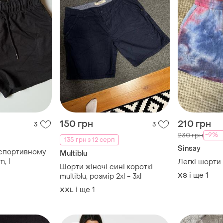
150 грн
210 грн
3
3
-9%
230 грн
135 грн з 12 серп
Sinsay
 спортивному
Multiblu
m, l
Легкі шорти 
Шорти жіночі сині короткі
і ще
1
ХS
multiblu, розмір 2xl - 3xl
і ще
1
XXL