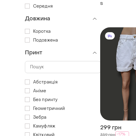
з фактурним кр
S
Середня
Довжина
Коротка
Подовжена
Принт
Абстракція
Аніме
Без принту
Геометричний
Зебра
Камуфляж
299 грн
-17%
359 грн
Квітковий