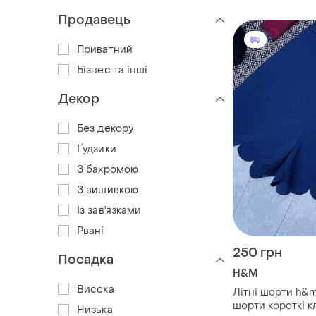
Продавець
Приватний
Бізнес та інші
Декор
Без декору
Ґудзики
З бахромою
З вишивкою
Із зав'язками
Рвані
250 грн
Посадка
H&M
Висока
Літні шорти h&m
шорти короткі к
Низька