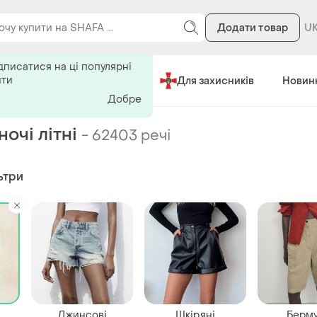
Додати товар
ь на поиск
дписатися на ці популярні
ити
Зроблено в Україні
Для захисників
Новин
Добре
очі літні
-
62403 речі
ьтри
Джинсові
Шкіряні
Берм