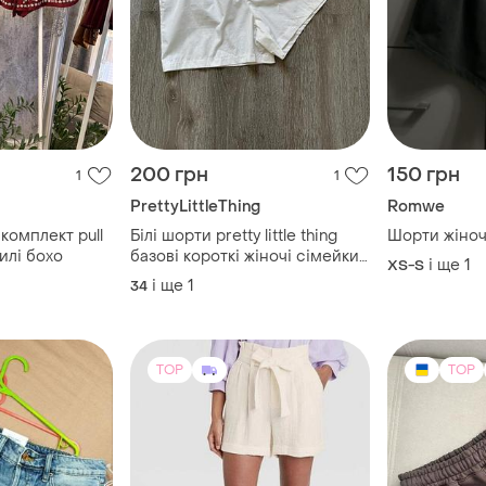
200 грн
150 грн
1
1
PrettyLittleThing
Romwe
комплект pull
Білі шорти pretty little thing
Шорти жіноч
илі бохо
базові короткі жіночі сімейки
і ще
1
XS-S
боксери бойфренд легкі літні
і ще
1
34
на резинці
TOP
TOP