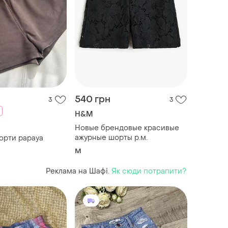
540 грн
3
3
H&M
Новые брендовые красивые
ажурные шорты р.м.
орти papaya
M
Реклама на Шафі.
Як сюди потрапити?