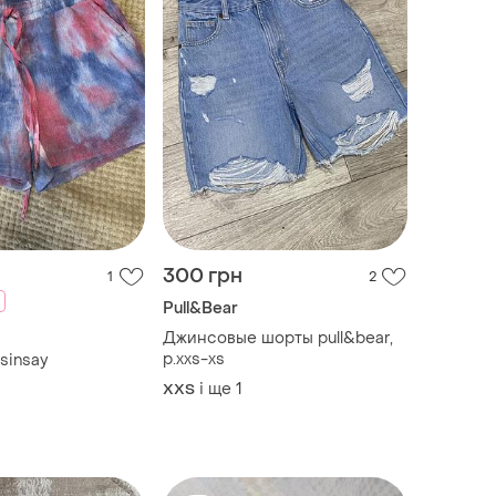
300 грн
1
2
Pull&Bear
Джинсовые шорты pull&bear,
р.xxs-xs
sinsay
і ще
1
XХS