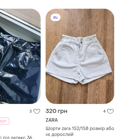
320 грн
3
4
ZARA
серп
Шорти zara 152/158 розмір або
xs дорослий
 під латекс 36