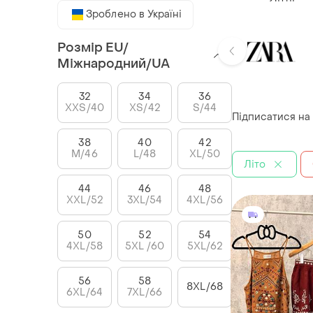
Зроблено в Україні
Розмір EU/
Міжнародний/UA
32
34
36
XXS/40
XS/42
S/44
Підписатися на
38
40
42
M/46
L/48
XL/50
Літо
44
46
48
XXL/52
3XL/54
4XL/56
50
52
54
4XL/58
5XL /60
5XL/62
56
58
8XL/68
6XL/64
7XL/66