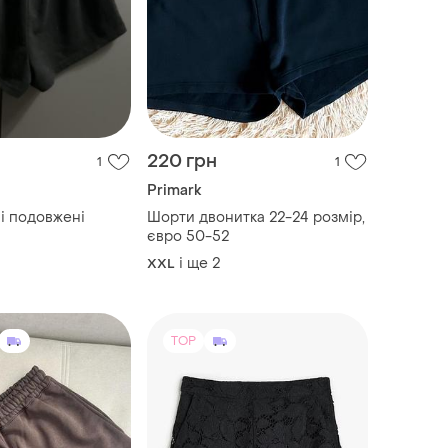
220 грн
1
1
Primark
і подовжені
Шорти двонитка 22-24 розмір,
євро 50-52
і ще
2
XXL
TOP