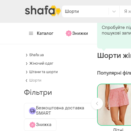
Шорти
Подпишитес
Спробуйте пі
пошукові зап
Каталог
Знижки
Хендмейд
Шорти жін
Shafa.ua
Жіночий одяг
Штани та шорти
Популярні філ
Шорти
Фільтри
Безкоштовна доставка
SMART
Знижка
Літні