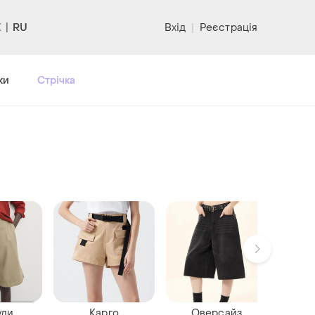
RU
Вхід
|
Реєстрація
ки
Стрічка
уди
Карго
Оверсайз