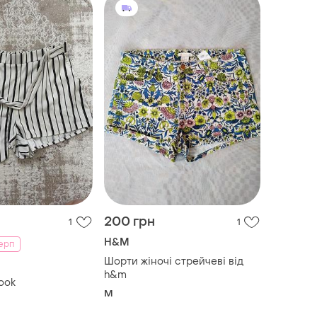
200 грн
1
1
H&M
серп
Шорти жіночі стрейчеві від
h&m
ook
M