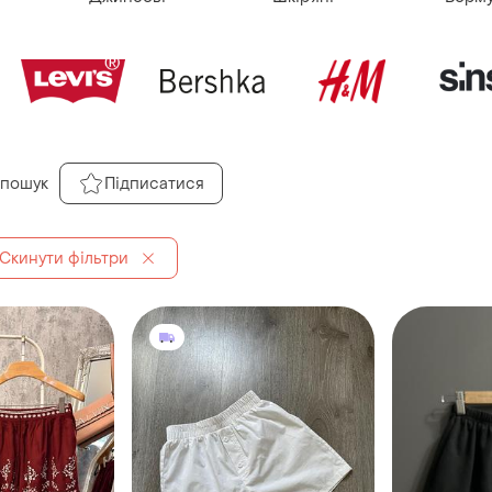
 пошук
Підписатися
Скинути фільтри