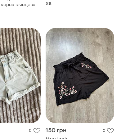
ХS
n чорна глянцева
150 грн
0
0