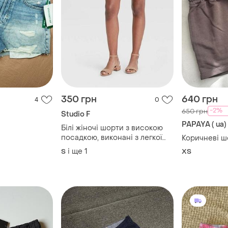
350 грн
640 грн
4
0
-2%
650 грн
Studio F
PAPAYA ( ua)
Білі жіночі шорти з високою
посадкою, виконані з легкої
Коричневі ш
тканини, розмір s-m.
і ще
1
S
ХS