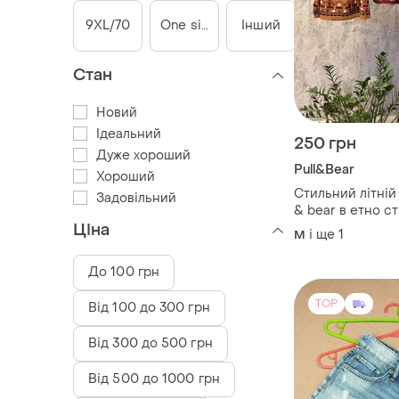
9XL/70
One size
Інший
Стан
Новий
Ідеальний
250 грн
Дуже хороший
Pull&Bear
Хороший
Стильний літній 
Задовільний
& bear в етно ст
Ціна
і ще
1
M
До 100 грн
TOP
Від 100 до 300 грн
Від 300 до 500 грн
Від 500 до 1000 грн