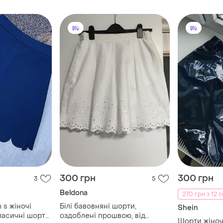
300 грн
300 грн
3
5
Beldona
270 грн з 12 
 s жіночі
Білі бавовняні шорти,
Shein
ласичні шорти
оздоблені прошвою, від
Шорти жіночі