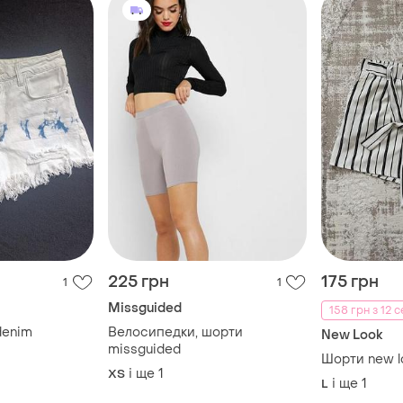
225 грн
175 грн
1
1
Missguided
158 грн з 12 
denim
Велосипедки, шорти
New Look
missguided
Шорти new l
і ще
1
ХS
і ще
1
L