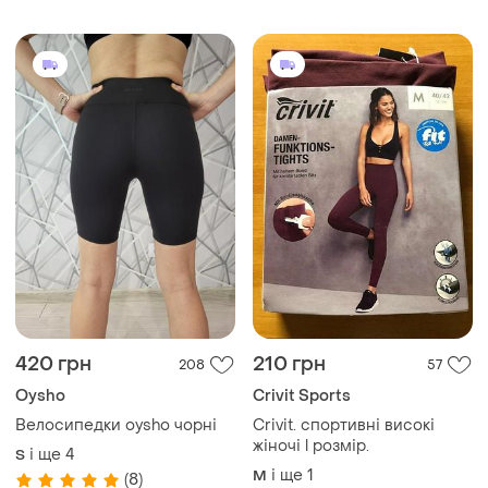
спортивні тайтси для зала
бігу фітнесу а1
420 грн
210 грн
208
57
Oysho
Crivit Sports
Велосипедки oysho чорні
Crivit. спортивні високі
жіночі l розмір.
і ще
4
S
і ще
1
M
(8)