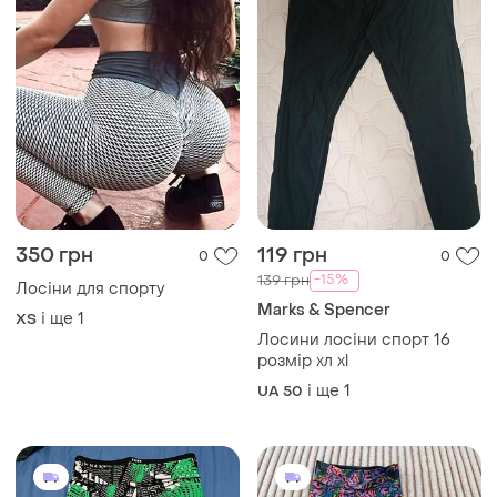
350 грн
119 грн
0
0
-15%
139 грн
Лосіни для спорту
Marks & Spencer
і ще
1
ХS
Лосини лосіни спорт 16
розмір хл xl
і ще
1
UA 50