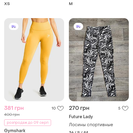
ХS
M
381 грн
270 грн
10
5
400 грн
Future Lady
розпродаж до 09 серп
Лосины спортивные
Gymshark
36 / S / 44