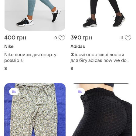
400 грн
390 грн
0
11
Nike
Adidas
Nike лосини для спорту
Жіночі спортивні лосіни
розмір s
для бігу adidas how we do
tight вказан розмір s
S
S