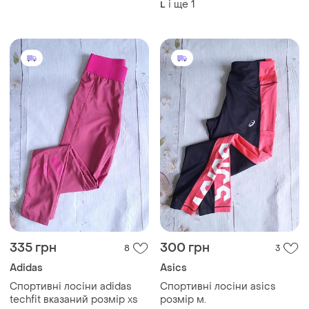
і ще
1
L
335 грн
300 грн
8
3
Adidas
Asics
Спортивні лосіни adidas
Спортивні лосіни asics
techfit вказаний розмір xs
розмір м.