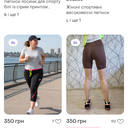
Легінси лосини для спорту
білі із сірим принтом
Жіночі спортивні
абстракція
високоякісні легінси.
і ще
1
S
і ще
1
L
350 грн
350 грн
7
90