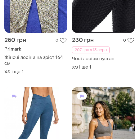
250 грн
230 грн
0
0
Primark
207 грн з 13 серп
Жіночі лосіни на зріст 164
Чоні лосіни пуш ап
см
і ще
1
ХS
і ще
1
ХS