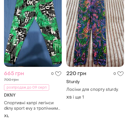
665 грн
220 грн
0
0
700 грн
Sturdy
розпродаж до 09 серп
Лосіни для спорту sturdy.
DKNY
і ще
1
ХS
Спортивні капрі легінси
dkny sport evy з тропічним
принтом
XL