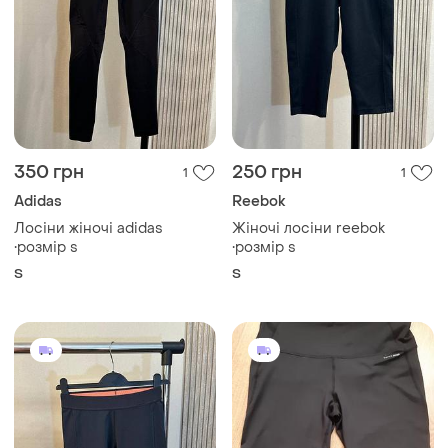
350 грн
250 грн
1
1
Adidas
Reebok
Лосіни жіночі adidas
Жіночі лосіни reebok
•розмір s
•розмір s
S
S