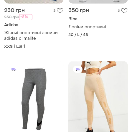
230 грн
350 грн
3
3
-8%
250 грн
Biba
Adidas
Лосіни спортивні
Жіночі спортивні лосини
40 / L / 48
adidas climalite
і ще
1
XХS