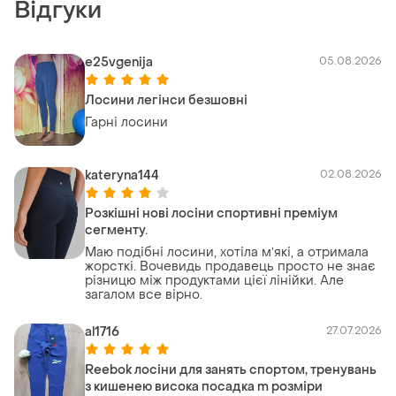
Відгуки
e25vgenija
05.08.2026
Лосини легінси безшовні
Гарні лосини
kateryna144
02.08.2026
Розкішні нові лосіни спортивні преміум
сегменту.
Маю подібні лосини, хотіла мʼякі, а отримала
жорсткі. Вочевидь продавець просто не знає
різницю між продуктами цієї лінійки. Але
загалом все вірно.
al1716
27.07.2026
Reebok лосіни для занять спортом, тренувань
з кишенею висока посадка m розміри