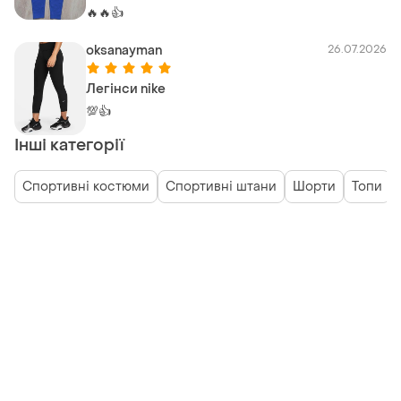
🔥🔥👍
oksanayman
26.07.2026
Легінси nike
💯👍
Інші категорії
Спортивні костюми
Спортивні штани
Шорти
Топи