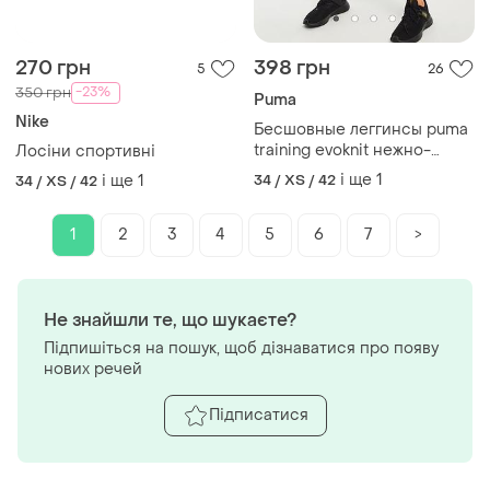
270 грн
398 грн
5
26
-23%
350 грн
Puma
Nike
Бесшовные леггинсы puma
training evoknit нежно-
Лосіни спортивні
бежевого цвета хs
і ще
1
і ще
1
34 / XS / 42
34 / XS / 42
1
2
3
4
5
6
7
>
Не знайшли те, що шукаєте?
Підпишіться на пошук, щоб дізнаватися про появу
нових речей
Підписатися