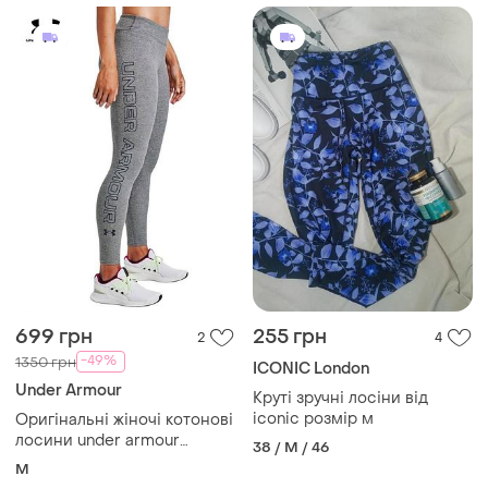
699 грн
255 грн
2
4
-49%
1350 грн
ICONIC London
Under Armour
Круті зручні лосіни від
iconic розмір м
Оригінальні жіночі котонові
лосини under armour
38 / M / 46
розмір m бавовняні легінси
M
аднер армур ундер армор