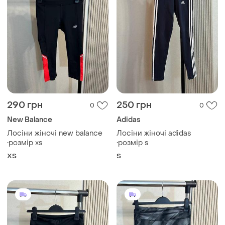
290 грн
250 грн
0
0
New Balance
Adidas
Лосіни жіночі new balance
Лосіни жіночі adidas
•розмір xs
•розмір s
ХS
S