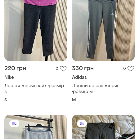
220 грн
330 грн
0
0
Nike
Adidas
Лосіни жіночі найк •розмір
Лосіни adidas жіночі
s
•розмір м
S
M