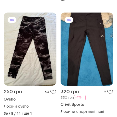
250 грн
320 грн
60
9
-4%
330 грн
Oysho
Crivit Sports
Лосiни oysho
Лосини спортивні нові
і ще
1
36 / S / 44