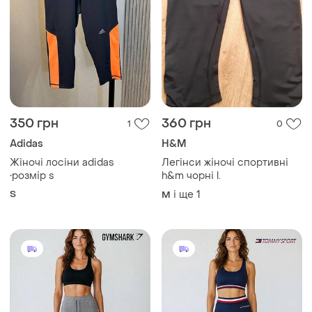
350 грн
360 грн
1
0
Adidas
H&M
Жіночі лосіни adidas
Легінси жіночі спортивні
•розмір s
h&m чорні l.
S
і ще
1
M