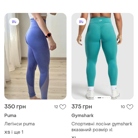
350 грн
375 грн
12
10
Puma
Gymshark
Легінси puma
Спортивні лосіни gymshark
вказаний розмір xl.
і ще
1
ХS
XL