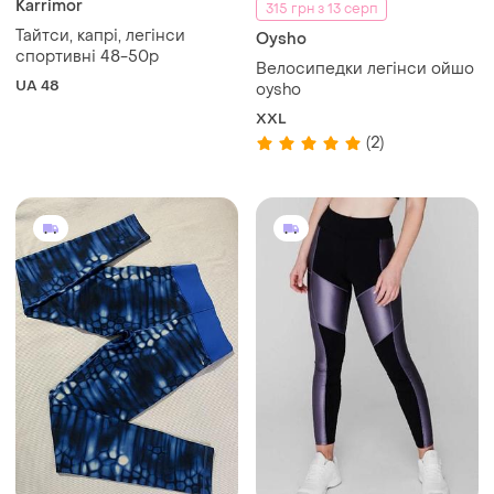
Karrimor
315 грн з 13 серп
Тайтси, капрі, легінси
Oysho
спортивні 48-50р
Велосипедки легінси ойшо
UA 48
oysho
XXL
(2)