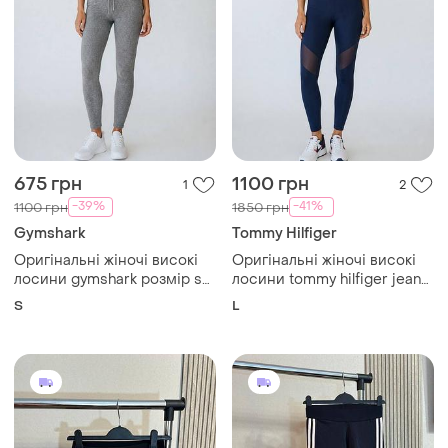
675 грн
1100 грн
1
2
-39%
-41%
1100 грн
1850 грн
Gymshark
Tommy Hilfiger
Оригінальні жіночі високі
Оригінальні жіночі високі
лосини gymshark розмір s
лосини tommy hilfiger jeans
сірі в рубчик спортивні
розмір l л спортивні
S
L
легінси для бігу гумшарк
легінси для бігу тайться
залу фітнесу джимшарк
томи хілфігер хілфіджер
тренувань з а1
залу фітнесу а1