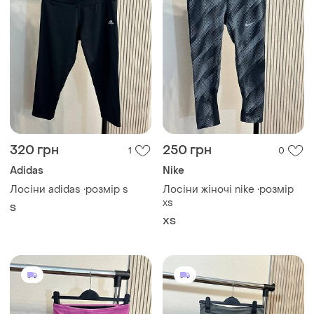
320 грн
250 грн
1
0
Adidas
Nike
Лосіни adidas •розмір s
Лосіни жіночі nike •розмір
xs
S
ХS