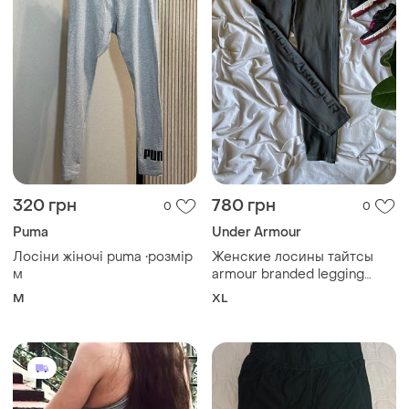
320 грн
780 грн
0
0
Puma
Under Armour
Лосіни жіночі puma •розмір
Женские лосины тайтсы
м
armour branded legging
under armour хл
M
XL