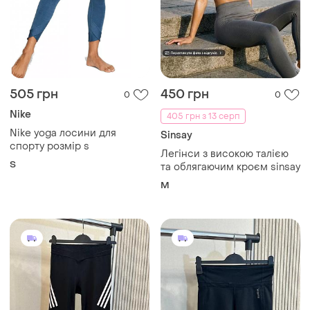
505 грн
450 грн
0
0
Nike
405 грн з 13 серп
Nike yoga лосини для
Sinsay
спорту розмір s
Легінси з високою талією
S
та облягаючим кроєм sinsay
M