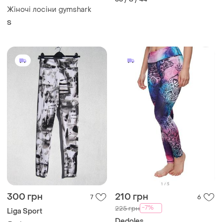
Жіночі лосіни gymshark
S
300 грн
210 грн
7
6
-7%
225 грн
Liga Sport
Dedoles