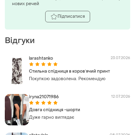
нових речей
Підписатися
Відгуки
larashtanko
23.07.2026
Стильна спідниця в коровʼячий принт
Покупкою задоволена. Рекомендую
iryna21071986
12.07.2026
Довга спідниця -шорти
Дуже гарно виглядає
08.07.2026