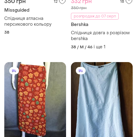
350 грн
332 грн
12
18
350 грн
Missguided
розпродаж до 07 серп
Спідниця атласна
персикового кольору
Bershka
38
Спідниця довга з розрізом
bershka
і ще
1
38 / M / 46