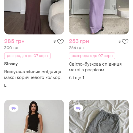
285 грн
253 грн
9
3
300 грн
266 грн
розпродаж до 07 серп
розпродаж до 07 серп
Sinsay
Світло-бузкова спідниця
максі з розрізом
Вишукана жіноча спідниця
максі коричневого кольору
і ще
1
S
розпродаж
L