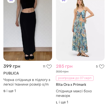
399 грн
285 грн
11
5
300 грн
PUBLICA
розпродаж до 07 серп
Чорна спідниця в підлогу з
легкої тканини розмір s/m
Rita Ora x Primark
і ще
1
S
Спідниця максі бохо
печворк
і ще
1
L