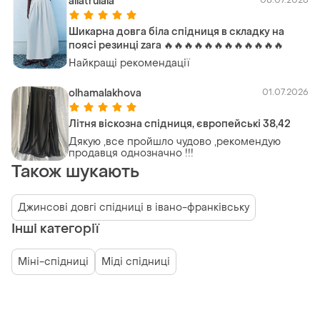
allatrulala
Шикарна довга біла спідниця в складку на
поясі резинці zara 🔥🔥🔥🔥🔥🔥🔥🔥🔥🔥🔥🔥
Найкращі рекомендації
olhamalakhova
01.07.2026
Літня віскозна спідниця, європейські 38,42
Дякую ,все пройшло чудово ,рекомендую
продавця однозначно !!!
Також шукають
Джинсові довгі спідниці в івано-франківську
Інші категорії
Міні-спідниці
Міді спідниці