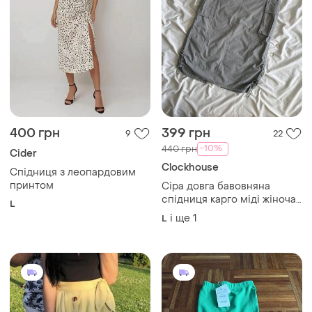
400 грн
399 грн
9
22
-10%
440 грн
Cider
Clockhouse
Спідниця з леопардовим
принтом
Сіра довга бавовняна
спідниця карго міді жіноча
L
clockhouse l
і ще
1
L