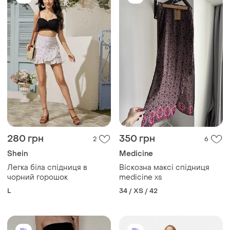
280 грн
350 грн
2
6
Shein
Medicine
Легка біла спідниця в
Віскозна максі спідниця
чорний горошок
medicine xs
L
34 / XS / 42