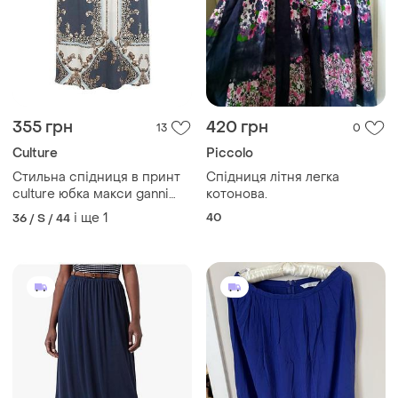
355 грн
420 грн
13
0
Culture
Piccolo
Стильна спідниця в принт
Спідниця літня легка
culture юбка макси ganni
котонова.
beck vila
і ще
1
40
36 / S / 44