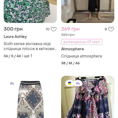
300 грн
269 грн
10
8
283 грн
Laura Ashley
розпродаж до 07 серп
Sixth sense вінтажна міді
спідниця пліссе в квітковий
Atmosphere
принт розмір s m l в стилі
і ще
1
36 / S / 44
Спідниця atmosphere
laura ashley
38 / M / 46