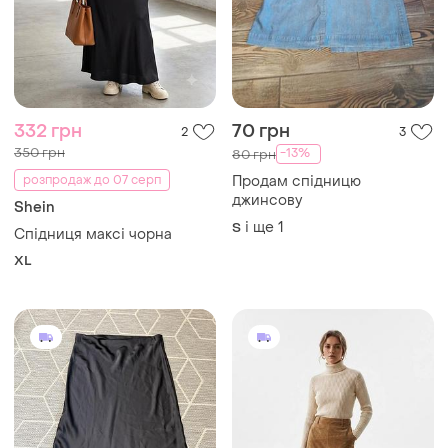
332 грн
70 грн
2
3
350 грн
-13%
80 грн
розпродаж до 07 серп
Продам спідницю
джинсову
Shein
і ще
1
S
Спідниця максі чорна
XL