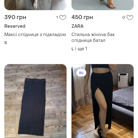
390 грн
450 грн
1
0
Reserved
ZARA
Максі спідниця з підкладом
Стильна жіноча бак
спідниця батал
S
і ще
1
L