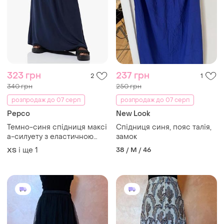
323 грн
237 грн
2
1
340 грн
250 грн
розпродаж до 07 серп
розпродаж до 07 серп
Pepco
New Look
Темно-синя спідниця максі
Спідниця синя, пояс талія,
а-силуету з еластичною
замок
талією
і ще
1
38 / M / 46
ХS