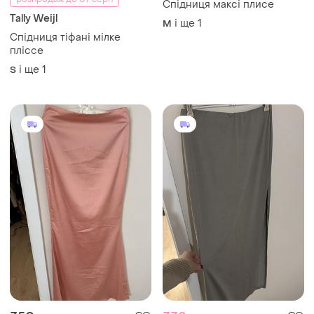
Спідниця максі плисе
Tally Weijl
і ще
1
M
Спідниця тіфані мілке
пліссе
і ще
1
S