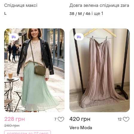
Спідниця максі
Довга зелена спідниця zara
L
і ще
1
38 / M / 46
228 грн
420 грн
7
12
240 грн
Vero Moda
розпродаж до 07 серп