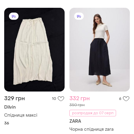
329 грн
332 грн
10
6
350 грн
Dilvin
розпродаж до 07 серп
Спідниця максі
ZARA
36
Чорна спідниця zara