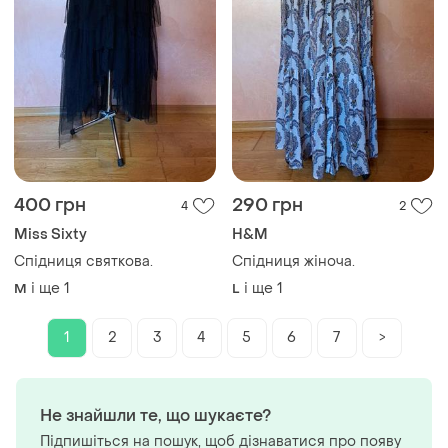
400 грн
290 грн
4
2
Miss Sixty
H&M
Спідниця святкова.
Спідниця жіноча.
і ще
1
і ще
1
M
L
1
2
3
4
5
6
7
>
Не знайшли те, що шукаєте?
Підпишіться на пошук, щоб дізнаватися про появу