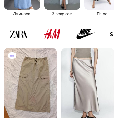
Джинсові
З розрізом
Плісе