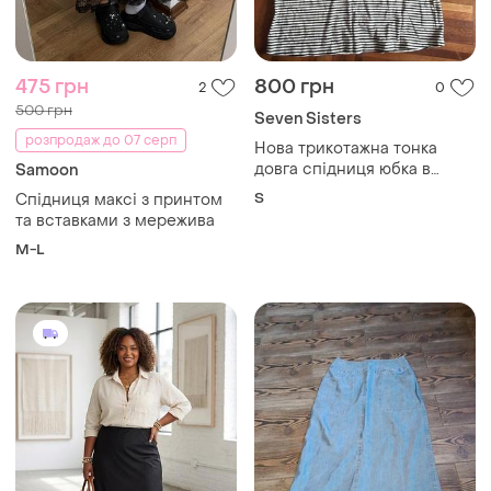
475 грн
800 грн
2
0
500 грн
Seven Sisters
розпродаж до 07 серп
Нова трикотажна тонка
довга спідниця юбка в
Samoon
смужку бренду seven
S
Спідниця максі з принтом
sisters s
та вставками з мережива
M-L