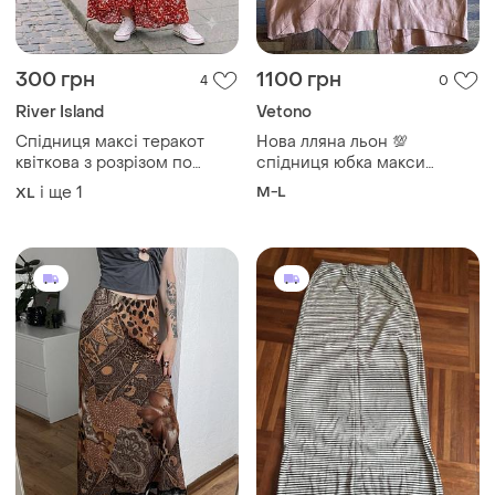
300 грн
1100 грн
4
0
River Island
Vetono
Спідниця максі теракот
Нова лляна льон 💯
квіткова з розрізом по
спідниця юбка макси
центру xl-xxl
асиметричного крою
і ще
1
M-L
XL
теракотово
-помаранчевого кольору
від німецького бренду
vetono 2 38-40 m-l