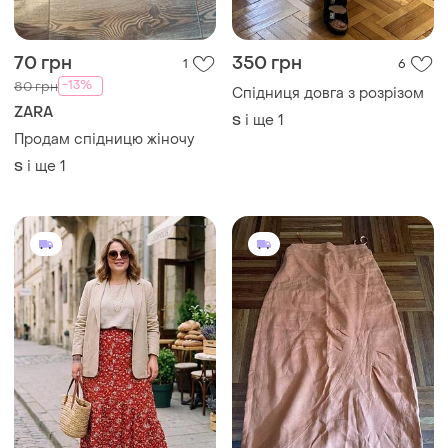
70 грн
350 грн
1
6
-13%
80 грн
Спідниця довга з розрізом
ZARA
і ще
1
S
Продам спідницю жіночу
і ще
1
S