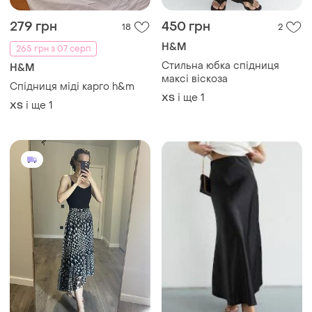
279 грн
450 грн
18
2
H&M
265 грн з 07 серп
Стильна юбка спідниця
H&M
максі віскоза
Спідниця міді карго h&m
і ще
1
ХS
і ще
1
ХS