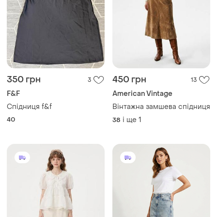
350 грн
450 грн
3
13
F&F
American Vintage
Спідниця f&f
Вінтажна замшева спідниця
40
і ще
1
38