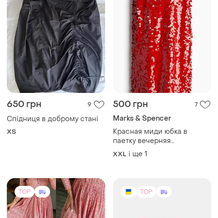
650 грн
500 грн
9
7
Marks & Spencer
Спідниця в доброму стані
Красная миди юбка в
ХS
паетку вечерняя
празднична юбка батал
і ще
1
XXL
большой размер 20
TOP
TOP