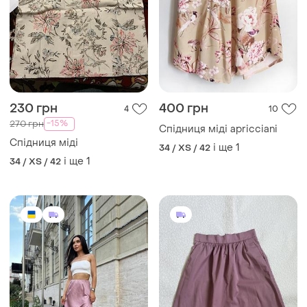
230 грн
400 грн
4
10
-15%
270 грн
Спідниця міді apricciani
Спідниця міді
і ще
1
34 / XS / 42
і ще
1
34 / XS / 42