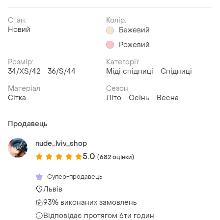
Стан:
Колір:
Новий
Бежевий
Рожевий
Розмір:
Категорії:
34/XS/42
36/S/44
Міді спідниці
Спідниці
Матеріал
Сезон
Сітка
Літо
Осінь
Весна
Продавець
nude_lviv_shop
5.0
(682 оцінки)
Супер-продавець
Львів
93% виконаних замовлень
Відповідає протягом 6ти годин