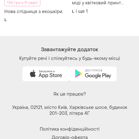
міді у квітковий принт
176 грн з 11 серп
isabelle, розмір 18 (xl/xxl)
і ще
1
Нова спідниця з екошкіри.
L
L
Завантажуйте додаток
Купуйте речі і спілкуйтесь у будь-якому місці
Як це працює?
Україна, 02121, місто Київ, Харківське шосе, будинок
201-203, літера 4Г
Політика конфіденційності
Договір-оферта