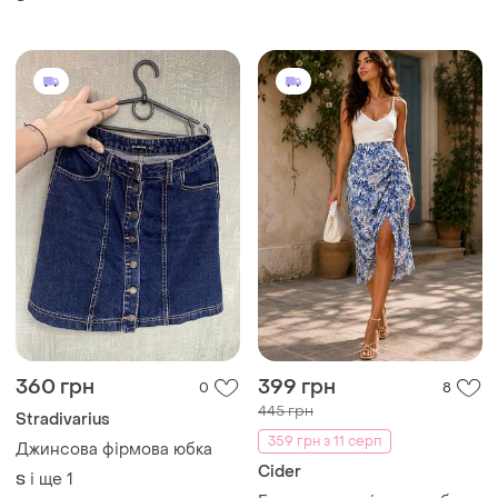
360 грн
399 грн
0
8
445 грн
Stradivarius
359 грн з 11 серп
Джинсова фірмова юбка
Cider
і ще
1
S