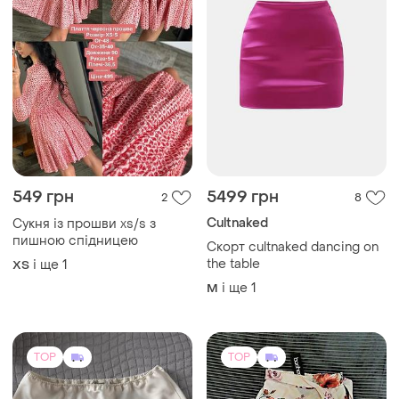
549 грн
5499 грн
2
8
Cultnaked
Сукня із прошви xs/s з
пишною спідницею
Скорт cultnaked dancing on
the table
і ще
1
ХS
і ще
1
M
TOP
TOP