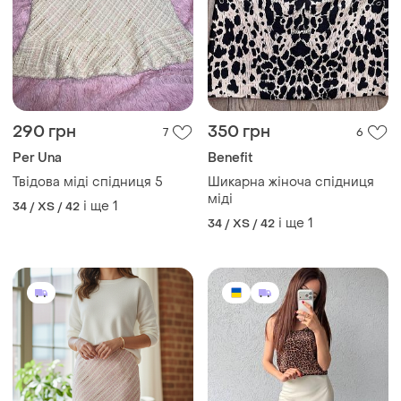
290 грн
350 грн
7
6
Per Una
Benefit
Твідова міді спідниця 5
Шикарна жіноча спідниця
міді
і ще
1
34 / XS / 42
і ще
1
34 / XS / 42