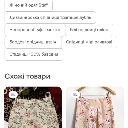
Жіночий одяг Staff
Дизайнерська спідниця трапеція дубль
Неопренові туфлі мохіто
Білі спідниці плісе
Бордові спідниці дзвін
Спідниці міді оливкові
Спідниці 100% бавовна
Схожі товари