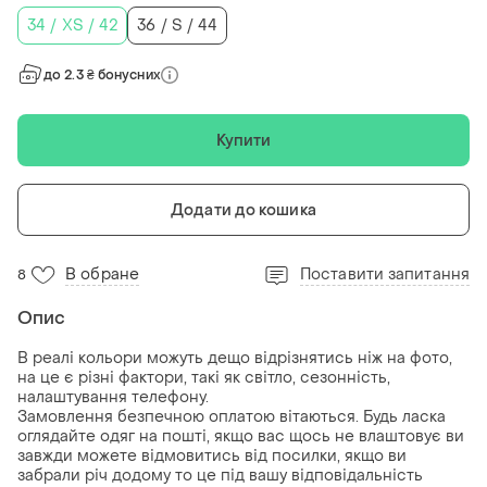
34 / XS / 42
36 / S / 44
до 2.3 ₴ бонусних
Купити
Додати до кошика
В обране
Поставити запитання
8
Опис
В реалі кольори можуть дещо відрізнятись ніж на фото,
на це є різні фактори, такі як світло, сезонність,
налаштування телефону.
Замовлення безпечною оплатою вітаються. Будь ласка
оглядайте одяг на пошті, якщо вас щось не влаштовує ви
завжди можете відмовитись від посилки, якщо ви
забрали річ додому то це під вашу відповідальність