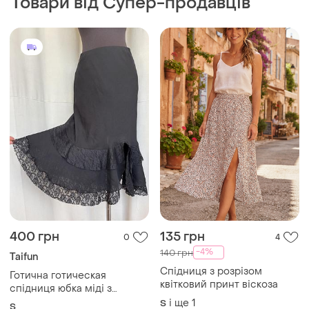
Товари від Супер-продавців
400 грн
135 грн
0
4
-4%
140 грн
Taifun
Спідниця з розрізом
Готична готическая
квітковий принт віскоза
спідниця юбка міді з
оборками
і ще
1
S
S