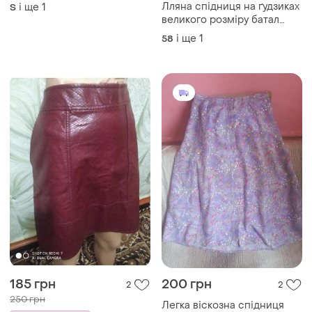
Лляна спідниця на ґудзиках
і ще
1
S
великого розміру батал
damart , xxxxxl 58р
і ще
1
58
185 грн
200 грн
2
2
250 грн
Легка віскозна спідниця