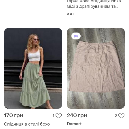
Гарна нова спідниця юбка
міді з драпіруванням та
розрізом на ніжці великого
XXL
розміру батал 2хл
170 грн
240 грн
1
2
Damart
Спідниця в стилі бохо