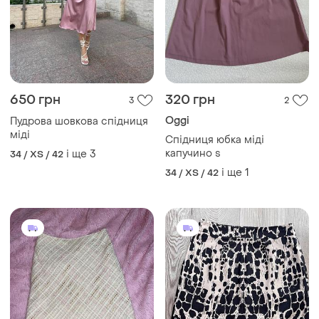
650 грн
320 грн
3
2
Oggi
Пудрова шовкова спідниця
міді
Спідниця юбка міді
капучино s
і ще
3
34 / XS / 42
і ще
1
34 / XS / 42