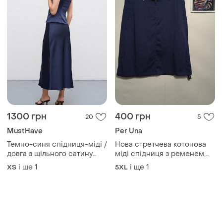
1300 грн
400 грн
20
5
MustHave
Per Una
Темно-синя спідниця-міді /
Нова стретчева котонова
довга з щільного сатину
міді спідниця з ременем,
must have
великий розмір, батал, per
і ще
1
і ще
1
ХS
5XL
una.