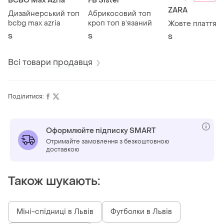
BCBG Max Azria
FB Sister
ZARA
Дизайнерський топ
Абрикосовий топ
bcbg max azria
кроп топ вʼязаний
Жовте плаття z
S
S
S
Всі товари продавця
Поділитися:
Оформлюйте підписку SMART
Отримайте замовлення з безкоштовною
доставкою
Також шукають:
Міні-спідниці в Львів
Футболки в Львів