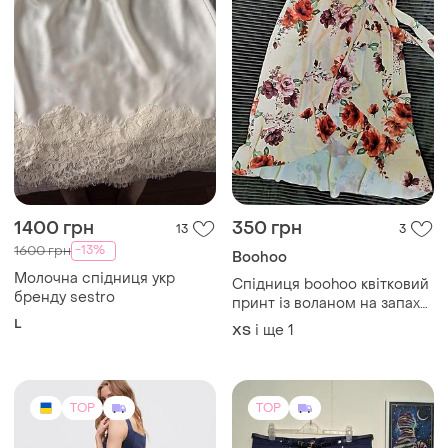
1400 грн
350 грн
13
3
-13%
1600 грн
Boohoo
Молочна спідниця укр
Спідниця boohoo квітковий
бренду sestro
принт із воланом на запах
розмір xs - s
L
і ще
1
ХS
TOP
TOP