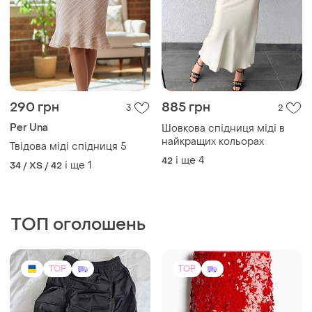
290 грн
885 грн
3
2
Per Una
Шовкова спідниця міді в
найкращих кольорах
Твідова міді спідниця 5
і ще
4
42
і ще
1
34 / XS / 42
ТОП оголошень
TOP
TOP