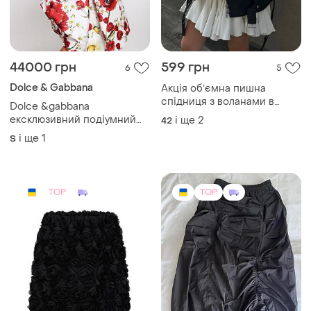
44000 грн
599 грн
6
5
Dolce & Gabbana
Акція обʼємна пишна
спідниця з воланами в
Dolce &gabbana
молочному кольорі тренд
ексклюзивний подіумний
і ще
2
42
сезону
комплект юбка + лофери
і ще
1
S
made in italy оригінал
TOP
TOP