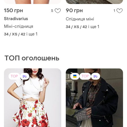
150 грн
90 грн
5
1
Stradivarius
Спідниця міні
Міні-спідниця
і ще
1
34 / XS / 42
і ще
1
34 / XS / 42
ТОП оголошень
TOP
TOP