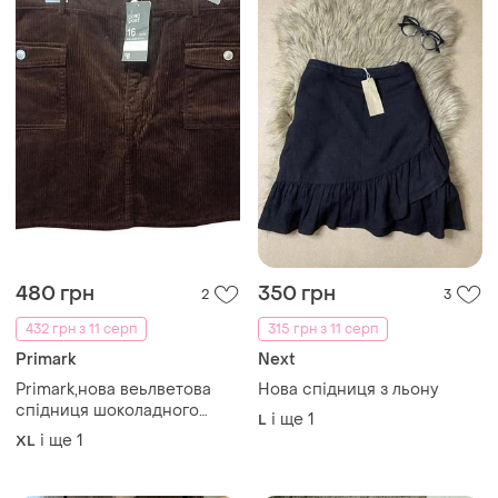
480 грн
350 грн
2
3
432 грн з 11 серп
315 грн з 11 серп
Primark
Next
Primark,нова веьлветова
Нова спідниця з льону
спідниця шоколадного
і ще
1
L
кольору р.хл-ххл
і ще
1
XL