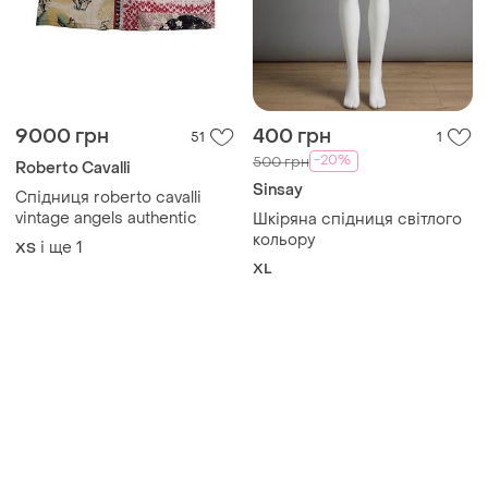
9000 грн
400 грн
51
1
-20%
500 грн
Roberto Cavalli
Sinsay
Спідниця roberto cavalli
vintage angels authentic
Шкіряна спідниця світлого
кольору
і ще
1
ХS
XL