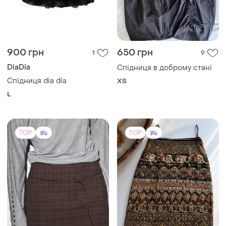
900 грн
650 грн
1
9
DiaDia
Спідниця в доброму стані
Спідниця dia dia
ХS
L
TOP
TOP