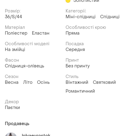
Золотистий
Розмір:
Категорії:
36/S/44
Міні-спідниці
Спідниці
Матеріал
Особливості крою
Поліестер
Еластан
Пряма
Особливості моделі
Посадка
На змійці
Середня
Фасон
Принт
Спідниця-олівець
Без принту
Сезон
Стиль
Весна
Літо
Осінь
Вінтажний
Святковий
Романтичний
Декор
Паєтки
Продавець
lolyaevrostok