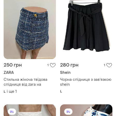
250 грн
280 грн
1
1
ZARA
Shein
Стильна жіноча твідова
Чорна спідниця з завʼязкою
спідниця від zara на
shein
і ще
1
L
L