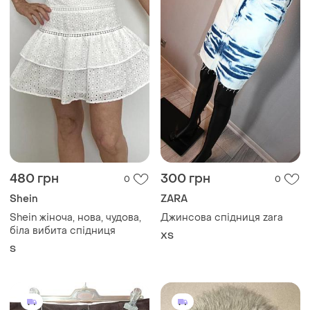
480 грн
300 грн
0
0
Shein
ZARA
Shein жіноча, нова, чудова,
Джинсова спідниця zara
біла вибита спідниця
ХS
S