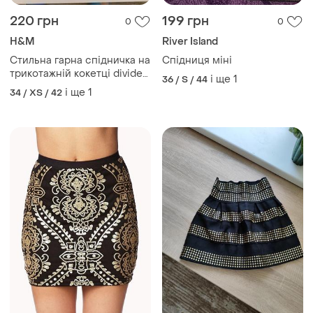
220 грн
199 грн
0
0
H&M
River Island
Стильна гарна спідничка на
Спідниця міні
трикотажній кокетці divided
і ще
1
36 / S / 44
від h&amp;m
і ще
1
34 / XS / 42