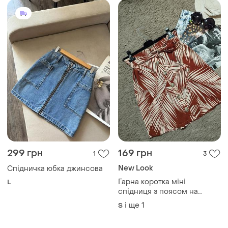
299 грн
169 грн
1
3
New Look
Спідничка юбка джинсова
Гарна коротка міні
L
спідниця з поясом на
гудзиках
і ще
1
S