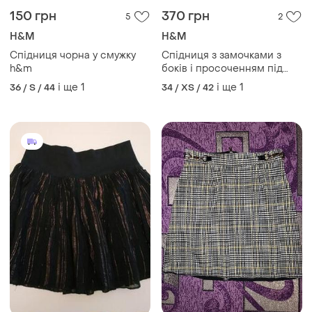
150 грн
370 грн
5
2
H&M
H&M
Спідниця чорна у смужку
Спідниця з замочками з
h&m
боків і просоченням під
шкіру h&m
і ще
1
і ще
1
36 / S / 44
34 / XS / 42