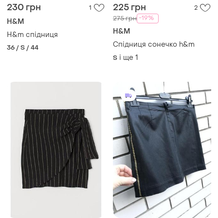
230 грн
225 грн
1
2
-19%
275 грн
H&M
H&M
H&m спідниця
Спідниця сонечко h&m
36 / S / 44
і ще
1
S