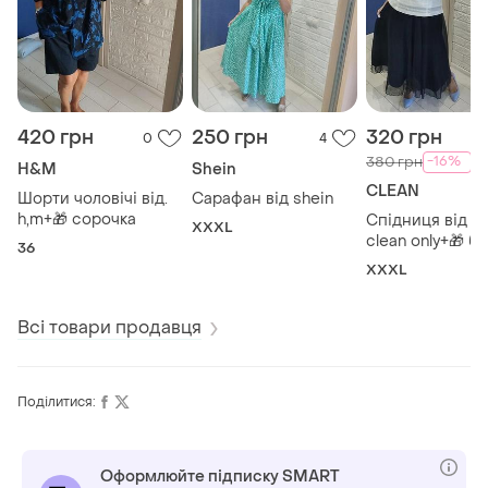
420 грн
250 грн
320 грн
0
4
-16%
380 грн
H&M
Shein
CLEAN
Шорти чоловічі від.
Сарафан від shein
h,m+🎁 сорочка
Спідниця від dr
XXXL
clean only+🎁 бл
36
від klass
XXXL
Всі товари продавця
Поділитися:
Оформлюйте підписку SMART