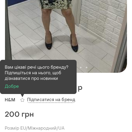
Вам цікаві речі цього бренду?
Підпишіться на нього, щоб
В наявності
1 шт
дізнаватися про новинки
Спідниця від h&m 8 p
Добре
Підписатися на бренд
H&M
200 грн
Розмір EU/Міжнародний/UA