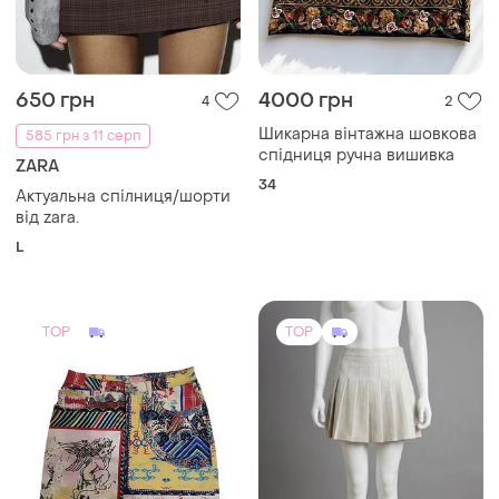
650 грн
4000 грн
4
2
Шикарна вінтажна шовкова
585 грн з 11 серп
спідниця ручна вишивка
ZARA
34
Актуальна спілниця/шорти
від zara.
L
TOP
TOP