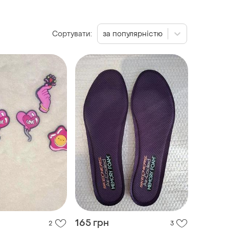
Сортувати:
за популярністю
165 грн
2
3