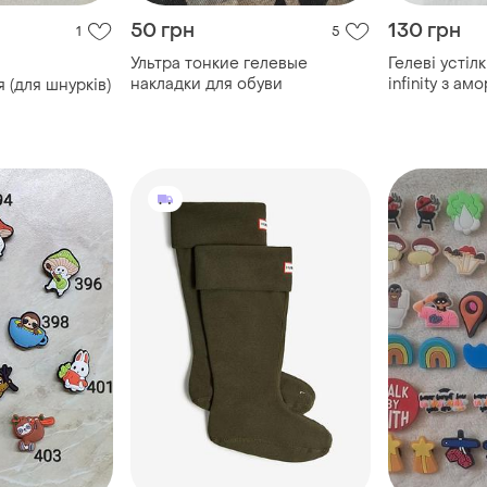
50 грн
130 грн
1
5
Ультра тонкие гелевые
Гелеві устіл
накладки для обуви
infinity з амортизуючими
 (для шнурків)
властивост