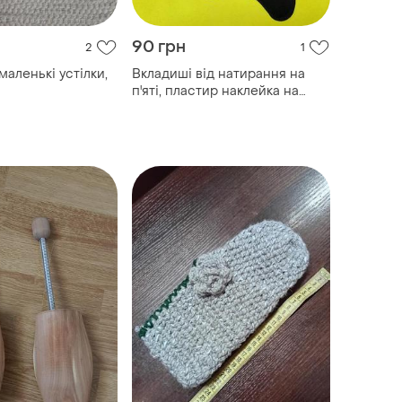
90 грн
2
1
 маленькі устілки,
Вкладиші від натирання на
п'яті, пластир наклейка на
задник чорні набір 6 штук