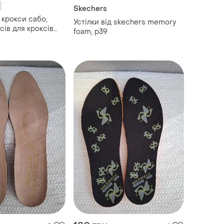
Skechers
 крокси сабо,
Устілки від skechers memory
сів для кроксів
foam, р39
івчинки, джибитсы
 для девочки
рикраси для
ми