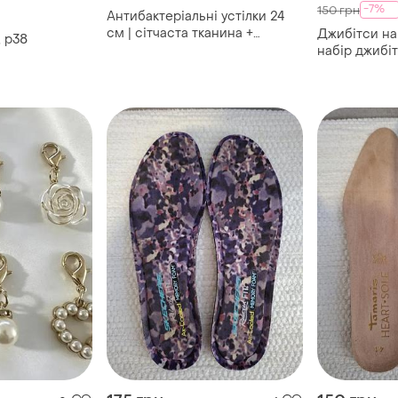
-7%
150 грн
Антибактеріальні устілки 24
см | сітчаста тканина +
Джибітси на
, р38
поліуретан | комфорт і
набір джибіт
амортизація
жіночі для д
для кроусов
сердечко, п
кроксів шар