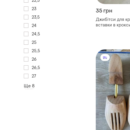
22,5
23
35 грн
23,5
Джибітси для крокс
вставки в крокс
24
зайчик лінивець
24,5
25
25,5
26
26,5
27
Ще 8