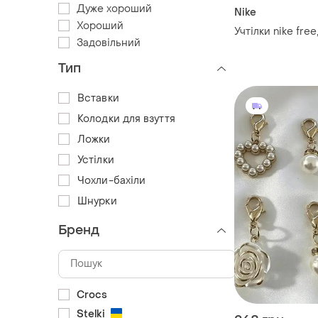
Дуже хороший
Nike
Хороший
Учтілки nike free
Задовільний
Тип
Вставки
Колодки для взуття
Ложки
Устілки
Чохли-бахіли
Шнурки
Бренд
Crocs
Stelki