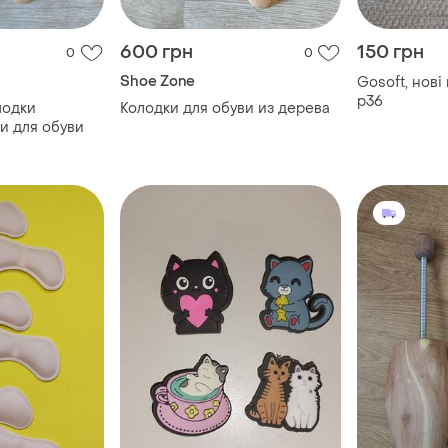
600 грн
150 грн
0
0
Shoe Zone
Gosoft, нові
р36
лодки
Колодки для обуви из дерева
 для обуви