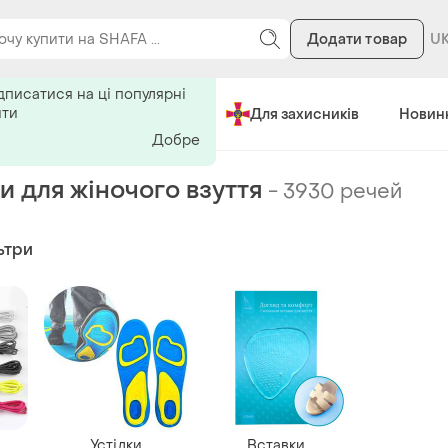
Додати товар
ь на поиск
дписатися на ці популярні
ити
Зроблено в Україні
Для захисників
Новин
Добре
и для жіночого взуття
-
3930 речей
ьтри
Устілки
Вставки