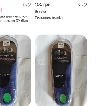
105 грн
1
0
Braska
шва для женской
Пильовик braska
, размер 39. біла
а для жіночого
змір