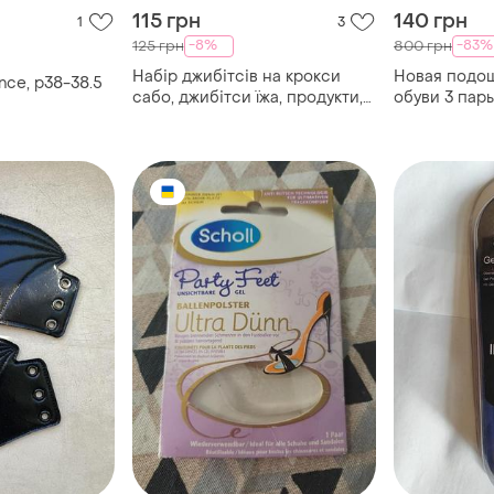
115 грн
140 грн
1
3
-8%
-83%
125 грн
800 грн
Набір джибітсів на крокси
Новая подо
nce, р38-38.5
сабо, джибітси їжа, продукти,
обуви 3 пары
чай, йогурт, джибитсы для
нова підошв
кроксов, сабо еда, чай,
взуття 39 ро
прикраси для кроксів шарми
для взуття