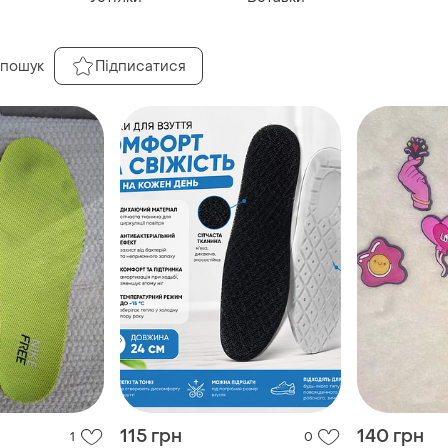
 пошук
Підписатися
115 грн
140 грн
1
0