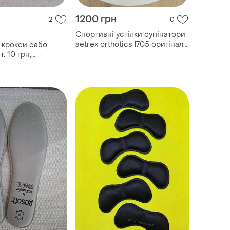
1200 грн
2
0
Спортивні устілки супінатори
aetrex orthotics l705 оригінал
 крокси сабо,
сша, розмір 38,5
. 10 грн,
 грн для кроксов
я кроксів шарми
ibbitz crocs