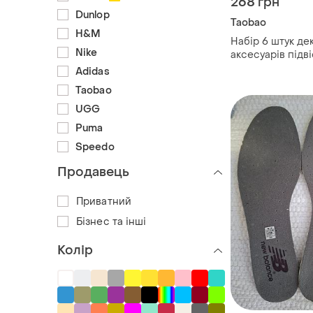
268 грн
Dunlop
Taobao
H&M
Набір 6 штук де
Nike
аксесуарів підв
взуття/кросівок
Adidas
золотистому ко
Taobao
прикраси для вз
UGG
Puma
Speedo
Продавець
Приватний
Бізнес та інші
Колір