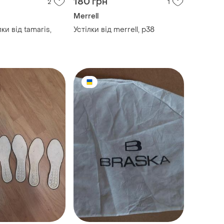
180 грн
2
1
Merrell
ки від tamaris,
Устілки від merrell, р38