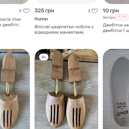
325 грн
10 грн
0
3
-80%
50 грн
Hunter
ів піни
и джибітс
Джибітси на
Флісові шкарпетки-чоботи з
 гриб
джибітси 1 шт
відкидними манжетами
джибитсы 10
оливково-зелені
прикраси дл
для взуття, j