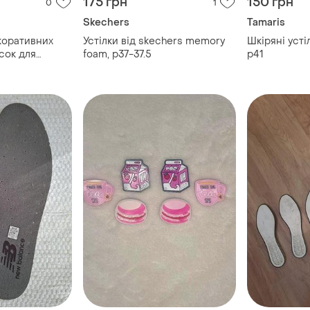
175 грн
150 грн
0
1
Skechers
Tamaris
коративних
Устілки від skechers memory
Шкіряні устіл
ісок для
foam, р37-37.5
р41
/кедів/сумок у
льорі
уття