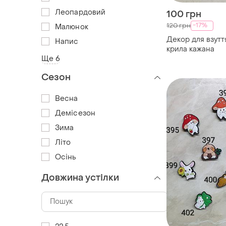
Леопардовий
100 грн
-17%
120 грн
Малюнок
Декор для взуття
Напис
крила кажана
Ще 6
Сезон
Весна
Демісезон
Зима
Літо
Осінь
Довжина устілки