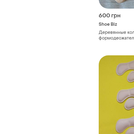
600 грн
Shoe Biz
Деревянные ко
формодеожатели