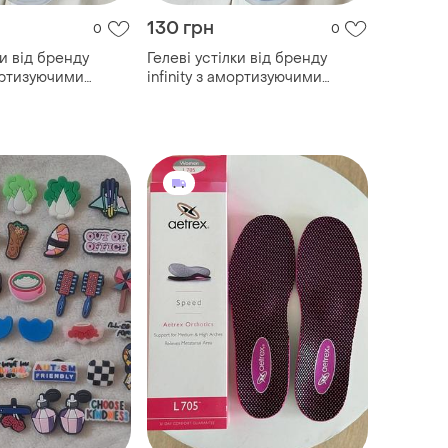
130 грн
0
0
ки від бренду
Гелеві устілки від бренду
infinity з амортизуючими
ями
властивостями