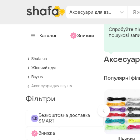
Аксесуари для взуття
Подпишитес
Спробуйте пі
пошукові зап
Каталог
Знижки
Хендмейд
Аксесуар
Shafa.ua
Жіночий одяг
Взуття
Популярні філ
Аксесуари для взуття
Фільтри
Безкоштовна доставка
SMART
Знижка
Шнурки