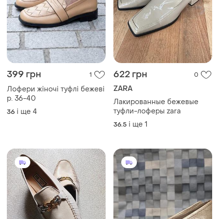
399 грн
622 грн
1
0
ZARA
Лофери жіночі туфлі бежеві
р. 36-40
Лакированные бежевые
туфли-лоферы zara
і ще
4
36
і ще
1
36.5