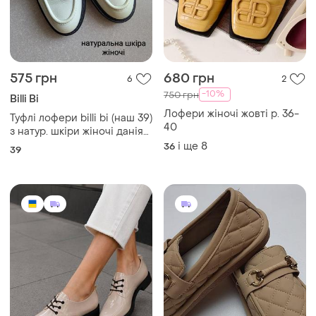
575 грн
680 грн
6
2
-10%
750 грн
Billi Bi
Лофери жіночі жовті р. 36-
Туфлі лофери billi bi (наш 39)
40
з натур. шкіри жіночі данія/
іспанія/португалія ручна
і ще
8
36
39
робот