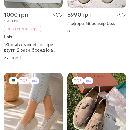
1000 грн
5990 грн
3
3
1500 грн
Лофери 38 розмір беж
900 грн з 10 серп
8
Lola
Жіночі замшеві лофери,
взутті 2 рази, бренд lola
andi, колір сіро/бежеві
і ще
1
37
розмір 37, без дефектів
TOP
TOP