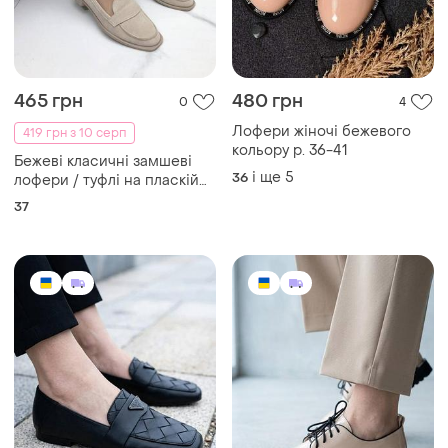
465 грн
480 грн
0
4
Лофери жіночі бежевого
419 грн з 10 серп
кольору р. 36-41
Бежеві класичні замшеві
і ще
5
36
лофери / туфлі на пласкій
підошві з натуральної замші
37
37 розміру