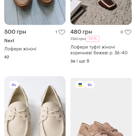
500 грн
480 грн
1
0
-36%
750 грн
Next
Лофери туфлі жіночі
Лофери жіночі
коричневі бежеві р. 36-40
42
і ще
8
36