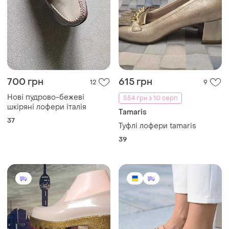
700 грн
615 грн
12
9
Нові пудрово-бежеві
554 грн з 10 серп
шкіряні лофери італія
Tamaris
37
Туфлі лофери tamaris
39