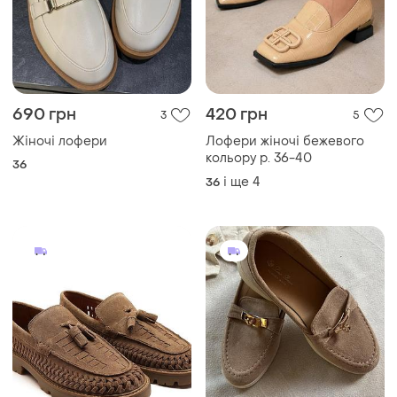
690 грн
420 грн
3
5
Жіночі лофери
Лофери жіночі бежевого
кольору р. 36-40
36
і ще
4
36