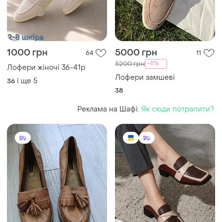
1000 грн
5000 грн
64
11
-4%
5200 грн
Лофери жіночі 36-41р
Лофери замшеві
і ще
5
36
38
Реклама на Шафі.
Як сюди потрапити?