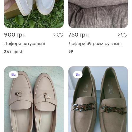
900 грн
750 грн
2
2
Лофери натуральні
Лофери 39 розміру замш
і ще
3
39
36