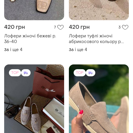
420 грн
420 грн
7
3
Лофери жіночі бежеві р.
Лофери туфлі жіночі
36-40
абрикосового кольору р.
36-40
і ще
4
і ще
4
36
36
TOP
TOP