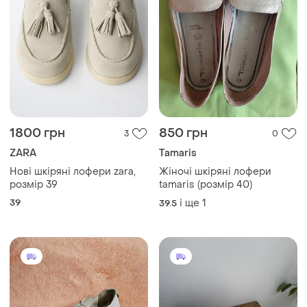
1800 грн
850 грн
3
0
ZARA
Tamaris
Нові шкіряні лофери zara,
Жіночі шкіряні лофери
розмір 39
tamaris (розмір 40)
39
і ще
1
39.5