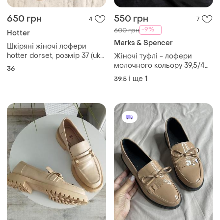
650 грн
550 грн
4
7
-9%
600 грн
Hotter
Marks & Spencer
Шкіряні жіночі лофери
hotter dorset, розмір 37 (uk
Жіночі туфлі - лофери
4, us 6), оригінал, англія( 23
молочного кольору 39,5/40
36
см )
розміру marks&spencer
і ще
1
39.5