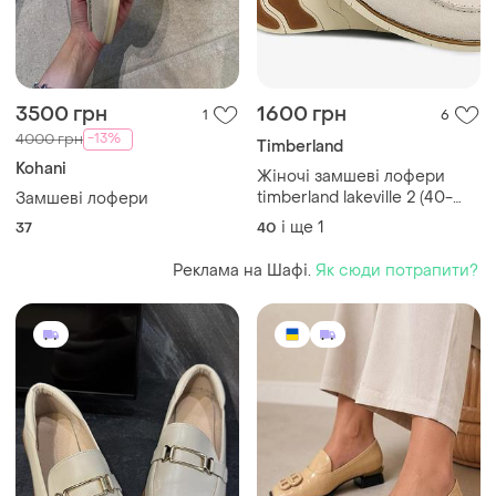
3500 грн
1600 грн
1
6
-13%
4000 грн
Timberland
Kohani
Жіночі замшеві лофери
timberland lakeville 2 (40-
Замшеві лофери
41р. 26см)
і ще
1
37
40
Реклама на Шафі.
Як сюди потрапити?