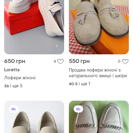
650 грн
550 грн
4
0
Loretta
Продам лофери жіночі з
натурального замші і шкіри
Лофери жіночі
і ще
1
40.5
і ще
5
36