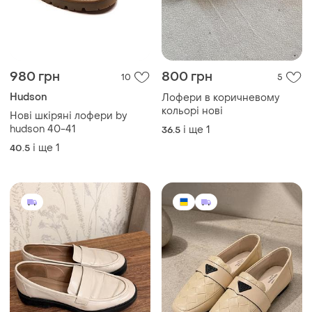
980 грн
800 грн
10
5
Hudson
Лофери в коричневому
кольорі нові
Нові шкіряні лофери by
hudson 40-41
і ще
1
36.5
і ще
1
40.5