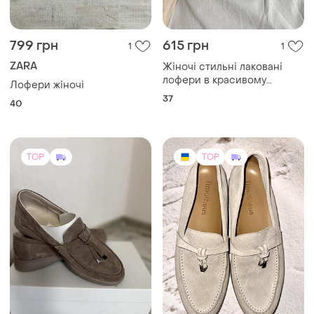
799 грн
615 грн
1
1
ZARA
Жіночі стильні лаковані
лофери в красивому
Лофери жіночі
карамельному кольорі
37
40
TOP
TOP