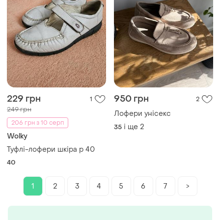
229 грн
950 грн
1
2
249 грн
Лофери унісекс
206 грн з 10 серп
і ще
2
35
Wolky
Туфлі-лофери шкіра р 40
40
1
2
3
4
5
6
7
>