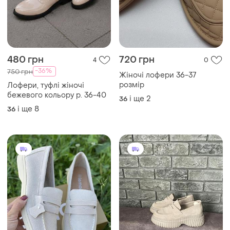
480 грн
720 грн
4
0
-36%
750 грн
Жіночі лофери 36-37
розмір
Лофери, туфлі жіночі
бежевого кольору р. 36-40
і ще
2
36
і ще
8
36