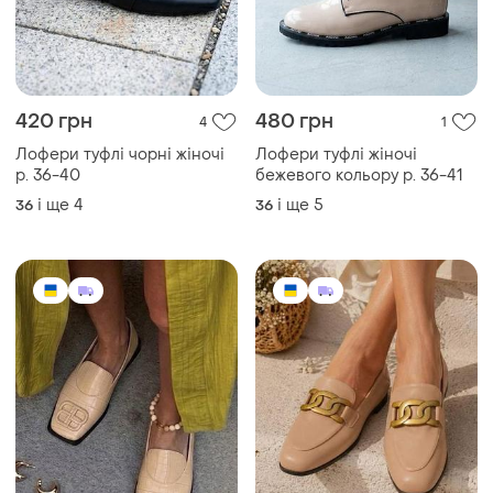
420 грн
480 грн
4
1
Лофери туфлі чорні жіночі
Лофери туфлі жіночі
р. 36-40
бежевого кольору р. 36-41
і ще
4
і ще
5
36
36