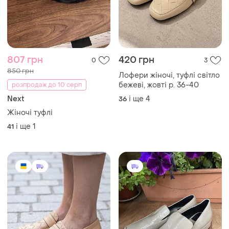
807 грн
420 грн
0
3
850 грн
Лофери жіночі, туфлі світло
бежеві, жовті р. 36-40
розпродаж до 10 серп
Next
і ще
4
36
Жіночі туфлі
і ще
1
41