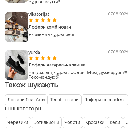
Чудове взуття!!!
vikatorijat
07.08.2026
Лофери комбіновані
Як завжди чудові речі.
yurda
07.08.2026
Лофери натуральна замша
Натуральні, чудові лофери! М'які, дуже зручні!!!
Рекомендую💯
Також шукають
Лофери без п'яти
Теплі лофери
Лофери dr. martens
Інші категорії
Черевики
Ботильйони
Чоботи
Кросівки
Кеди
Сн