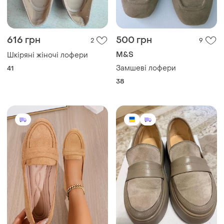
616 грн
500 грн
2
9
M&S
Шкіряні жіночі лофери
Замшеві лофери
41
38