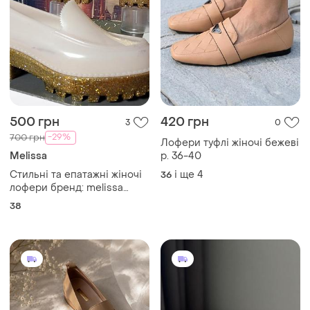
500 грн
420 грн
3
0
-29%
700 грн
Лофери туфлі жіночі бежеві
Melissa
р. 36-40
Стильні та епатажні жіночі
і ще
4
36
лофери бренд: melissa
(original, made in brazil) на
38
масивній тракторній
підошві з розмір 38 ,
довжина устілки 24 см