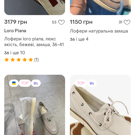
3179 грн
1150 грн
55
31
Loro Piana
Лофери натуральна замша
Лофери loro piana, люкс
і ще
4
36
якість, бежеві, замша, 36-41
і ще
10
36
(1)
TOP
TOP