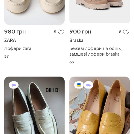
980 грн
900 грн
5
5
ZARA
Braska
Лофери zara
Бежеві лофери на осінь,
замшеві лофери braska
37
39