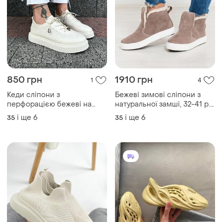
850 грн
1910 грн
1
4
Кеди сліпони з
Бежеві зимові сліпони з
перфорацією бежеві на
натуральної замші, 32-41 р.р
шнурках мякі
зима та демі
і ще
6
і ще
6
35
35