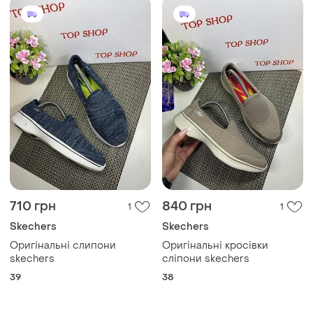
710 грн
840 грн
1
1
Skechers
Skechers
Оригінальні слипони
Оригінальні кросівки
skechers
сліпони skechers
39
38
Завантажуйте додаток
Купуйте речі і спілкуйтесь у будь-якому місці