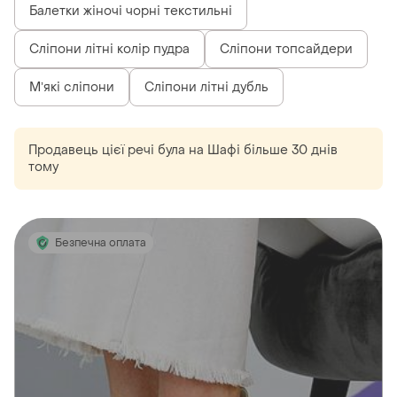
Балетки жіночі чорні текстильні
Сліпони літні колір пудра
Сліпони топсайдери
Мʼякі сліпони
Сліпони літні дубль
Продавець цієї речі
була
на Шафі більше 30 днів
тому
Безпечна оплата