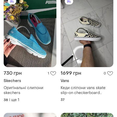
730 грн
1699 грн
1
0
Skechers
Vans
Оригінальні слипони
Кеди сліпони vans skate
skechers
slip-on checkerboard
(розмір 37 / 23.5 см)
і ще
1
37
38