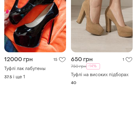
12000 грн
650 грн
15
1
-14%
750 грн
Туфлі лак лабутены
Туфлі на високих підборах
і ще
1
37.5
40