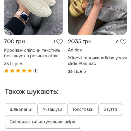
700 грн
2035 грн
11
0
Adidas
Кросівки сліпони текстиль
без шнурків резинка сітка
Жіночі тапочки adidas yeezy
slide #адідас
і ще
6
35
(1)
і ще
5
36
Також шукають:
Шльопанці
Аквашузи
Толстовки
Взуття
Сліпони літні натуральна шкіра