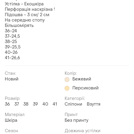
Устілка - Екошкіра
Перфорація наскрізна !
Підошва - 3 см/ 2 см
На середню стопу
Більшомірять
36-24
37-24,5
38-25
39-25,5
40-26
41-26,6
Стан:
Колір:
Новий
Бежевий
Персиковий
Розмір:
Категорії:
36
37
38
39
40
41
Сліпони
Взуття
Матеріал
Принт
Шкіра
Без принту
Сезон
Довжина устілки