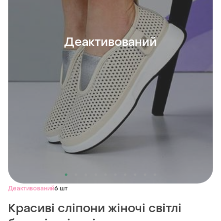
Деактивований
Деактивований
6 шт
Красиві сліпони жіночі світлі