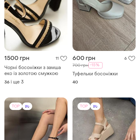
1500 грн
600 грн
11
6
-15%
700 грн
Чорні босоніжки з замша
еко із золотою смужкою
Туфельки босоніжки
і ще
3
36
40
TOP
TOP