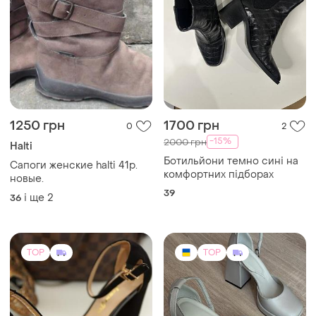
1250 грн
1700 грн
0
2
-15%
2000 грн
Halti
Ботильйони темно сині на
Сапоги женские halti 41р.
комфортних підборах
новые.
39
і ще
2
36
TOP
TOP