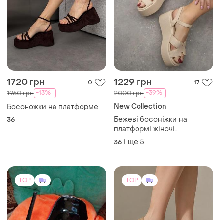
1720 грн
1229 грн
0
17
-13%
-39%
1960 грн
2000 грн
New Collection
Босоножки на платформе
Бежеві босоніжки на
36
платформі жіночі
повсякденні
і ще
5
36
TOP
TOP