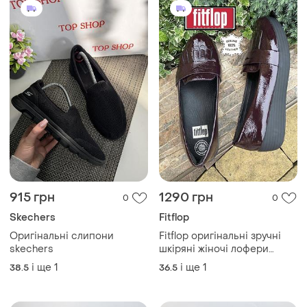
915 грн
1290 грн
0
0
Skechers
Fitflop
Оригінальні слипони
Fitflop оригінальні зручні
skechers
шкіряні жіночі лофери
мокасини сліпони
і ще
1
і ще
1
38.5
36.5
натуральна шкіра оригінал