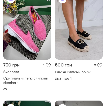
730 грн
500 грн
1
0
Skechers
Класні сліпони рр 39
Оригінальні легкі слипони
і ще
1
38.5
skechers
39