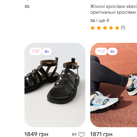
Жіночі кросівки skec
35
оригінальні кросівки
скечерс
і ще
4
36
(1)
TOP
TOP
1849 грн
1871 грн
89