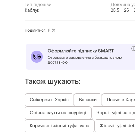
Тип підошви
Довжина ус
Каблук
25,5
25
Поділитися:
Оформлюйте підписку SMART
Отримайте замовлення з безкоштовною
доставкою
Також шукають:
Снікерси в Харків
Валянки
Пончо в Харк
Осіннє взуття на шнурівці
Чорні туфлі на під
Коричневі жіночі туфлі vans
Жіночі туфлі d