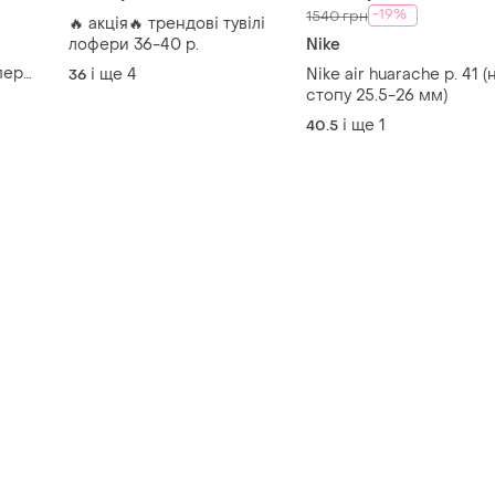
-19%
1540 грн
🔥 акція🔥 трендові тувілі
лофери 36-40 р.
Nike
пер
і ще
4
Nike air huarache p. 41 (
36
стопу 25.5-26 мм)
і ще
1
40.5