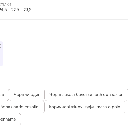
тілки
24,5
22,5
23,5
ів
Чорний одяг
Чорні лакові балетки faith connexion
борах carlo pazolini
Коричневі жіночі туфлі marc o polo
ebenhams