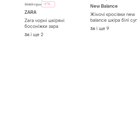
-6%
1949 грн
New Balance
ZARA
Жіночі кросівки new
balance шкіра білі су
Zara чорні шкіряні
легкі
босоніжки зара
і ще
9
36
і ще
2
36