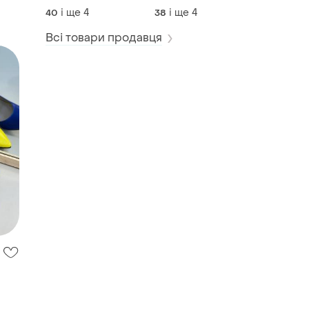
суцільний чорний
і ще
4
і ще
4
40
38
Всі товари продавця