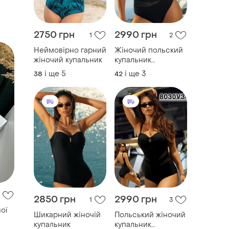
2750 грн
2990 грн
1
2
Неймовірно гарний
Жіночий польский
жіночий купальник
купальник
суцільний
і ще
5
і ще
3
38
42
2850 грн
2990 грн
1
3
ої
Шикарний жіночій
Польський жіночий
купальник
купальник