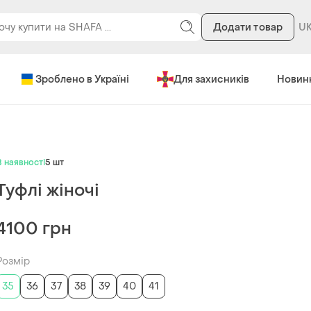
Додати товар
Зроблено в Україні
Для захисників
Новин
В наявності
5 шт
Туфлі жіночі
4100 грн
Розмір
35
36
37
38
39
40
41