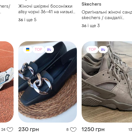
Skechers
hers/
Жіночі шкіряні босоніжки
allsy чорні 36–41 на низькій
Оригінальні жіночі санд
підошві
skechers / сандалії
і ще
5
36
чорного кольору
і ще
3
36
TOP
TOP
230 грн
1250 грн
24
8
13