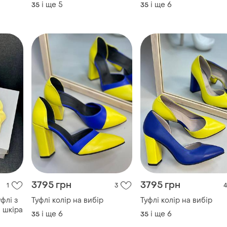
і ще
5
і ще
6
35
35
3795 грн
3795 грн
1
3
4
флі з
Туфлі колір на вибір
Туфлі колір на вибір
 шкіра
і ще
6
і ще
6
35
35