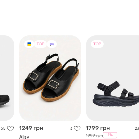
TOP
TOP
1249 грн
1799 грн
55
3
23
-11%
1999 грн
Allsy