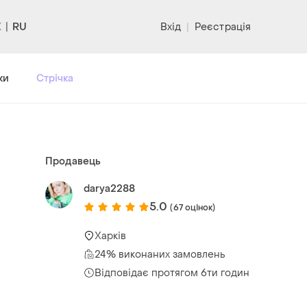
RU
Вхід
|
Реєстрація
ки
Стрічка
Продавець
darya2288
5.0
(67 оцінок)
Харків
24% виконаних замовлень
Відповідає протягом 6ти годин