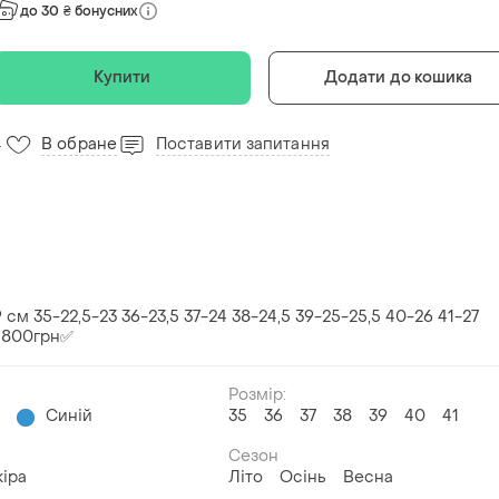
до 30 ₴ бонусних
Купити
Додати до кошика
В обране
Поставити запитання
4
 см 35-22,5-23 36-23,5 37-24 38-24,5 39-25-25,5 40-26 41-27
у 800грн✅
Розмір:
Синій
35
36
37
38
39
40
41
й
Сезон
іра
Літо
Осінь
Весна