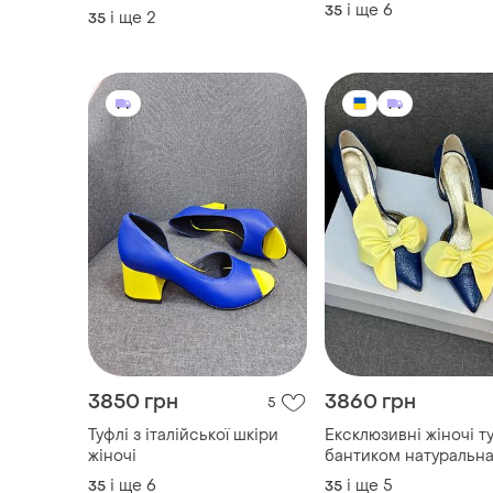
і ще
6
35
і ще
2
35
3850 грн
3860 грн
5
Туфлі з італійської шкіри
Ексклюзивні жіночі ту
жіночі
бантиком натуральна
і ще
6
і ще
5
35
35