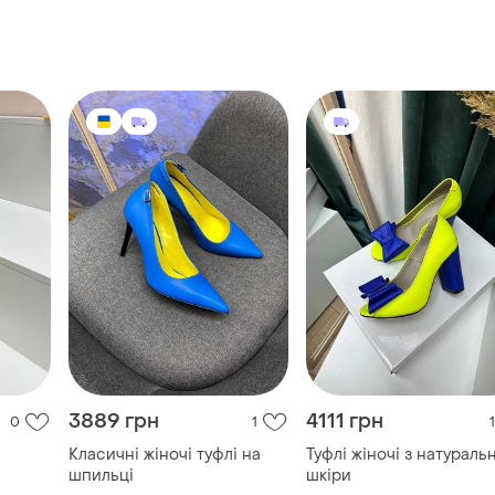
3889 грн
4111 грн
0
1
1
Класичні жіночі туфлі на
Туфлі жіночі з натуральн
шпильці
шкіри