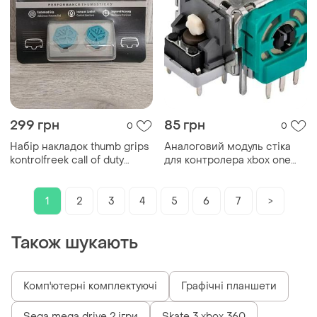
299 грн
85 грн
0
0
Набір накладок thumb grips
Аналоговий модуль стіка
kontrolfreek call of duty
для контролера xbox one
modern warfare xbox
series s x (3d analog joystick)
one/xbox series x s
1
2
3
4
5
6
7
>
Також шукають
Комп'ютерні комплектуючі
Графічні планшети
Sega mega drive 2 ігри
Skate 3 xbox 360