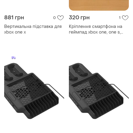
881 грн
320 грн
0
1
Вертикальна підставка для
Кріплення смартфона на
xbox one x
геймпад xbox one, one s,
one x, x seriesxs