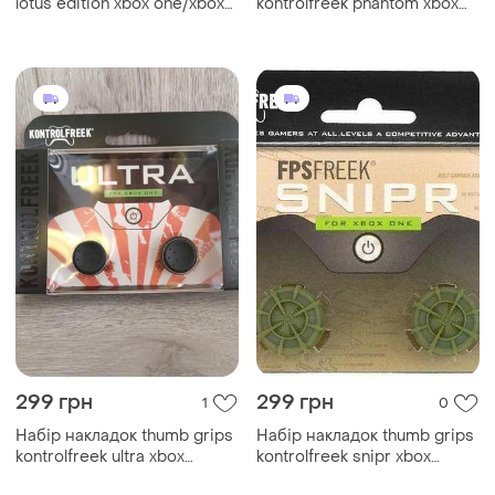
lotus edition xbox one/xbox
kontrolfreek phantom xbox
series x/s
one/xbox series x
299 грн
299 грн
1
0
Набір накладок thumb grips
Набір накладок thumb grips
kontrolfreek ultra xbox
kontrolfreek snipr xbox
one/xbox series x
one/xbox series x