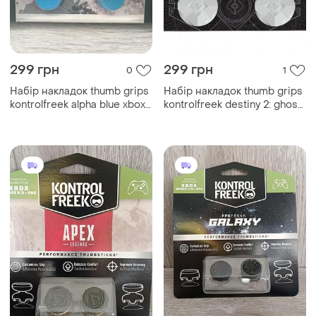
299 грн
299 грн
0
1
Набір накладок thumb grips
Набір накладок thumb grips
kontrolfreek alpha blue xbox
kontrolfreek destiny 2: ghost
one/xbox series x s
xbox one/xbox series x