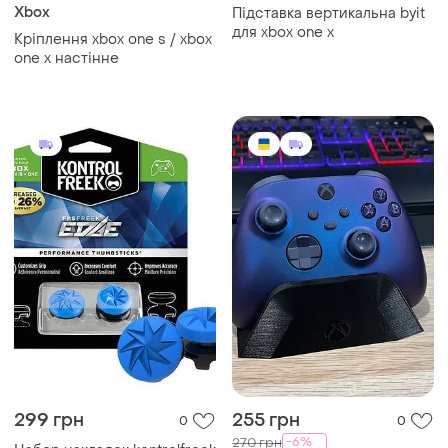
Xbox
Підставка вертикальна byit
для xbox one x
Кріплення xbox one s / xbox
one x настінне
299 грн
255 грн
0
0
-6%
270 грн