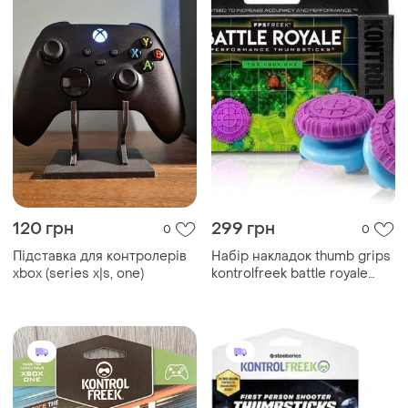
120 грн
299 грн
0
0
Підставка для контролерів
Набір накладок thumb grips
xbox (series x|s, one)
kontrolfreek battle royale
xbox one/xbox series x