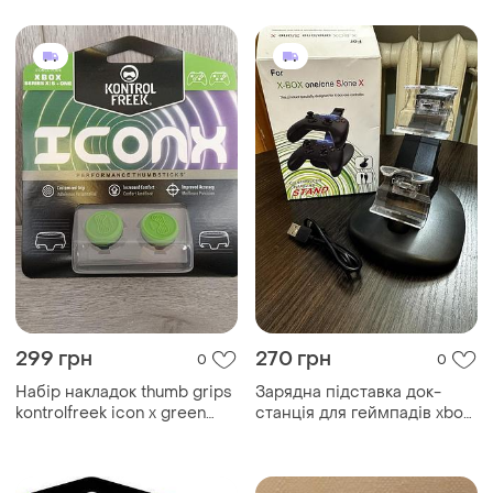
299 грн
270 грн
0
0
Набір накладок thumb grips
Зарядна підставка док-
kontrolfreek icon x green
станція для геймпадів xbox
xbox one/xbox series x/s
one/one s/one x на два
джойстика