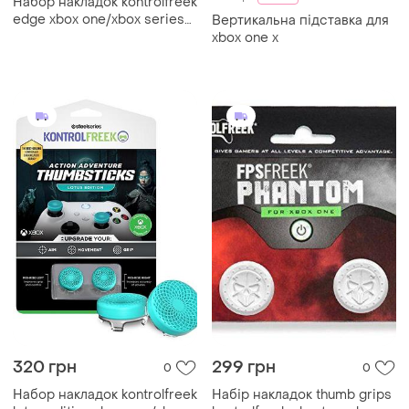
Набор накладок kontrolfreek
edge xbox one/xbox series
Вертикальна підставка для
x/s
xbox one x
320 грн
299 грн
0
0
Набор накладок kontrolfreek
Набір накладок thumb grips