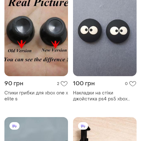
90 грн
100 грн
2
0
Стики грибки для xbox one x
Накладки на стіки
elite s
джойстика ps4 ps5 xbox
one x s