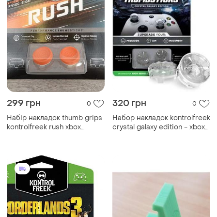
299 грн
320 грн
0
0
Набір накладок thumb grips
Набор накладок kontrolfreek
kontrolfreek rush xbox
crystal galaxy edition - xbox
one/xbox series x s
series x/s+xbox one