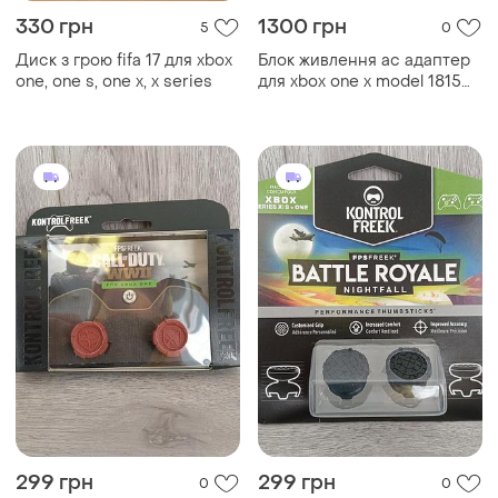
330 грн
1300 грн
5
0
Диск з грою fifa 17 для xbox
Блок живлення ac адаптер
one, one s, one x, x series
для xbox one x model 1815
1787
299 грн
299 грн
0
0