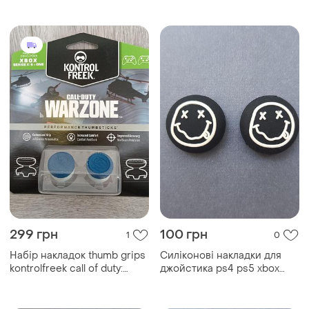
299 грн
100 грн
1
0
Набір накладок thumb grips
Силіконові накладки для
kontrolfreek call of duty:
джойстика ps4 ps5 xbox
warzone xbox one/xbox
one x s
series x s