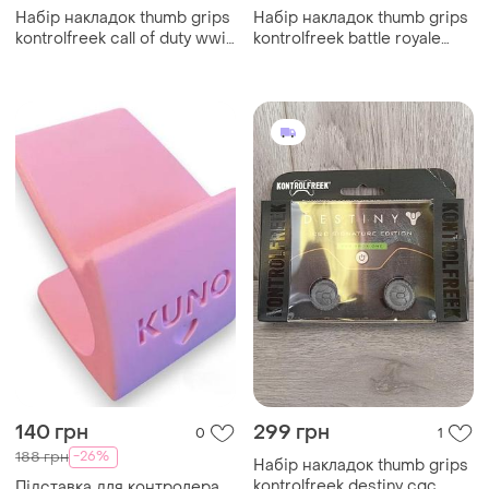
Набір накладок thumb grips
Набір накладок thumb grips
kontrolfreek call of duty wwii
kontrolfreek battle royale
xbox one/xbox series x
nightfall xbox one/xbox
series x s
140 грн
299 грн
0
1
-26%
188 грн
Набір накладок thumb grips
kontrolfreek destiny cqc
Підставка для контролера