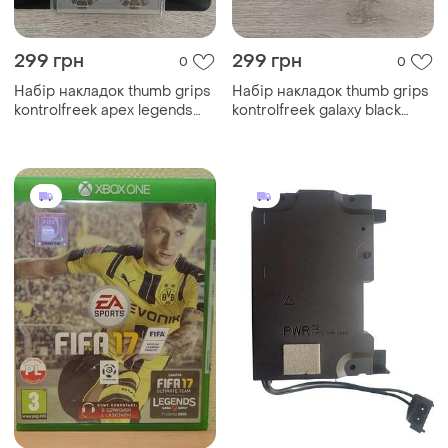
299 грн
299 грн
0
0
Набір накладок thumb grips
Набір накладок thumb grips
kontrolfreek apex legends
kontrolfreek galaxy black
xbox one/xbox series x / s
xbox one/xbox series x ⁇ s