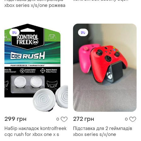
signature edition xbox
xbox series x/s/one рожева
one/xbox series x
299 грн
272 грн
0
0
Набір накладок kontrolfreek
Підставка для 2 геймпадів
cqc rush for xbox one x s
xbox series s/x/one