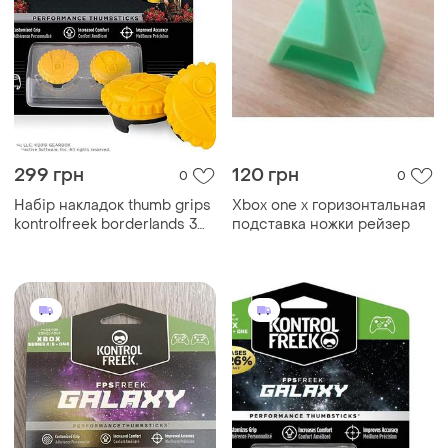
299 грн
120 грн
0
0
Набір накладок thumb grips
Xbox one x горизонтальная
kontrolfreek borderlands 3
подставка ножки рейзер
xbox one/xbox series x