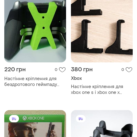
220 грн
380 грн
0
0
Xbox
Настінне кріплення для
бездротового геймпаду
Настінне кріплення для
xbox one elite proto x
xbox one s і xbox one x
чорний