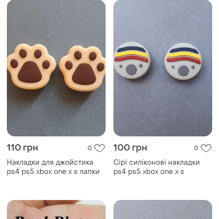
110 грн
100 грн
0
0
Накладки для джойстика
Сірі силіконові накладки
ps4 ps5 xbox one x s лапки
ps4 ps5 xbox one x s