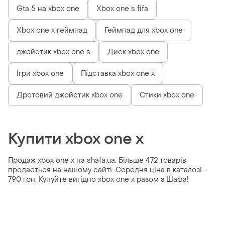
Gta 5 на xbox one
Xbox one s fifa
Xbox one x геймпад
Геймпад для xbox one
джойстик xbox one s
Диск xbox one
Ігри xbox one
Підставка xbox one x
Дротовий джойстик xbox one
Стики xbox one
Купити xbox one x
Продаж xbox one x на shafa.ua. Більше 472 товарів
продається на нашому сайті. Середня ціна в каталозі -
790 грн. Купуйте вигідно xbox one x разом з Шафа!