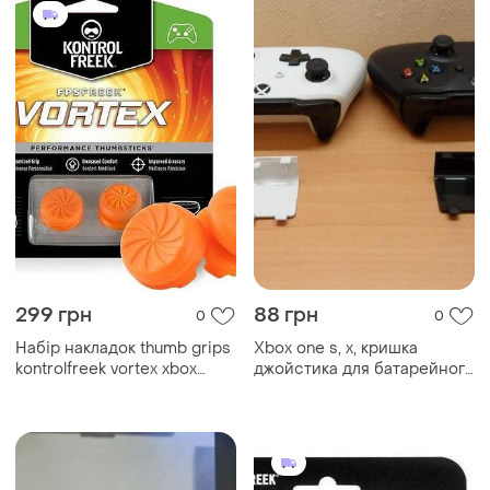
299 грн
88 грн
0
0
Набір накладок thumb grips
Xbox one s, x, кришка
kontrolfreek vortex xbox
джойстика для батарейного
one/xbox series x s
відсіку