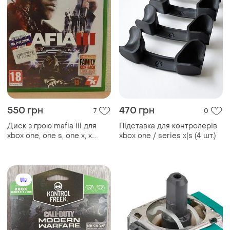
550 грн
470 грн
7
0
Диск з грою mafia iii для
Підставка для контролерів
xbox one, one s, one x, x
xbox one / series x|s (4 шт.)
series