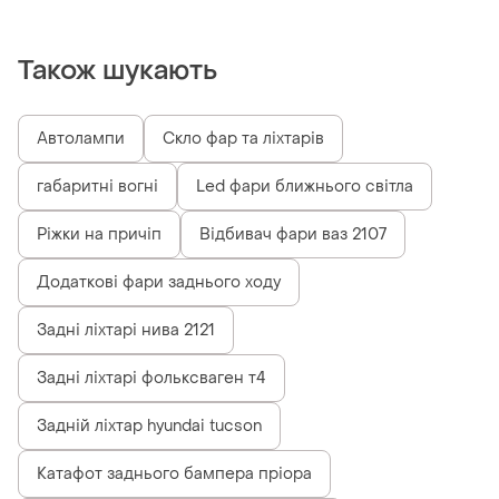
Також шукають
Автолампи
Скло фар та ліхтарів
габаритні вогні
Led фари ближнього світла
Ріжки на причіп
Відбивач фари ваз 2107
Додаткові фари заднього ходу
Задні ліхтарі нива 2121
Задні ліхтарі фольксваген т4
Задній ліхтар hyundai tucson
Катафот заднього бампера пріора