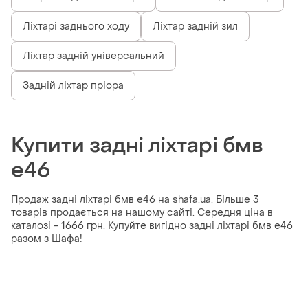
Ліхтарі заднього ходу
Ліхтар задній зил
Ліхтар задній універсальний
Задній ліхтар пріора
Купити задні ліхтарі бмв
е46
Продаж задні ліхтарі бмв е46 на shafa.ua. Більше 3
товарів продається на нашому сайті. Середня ціна в
каталозі - 1666 грн. Купуйте вигідно задні ліхтарі бмв е46
разом з Шафа!