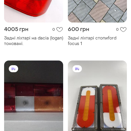
4005 грн
600 грн
0
0
Задні ліхтарі на dacia (logan)
Задні ліхтарі стопиford
тоновані.
focus 1