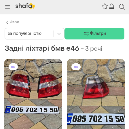
Фари
за популярністю
Фільтри
Задні ліхтарі бмв е46
-
3 речі