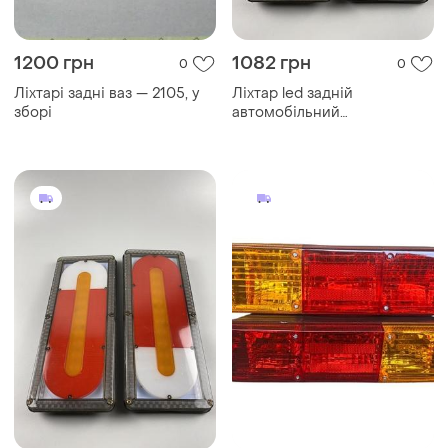
1200 грн
1082 грн
0
0
Ліхтарі задні ваз — 2105, у
Ліхтар led задній
зборі
автомобільний
світлодіодний заднього
ходу 24v, задні ліхтарі
габаритні