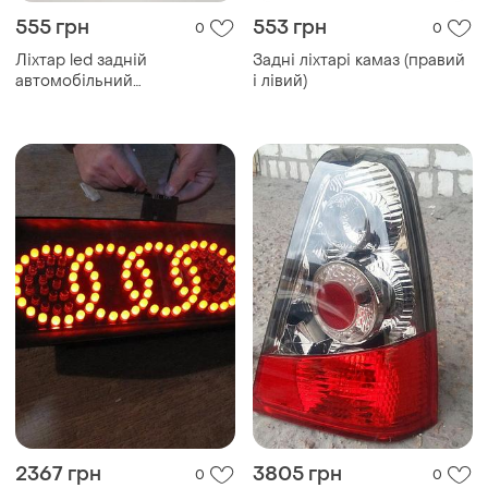
555 грн
553 грн
0
0
Ліхтар led задній
Задні ліхтарі камаз (правий
автомобільний
і лівий)
світлодіодний заднього
ходу 24v, задні ліхтарі
габаритні
2367 грн
3805 грн
0
0