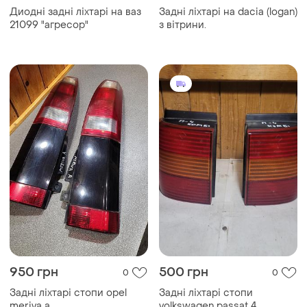
Диодні задні ліхтарі на ваз
Задні ліхтарі на dacia (logan)
21099 "агресор"
з вітрини.
950 грн
500 грн
0
0
Задні ліхтарі стопи opel
Задні ліхтарі стопи
meriva a
volkswagen passat 4