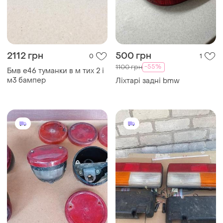
2112 грн
500 грн
0
1
-55%
1100 грн
Бмв е46 туманки в м тих 2 і
м3 бампер
Ліхтарі задні bmw