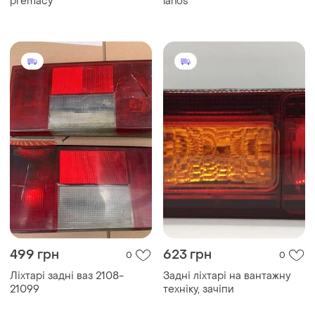
premacy
lanos
499 грн
623 грн
0
0
Ліхтарі задні ваз 2108-
Задні ліхтарі на вантажну
21099
техніку, зачіпи