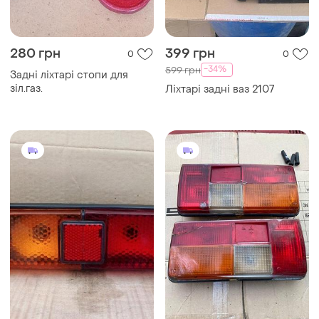
280 грн
399 грн
0
0
-34%
599 грн
Задні ліхтарі стопи для
зіл.газ.
Ліхтарі задні ваз 2107