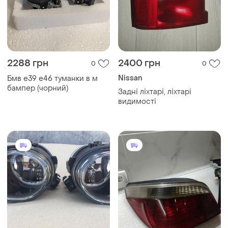
2288 грн
2400 грн
0
0
Nissan
Бмв е39 е46 туманки в м
бампер (чорний)
Задні ліхтарі, ліхтарі
видимості