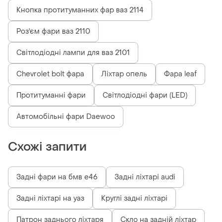
Кнопка протитуманних фар ваз 2114
Роз'єм фари ваз 2110
Світлодіодні лампи для ваз 2101
Chevrolet bolt фара
Ліхтар опель
Фара leaf
Протитуманні фари
Світлодіодні фари (LED)
Автомобільні фари Daewoo
Схожі запити
Задні фари на бмв е46
Задні ліхтарі audi
Задні ліхтарі на уаз
Круглі задні ліхтарі
Патрон заднього ліхтаря
Скло на задній ліхтар