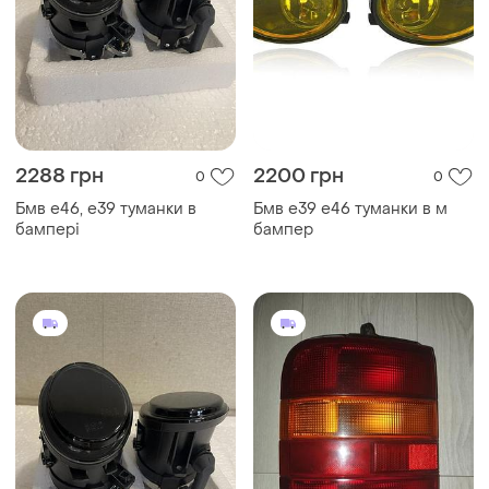
2288 грн
2200 грн
0
0
Бмв е46, е39 туманки в
Бмв е39 е46 туманки в м
бампері
бампер