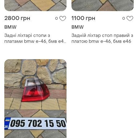
2800 грн
1100 грн
0
0
BMW
BMW
Задні ліхтарі стопи з
Задній ліхтар стоп правий з
платами bmw e-46, бмв е46
платою bmw e-46, бмв е46
(01-05r)