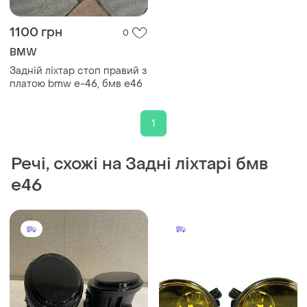
1100 грн
0
BMW
Задній ліхтар стоп правий з
платою bmw e-46, бмв е46
1
Речі, схожі на Задні ліхтарі бмв
е46