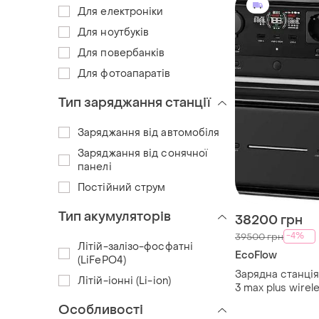
Для електроніки
Для ноутбуків
Для повербанків
Для фотоапаратів
Тип заряджання станції
Заряджання від автомобіля
Заряджання від сонячної
панелі
Постійний струм
Тип акумуляторів
38200 грн
-4%
39500 грн
Літій-залізо-фосфатні
EcoFlow
(LiFePO4)
Зарядна станція
Літій-іонні (Li-ion)
3 max plus wirel
(efriver3mp-wire
Особливості