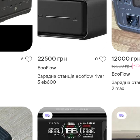
22500 грн
12000 гр
6
0
-2
16000 грн
EcoFlow
EcoFlow
Зарядна станція ecoflow river
3 eb600
Зарядна стан
2 max