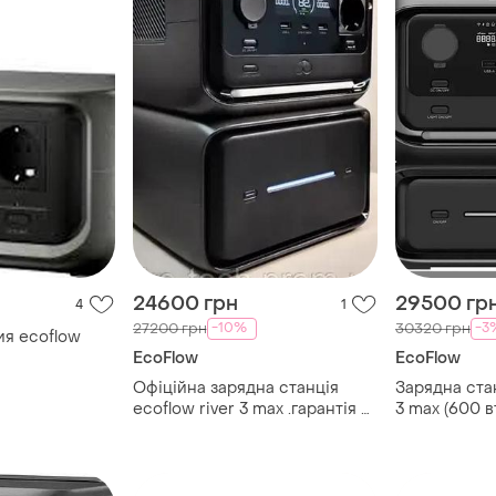
24600 грн
29500 гр
4
1
-10%
-3
27200 грн
30320 грн
ия ecoflow
EcoFlow
EcoFlow
Офіційна зарядна станція
Зарядна стан
ecoflow river 3 max .гарантія 5
3 max (600 в
років ! місто київ.
голосіївський район