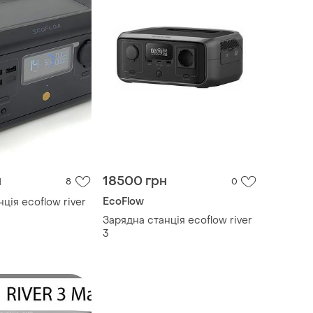
н
18500 грн
8
0
EcoFlow
ція ecoflow river
Зарядна станція ecoflow river
3