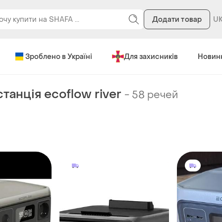
Додати товар
Зроблено в Україні
Для захисників
Новин
танція ecoflow river
-
58 речей