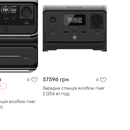
н
57596 грн
0
0
%
Зарядна станція ecoflow river
2 (256 вт·год)
ція ecoflow river
т)