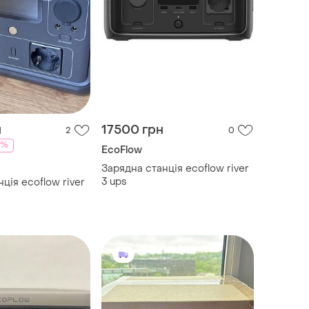
н
17500 грн
2
0
5%
EcoFlow
Зарядна станція ecoflow river
3 ups
ція ecoflow river