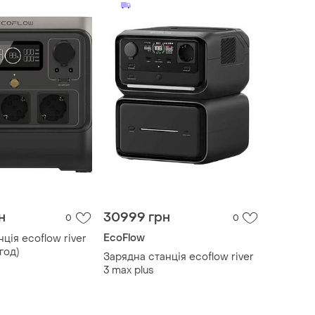
н
30999 грн
0
0
EcoFlow
ція ecoflow river
·год)
Зарядна станція ecoflow river
3 max plus