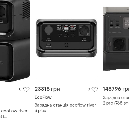
23318 грн
148796 гр
0
0
EcoFlow
Зарядна стан
2 pro (768 вт
Зарядна станція ecoflow river
3 plus
 ecoflow river
ess
less-eu)