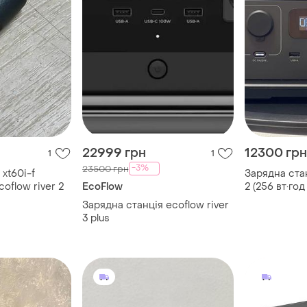
22999 грн
12300 грн
1
1
-3%
23500 грн
xt60i-f
Зарядна стан
oflow river 2
EcoFlow
2 (256 вт·год
Зарядна станція ecoflow river
3 plus