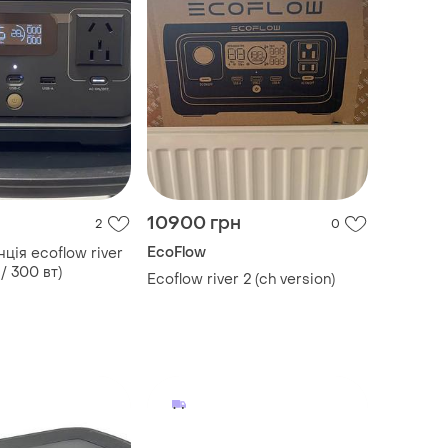
10900 грн
2
0
EcoFlow
ція ecoflow river
 / 300 вт)
Ecoflow river 2 (ch version)