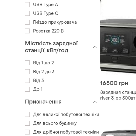
USB Type A
USB Type C
Гніздо прикурювача
Розетка 220 В
Місткість зарядної
станції, кВт/год
Від 1 до 2
Від 2 до 3
Від 3
16500 грн
До 1
Зарядная станц
river 3, eb 300вт
Призначення
Для великої побутової техніки
Для всього будинку
Для дрібної побутової техніки