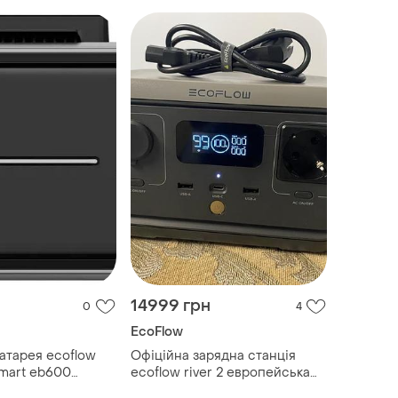
14999 грн
0
4
EcoFlow
атарея ecoflow
Офіційна зарядна станція
 smart eb600
ecoflow river 2 европейська
ий модуль 572 втг
версія 256 вт/год наша