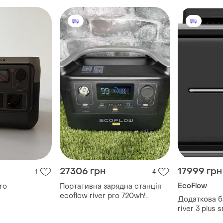
27306 грн
17999 грн
1
4
EcoFlow
pro
Портативна зарядна станція
ecoflow river pro 720wh!
Додаткова б
зарядна станція для дому
river 3 plus
екофлоу! наявності! найкраща
акумуляторн