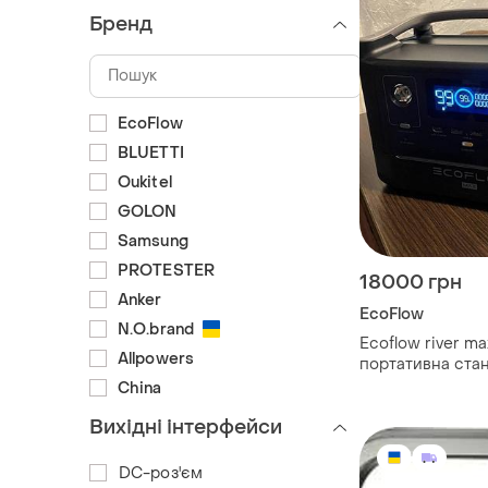
Бренд
EcoFlow
BLUETTI
Oukitel
GOLON
Samsung
PROTESTER
18000 грн
Anker
EcoFlow
N.O.brand
Ecoflow river m
Allpowers
портативна стан
China
Вихідні інтерфейси
DC-роз'єм