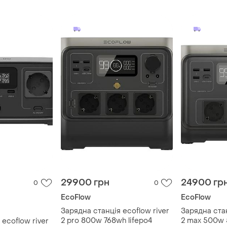
ціна!
lifepo4, usb
розширення
29900 грн
24900 гр
0
0
EcoFlow
EcoFlow
Зарядна станція ecoflow river
Зарядна стан
2 pro 800w 768wh lifepo4
2 max 500w 
 ecoflow river