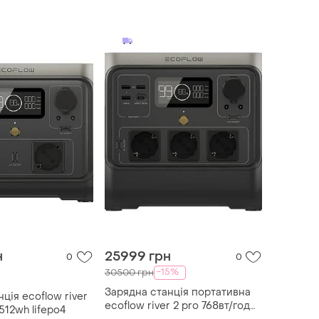
-c 140вт батарея
розетка
 ємності
н
25999 грн
0
0
-15%
30500 грн
Зарядна станція портативна
ція ecoflow river
ecoflow river 2 pro 768вт/год
512wh lifepo4