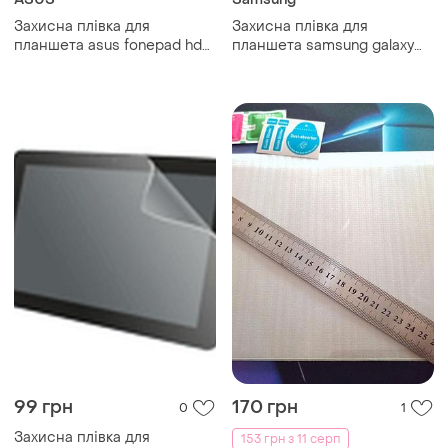
Захисна плівка для
Захисна плівка для
планшета asus fonepad hd7
планшета samsung galaxy
me181c
tab3 8.0" t310
99 грн
170 грн
0
1
Захисна плівка для
153 грн з 11 серп