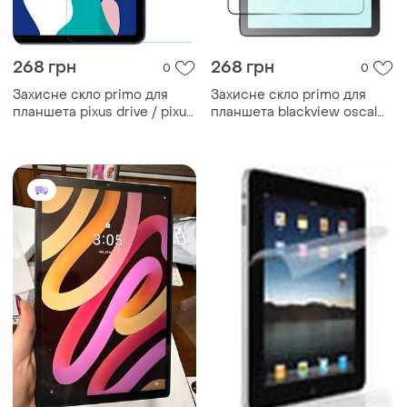
268 грн
268 грн
0
0
Захисне скло primo для
Захисне скло primo для
планшета pixus drive / pixus
планшета blackview oscal
titan 10.4"
pad 18 11"