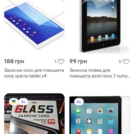
188 грн
99 грн
1
0
Захисне скло для планшета
Захисна плівка для
sony xperia tablet z4
планшета ainol novo 7 numy
ax1