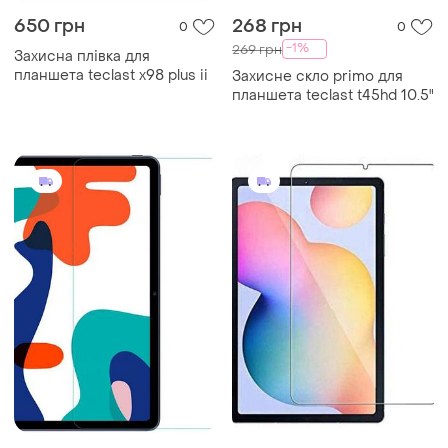
650 грн
268 грн
0
0
-1%
269 грн
Захисна плівка для
планшета teclast x98 plus ii
Захисне скло primo для
планшета teclast t45hd 10.5"