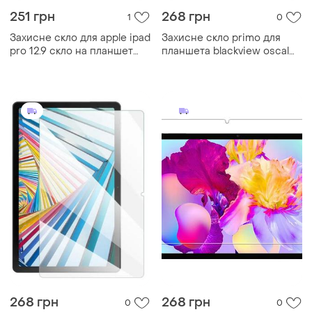
251 грн
268 грн
1
0
Захисне скло для apple ipad
Захисне скло primo для
pro 12.9 скло на планшет
планшета blackview oscal
айпад 12.9
pad 10
268 грн
268 грн
0
0