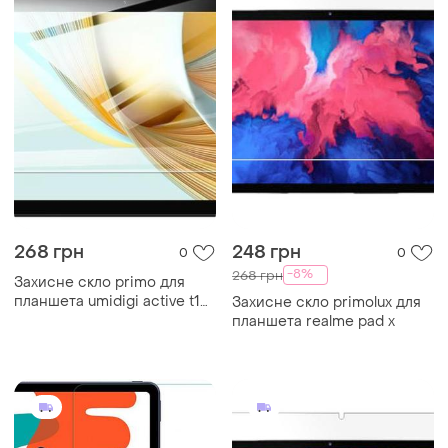
268 грн
248 грн
0
0
-8%
268 грн
Захисне скло primo для
планшета umidigi active t1
Захисне скло primolux для
11"
планшета realme pad x