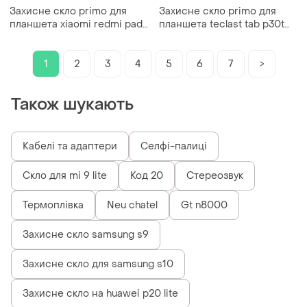
Захисне скло primo для
Захисне скло primo для
планшета xiaomi redmi pad
планшета teclast tab p30t
10.61"
10.1"
1
2
3
4
5
6
7
>
Також шукають
Кабелі та адаптери
Селфі-палиці
Скло для mi 9 lite
Код 20
Стереозвук
Термоплівка
Neu chatel
Gt n8000
Захисне скло samsung s9
Захисне скло для samsung s10
Захисне скло на huawei p20 lite