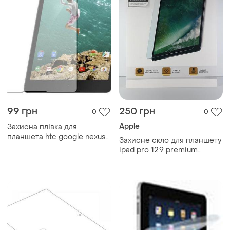
99 грн
250 грн
0
0
Apple
Захисна плівка для
планшета htc google nexus
Захисне скло для планшету
9 8.9"
ipad pro 12.9 premium
tempered glass