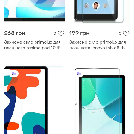
268 грн
199 грн
0
0
Захисне скло primolux для
Захисне скло primolux для
планшета realme pad 10.4"
планшета lenovo tab e8 tb-
rmp2102 / rmp2103
8304