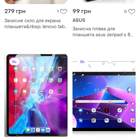
279 грн
99 грн
1
0
ASUS
Захисне скло для екрана
планшета&nbsp; lenovo tab
Захисна плівка для
11 pro gen 2
планшета asus zenpad s 8.0
z580/z580c