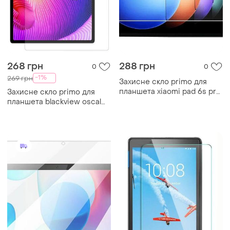
268 грн
288 грн
0
0
-1%
269 грн
Захисне скло primo для
планшета xiaomi pad 6s pro
Захисне скло primo для
12.4"
планшета blackview oscal
pad 16 10.5"