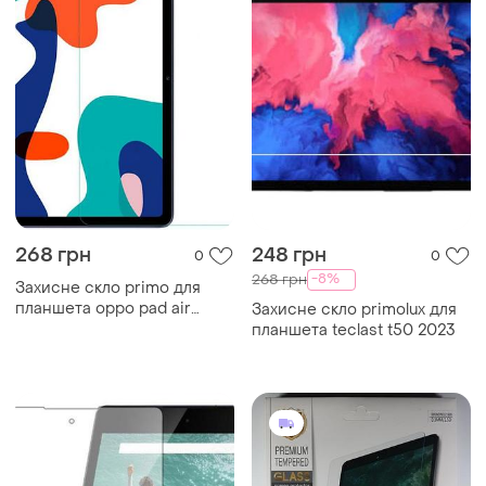
268 грн
248 грн
0
0
-8%
268 грн
Захисне скло primo для
планшета oppo pad air
Захисне скло primolux для
10.36"
планшета teclast t50 2023