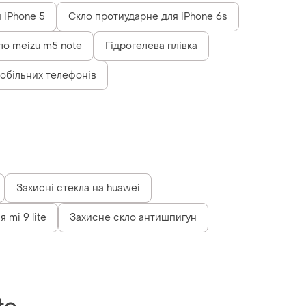
 iPhone 5
Скло протиударне для iPhone 6s
ло meizu m5 note
Гідрогелева плівка
обільних телефонів
Захисні стекла на huawei
 mi 9 lite
Захисне скло антишпигун