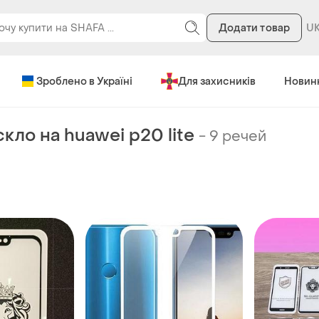
Додати товар
Зроблено в Україні
Для захисників
Новин
кло на huawei p20 lite
-
9 речей