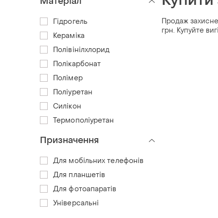
Купити 
Матеріал
Продаж захисне 
Гідрогель
грн. Купуйте ви
Кераміка
Полівінілхлорид
Полікарбонат
Полімер
Поліуретан
Силікон
Термополіуретан
Призначення
Для мобільних телефонів
Для планшетів
Для фотоапаратів
Універсальні