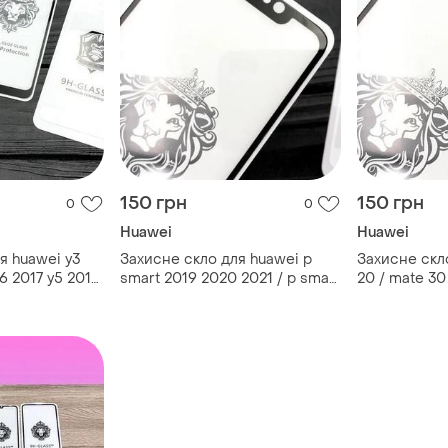
150 грн
150 грн
0
0
Huawei
Huawei
я huawei y3
Захисне скло для huawei p
Захисне скл
y6 2017 y5 2018
smart 2019 2020 2021 / p smart
20 / mate 30 
019 / honor 8c
plus / p smart s / хуавей
honor 10 lite