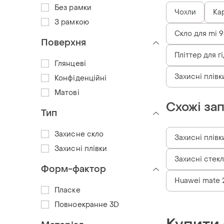
Без рамки
Чохли
Кар
З рамкою
Скло для mi 9 
Поверхня
Пліттер для г
Глянцеві
Захисні плівк
Конфіденційні
Матові
Схожі за
Тип
Захисне скло
Захисні плівк
Захисні плівки
Захисні стекл
Форм-фактор
Huawei mate 2
Пласке
Повноекранне 3D