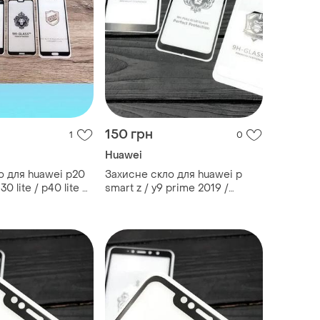
150 грн
1
0
Huawei
о для huawei p20
Захисне скло для huawei p
30 lite / p40 lite e
smart z / y9 prime 2019 /
 10 / хуавей
huawei p smart / honor 7s /
хуавей