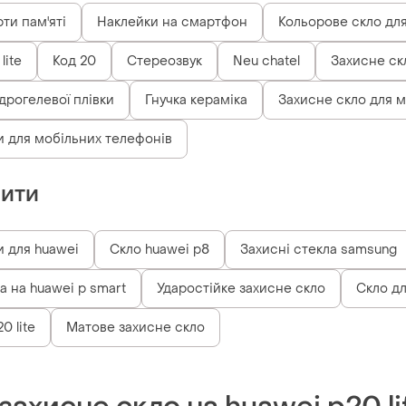
ти пам'яті
Наклейки на смартфон
Кольорове скло для
lite
Код 20
Стереозвук
Neu chatel
Захисне ск
ідрогелевої плівки
Гнучка кераміка
Захисне скло для м
и для мобільних телефонів
пити
и для huawei
Скло huawei p8
Захисні стекла samsung
а на huawei p smart
Ударостійке захисне скло
Скло для
0 lite
Матове захисне скло