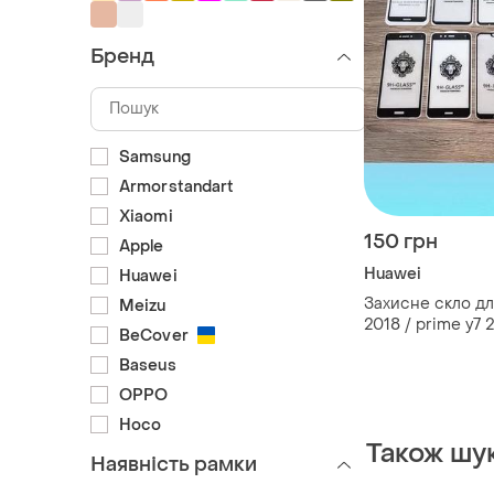
Бренд
Samsung
Armorstandart
Xiaomi
150 грн
Apple
Huawei
Huawei
Захисне скло дл
Meizu
2018 / prime y7 
BeCover
/ honor 7c pro /
Baseus
OPPO
Hoco
Також шу
Наявність рамки