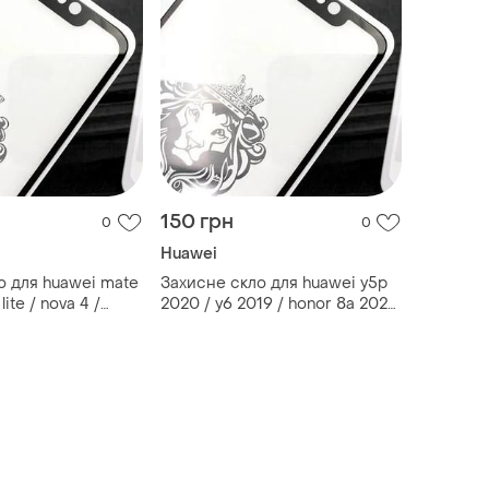
150 грн
0
0
Huawei
о для huawei mate
Захисне скло для huawei y5p
lite / nova 4 /
2020 / y6 2019 / honor 8a 2020
 / y8p / хуавей
/ y6s / huawei y6p 2020 /
хуавей