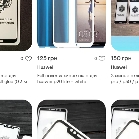
125 грн
150 грн
0
0
Huawei
Huawei
ime для
Full cover захисне скло для
Захисне скл
ll glue (0.3 мм,
huawei p20 lite - white
pro / p30 / p 
/ y7p / honor