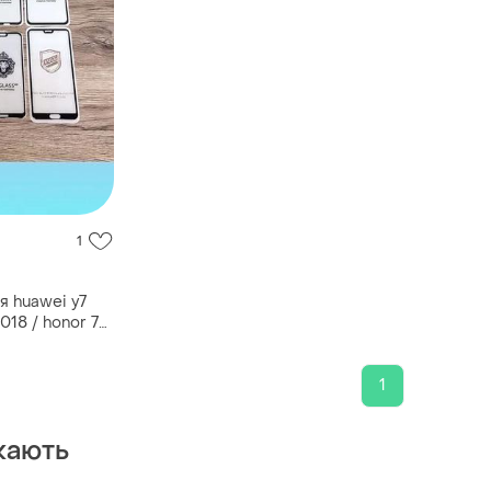
1
я huawei y7
2018 / honor 7c
 хуавей
1
кають