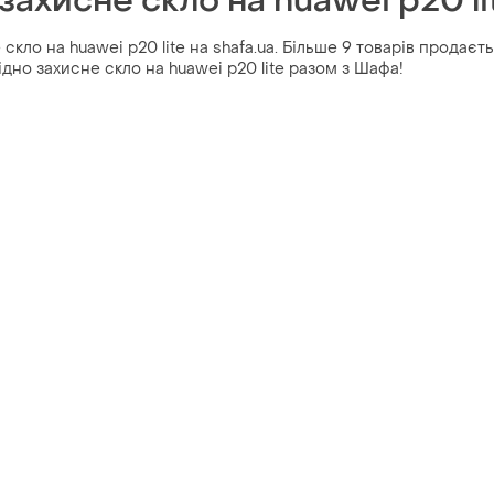
захисне скло на huawei p20 li
скло на huawei p20 lite на shafa.ua. Більше 9 товарів продаєть
гідно захисне скло на huawei p20 lite разом з Шафа!