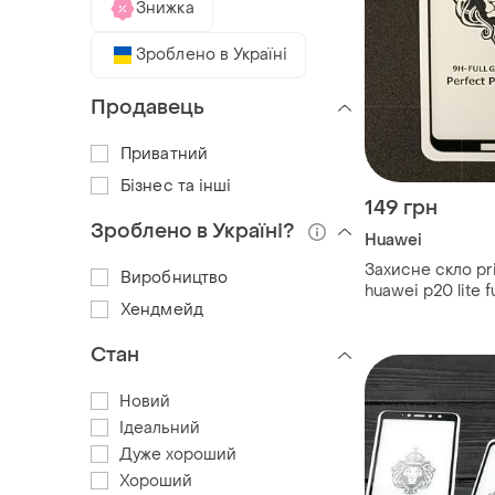
Знижка
Зроблено в Україні
Продавець
Приватний
Бізнес та інші
149 грн
Зроблено в Україні?
Huawei
Захисне скло pr
Виробництво
huawei p20 lite fu
Хендмейд
2.5d) black
Стан
Новий
Ідеальний
Дуже хороший
Хороший