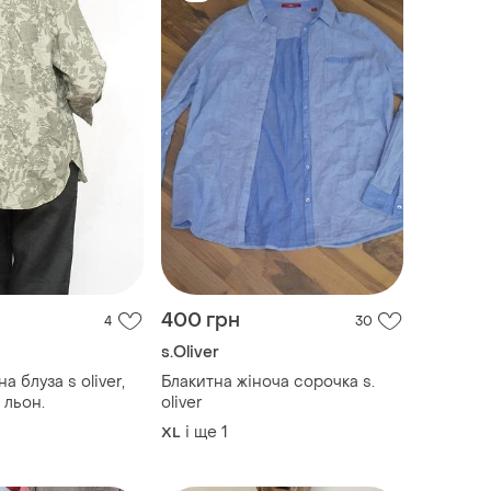
400 грн
4
30
s.Oliver
а блуза s oliver,
Блакитна жіноча сорочка s.
 льон.
oliver
і ще
1
XL