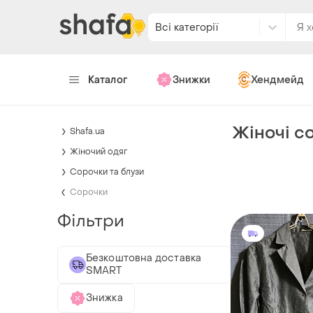
Всі категорії
Каталог
Знижки
Хендмейд
Жіночі со
Shafa.ua
Жіночий одяг
Сорочки та блузи
Сорочки
Фільтри
Безкоштовна доставка
SMART
Знижка