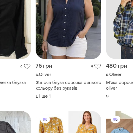
75 грн
480 грн
3
4
s.Oliver
s.Oliver
 блузка
Жіноча блуза сорочка синього
Мʼяка сорочк
кольору без рукавів
oliver
і ще
1
S
L