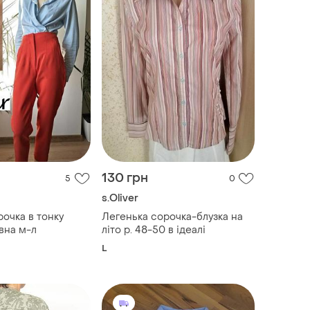
130 грн
5
0
s.Oliver
рочка в тонку
Легенька сорочка-блузка на
вна м-л
літо р. 48-50 в ідеалі
L