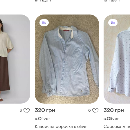
і ще
1
і ще
1
M
M
320 грн
320 грн
3
0
s.Oliver
s.Oliver
Класична сорочка s.oliver
Сорочка жіноча з віскози