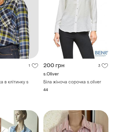
200 грн
1
3
s.Oliver
а в клітинку s
Біла жіноча сорочка s.oliver
44