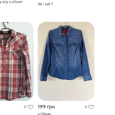
 від s.oliwer
і ще
1
36
199 грн
0
0
s.Oliver