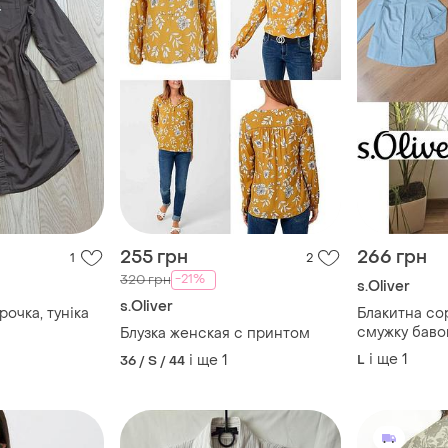
255 грн
266 грн
1
2
-21%
320 грн
s.Oliver
s.Oliver
рочка, туніка
Блакитна со
смужку баво
Блузка женская с принтом
і ще
1
і ще
1
L
36 / S / 44