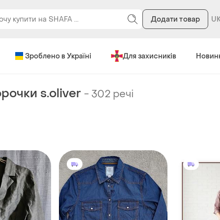
Додати товар
Зроблено в Україні
Для захисників
Новин
рочки s.oliver
-
302 речі