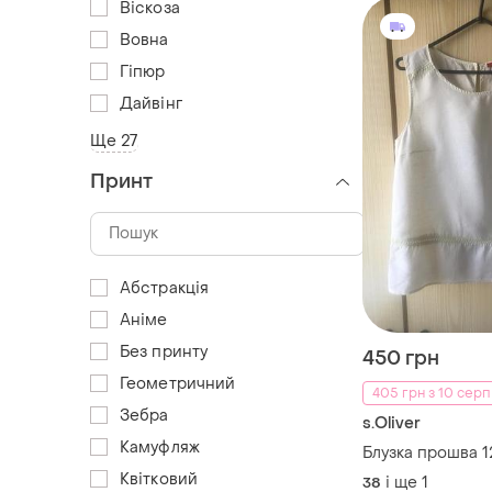
Віскоза
Вовна
Гіпюр
Дайвінг
Ще 27
Принт
Абстракція
Аніме
Без принту
450 грн
Геометричний
405 грн з 10 серп
Зебра
s.Oliver
Камуфляж
Блузка прошва 1
Квітковий
і ще
1
38