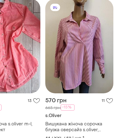
570 грн
13
11
-15%
665 грн
s.Oliver
а s.oliver m-l,
Вишукана жіноча сорочка
ект
блузка оверсайз s.oliver,
р.xl/2xl