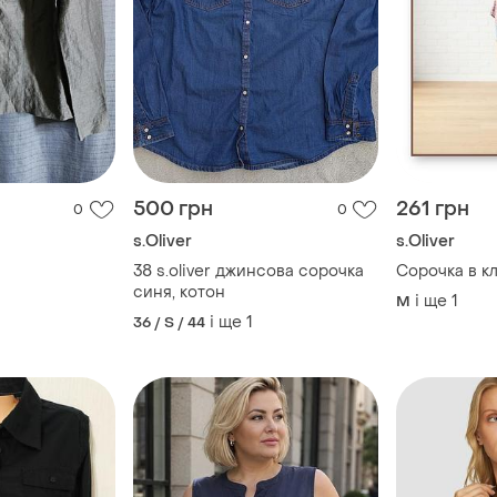
500 грн
261 грн
0
0
s.Oliver
s.Oliver
38 s.oliver джинсова сорочка
Сорочка в кл
синя, котон
і ще
1
M
і ще
1
36 / S / 44