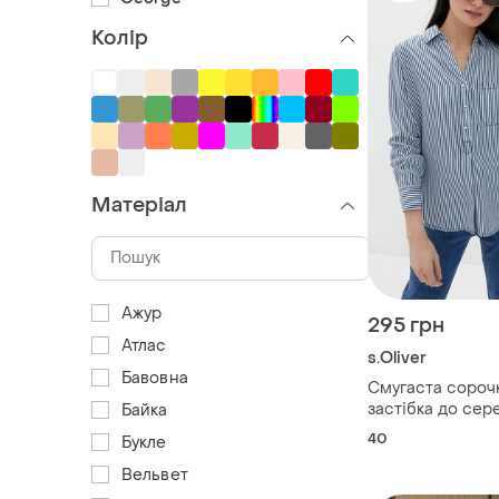
Колір
Матеріал
Ажур
295 грн
Атлас
s.Oliver
Бавовна
Смугаста сорочк
застібка до сер
Байка
40
Букле
Вельвет