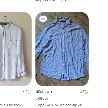
і ще
1
44 / XXL / 52
363 грн
4
3
s.Oliver
Сорочка s. oliver, розмір 38