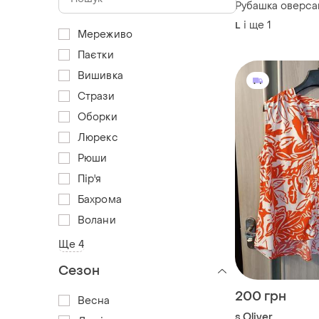
Рубашка оверса
і ще
1
L
Мереживо
Паєтки
Вишивка
Стрази
Оборки
Люрекс
Рюши
Пір'я
Бахрома
Волани
Ще 4
Сезон
200 грн
Весна
s.Oliver