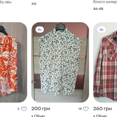
білого коляру
йз лён
ХS
46-48
200 грн
260 грн
5
18
s.Oliver
s.Oliver