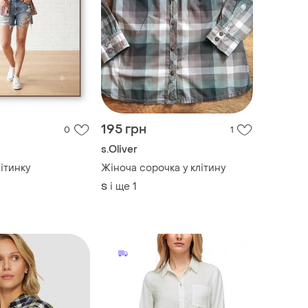
195 грн
0
1
s.Oliver
ітинку
Жіноча сорочка у клітину
і ще
1
S