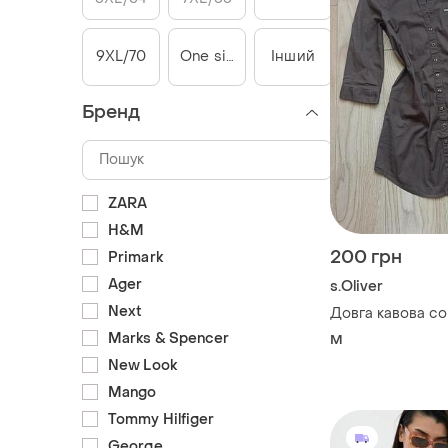
9XL/70
One size
Інший
Бренд
ZARA
H&M
200 грн
Primark
Ager
s.Oliver
Next
Довга кавова со
Marks & Spencer
M
New Look
Mango
Tommy Hilfiger
George