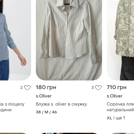
180 грн
710 грн
2
3
s.Oliver
s.Oliver
а з ліоцелу
Блузка s. oliver в смужку
Сорочка ллян
едини
натуральний
38 / M / 46
і ще
1
XL