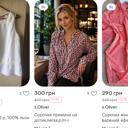
300 грн
290 грн
2
5
-15%
-10%
350 грн
320 грн
s.Oliver
s.Oliver
Сорочка приемна на
Сорочка жіноч
2 р, 100% льон
дотик,легка,р,m-l
варений еф