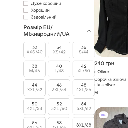
Дуже хороший
Хороший
Задовільний
Розмір EU/
Міжнародний/UA
32
34
36
XXS/40
XS/42
S/44
240 грн
38
40
42
M/46
L/48
XL/50
s.Oliver
Сорочка жіноча легка
від s.oliver
44
46
48
XXL/52
3XL/54
4XL/56
M
50
52
54
4XL/58
5XL /60
5XL/62
56
58
8XL/68
6XL/64
7XL/66