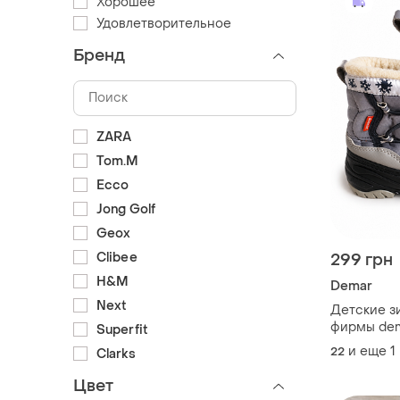
Хорошее
Удовлетворительное
Бренд
ZARA
Tom.M
Ecco
Jong Golf
Geox
Clibee
299 грн
H&M
Demar
Next
Детские з
фирмы dem
Superfit
детская 2
и еще
1
22
Clarks
дутики
Цвет