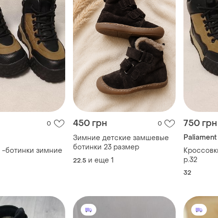
450 грн
750 грн
0
0
Paliament
Зимние детские замшевые
ботинки 23 размер
 -ботинки зимние
Кроссовк
р.32
и еще
1
22.5
32