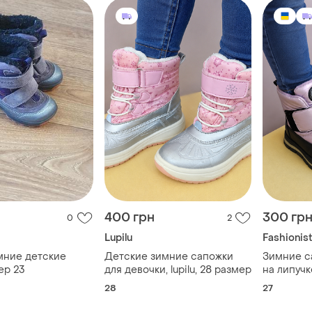
400 грн
300 гр
0
2
Lupilu
Fashionis
мние детские
Детские зимние сапожки
Зимние са
ер 23
для девочки, lupilu, 28 размер
на липучк
28
27