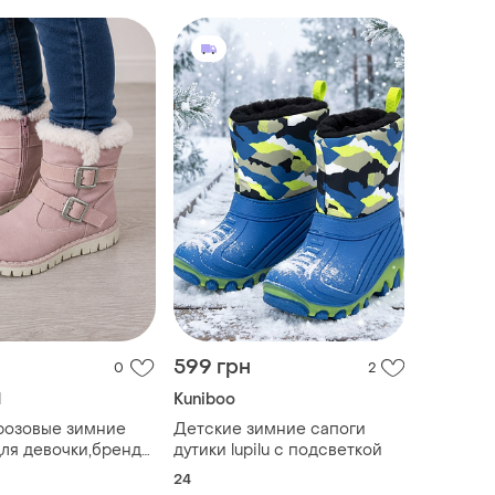
н
599 грн
0
2
d
Kuniboo
розовые зимние
Детские зимние сапоги
для девочки,бренд
дутики lupilu с подсветкой
д, 26 размер
24