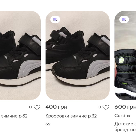
400 грн
600 гр
0
0
Cortina
 зимние р.32
Кроссовки зимние р.32
Детские 
32
бренд: co
артикул: 