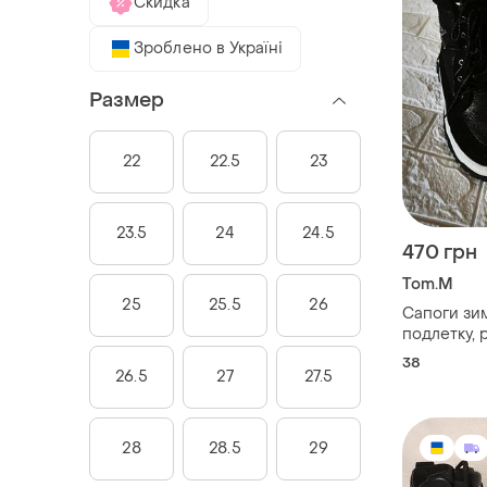
Скидка
Зроблено в Україні
Размер
22
22.5
23
23.5
24
24.5
470 грн
Tom.M
25
25.5
26
Сапоги зи
подлетку, 
38
26.5
27
27.5
28
28.5
29