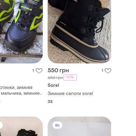
550 грн
1
1
-16%
650 грн
Sorel
отинки, зимняя
 мальчика, зимние
Зимние сапоги sorel
1
35