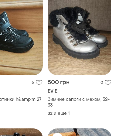
500 грн
6
0
EVIE
отинки h&amp;m 27
Зимние сапоги с мехом, 32-
33
и еще
1
32