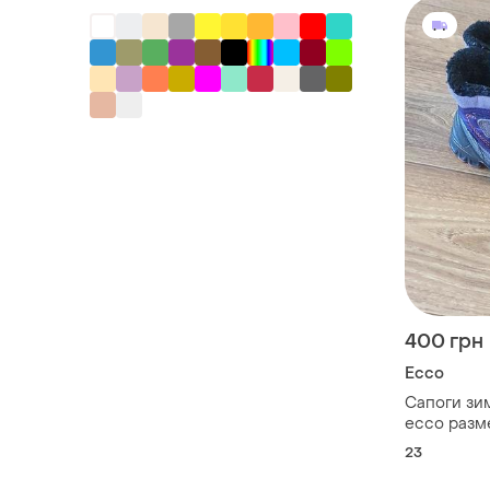
400 грн
Ecco
Сапоги зи
ecco разм
23