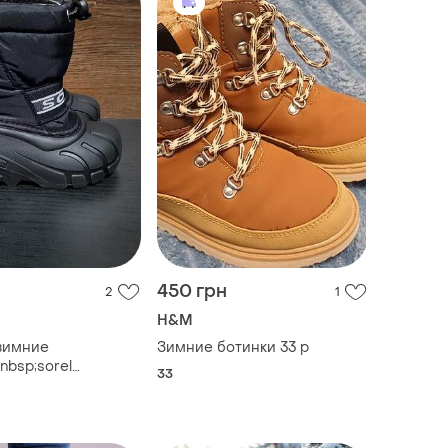
450 грн
2
1
H&M
зимние
Зимние ботинки 33 р
nbsp;sorel
33
 cub