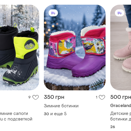
350 грн
500 гр
9
1
Gracelan
Зимние ботинки
имние сапоги
Детские 
и еще
5
30
ilu с подсветкой
ботинки 
грейслен
26