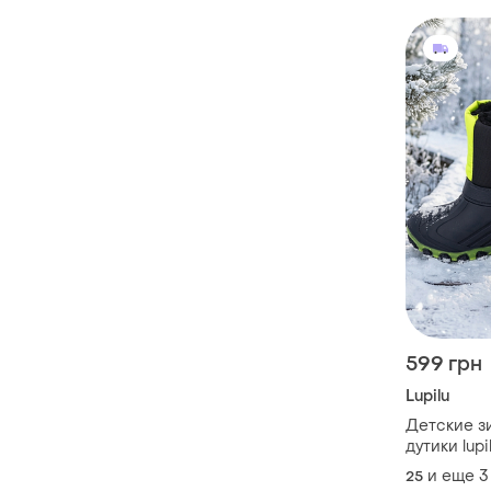
599 грн
Lupilu
Детские з
дутики lup
и еще
3
25