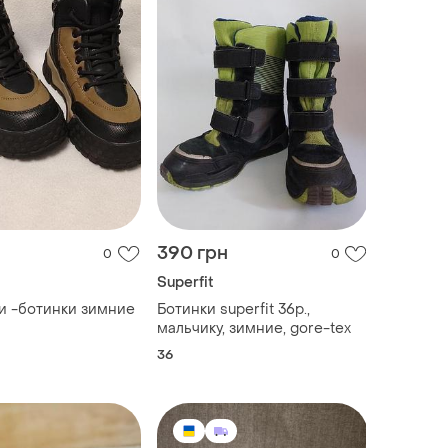
390 грн
0
0
Superfit
и -ботинки зимние
Ботинки superfit 36р.,
мальчику, зимние, gore-tex
36