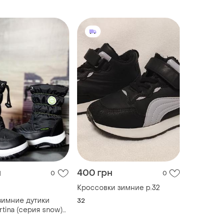
н
400 грн
0
0
Кроссовки зимние р.32
зимние дутики
32
rtina (серия snow)
1744 93051. размер: