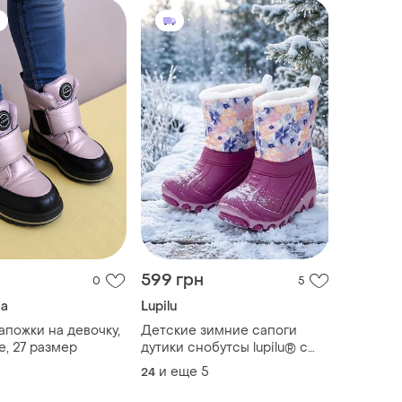
н
599 грн
0
5
ta
Lupilu
пожки на девочку,
Детские зимние сапоги
е, 27 размер
дутики снобутсы lupilu® с
подсветкой
и еще
5
24