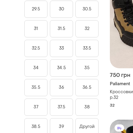
29.5
30
30.5
31
31.5
32
32.5
33
33.5
34
34.5
35
750 грн
Paliament
35.5
36
36.5
Кроссовки
р.32
32
37
37.5
38
38.5
39
Другой