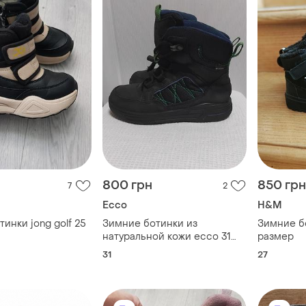
800 грн
850 грн
7
2
Ecco
H&M
инки jong golf 25
Зимние ботинки из
Зимние б
натуральной кожи ecco 31
размер
р/20 см.
31
27