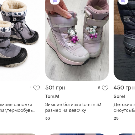
501 грн
450 грн
1
5
Tom.M
Sorel
имние сапожки
Зимние ботинки tom.m 33
Детские 
ar,термообувь
размер на девочку
сноутсы&
2-23р,зимние
children's
33
25