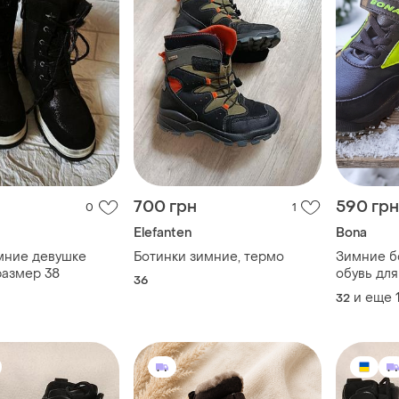
700 грн
590 грн
0
1
Elefanten
Bona
мние девушке
Ботинки зимние, термо
Зимние б
размер 38
обувь для
36
ботинки
и еще
32