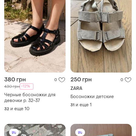
380 грн
250 грн
0
0
-12%
430 грн
ZARA
Черные босоножки для
Босоножки детские
девочки р. 32-37
и еще
1
31
и еще
10
32