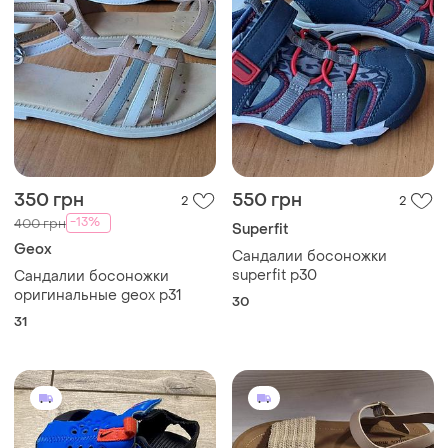
350 грн
550 грн
2
2
-13%
400 грн
Superfit
Geox
Сандалии босоножки
superfit p30
Сандалии босоножки
оригинальные geox p31
30
31