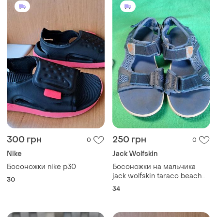
300 грн
250 грн
0
0
Nike
Jack Wolfskin
Босоножки nike p30
Босоножки на мальчика
jack wolfskin taraco beach
30
34 размер
34