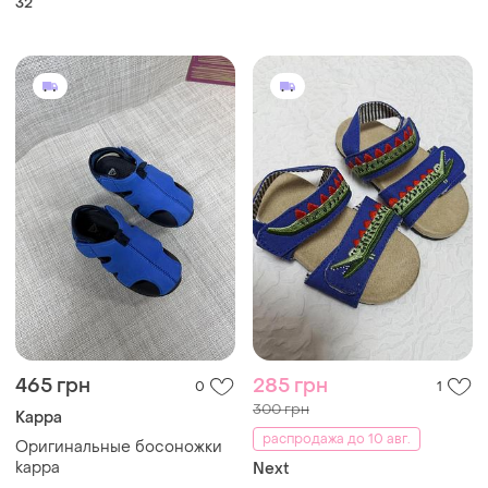
32
сандалии сандалии
туристические для
походов, босоножки
сандалии турционные для
походов
465 грн
285 грн
0
1
300 грн
Kappa
распродажа до 10 авг.
Оригинальные босоножки
kappa
Next