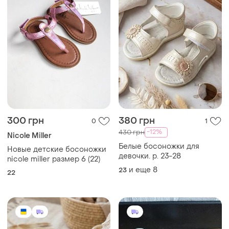
300 грн
380 грн
0
1
-12%
430 грн
Nicole Miller
Белые босоножки для
Новые детские босоножки
девочки. р. 23-28
nicole miller размер 6 (22)
и еще
8
23
22