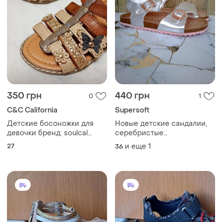
350 грн
440 грн
0
1
C&C California
Supersoft
Детские босоножки для
Новые детские сандалии,
девочки бренд: soulcal
серебристые
&amp; co (california) размер
подростковые босоножки с
27
и еще
1
36
27, длина стельки 17 см
замшевыми стельками,
лето, р. 36-37