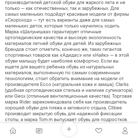
производителей детской обуви для жаркого лета и не
только — как отечественных, так и зарубежных. Для
самых маленьких подойдут красивые модели от фирмы
«Скороход» — тут есть варианты даже для самых
маленьких деток, которые только научились ходить.
Марка «Шалунишка» гарантирует отличные
ортопедические качества и высокую экологичность
материалов летней обуви для детей. Из зарубежных
брендов стоит отметить, конечно же, таких гигантов
спортивных товаров как «Адидас» или «Найк» — в этой
обуви малышу будет наиболее комфортно. Если вы
ищете для вашего ребенка обувь из натуральных
материалов, выполненную по самым современным
технологиям, стоит обратить внимание на модели от
производителя Ecco (натуральная кожа и замша), Clarks
(удобная ортопедическая стелька и наличие супинатора)
или Geox (отличные вентиляционные качества). Торговая
марка Rider зарекомендовала себя как производитель
хорошей обуви для пляжа и активного отдыха, Clibee
производит закрытую обувь для надежной фиксации
стопы, а марка Tom.m выпускает обувь для подростков.
Где купить недорогие