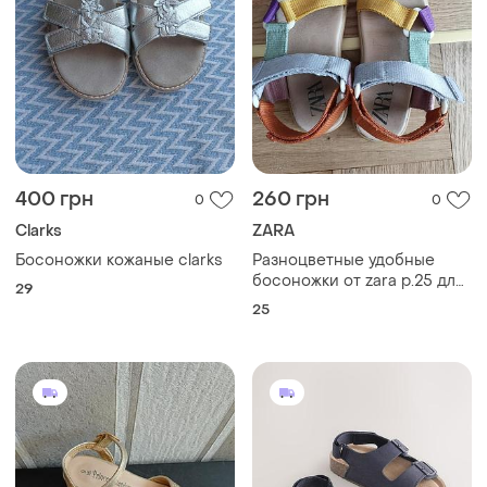
400 грн
260 грн
0
0
Clarks
ZARA
Босоножки кожаные clarks
Разноцветные удобные
босоножки от zara р.25 для
29
девочки
25