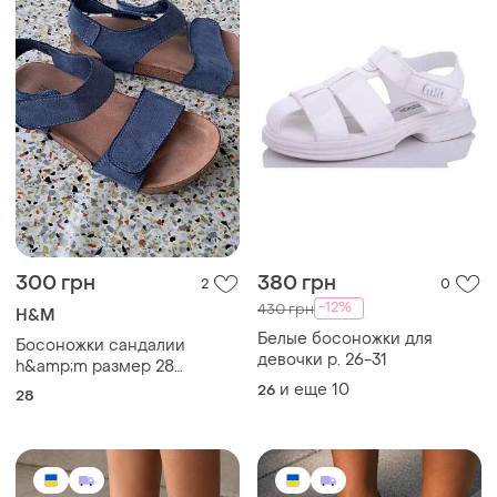
300 грн
380 грн
2
0
-12%
430 грн
H&M
Белые босоножки для
Босоножки сандалии
девочки р. 26-31
h&amp;m размер 28
(стелька 18 см)
и еще
10
26
28