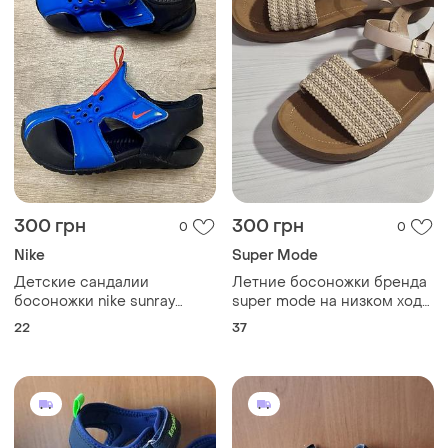
300 грн
300 грн
0
0
Nike
Super Mode
Детские сандалии
Летние босоножки бренда
босоножки nike sunray
super mode на низком ходу
protect 2 оригинал размер
(плассий подошве).
22
37
22 (13.5 см) аквасоки