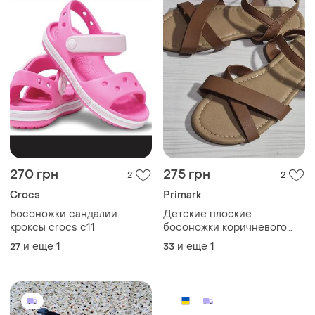
270 грн
275 грн
2
2
Crocs
Primark
Босоножки сандалии
Детские плоские
кроксы crocs c11
босоножки коричневого
цвета от бренда primark.
и еще
1
и еще
1
27
33