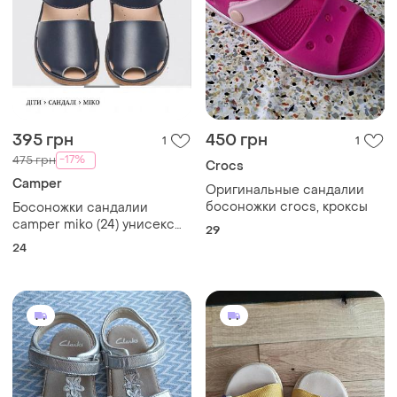
395 грн
450 грн
1
1
-17%
475 грн
Crocs
Camper
Оригинальные сандалии
босоножки crocs, кроксы
Босоножки сандалии
camper miko (24) унисекс
29
из натуральной кожи
24
оригинал темно-синие