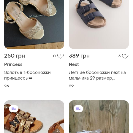
250 грн
389 грн
0
3
Princess
Next
Золотые ✨босоножки
Летние босоножки next на
принцессы👑
мальчика 29 размер,
стелька 18см
26
29