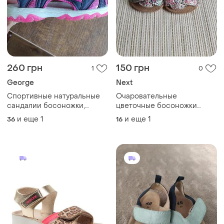
260 грн
150 грн
1
0
George
Next
Спортивные натуральные
Очаровательные
сандалии босоножки,
цветочные босоножки
размер 35,5-36
сандалии next для девочки,
и еще
1
и еще
1
36
16
размер 3-6 мес.