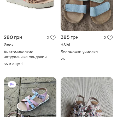
280 грн
385 грн
0
0
Geox
H&M
Анатомические
Босоножки унисекс
натуральные сандалии
23
босоножки geox, размер
и еще
1
36
35,5-36