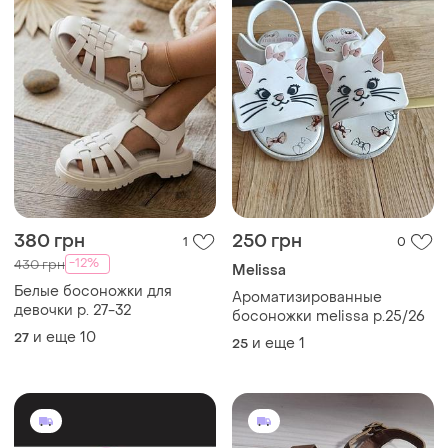
380 грн
250 грн
1
0
-12%
430 грн
Melissa
Белые босоножки для
Ароматизированные
девочки р. 27-32
босоножки melissa р.25/26
и еще
10
27
и еще
1
25