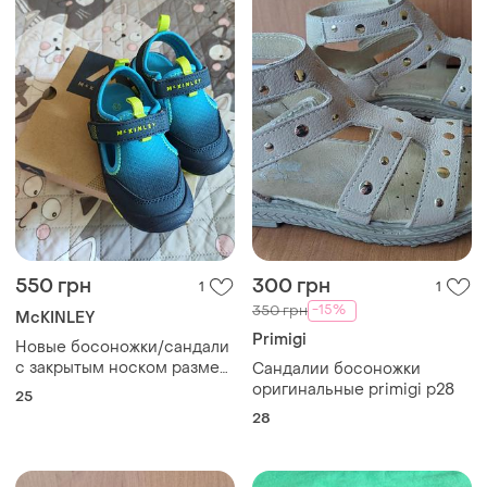
550 грн
300 грн
1
1
-15%
350 грн
McKINLEY
Primigi
Новые босоножки/сандали
с закрытым носком размер
Сандалии босоножки
25 на мальчика
оригинальные primigi p28
25
28