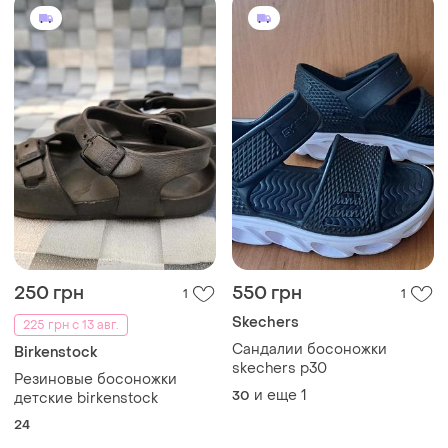
250 грн
550 грн
1
1
Skechers
225 грн с 13 авг.
Сандалии босоножки
Birkenstock
skechers p30
Резиновые босоножки
и еще
1
30
детские birkenstock
24