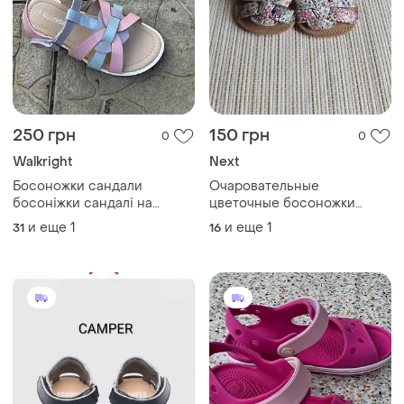
250 грн
150 грн
0
0
Walkright
Next
Босоножки сандали
Очаровательные
босоніжки сандалі на
цветочные босоножки
девочку walkright 31-32p
сандалии next для девочки,
и еще
1
и еще
1
31
16
размер 3-6 мес