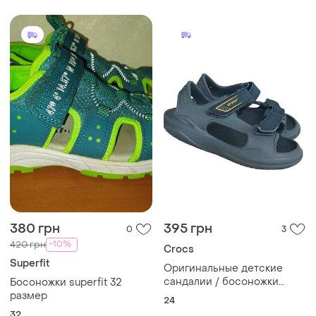
380 грн
395 грн
0
3
-10%
420 грн
Crocs
Superfit
Оригинальные детские
сандалии / босоножки
Босоножки superfit 32
crocs (размер c7)
размер
24
32