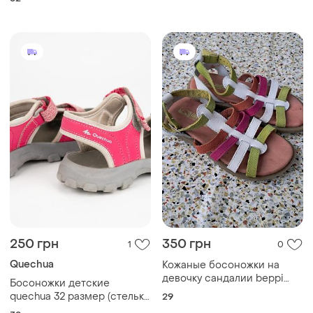
250 грн
350 грн
1
0
Quechua
Кожаные босоножки на
девочку сандалии beppi
Босоножки детские
classic, размер 29 (стелька
quechua 32 размер (стелька
29
19 см)
20 см) спортивные