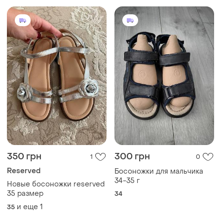
350 грн
300 грн
1
0
Reserved
Босоножки для мальчика
34-35 г
Новые босоножки reserved
35 размер
34
и еще
1
35