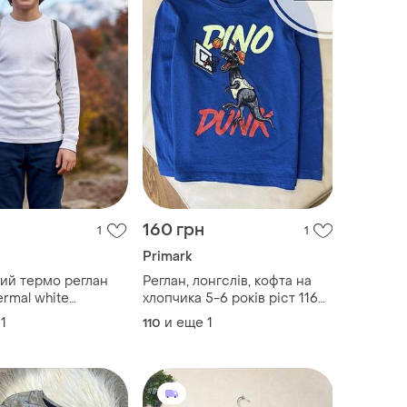
160 грн
1
1
Primark
ий термо реглан
Реглан, лонгслів, кофта на
ermal white
хлопчика 5-6 років ріст 116
изна термокофта
від primark cares стан новий
1
и еще
1
110
без бірки дов 45.5, шир 33,
рукав 40.5