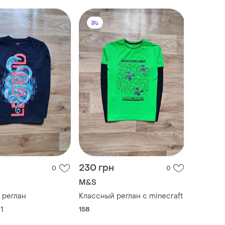
230 грн
0
0
M&S
 реглан
Классный реглан с minecraft
1
158