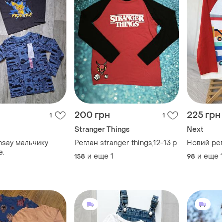
200 грн
225 грн
1
1
Stranger Things
Next
nsay мальчику
Реглан stranger things,12-13 р
Новий рег
е.
и еще
1
и еще
158
98