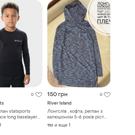
l&amp;p
150 грн
0
0
ts
River Island
лан statsports
Лонгслів , кофта, реглан з
ce long baselayer
капюшоном 5-6 років ріст
ермокофта
116 мʼякий та приємний до
1
и еще
1
110
тіла