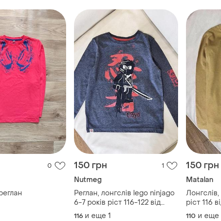
150 грн
150 грн
0
1
Nutmeg
Мatalan
реглан
Реглан, лонгслів lego ninjago
Лонгслів,
6-7 років ріст 116-122 від
ріст 116 
nutmeg на хлопчика дов 47.5 ,
ідеальний
и еще
1
и еще
116
110