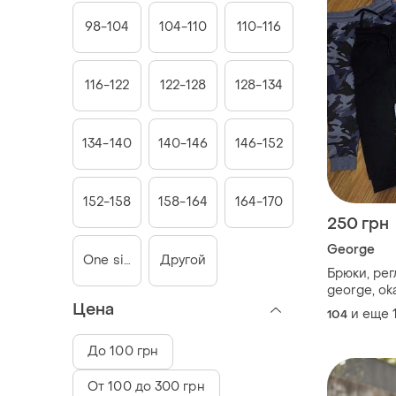
98-104
104-110
110-116
116-122
122-128
128-134
134-140
140-146
146-152
152-158
158-164
164-170
250 грн
George
One size
Другой
Брюки, рег
george, ok
на 4-5 лет
Цена
и еще
104
До 100 грн
От 100 до 300 грн