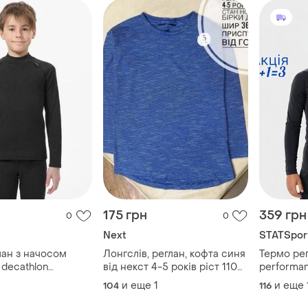
175 грн
359 грн
0
0
Next
STATSpor
лан з начосом
Лонгслів, реглан, кофта синя
Термо рег
decathlon
від некст 4-5 років ріст 110
performan
зна термокофта
стан нова без бірки в мілку
sleeve т
и еще
1
и еще
104
116
смужку