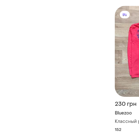
230 грн
Bluezoo
Классный 
152