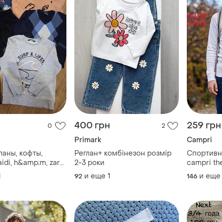
400 грн
259 грн
0
2
Primark
Campri
ланы, кофты,
Реглан+ комбінезон розмір
Спортивн
aidi, h&amp;m, zara
2-3 роки
campri th
термобіл
1
и еще
1
и еще
92
146