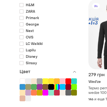
H&M
ZARA
Primark
George
Next
OVS
LC Waikiki
Lupilu
Disney
Sinsay
Цвет
279 грн
Wed'ze
Термо рег
wedze 100 
термобіли
и еще
1
146