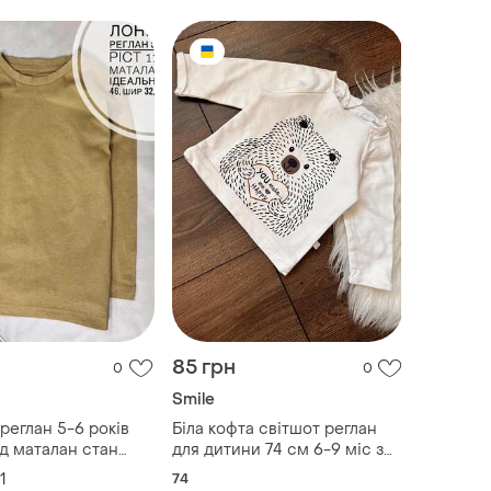
85 грн
0
0
Smile
 реглан 5-6 років
Біла кофта світшот реглан
від маталан стан
для дитини 74 см 6-9 міс з
 дов 46, шир 32,
ведмедиком осінь зима
1
74