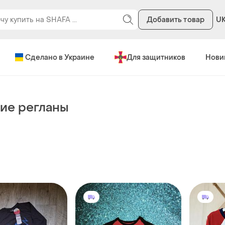
Добавить товар
U
Сделано в Украине
Для защитников
Нови
ие регланы