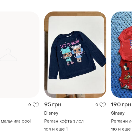
шир 37, рукав 42.5
рукав 36
95 грн
190 грн
0
0
Disney
Sinsay
 мальчика cool
Реглан кофта з лол
Реглани л
и еще
1
и еще
104
110