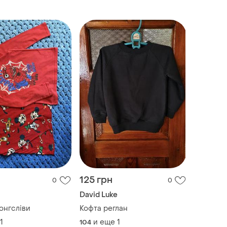
весна
125 грн
0
0
David Luke
онгсліви
Кофта реглан
1
и еще
1
104