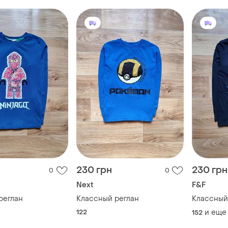
230 грн
230 грн
0
0
Next
F&F
реглан
Классный реглан
Классный
122
и еще
152