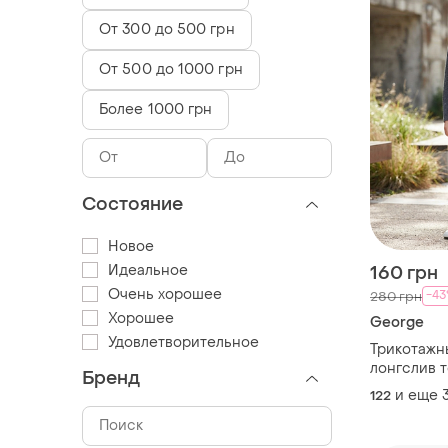
От 300 до 500 грн
От 500 до 1000 грн
Более 1000 грн
Состояние
Новое
Идеальное
160 грн
Очень хорошее
-4
280 грн
Хорошее
George
Удовлетворительное
Трикотажн
лонгслив 
Бренд
мальчика 
и еще
122
для школы
детский п