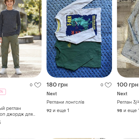
180 грн
100 грн
0
0
3%
Next
Next
Реглани лонгслів
Реглан 3/
ый реглан
и еще
1
и еще
92
98
топ джордж для
george базовый
3
 школьный
одростковый