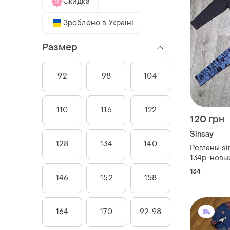
Скидка
Зроблено в Україні
Размер
92
98
104
110
116
122
120 грн
Sinsay
128
134
140
Регланы si
134р. новы
134
146
152
158
164
170
92-98