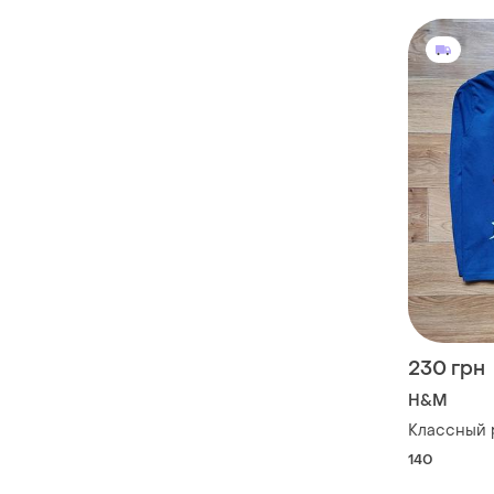
230 грн
H&M
Классный 
140