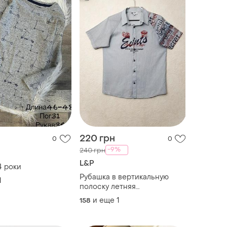
220 грн
0
0
-9%
240 грн
L&P
4 роки
Рубашка в вертикальную
1
полоску летняя
подростковая на мальчика
и еще
1
158
12-14-16рок junior светло-
серая-черная короткий
рукав-реглан прямая бренд