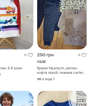
250 грн
0
0
H&M
лан 3-4 роки
Брюки h&amp;m, реглан,
кофта okaidi, пижама carters
1
на 3-4 года
и еще
1
98