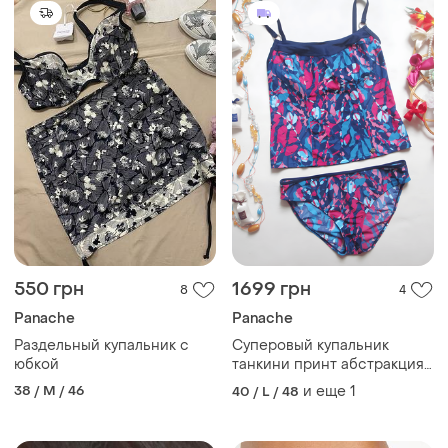
550 грн
1699 грн
8
4
Panache
Panache
Раздельный купальник с
Суперовый купальник
юбкой
танкини принт абстракция
panache 12-24 🌴🌺🌴
38 / M / 46
и еще
1
40 / L / 48