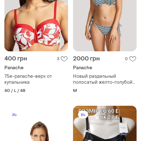
400 грн
2000 грн
3
0
Panache
Panache
75e-panache-верх от
Новый раздельный
купальника
полосатый желто-голубой
купальник - верх 34f низ
40 / L / 48
M
12(м)