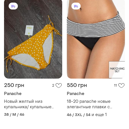
250 грн
550 грн
2
11
Panache
Panache
Новый желтый низ
18-20 panache новые
купальника/ купальные
элегантные плавки с
плавки в горох р.12/38 cleo
утяжкой, низ от купальника
38 / M / 46
и еще
1
46 / 3XL / 54
swim panachr, завязки по
бокам