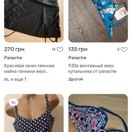
270 грн
135 грн
14
5
Panache
Panache
Красивая качественная
Р.32e винтажный верх
майка танкини верх
купальника от panache
купальника размер 90е
и еще
1
Другой
XL