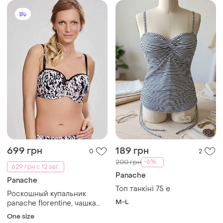
699 грн
189 грн
0
2
-6%
200 грн
629 грн с 12 авг.
Panache
Panache
Топ танкіні 75 е
Роскошный купальник
M-L
panache florentine, чашка
85d (38d)
One size