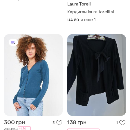
Laura Torelli
Кардиган laura torelli xl
и еще
1
UA 50
300 грн
138 грн
3
1
-4%
312 грн