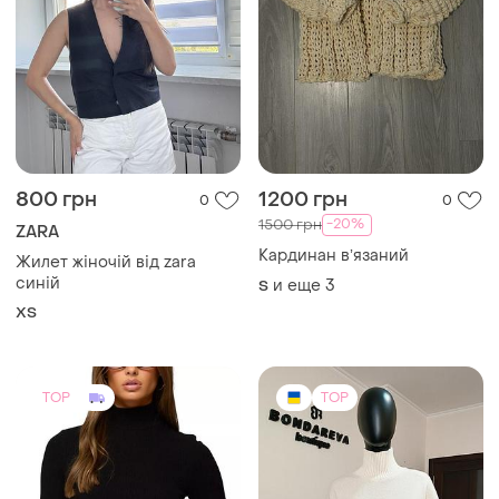
800 грн
1200 грн
0
0
-20%
1500 грн
ZARA
Кардинан вʼязаний
Жилет жіночій від zara
синій
и еще
3
S
ХS
TOP
TOP