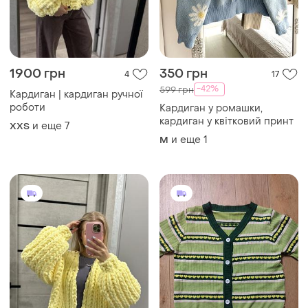
1900 грн
350 грн
4
17
-42%
599 грн
Кардиган | кардиган ручної
роботи
Кардиган у ромашки,
кардиган у квітковий принт
и еще
7
XХS
и еще
1
M