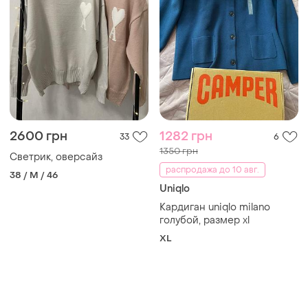
2600 грн
1282 грн
33
6
1350 грн
Светрик, оверсайз
распродажа до 10 авг.
38 / M / 46
Uniqlo
Кардиган uniqlo milano
голубой, размер xl
XL