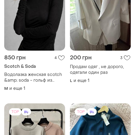
850 грн
200 грн
4
3
Scotch & Soda
Продам одяг , не дорого,
одягали один раз
Водолазка женская scotch
&amp; soda - гольф из
и еще
1
L
тонкого трикотажного
и еще
1
M
лиоцелла l
TOP
TOP