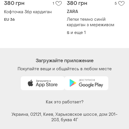
380 грн
380 грн
1
5
ZARA
Кофточка 36р кардиган
Легки темно синій
EU 36
кардиган з мереживом
и еще
1
S
Загружайте приложение
Покупайте вещи и общайтесь в любом месте
Как это работает?
Украина, 02121, Киев, Харьковское шоссе, дом 201-
203, буква 4Г