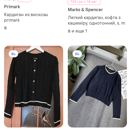
124 грн с 14 авг.
Primark
Marks & Spencer
Кардиган из вискозы
Легкий кардиган, кофта з
primark
кашеміру, однотонний, s, m
S
и еще
1
S