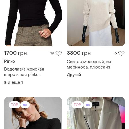
1700 грн
3300 грн
19
6
Pinko
Свитер молочный, из
мериноса, плюссайз
Водолазка женская
шерстяная pinko
Другой
бесшовная черная свитер
и еще
1
S
гольф шерстяной черный
трикотаж рубчик шерсть s
m
TOP
TOP