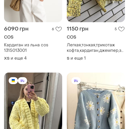
6090 грн
1150 грн
6
5
COS
COS
Кардиган из льна cos
Легкая,тонкая,трикотаж
1315013001
кофта,кардиган,джемпер,заст
по спинке,хлопок cos
и еще
4
и еще
1
ХS
S