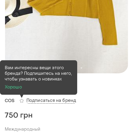
Вам интересны вещи этого
бренда? Подпишитесь на него,
В наличии
1 шт
чтобы узнавать о новинках
Кардиган cos
Хорошо
Подписаться на бренд
COS
750 грн
Международный