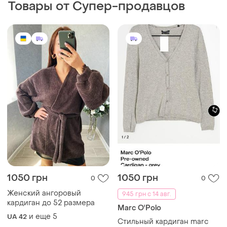
Товары от Супер-продавцов
1050 грн
1050 грн
0
0
Женский ангоровый
945 грн с 14 авг.
кардиган до 52 размера
Marc O'Polo
и еще
5
UA 42
Стильный кардиган marc