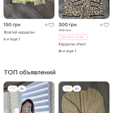
150 грн
300 грн
0
6
365 грн
Жовтий кардиган
270 грн с 14 авг.
и еще
1
S
Кардиган shein
и еще
1
M
ТОП объявлений
TOP
TOP