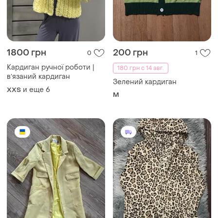
1800 грн
200 грн
0
1
Кардиган ручної роботи |
180 грн с 14 авг.
вʼязаний кардиган
Зелений кардиган
и еще
6
XХS
M