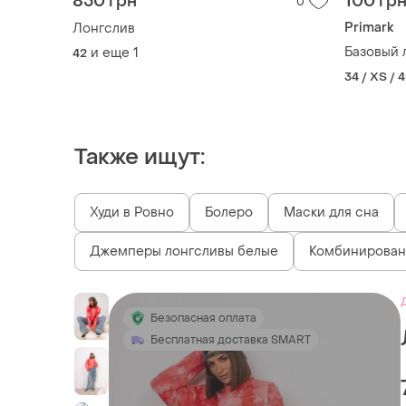
850 грн
100 гр
0
Primark
Лонгслив
Базовый 
и еще
1
42
34 / XS / 
Также ищут:
Худи в Ровно
Болеро
Маски для сна
Джемперы лонгсливы белые
Комбинирован
Безопасная оплата
Бесплатная доставка SMART