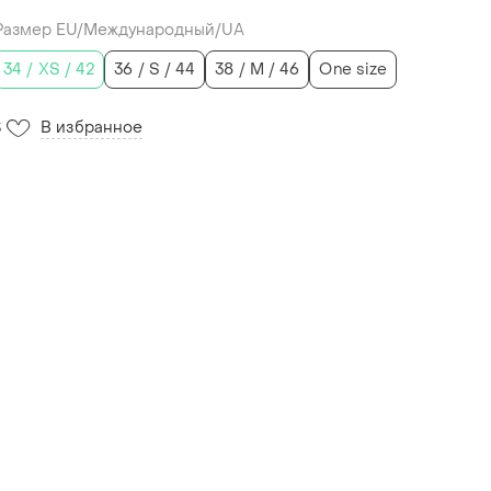
Размер EU/Международный/UA
34 / XS / 42
36 / S / 44
38 / M / 46
One size
В избранное
3