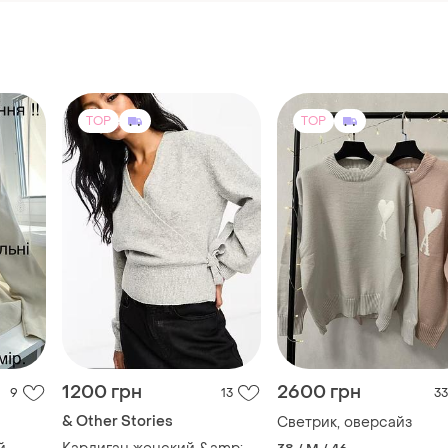
TOP
TOP
1200 грн
2600 грн
9
13
33
& Other Stories
Светрик, оверсайз