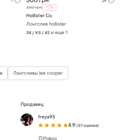
300 грн
1
24
-10%
330 грн
Hollister Co.
Лонгслив hollister
и еще
1
34 / XS / 42
в
Лонгсливы lee cooper
Продавец
freya93
4.9
(57 оценок)
Ровно