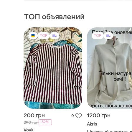
ТОП объявлений
TOP
TOP
200 грн
1200 грн
0
-32%
290 грн
Akris
Vovk