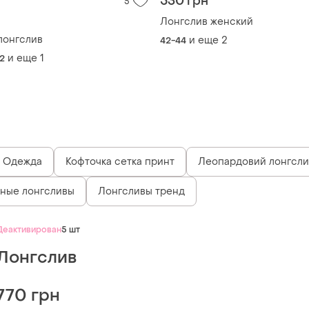
н
530 грн
5
Лонгслив женский
лонгслив
и еще
2
42-44
и еще
1
42
Одежда
Кофточка сетка принт
Леопардовий лонгсли
ные лонгсливы
Лонгсливы тренд
Деактивирован
5 шт
Лонгслив
770 грн