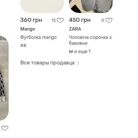
360 грн
450 грн
12
0
Mango
ZARA
Футболка mango
Чоловіча сорочка з
бавовни
ХS
и еще
1
M
Все товары продавца