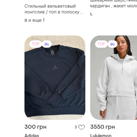
Шикарний шерстяни
кардиган , жакет мо
Стильный вельветовый
кольору,бренда люкс 
лонгслив / топ в полоску от
L
punto
vovk.
и еще
1
S
TOP
TOP
300 грн
3550 грн
3
Adidas
Lululemon