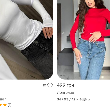
499 грн
10
в
Лонгслив
ще
1
и еще
3
34 / XS / 42
(1)