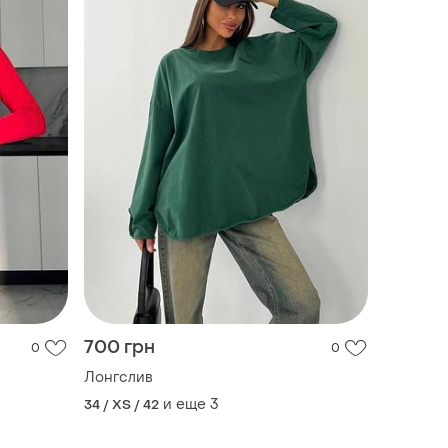
700 грн
0
0
Лонгслив
и еще
3
34 / XS / 42