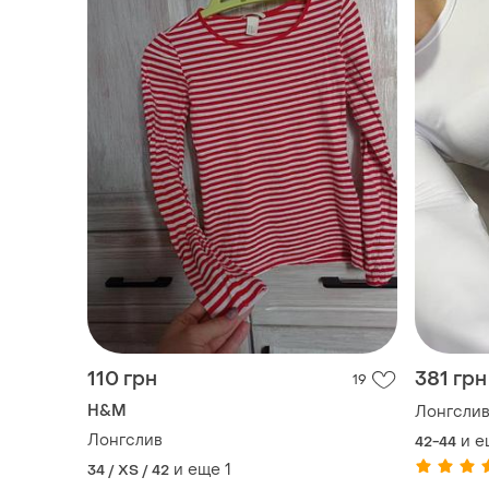
110 грн
381 грн
19
H&M
Лонгсли
Лонгслив
и е
42-44
и еще
1
34 / XS / 42