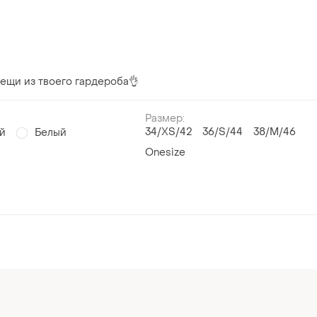
ещи из твоего гардероба👌
Размер:
34/XS/42
36/S/44
38/M/46
й
Белый
Onesize