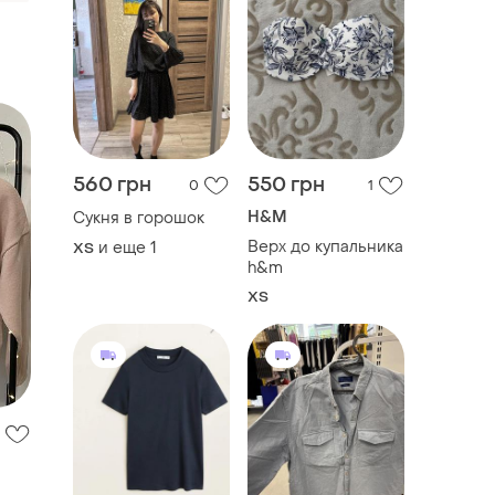
560 грн
550 грн
0
1
H&M
Сукня в горошок
Верх до купальника
и еще
1
ХS
h&m
ХS