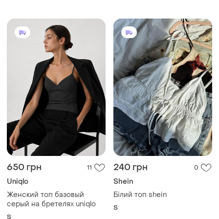
Женский топ базовый
Білий топ shein
серый на бретелях uniqlo
S
S
200 грн
220 грн
1
7
Hollister Co.
ZARA