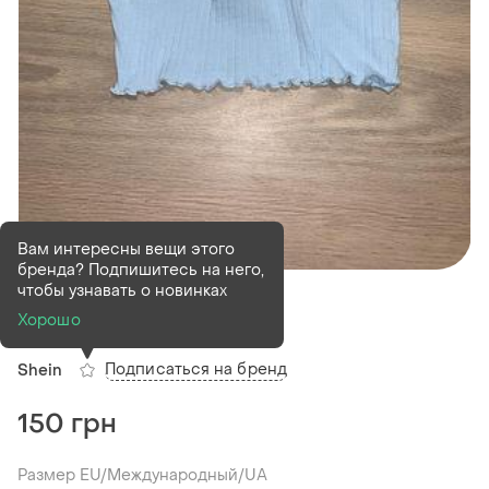
Вам интересны вещи этого
бренда? Подпишитесь на него,
В наличии
1 шт
чтобы узнавать о новинках
Топ shein
Хорошо
Подписаться на бренд
Shein
150 грн
Размер EU/Международный/UA