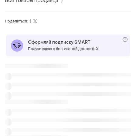
Все товары продавца
Поделиться:
Оформляй подписку SMART
Получи заказ с бесплатной доставкой
Также ищут:
Майки
Поло
Аквашузы
Одежда для тенниса женская
Топы сетка корсеты
Jigsaw топы
Топы сексуальные красные
Топы горох Zara