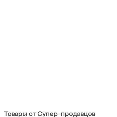
Товары от Супер-продавцов
125 грн
269 грн
1
6
PrettyLittleThing
Terranova