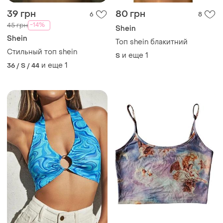
70 грн
142 грн
2
8
150 грн
-13%
80 грн
Shein
распродажа до 09 авг.
Топ кроп топ женский shein
Топ shein y2k
и еще
1
36
и еще
1
36 / S / 44