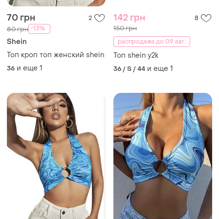
95 грн
95 грн
0
9
100 грн
100 грн
распродажа до 09 авг.
распродажа до 09 авг.
Shein
Топ shein літній яскравий
Топ shein з кільцем
и еще
1
36 / S / 44
блакитний
и еще
1
36 / S / 44