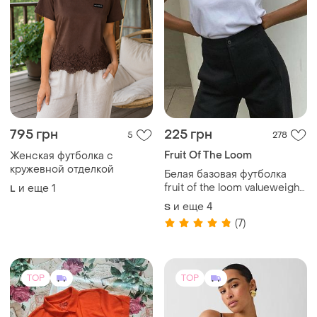
TOP
TOP
200 грн
580 грн
23
3
-20%
720 грн
Gildan
Gina Tricot
Поло женское в оранжевом
цвете, размер 46
Топ gina tricot
38 / M / 46
S