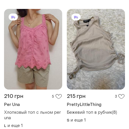
Хлопковый топ с льном per
Бежевий топ в рубчик(8)
una
и еще
1
S
и еще
1
L
650 грн
240 грн
11
0
Uniqlo
Shein