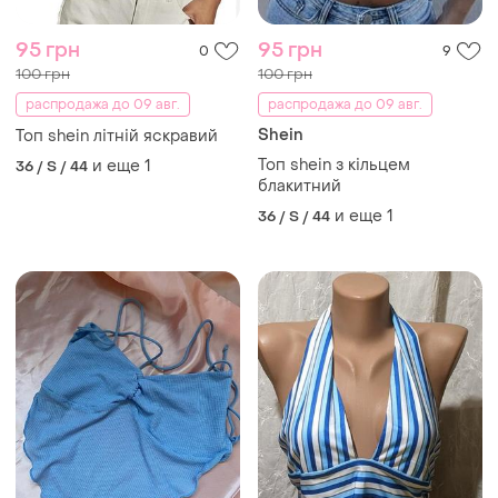
163 грн
96 грн
6
3
Shein
Shein
Топ в рубчик. р. m. shein.
Топ полосатий shein s m
и еще
1
и еще
1
36 / S / 44
36 / S / 44
ТОП объявлений
TOP
TOP