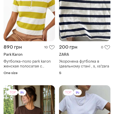
795 грн
225 грн
5
278
Fruit Of The Loom
Женская футболка с
кружевной отделкой
Белая базовая футболка
fruit of the loom valueweight
и еще
1
L
унисекс оверсайз
и еще
4
S
(7)