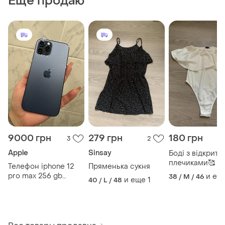
Еще продаю
9000 грн
279 грн
180 грн
3
2
Apple
Sinsay
Боді з відкрит
плечиками🥰
Телефон iphone 12
Пряменька сукня
pro max 256 gb
и ещ
38 / M / 46
и еще
1
40 / L / 48
pacific blue