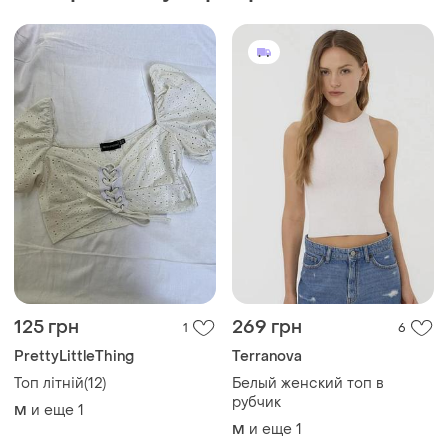
Топ літній(12)
Белый женский топ в
рубчик
и еще
1
M
и еще
1
M
210 грн
215 грн
5
3
Per Una
PrettyLittleThing