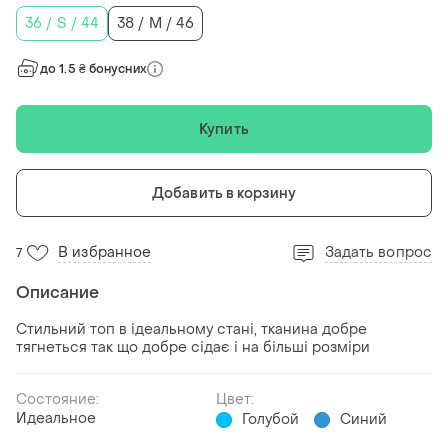
36 / S / 44
38 / M / 46
до 1.5 ₴ бонусних
Купить
Добавить в корзину
В избранное
Задать вопрос
7
Описание
Стильний топ в ідеальному стані, тканина добре
тягнеться так що добре сідає і на більші розміри
Состояние:
Цвет:
Идеальное
Голубой
Синий