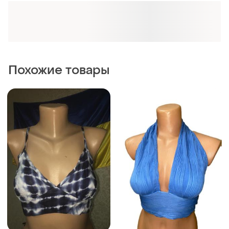
39 грн
80 грн
6
8
-14%
45 грн
Shein
Shein
Топ shein блакитний
Стильный топ shein
и еще
1
S
и еще
1
36 / S / 44