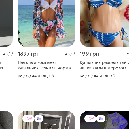
1397 грн
199 грн
4
4
2
й
Пляжный комплект
Купальник раздельный 
из
купальник +туника, норма и
чашечками в морском
батал
стиле в полоску
и еще
5
и еще
2
36 / S / 44
36 / S / 44
TOP
TOP