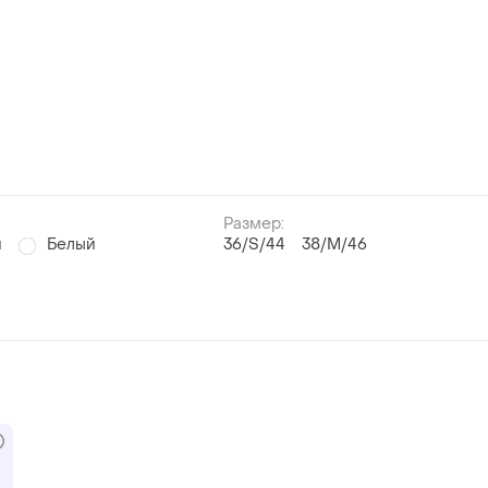
Размер:
й
Белый
36/S/44
38/M/46