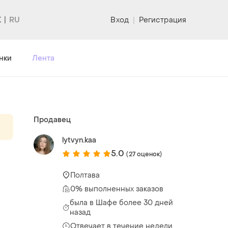
K
Вход
|
Регистрация
нки
Лента
Продавец
lytvyn.kaa
5.0
(27 оценок)
Полтава
0% выполненных заказов
была
в Шафе более 30 дней
назад
Отвечает в течение недели