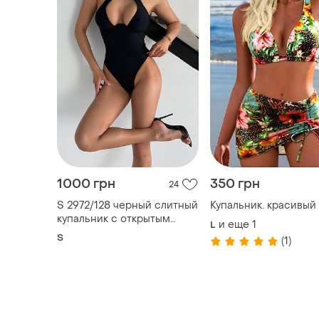
1000 грн
350 грн
24
S 2972/128 черный слитный
Купальник. красивый 
купальник с открытым
и еще
1
L
декольте
S
(1)