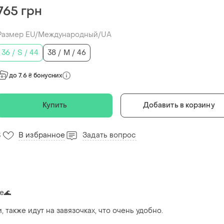
765 грн
Размер EU/Международный/UA
36 / S / 44
38 / M / 46
до 7.6 ₴ бонусних
Купить
Добавить в корзину
В избранное
Задать вопрос
3
е🌊
также идут на завязочках, что очень удобно.