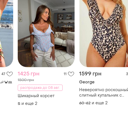
1425 грн
1599 грн
47
11
3
1500 грн
George
🦐🦀🪼
распродажа до 08 авг.
Невероятно роскошны
слитный купальник с
Шикарный корсет
леопардовым принтом 
и еще
2
60-62
и еще
2
S
рюшами. супер-балал