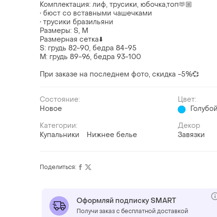
Комплектация: лиф, трусики, юбочка,топ🫶🏼
• бюст со вставными чашечками
• трусики бразильяни
Размеры: S, M
Размерная сетка⬇️
S: грудь 82-90, бедра 84-95
М: грудь 89-96, бедра 93-100
При заказе на последнем фото, скидка -5%💞
Состояние:
Цвет:
Новое
Голубо
Категории:
Декор
Купальники
Нижнее белье
Завязки
Поделиться:
Оформляй подписку SMART
Получи заказ с бесплатной доставкой