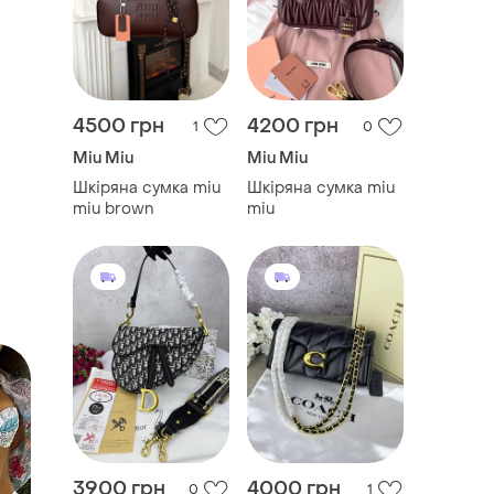
4500 грн
4200 грн
1
0
Miu Miu
Miu Miu
Шкіряна сумка miu
Шкіряна сумка miu
miu brown
miu
3900 грн
4000 грн
0
1