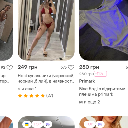
249 грн
250 грн
92
573
6
-11%
280 грн
 up
Нові купальники (червоний,
тер
чорний ,білий). в наявності
Primark
ийся
декілька
и еще
1
Біле боді з відкритими
S
плечима primark
(27)
и еще
2
M
TOP
TOP