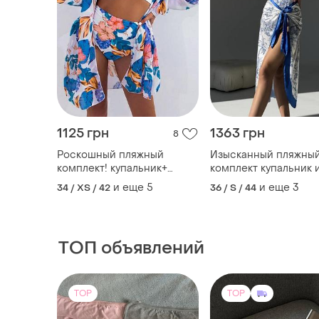
1125 грн
1363 грн
8
Роскошный пляжный
Изысканный пляжны
комплект! купальник+
комплект купальник 
туника!
парео
и еще
5
и еще
3
34 / XS / 42
36 / S / 44
ТОП объявлений
TOP
TOP