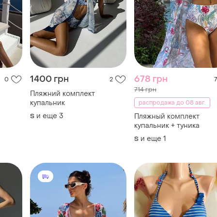
1400 грн
678 грн
0
2
7
714 грн
Пляжний комплект
купальник
распродажа до 08 авг.
и еще
3
S
Пляжный комплект
купальник + туника
и еще
1
S