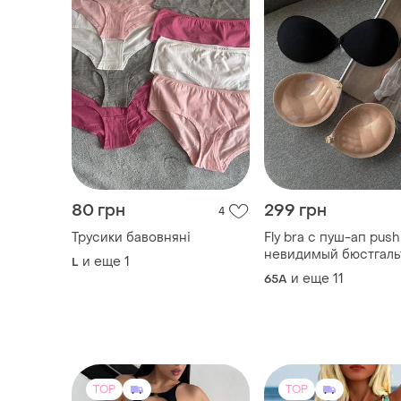
80 грн
299 грн
4
Трусики бавовняні
Fly bra с пуш-ап push
невидимый бюстгаль
и еще
1
L
силиконовый клеящ
и еще
11
65A
флай бра бюст лиф
многоразовый
TOP
TOP