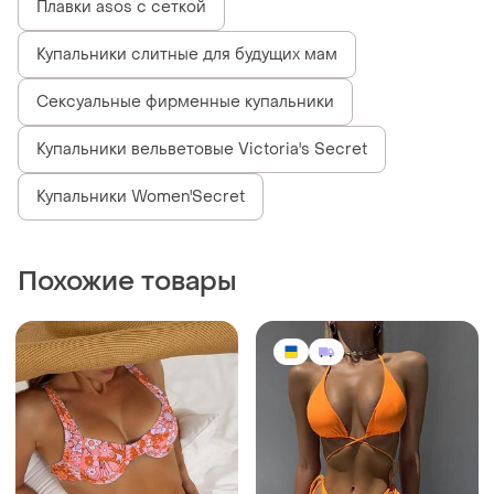
104 грн
800 грн
5
0
110 грн
Купальник бикини на
завязках
распродажа до 08 авг.
и еще
1
Купальник в принт,
S
купальник бикини
и еще
1
S