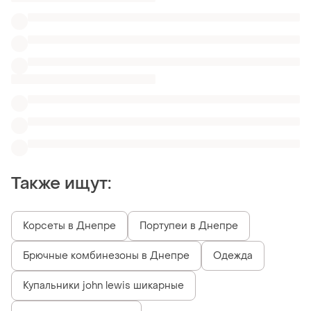
Купальники john lewis шикарные
Плавки asos с сеткой
Купальники слитные для будущих мам
Сексуальные фирменные купальники
Купальники вельветовые Victoria's Secret
Купальники Women'Secret
Похожие товары