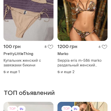
TOP
TOP
860 грн
573 грн
1
142
Your Fashion Trend
Женский купальник
Купальник раздельный
One size
бразилиана топ новый
"жатка" тренд жатый
и еще
1
S