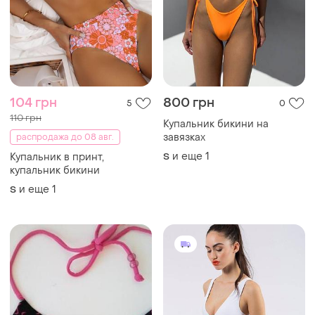
125 грн
501 грн
2
10
New Look
Jaded London
Купальный лиф бикини верх
Белый купальник с
от купальника принт
этническим геометричным
фламинго
принтом топ лиф плавки
и еще
1
и еще
1
S
S
aztec