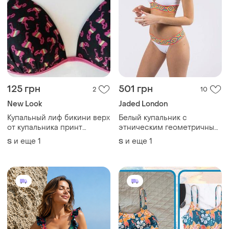
450 грн
480 грн
1
3
Janina
Shein
Купальник бикини в принт
Комплект бикини с
от janina
цветочным принтом,
бюстгальтер без косточек и
и еще
1
и еще
1
S
S
плавки бикини с высокой
талией, раздельный
купальник размер s