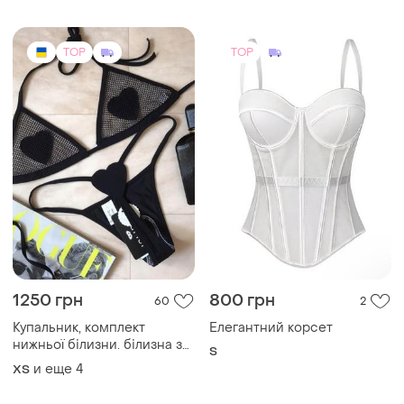
нижньої білизни. білизна з
S
сіткою , білизна зі с
и еще
4
ХS
рингами , купальник
стригти, купальник
трикутник