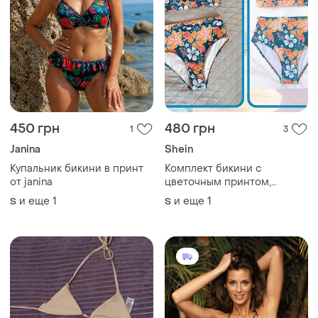
100 грн
1200 грн
8
6
PrettyLittleThing
Marko
Купальник женский с
Seppia eris m-586 marko
завязками бикини
раздельный женский
купальник на завязках
и еще
1
и еще
2
S
S
бикини принт плавки слип
ТОП объявлений