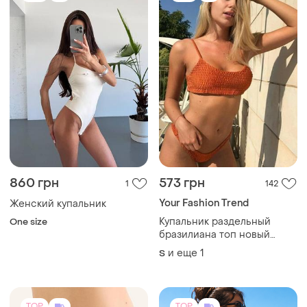
эффект качественный
TOP
TOP
340 грн
595 грн
50
11
-11%
380 грн
Calzedonia
Бесшовные лазерные
Женский купальник
шортики женские |
calzedonia, l
невидимые трусики-шорты
и еще
3
M
L