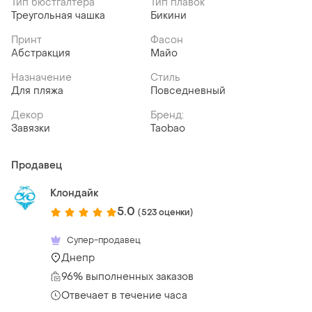
Тип бюстгалтера
Тип плавок
Треугольная чашка
Бикини
Принт
Фасон
Абстракция
Майо
Назначение
Стиль
Для пляжа
Повседневный
Декор
Бренд:
Завязки
Taobao
Продавец
Клондайк
5.0
(523 оценки)
Супер-продавец
Днепр
96% выполненных заказов
Отвечает в течение часа