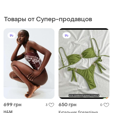
699 грн
650 грн
3
0
H&M
Купальник бразиліана
кольору матча
Новый купальник h&m
оригинал
M
S