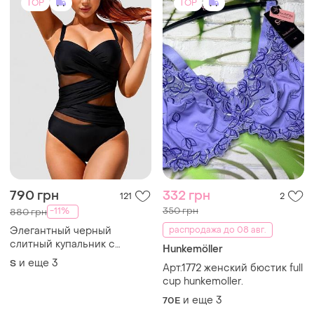
Арт.1772 женский бюстик full
cup hunkemoller.
и еще
3
70E
TOP
TOP
1250 грн
800 грн
60
2
Купальник, комплект
Елегантний корсет