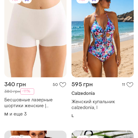
с высокой посадкой |
комфортное белье
TOP
TOP
790 грн
332 грн
121
2
350 грн
-11%
880 грн
Элегантный черный
распродажа до 08 авг.
слитный купальник с
Hunkemöller
сетчатыми вставками
и еще
3
S