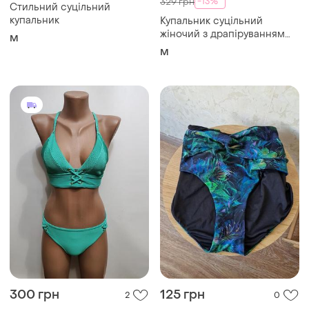
300 грн
125 грн
2
0
Мatalan
Ellos
Matalan раздельный
Низ от купальника, на
купальник в рубчик
большие бедра
и еще
1
и еще
1
L
60
Загружайте приложение
Покупайте вещи и общайтесь в любом месте
Как это работает?
Украина, 02121, Киев, Харьковское шоссе, дом 201-