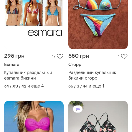
295 грн
550 грн
17
1
Esmara
Cropp
Купальник раздельный
Раздельный купальник
esmara бикини
бикини cropp
и еще
4
и еще
1
34 / XS / 42
36 / S / 44