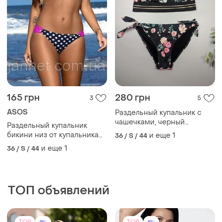
165 грн
280 грн
3
5
ASOS
Раздельный купальник с
чашечками, черный
Раздельный купальник
купальник бикини
бикини низ от купальника
и еще
1
36 / S / 44
горошек
и еще
1
36 / S / 44
ТОП объявлений
TOP
TOP