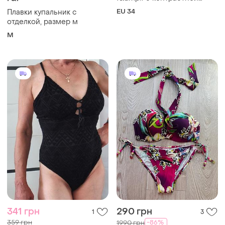
341 грн
290 грн
1
3
359 грн
-86%
1990 грн
DEBENHAMS
распродажа до 08 авг.
Accessorize
Шикарний роздільний
купальник з чашечками
Купальник из кружева,
размер с -м
и еще
2
ХS