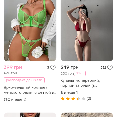
399 грн
249 грн
5
232
420 грн
-1%
250 грн
распродажа до 08 авг.
Купальник червоний,
чорний та білий (в
Ярко-зеленый комплект
наявності багато)
женского белья с сеткой и
и еще
1
S
молнией, эротический
(2)
и еще
2
75C
бюстгальтер и стринги,
прозрачный кружевной
набор, сексуальное нижнее
белье
TOP
TOP