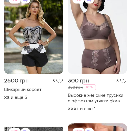
2600 грн
300 грн
5
8
-15%
350 грн
Шикарний корсет
Высокие женские трусики
и еще
3
ХS
с эффектом утяжки glora
латвия
и еще
1
XXXL
TOP
TOP