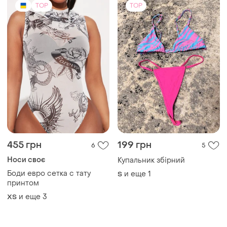
455 грн
199 грн
6
5
Носи своє
Купальник збірний
Боди евро сетка с тату
и еще
1
S
принтом
и еще
3
ХS