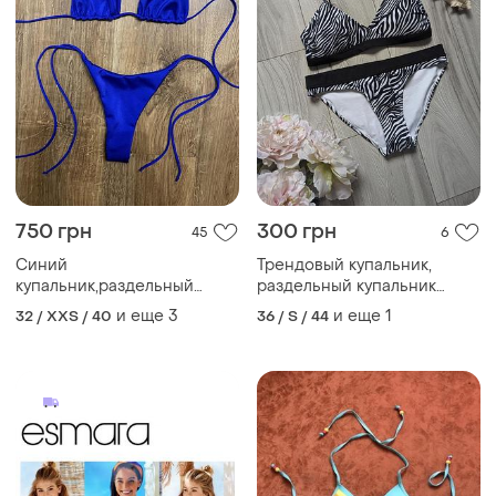
750 грн
300 грн
45
6
Синий
Трендовый купальник,
купальник,раздельный
раздельный купальник
синий купальник,купальник
бикини тренд
и еще
3
и еще
1
32 / XXS / 40
36 / S / 44
бикини,синие бикини