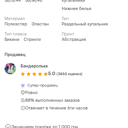
36/S/44
38/M/46
Купальники
Нижнее белье
Материал
Тип
Полиэстер
Эластан
Раздельный купальник
Тип плавок
Принт
Бикини
Стринги
Абстракция
Продавец
Бандеролька
5.0
(3450 оценок)
Супер-продавец
Ровно
88% выполненных заказов
Отвечает в течение 6ти часов
Защищаем покупки до 1 000 грн