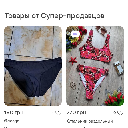
180 грн
270 грн
1
0
George
Купальник раздельный
Низ от купальника
и еще
1
S
и еще
1
M