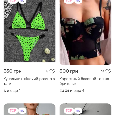
330 грн
300 грн
5
44
Купальник жіночий розмір s
Корсетный базовый топ на
та м
брителях
и еще
1
и еще
4
S
EU 34
TOP
TOP