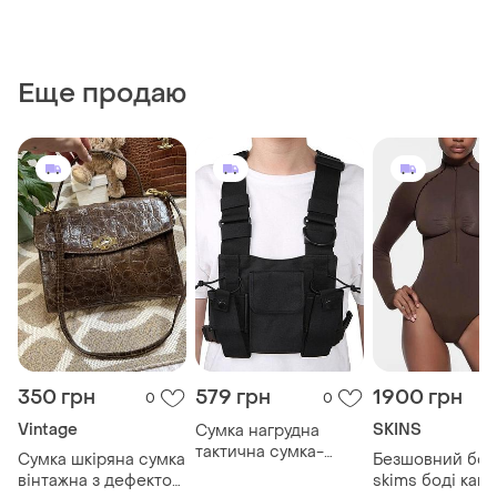
Еще продаю
350 грн
579 грн
1900 грн
0
0
Vintage
SKINS
Сумка нагрудна
тактична сумка-
Сумка шкіряна сумка
Безшовний бод
честрінг з
вінтажна з дефектом
skims боді кака
регульованими