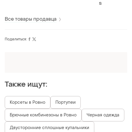
свиочка ретро
S
лямками
Все товары продавца
Поделиться:
Оформляй подписку SMART
Получи заказ с бесплатной доставкой
Также ищут:
Корсеты в Ровно
Портупеи
Брючные комбинезоны в Ровно
Черная одежда
Двусторонние сплошные купальники