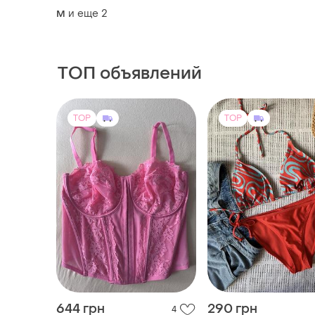
и еще
2
M
ТОП объявлений
TOP
TOP
644 грн
290 грн
4