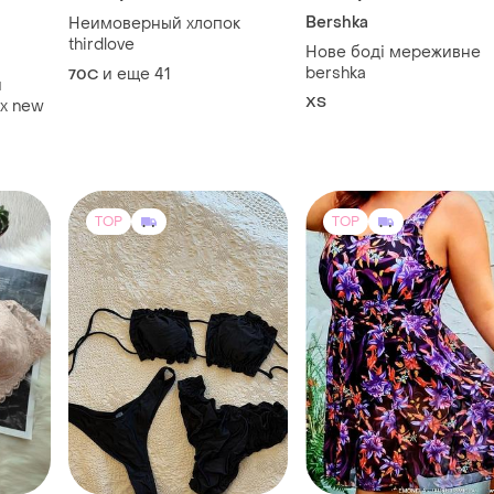
Bershka
Неимоверный хлопок
thirdlove
Нове боді мереживне
bershka
и еще
41
70C
й
ХS
ах new
TOP
TOP