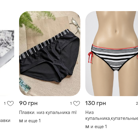
90 грн
130 грн
1
1
2
Плавки. низ купальника ml
Низ
купальника,купательны
лавки
и еще
1
M
трусики
и еще
1
M