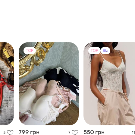
TOP
TOP
799 грн
550 грн
3
7
11