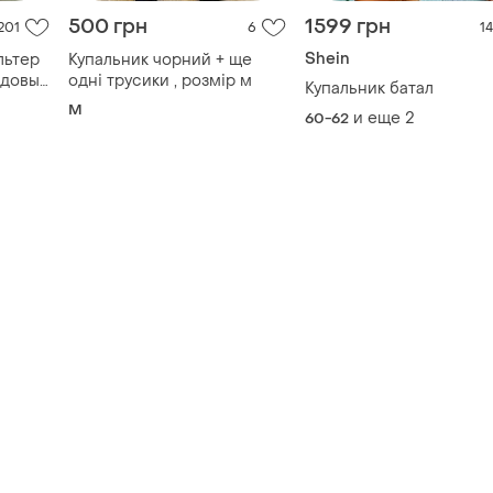
500 грн
1599 грн
201
6
14
Shein
льтер
Купальник чорний + ще
рдовый
одні трусики , розмір м
Купальник батал
M
и еще
2
60-62