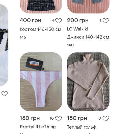
400 грн
200 грн
4
1
LC Waikiki
Костюм 146-150 см
Джинси 140-142 см
146
140
150 грн
150 грн
10
0
PrettyLittleThing
Теплый гольф