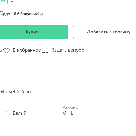
M
L
до 1.5 ₴ бонусних
Купить
Добавить в корзину
В избранное
Задать вопрос
13
34 см + 2-6 см.
Размер:
й
Белый
M
L