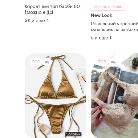
Корсетный топ барби 80
261 грн с 12 авг.
f,можно e (l,xl
New Look
и еще
4
ХS
Роздільний червони
купальник на завʼязк
и еще
1
S
TOP
TOP