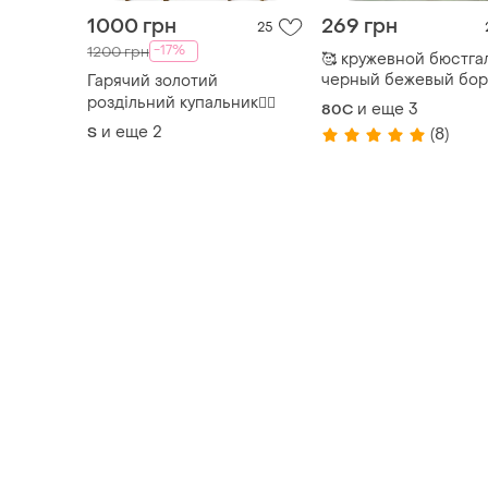
1000 грн
269 грн
25
-17%
1200 грн
🥰 кружевной бюстга
черный бежевый бо
Гарячий золотий
чашка с
роздільний купальник❤️‍🔥
и еще
3
80C
и еще
2
S
(8)