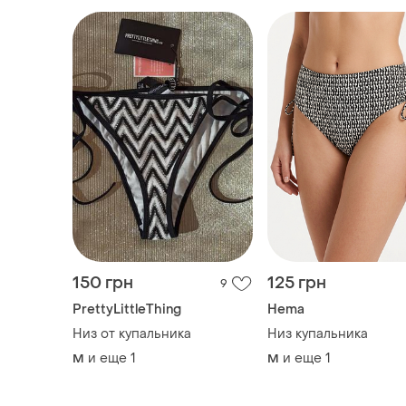
150 грн
125 грн
9
PrettyLittleThing
Hema
Низ от купальника
Низ купальника
и еще
1
и еще
1
M
M