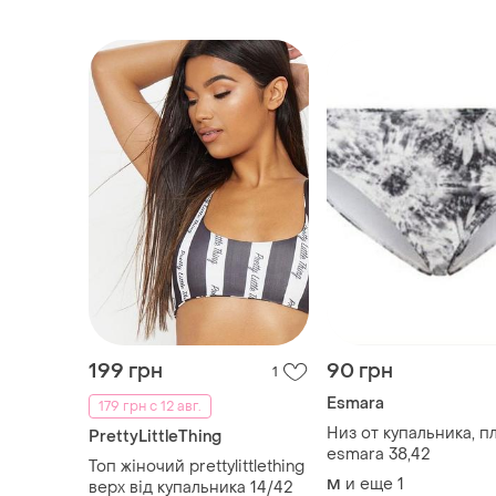
199 грн
90 грн
1
Esmara
179 грн с 12 авг.
Низ от купальника, п
PrettyLittleThing
esmara 38,42
Топ жіночий prettylittlething
и еще
1
M
верх від купальника 14/42