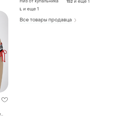
Низ от купальника
и еще
1
152
и еще
1
L
Все товары продавца
е