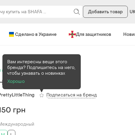
Добавить товар
U
Сделано в Украине
Для защитников
Нови
Вам интересны вещи этого
бренда? Подпишитесь на него,
В наличии
1 шт
чтобы узнавать о новинках
Низ от купальника
Хорошо
Подписаться на бренд
PrettyLittleThing
150 грн
Международный