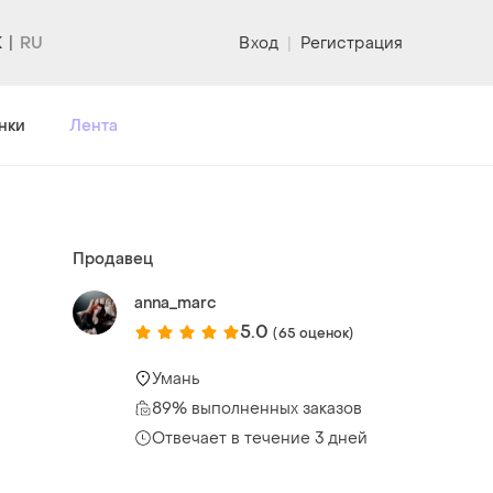
K
Вход
|
Регистрация
нки
Лента
Продавец
anna_marc
5.0
(65 оценок)
Умань
89% выполненных заказов
Отвечает в течение 3 дней