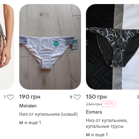
190 грн
150 грн
7
8
3
-40%
250 грн
Мatalan
Esmara
Низ от купальника (новый)
Низ от купальника,
и еще
1
M
купальные трусы
и еще
1
M