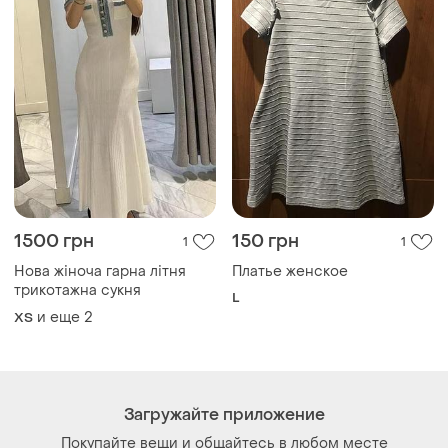
1500 грн
150 грн
1
1
Нова жіноча гарна літня
Платье женское
трикотажна сукня
L
и еще
2
ХS
Загружайте приложение
Покупайте вещи и общайтесь в любом месте
Как это работает?