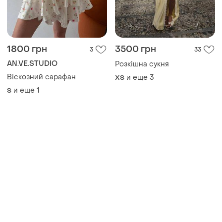
AN.VE.STUDIO
Розкішна сукня
Віскозний сарафан
и еще
3
ХS
и еще
1
S