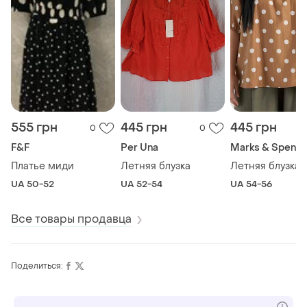
555 грн
445 грн
445 грн
0
0
F&F
Per Una
Marks & Spence
Платье миди
Летняя блузка
Летняя блузка
UA 50-52
UA 52-54
UA 54-56
Все товары продавца
Поделиться: