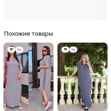
Похожие товары
1280 грн
995 грн
12
1
Длинное платье поло
Женское платье макси, 5
футболка рубчик 48-70 р-р
цветов
и еще
11
и еще
9
UA 48
UA 46