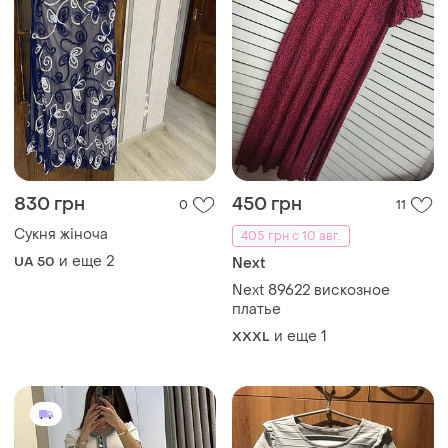
830 грн
450 грн
0
11
Сукня жіноча
405 грн с 10 авг.
и еще
2
UA 50
Next
Next 89622 вискозное
платье
и еще
1
XXXL