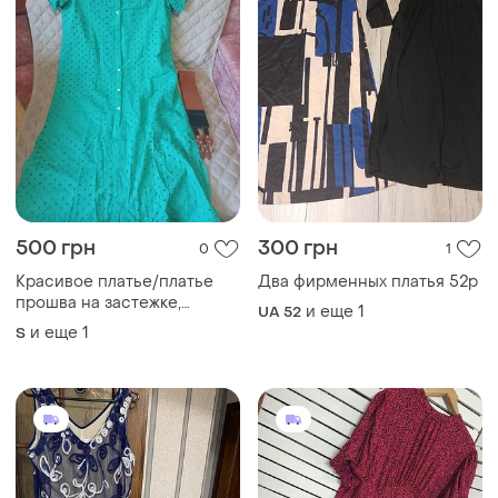
500 грн
300 грн
0
1
Красивое платье/платье
Два фирменных платья 52р
прошва на застежке,
и еще
1
UA 52
размер с- м.
и еще
1
S