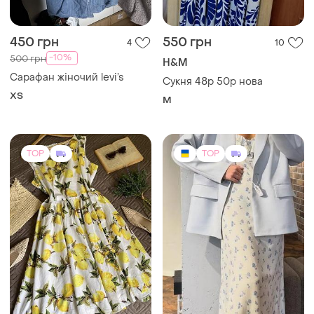
ХS
M
TOP
TOP
899 грн
1200 грн
26
11
-15%
1400 грн
Сукня у лимони бавовняна
A&A Nushina
4XL