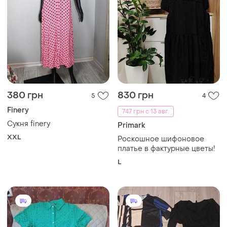
380 грн
830 грн
5
4
Finery
747 грн с 13 авг.
Сукня finery
Primark
XXL
Роскошное шифоновое
платье в фактурные цветы!
L