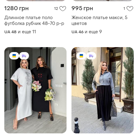
1050 грн
1200 грн
2
10
Платье макси
Оригінальна сукня плаття
стразы.размеры 46-66
батал великий розмір
и еще
10
и еще
6
UA 46
UA 50