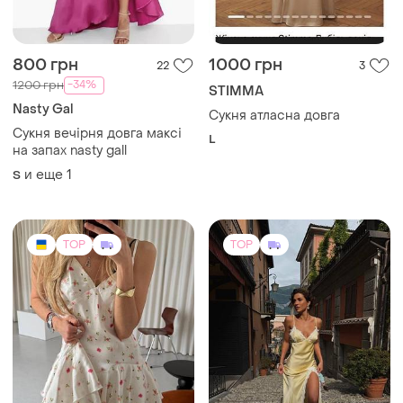
Nasty Gal
Сукня атласна довга
Сукня вечірня довга максі
L
на запах nasty gall
и еще
1
S
TOP
TOP
1800 грн
3500 грн
3
33