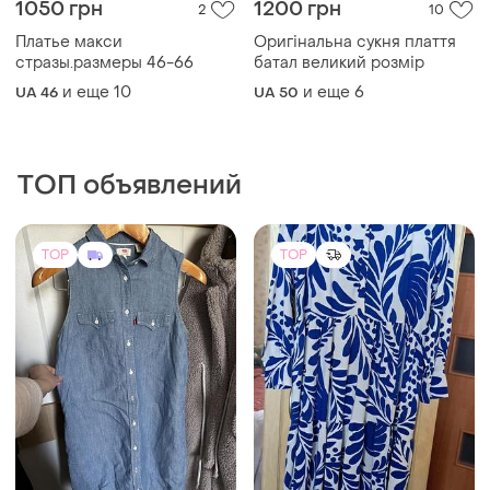
ТОП объявлений
TOP
TOP
450 грн
550 грн
4
10
-10%
500 грн
H&M
Сарафан жіночий levi’s
Сукня 48р 50р нова