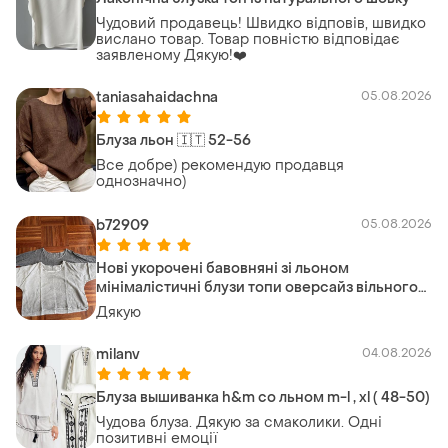
Чудовий продавець! Швидко відповів, швидко
вислано товар. Товар повністю відповідає
заявленому Дякую!❤️
taniasahaidachna
05.08.2026
Блуза льон 🇮🇹 52-56
Все добре) рекомендую продавця
однозначно)
b72909
05.08.2026
Нові укорочені бавовняні зі льоном
мінімалістичні блузи топи оверсайз вільного
(boxy/oversized) крою colette оверсайз італія
Дякую
🇮🇹
milanv
04.08.2026
Блуза вышиванка h&m со льном m-l , xl ( 48-50)
Чудова блуза. Дякую за смаколики. Одні
позитивні емоції