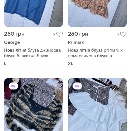
250 грн
250 грн
5
3
George
Primark
Нова літня блуза джинсова
Нова літня блуза primark xl
блуза блакитна блуза
помаранчева блуза в
george l топ прямого крою
квітковий принт блузка з
L
XL
на тонких бретельках
рукавами крильцями