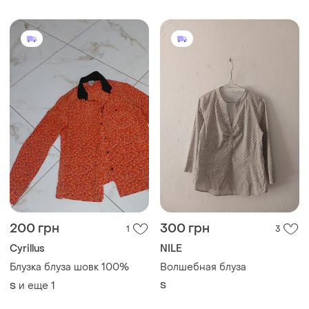
200 грн
300 грн
1
3
Cyrillus
NILE
Блузка блуза шовк 100%
Волшебная блуза
и еще
1
S
S