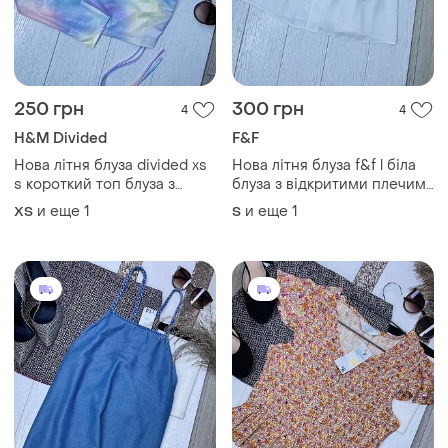
250 грн
300 грн
4
4
H&M Divided
F&F
Нова літня блуза divided xs
Нова літня блуза f&f l біла
s короткий топ блуза з
блуза з відкритими плечима
відкритим плечем
блуза з ґудзиками блузка
и еще
1
и еще
1
ХS
S
блискучий топ
вільного крою