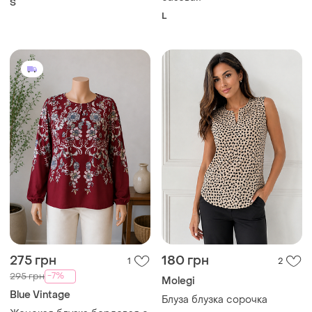
S
L
275 грн
180 грн
1
2
-7%
295 грн
Molegi
Blue Vintage
Блуза блузка сорочка