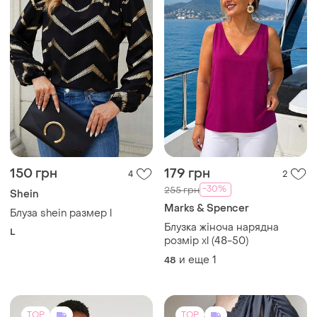
150 грн
179 грн
4
2
-30%
255 грн
Shein
Marks & Spencer
Блуза shein размер l
Блузка жіноча нарядна
L
розмір xl (48-50)
и еще
1
48
TOP
TOP