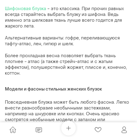
Шифоновая блузка
- это классика. При прочих равных
всегда старайтесь выбрать блузку из шифона. Ведь
именно эта шелковая ткань лучше всего годится для
жаркого лета.
Альтернативные варианты: гофре, переливающуюся
тафту-атлас, лен, гипюр и шелк.
Более прохладная весна позволяет выбрать ткань
плотнее - атлас (а также стрейч-атлас и с жатым
эффектом), полушерстяной жоржет, плиссе и, конечно,
коттон.
Модели и фасоны стильных женских блузок
Повседневная блузка может быть любого фасона. Легко
внести разнообразие необычными застежками,
например на шнуровке или кнопках. Очень красиво
смотрятся необычные модели с запахом или
асимметричным кроем. Причем ассиметрия может быть
и с 1 рукавом с линией горловины, проходящей под