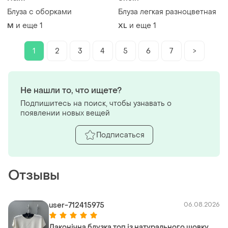
Блуза с оборками
Блуза легкая разноцветная
и еще
1
и еще
1
M
XL
1
2
3
4
5
6
7
>
Не нашли то, что ищете?
Подпишитесь на поиск, чтобы узнавать о
появлении новых вещей
Подписаться
Отзывы
user-712415975
06.08.2026
Лаконічна блузка топ із натурального шовку