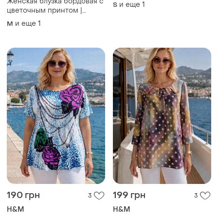
Женская блузка бордовая с
и еще
1
S
цветочным принтом |
размер м (полномерный
и еще
1
M
m/l)
190 грн
199 грн
3
3
H&M
H&M