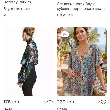
Dorothy Perkins
Легкая женская блуза
рубашка сиреневого цвета
Блуза кофтинка
с завязками
и еще
1
M
L
175 грн
220 грн
2
2
H&M
Shein