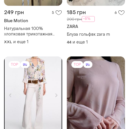
249 грн
185 грн
5
6
-8%
200 грн
Blue Motion
ZARA
Натуральная 100%
хлопковая трикотажная
Блуза гольфвк zara m
асимметричная блузка-
и еще
1
XXL
и еще
1
44
футболка на узел батал
нижняя
TOP
TOP