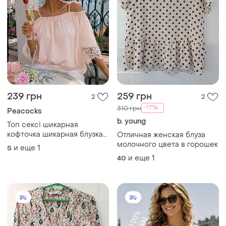
239 грн
259 грн
2
2
-17%
310 грн
Peacocks
b. young
Топ сексі шикарная
кофточка шикарная блузка
Отличная женская блуза
с кружевом зефірка рожева
молочного цвета в горошек
и еще
1
S
блуза відкритими плечами
и еще
1
40
топ майка футболка
открытые плечи на море с
м 44-46 38