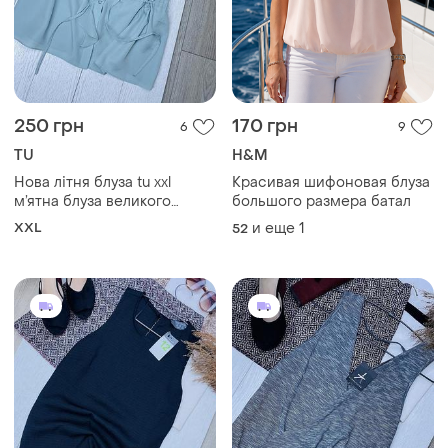
250 грн
170 грн
6
9
TU
H&M
Нова літня блуза tu xxl
Красивая шифоновая блуза
м’ятна блуза великого
большого размера батал
розміру блуза з рюшами на
XXL
и еще
1
52
кнопках