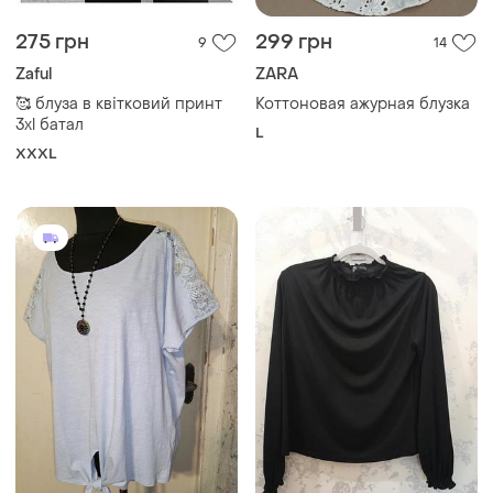
275 грн
299 грн
9
14
Zaful
ZARA
🥰 блуза в квітковий принт
Коттоновая ажурная блузка
3xl батал
L
XXXL