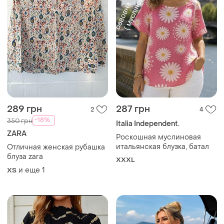
289 грн
287 грн
2
4
-18%
350 грн
Italia Independent.
ZARA
Роскошная муслиновая
итальянская блузка, батал
Отличная женская рубашка
блуза zara
XXXL
и еще
1
ХS