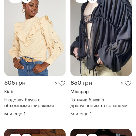
505 грн
850 грн
6
6
Kiabi
Misspap
Нюдовая блуза с
Готична блуза з
объемными широкими
драпуванням та воланами
рукавами и вышивкой
и еще
1
и еще
1
M
M