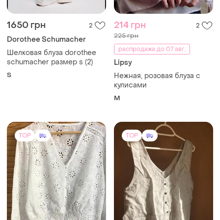
1650 грн
214 грн
2
2
225 грн
Dorothee Schumacher
распродажа до 07 авг.
Шелковая блуза dorothee
schumacher размер s (2)
Lipsy
S
Нежная, розовая блуза с
кулисами
M
TOP
TOP