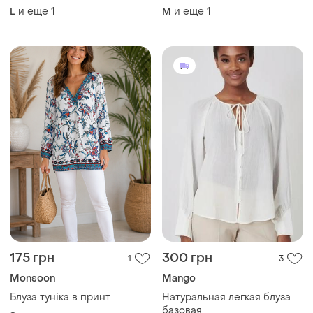
голубо-белого цвета
и еще
1
и еще
1
L
M
размер м/л
175 грн
300 грн
1
3
Monsoon
Mango
Блуза туніка в принт
Натуральная легкая блуза
базовая