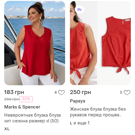
183 грн
250 грн
4
5
-32%
266 грн
Papaya
Marks & Spencer
Женская блуза блузка без
рукавов перед прошва
Невероятная блузка блуза
хлопок насыщенный
хит сезона размер xl (50)
и еще
1
L
караловый papaya
XL