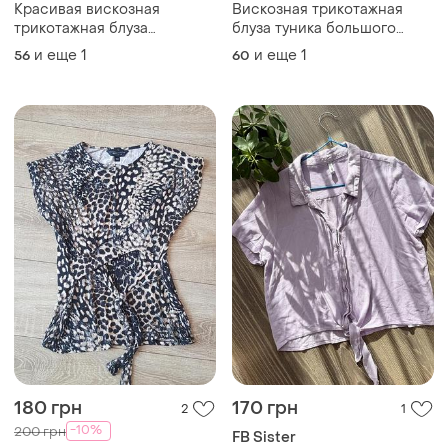
Красивая вискозная
Вискозная трикотажная
трикотажная блуза
блуза туника большого
футболка со стразами
размера батал
и еще
1
и еще
1
56
60
большого размера батал
180 грн
170 грн
2
1
-10%
200 грн
FB Sister