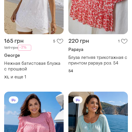
165 грн
220 грн
5
1
-3%
169 грн
Papaya
George
Блуза летняя трикотажная с
принтом papaya роз. 54
Нежная батистовая блузка
с прошвой
54
и еще
1
XL