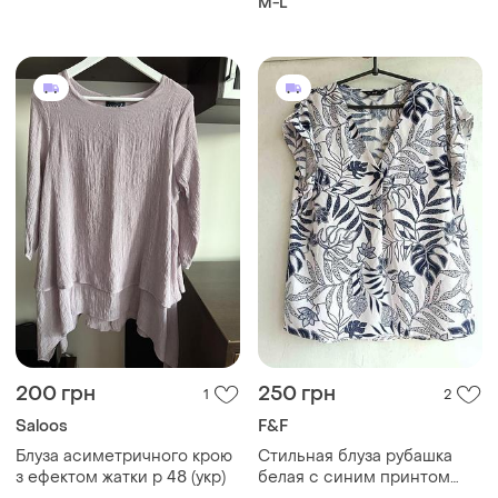
M-L
резинке по низу
200 грн
250 грн
1
2
Saloos
F&F
Блуза асиметричного крою
Стильная блуза рубашка
з ефектом жатки р 48 (укр)
белая с синим принтом