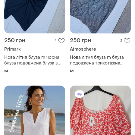
250 грн
250 грн
4
3
Primark
Atmosphere
Нова літня блуза m чорна
Нова літня блуза m блуза
блуза подовжена блуза з
подовжена трикотажна
боковими розрізами з
блуза з вирізом
M
M
льоном