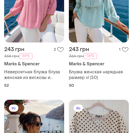
243 грн
243 грн
2
1
-34%
-34%
366 грн
366 грн
Marks & Spencer
Marks & Spencer
Невероятная блузка блуза
Блузка женская нарядная
женская из вискозы и
размер xl (50)
модала размер 2xl (52)
52
50