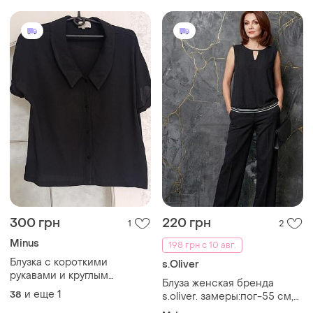
300 грн
220 грн
1
2
Minus
198 грн с 10 авг.
Блузка с короткими
s.Oliver
рукавами и круглым
Блуза женская бренда
отложным воротником
и еще
1
38
s.oliver. замеры:пог-55 см,
длина изделия -72 см на