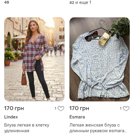
листьев, свободного кроя,
48
и еще
1
42
12 размер f&amp;f
170 грн
170 грн
1
1
Lindex
Esmara
Блуза легкая в клетку
Легкая женская блуза с
удлиненная
длинным рукавом esmara