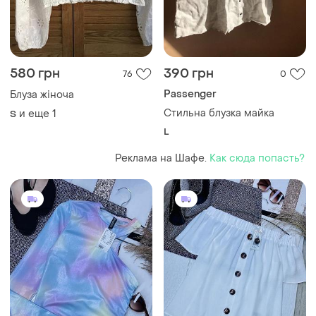
580 грн
390 грн
76
0
Passenger
Блуза жіноча
Стильна блузка майка
и еще
1
S
L
Реклама на Шафе.
Как сюда попасть?