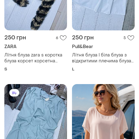
250 грн
250 грн
6
5
ZARA
Pull&Bear
Літня блуза zara s коротка
Літня блуза l біла блуза з
блуза корсет корсетна
відкритими плечима блуза з
блуза фатинова блуза зара
пишним воланом хрустка
S
L
блуза