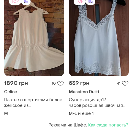
TOP
TOP
1890 грн
539 грн
10
41
Celine
Massimo Dutti
Платье с шортиками белое
Супер акция до17
женское из
часов.розошная швочная
хлопка.брендовое,стан
кофта топ майка блуза в
M
и еще
1
M-L
идеальное!
бельевом стиле
Реклама на Шафе.
Как сюда попасть?