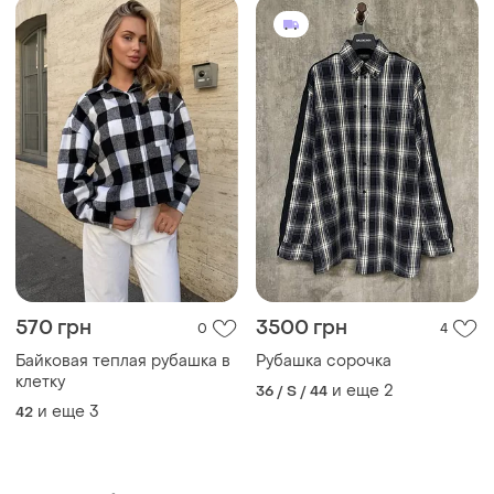
ТОП объявлений
TOP
TOP
300 грн
1350 грн
13
326