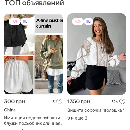
China
Вишита сорочка "волошка "
Имитация подола рубашки
и еще
2
S
блузки подъюбник длинная
рубашка блуза ярусная
и еще
1
S
юбка юбка
TOP
TOP
1080 грн
2000 грн
3
23