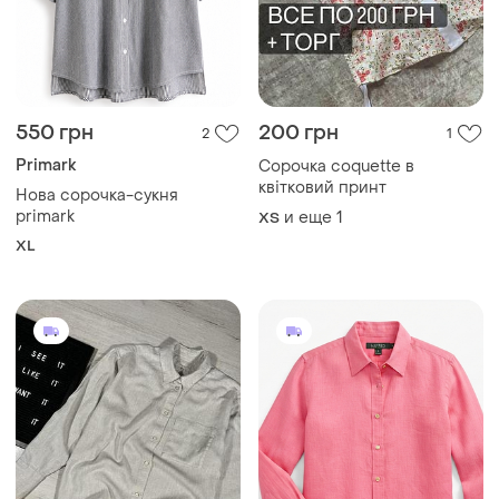
485 грн
650 грн
2
2
Marks & Spencer
Lauren Ralph Lauren
Сорочка лляна
🌸коралова брендова лляна
marks&spencer
сорочка lauren ralph lauren
🌸
и еще
1
и еще
1
XL
ХS
Загружайте приложение
Покупайте вещи и общайтесь в любом месте