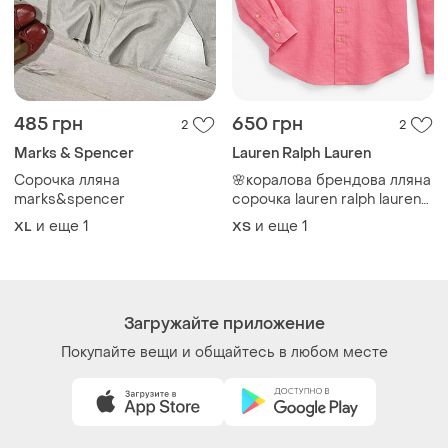
Как это работает?
Украина, 02121, Киев, Харьковское шоссе, дом 201-
203, буква 4Г
Политика конфиденциальности
Договор-оферта
Контакты
Мы в соцсетях
Вещи по щелчку сердца. Все права защищены
© 2026
Shafa.ua