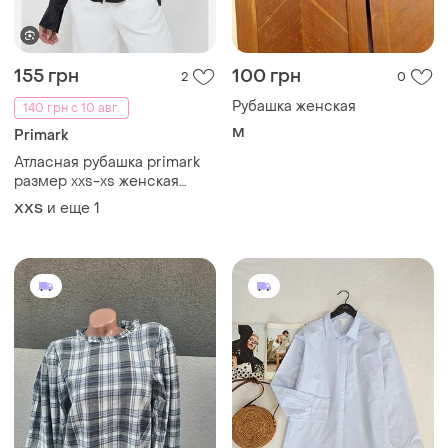
280 грн
675 грн
1
3
Universal Thread
H&M
Женская рубашка в клетку.
Сорочка котон оверсайз
одежда из сша и канады!
L
M