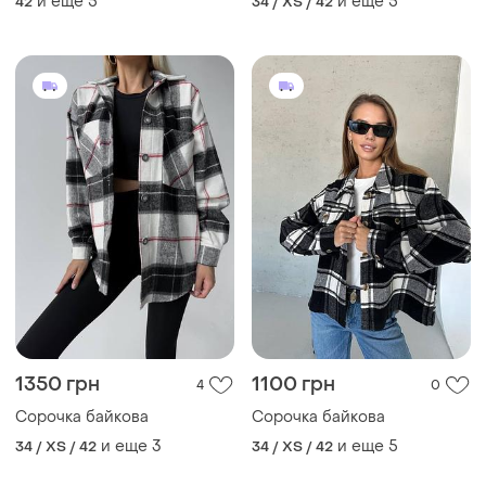
Сорочка байкова
Сорочка байкова
и еще
3
и еще
5
34 / XS / 42
34 / XS / 42
1050 грн
840 грн
0
9
Жіноча класична тепла
Байковая рубашка в клетку
повсякденна байкова
(байка)