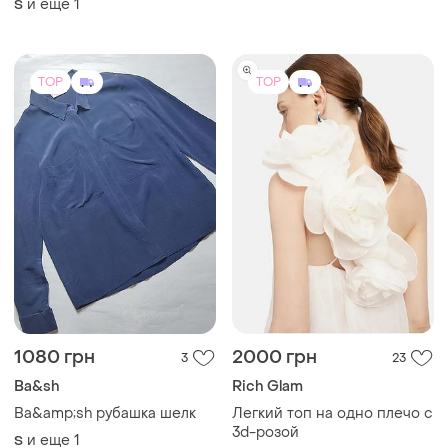
Ba&sh
Rich Glam
Ba&amp;sh рубашка шелк
Легкий топ на одно плечо с
3d-розой
и еще
1
S
36 / S / 44
TOP
TOP
4300 грн
2500 грн
0
0