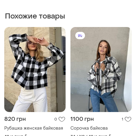
820 грн
1100 грн
0
1
Рубашка женская байковая
Сорочка байкова
и еще
5
и еще
5
42
34 / XS / 42
1350 грн
1100 грн
4
0