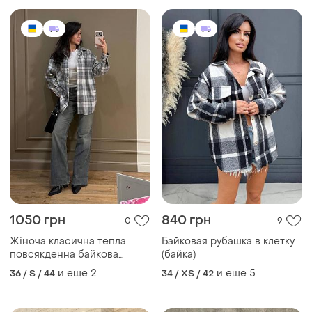
сорочка рубашка у клітинку
и еще
2
и еще
5
36 / S / 44
34 / XS / 42
570 грн
3500 грн
0
4
Байковая теплая рубашка в
Рубашка сорочка
клетку
и еще
2
36 / S / 44
и еще
3
42