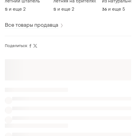
летний штапель
летняя на брителях
из натуральной
/ замши
и еще
2
и еще
2
и еще
5
S
S
36
Все товары продавца
Поделиться:
Оформляй подписку SMART
Получи заказ с бесплатной доставкой
Также ищут:
Блузы
Джемперы
Одежда Versace
Женская рубашка love
Рубашки охра