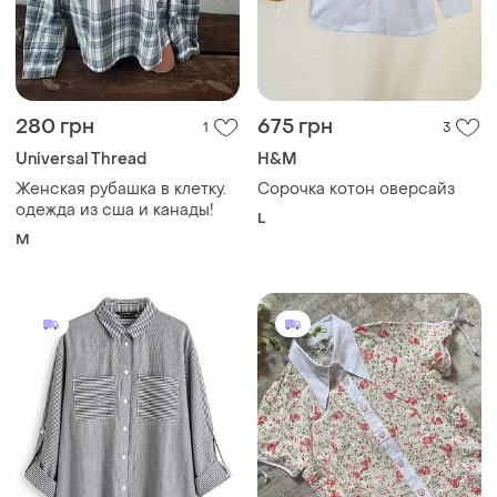
550 грн
200 грн
2
1
Primark
Сорочка coquette в
квітковий принт
Нова сорочка-сукня
primark
и еще
1
ХS
XL