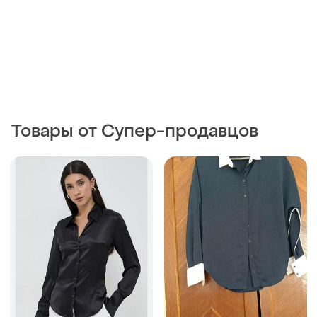
155 грн
100 грн
2
0
Рубашка женская
140 грн с 10 авг.
M
Primark
Атласная рубашка primark
размер xxs-xs женская
блуза блузка сорочка
и еще
1
XХS