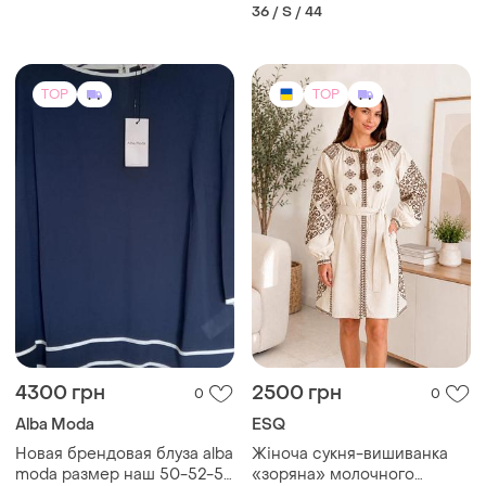
Alba Moda
ESQ
Новая брендовая блуза alba
Жіноча сукня-вишиванка
moda размер наш 50-52-54
«зоряна» молочного
не тянется вискоза на
кольору
и еще
1
и еще
2
L
S
подкладке
TOP
TOP
1199 грн
1282 грн
10
15