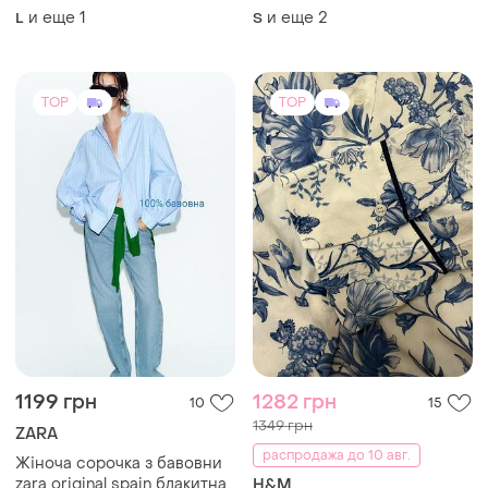
1349 грн
ZARA
распродажа до 10 авг.
Жіноча сорочка з бавовни
zara original spain блакитна
H&M
сорочка зара s, m
и еще
3
ХS
Сорочка у сині квіти біла з
віскози !
и еще
1
M