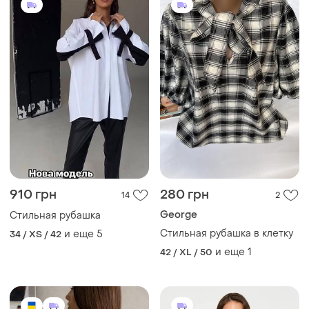
1080 грн
600 грн
6
2
H&M
Женская стильная рубашка
Стильная удлиненная
и еще
6
34 / XS / 42
рубашка
и еще
1
42 / XL / 50
ТОП объявлений