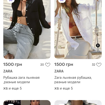
910 грн
280 грн
14
2
George
Стильная рубашка
Стильная рубашка в клетку
и еще
5
34 / XS / 42
и еще
1
42 / XL / 50