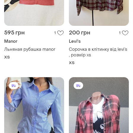
320 грн
300 грн
10
3
Shein
Женская рубашка в клетку.
одежда из сша и канады!
Сорочка від shein
и еще
1
M
S
Загружайте приложение
Покупайте вещи и общайтесь в любом месте
Как это работает?
Украина, 02121, Киев, Харьковское шоссе, дом 201-