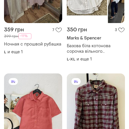
595 грн
200 грн
1
1
Manor
Levi's
Льняная рубашка manor
Сорочка в клітинку від levi’s
, розмір xs
ХS
ХS