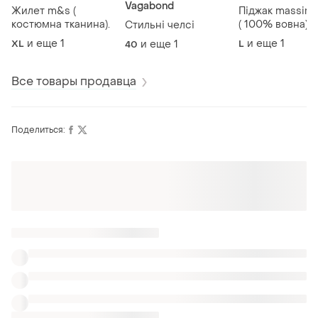
Vagabond
Жилет m&s (
Піджак massimo
костюмна тканина).
( 100% вовна)
Стильні челсі
и еще
1
и еще
1
XL
и еще
1
L
40
Все товары продавца
Поделиться:
Также ищут:
Блузы в Харькове
Джемперы в Харькове
Одежда Burberry