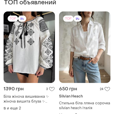
TOP
TOP
1100 грн
1099 грн
137
23
-5%
1150 грн
Вышиванки парные
Вышиванка с белой и
и еще
4
S
черной вышивкой
(1)
и еще
2
S