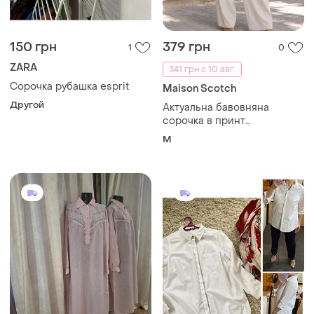
359 грн
350 грн
7
3
-11%
399 грн
Marks & Spencer
Ночная с прошвой рубашка
Базова біла котонова
сорочка вільного
и еще
1
L
крою,m&s,p.12-14
и еще
1
L-XL