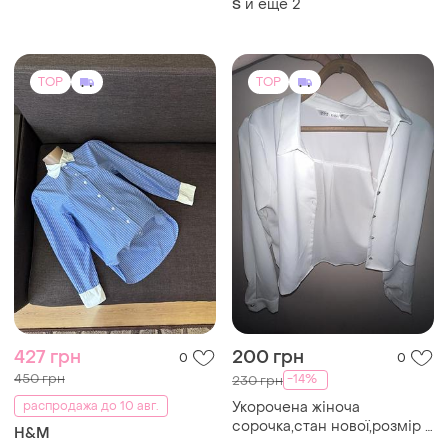
ХS
TOP
TOP
350 грн
670 грн
27
29
Peacocks
ZARA
Натуральна сорочка в
Рубашка свободного кроя
смужку
и еще
1
36 / S / 44