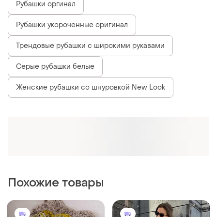
560 грн
1400 грн
3
24
ZARA
ZARA
Сорочка рубашка zara
Zara льняная
рубашка,разные
и еще
1
UA 50
и еще
5
ХS