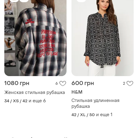
TOP
TOP
1390 грн
650 грн
3
24
Silvian Heach
Біла жіноча вишиванка ✨
жіноча вишита блуза ✨
Стильна біла лляна сорочка
блуза з вишивкою ✨
silvian heach італія
и еще
2
S
и еще
1
M