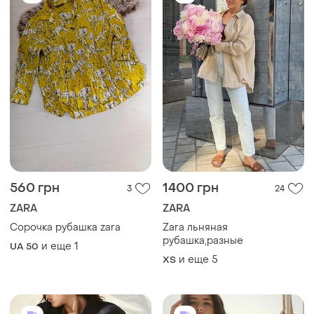
1500 грн
1500 грн
20
32
ZARA
ZARA
Рубашка zara льняная
Zara льняная рубашка,
,разные модели
разные модели
и еще
5
и еще
5
ХS
ХS