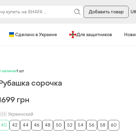
Добавить товар
U
Сделано в Украине
Для защитников
Нови
В наличии
1 шт
Рубашка сорочка
1699 грн
🇺🇦 Украинский
40
42
44
46
48
50
52
54
56
58
60