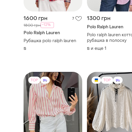
1600 грн
1300 грн
7
-12%
1800 грн
Polo Ralph Lauren
Polo Ralph Lauren
Polo ralph lauren кот
рубашка в полоску
Рубашка polo ralph lauren
и еще
1
S
S
TOP
TOP