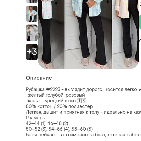
+3
Описание
Рубашка #2223 - выглядит дорого, носится легко 
• желтый,голубой, розовый
Ткань - турецкий люкс 🇹🇷
80% коттон / 20% полиэстер
Легкая, дышит и приятная к телу - идеально на к
Размеры
42–44 (1), 46–48 (2)
50–52 (3), 54–56 (4), 58–60 (5)
Бери сейчас — это именно та база, которая работа