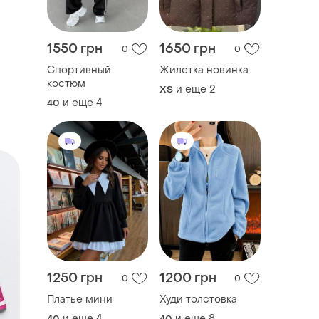
1550 грн
1650 грн
0
0
Спортивный
Жилетка новинка
костюм
и еще
2
ХS
и еще
4
40
1250 грн
1200 грн
0
0
Платье мини
Худи толстовка
и еще
4
и еще
8
40
40