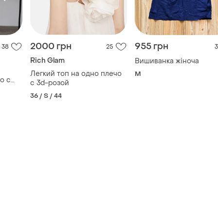
2000 грн
955 грн
38
25
3
Rich Glam
Вишиванка жіноча
Легкий топ на одно плечо
M
o с
с 3d-розой
и
36 / S / 44