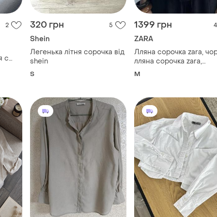
320 грн
1399 грн
2
5
4
Shein
ZARA
Легенька літня сорочка від
Лляна сорочка zara, чо
я с
shein
лляна сорочка zara,
размер
сорочка зі 100% льону
S
M