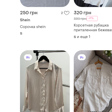
250 грн
320 грн
2
-4%
330 грн
Shein
Корсетная рубашка
Сорочка shein
приталенная бежева
S
завязками на талии 
и еще
1
S
s