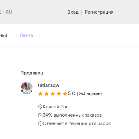
K
Вход
|
Регистрация
нки
Лента
Продавец
tatianaqw
5.0
(264 оценки)
Кривой Рог
34% выполненных заказов
Отвечает в течение 6ти часов