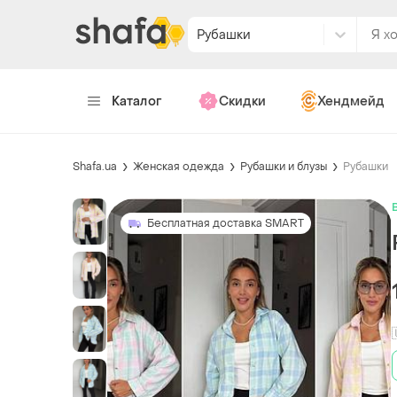
Рубашки
Каталог
Скидки
Хендмейд
Shafa.ua
Женская одежда
Рубашки и блузы
Рубашки
Бесплатная доставка SMART