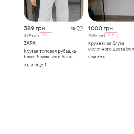
389 грн
1000 грн
38
-3%
-10%
399 грн
1100 грн
ZARA
Кружевная блуза
молочного цвета boh
Крутая топовая рубашка
объемными рукавам
блуза блузка zara батал
One size
большой размер оверсайз
и еще
1
XL
свободная трендовая
шелковая шелковая шелк
атласная атласная
сатиновая