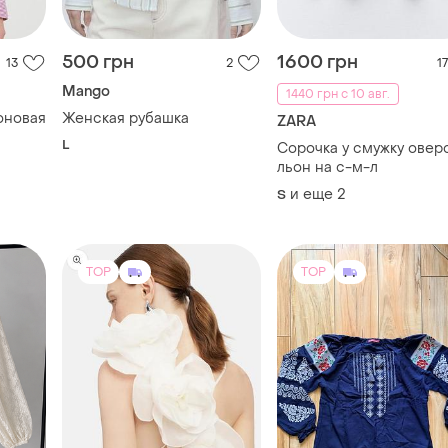
500 грн
1600 грн
13
2
17
Mango
1440 грн с 10 авг.
тоновая
Женская рубашка
ZARA
L
Сорочка у смужку овер
льон на с-м-л
и еще
2
S
TOP
TOP