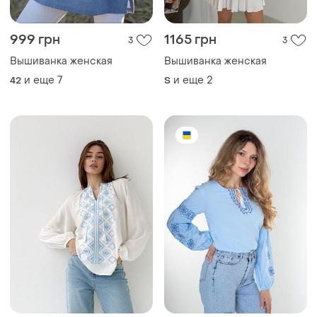
999 грн
1165 грн
3
3
Вышиванка женская
Вышиванка женская
и еще
7
и еще
2
42
S