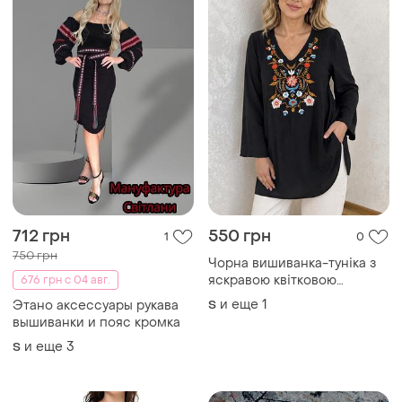
712 грн
550 грн
1
0
750 грн
Чорна вишиванка-туніка з
яскравою квітковою
676 грн с 04 авг.
вишивкою
и еще
1
Этано аксессуары рукава
S
вышиванки и пояс кромка
и еще
3
S