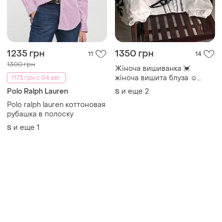
1235 грн
1350 грн
11
14
1300 грн
Жіноча вишиванка 💓
жіноча вишита блуза ☺️
1173 грн с 04 авг.
жіноча біла вишиванка 💓
Polo Ralph Lauren
и еще
2
S
Polo ralph lauren коттоновая
рубашка в полоску
и еще
1
S