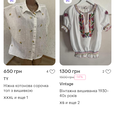
650 грн
1300 грн
4
2
-14%
1500 грн
TY
Vintage
Ніжна котонова сорочка
топ з вишивкою
Вінтажна вишиванка 1930-
40х років
и еще
1
XXXL
и еще
2
ХS