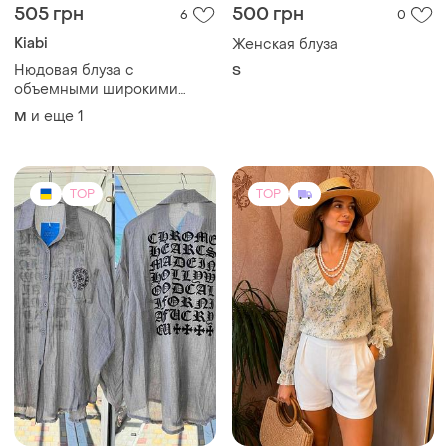
505 грн
500 грн
6
0
Kiabi
Женская блуза
Нюдовая блуза с
S
объемными широкими
рукавами и вышивкой
и еще
1
M
TOP
TOP