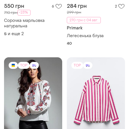
550 грн
284 грн
6
2
299 грн
-23%
710 грн
Сорочка марльовка
270 грн с 04 авг.
натуральна
Primark
и еще
2
S
Легесенька блуза
40
TOP
TOP