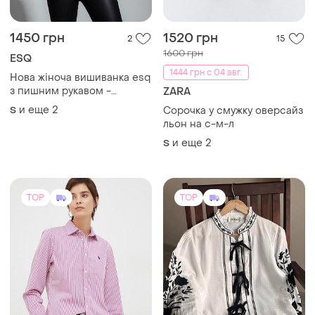
1450 грн
1520 грн
2
15
1600 грн
ESQ
1444 грн с 04 авг.
Нова жіноча вишиванка esq
з пишним рукавом -
ZARA
троянда
и еще
2
S
Сорочка у смужку оверсайз
льон на с-м-л
и еще
2
S
TOP
TOP