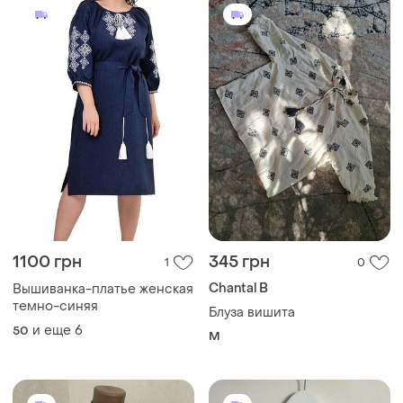
1100 грн
345 грн
1
0
Chantal B
Вышиванка-платье женская
темно-синяя
Блуза вишита
и еще
6
50
M