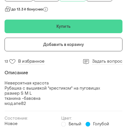
до 13.3 ₴ бонусних
Купить
Добавить в корзину
В избранное
Задать вопрос
13
Описание
Невероятная красота
Рубашка с вышивкой "крестиком" на пуговицах
размер S M L
тканина -бавовна
мод.апе82
Состояние:
Цвет:
Новое
Белый
Голубой