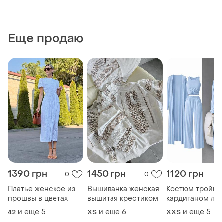
Еще продаю
1390 грн
1450 грн
1120 грн
0
0
Платье женское из
Вышиванка женская
Костюм тройка
прошвы в цветах
вышитая крестиком
кардиганом ле
и еще
5
и еще
6
и еще
5
42
ХS
XХS