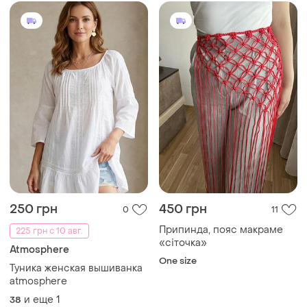
250 грн
450 грн
0
11
Припинда, пояс макраме
225 грн с 10 авг.
«сіточка»
Atmosphere
One size
Туника женская вышиванка
atmosphere
и еще
1
38