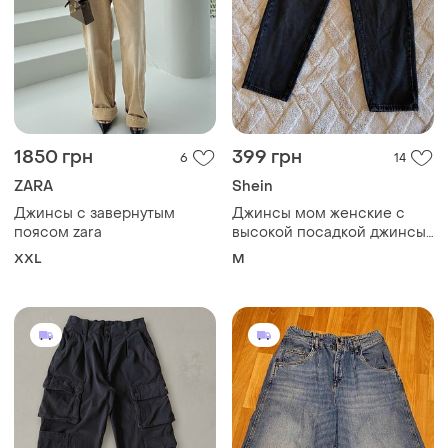
1850 грн
399 грн
6
14
ZARA
Shein
Джинсы с завернутым
Джинсы мом женские с
поясом zara
высокой посадкой джинсы
бананы багги графитовые
XXL
M