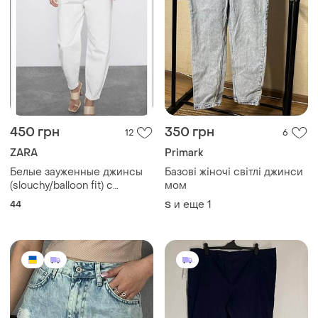
450 грн
350 грн
12
6
ZARA
Primark
Белые зауженные джинсы
Базові жіночі світлі джинси
(slouchy/balloon fit) с
мом
высокой посадкой и
44
и еще
1
S
защипами на талии zara