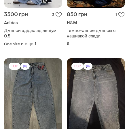
3500 грн
850 грн
3
1
Adidas
H&M
Джинси адідас аділеніум
Темно-синие джинсы с
0.5
нашивкой сзади.
и еще
1
S
One size
TOP
TOP