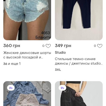
360 грн
349 грн
0
0
Studio
Женские джинсовые шорты
с высокой посадкой и
Стильные темно-синие
рваным эффектом, цвет
джинсы / джеггинсы studio
и еще
1
36
голубой вареный 36-38
denim, размер 24 (plus size)
3XL