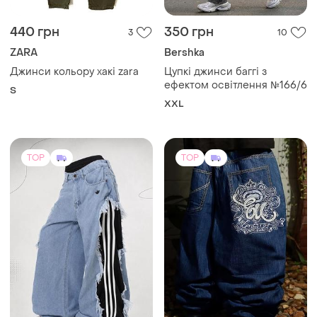
440 грн
350 грн
3
10
ZARA
Bershka
Джинси кольору хакі zara
Цупкі джинси баггі з
ефектом освітлення №166/6
S
XXL
TOP
TOP