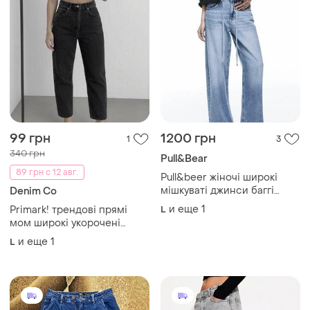
99 грн
1200 грн
1
3
340 грн
Pull&Bear
89 грн с 12 авг.
Pull&beer жіночі широкі
мішкуваті джинси баггі
Denim Co
базові прямі оверсайз
и еще
1
Primark! трендові прямі
L
банани блакитні ефект
мом широкі укорочені
потертості на високий
кльошні брюки штани труби
и еще
1
L
зріст р. l xl 40 31
палаццо