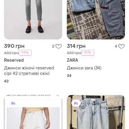
390 грн
314 грн
2
4
-14%
-31%
450 грн
449 грн
Reserved
ZARA
Джинси жіночі reserved
Джинси zara (34)
сірі 42 стретчеві скіні
34
42