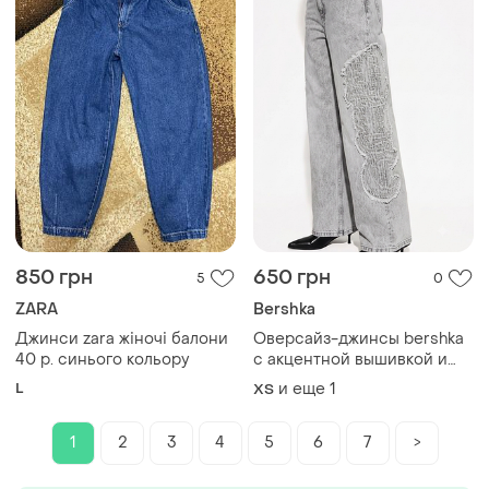
850 грн
650 грн
5
0
ZARA
Bershka
Джинси zara жіночі балони
Оверсайз-джинсы bershka
40 р. синього кольору
с акцентной вышивкой и
эффектом варки /28
L
и еще
1
XS
1
2
3
4
5
6
7
>