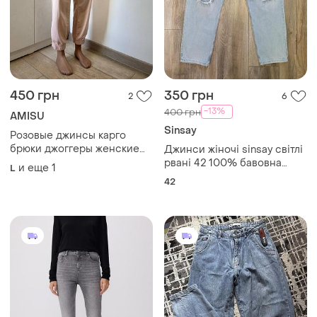
450 грн
350 грн
2
6
-13%
400 грн
AMISU
Sinsay
Розовые джинсы карго
брюки джоггеры женские
Джинси жіночі sinsay світлі
пудра
рвані 42 100% бавовна
и еще
1
L
mom fit
42