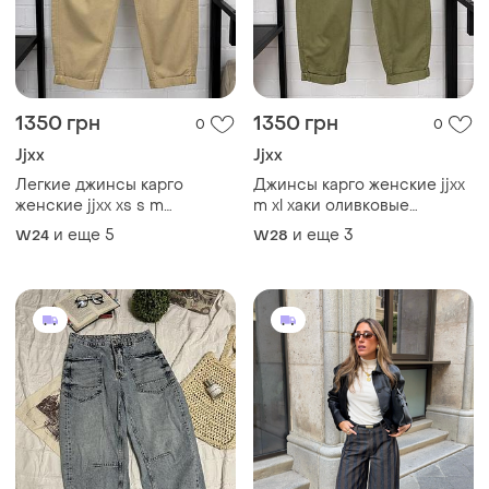
1350 грн
1350 грн
0
0
Jjxx
Jjxx
Легкие джинсы карго
Джинсы карго женские jjxx
женские jjxx xs s m
m xl хаки оливковые
бежевые песочные
коттоновые (12345830-32)
и еще
5
и еще
3
W24
W28
(12345830-32)