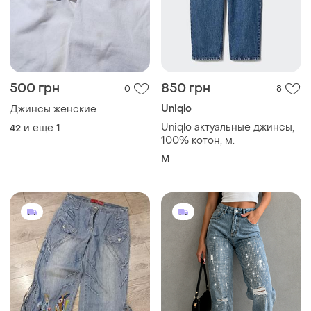
500 грн
850 грн
0
8
Uniqlo
Джинсы женские
Uniqlo актуальные джинсы,
и еще
1
42
100% котон, м.
M