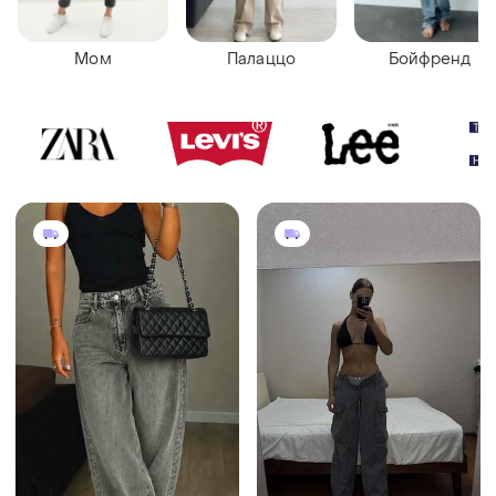
Мом
Палаццо
Бойфренд