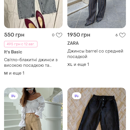
550 грн
1950 грн
0
6
ZARA
495 грн с 12 авг.
Джинсы barrel со средней
It's Basic
посадкой
Світло-блакитні джинси з
и еще
1
XL
високою посадкою та
об'ємними накладними
и еще
1
M
кишенями