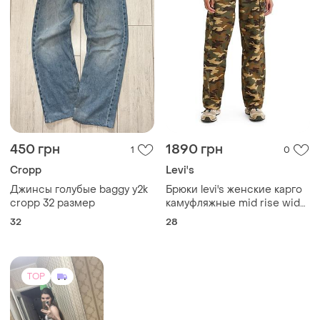
450 грн
1890 грн
1
0
Cropp
Levi's
Джинсы голубые baggy y2k
Брюки levi's женские карго
cropp 32 размер
камуфляжные mid rise wide
relaxed cargo pants размер
32
28
28 новые с биркой
TOP