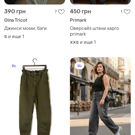
390 грн
450 грн
7
1
Gina Tricot
Primark
Джинси моми, баги.
Оверсайз штани карго
primark
и еще
1
S
и еще
1
XХS