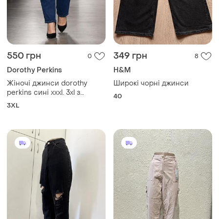
550 грн
349 грн
0
8
Dorothy Perkins
H&M
Жіночі джинси dorothy
Широкі чорні джинси
perkins сині xxxl. 3xl з
40
бавовни
3XL