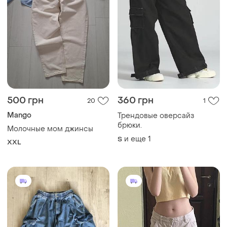
500 грн
360 грн
20
1
Mango
Трендовые оверсайз
брюки.
Молочные мом джинсы
и еще
1
S
XXL