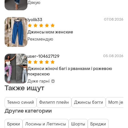
Дякую
lyolik33
07.08.2026
Джинсы мом женские
Рекомендую
user-104627129
05.08.2026
Джинси жіночі багі з рванками і рожевою
покраскою
Дуже гарні 😍
Также ищут
Темно синий
Филипп плейн
Джинсы бэгги
Mom jean
Другие категории
Брюки
Лосины и Леггинсы
Шорты
Бриджи