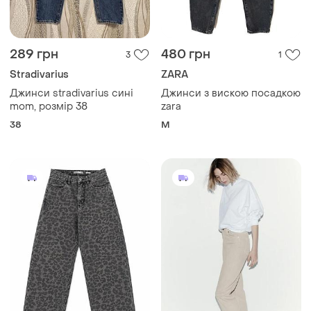
289 грн
480 грн
3
1
Stradivarius
ZARA
Джинси stradivarius сині
Джинси з вискою посадкою
mom, розмір 38
zara
38
M