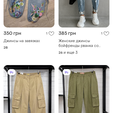
350 грн
385 грн
1
1
Джинсы на завязках
Женские джинсы
бойфренды рванка со
28
стразами и пояском в
и еще
3
26
комплекте.