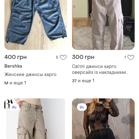
400 грн
300 грн
5
1
Bershka
Світлі джинси карго
оверсайз із накладними
Женские джинсы карго
кишенями, низька/середня
и еще
1
37
и еще
1
M
посадка. стан ідеальний.
заміри в пп. відправка нп /
укрпоштою