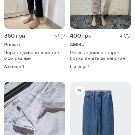
350 грн
400 грн
3
4
Primark
AMISU
Черные джинсы женские
Розовые джинсы карго
мом рваные
брюки джоггеры женские
и еще
1
и еще
1
S
L