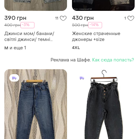
390 грн
430 грн
11
1
-3%
-14%
400 грн
500 грн
Джинси мом/ банани/
Женские страченные
світлі джинси/ темні
джонеры +size
джинси/
и еще
1
4XL
M
Реклама на Шафе.
Как сюда попасть?