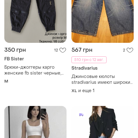
350 грн
567 грн
12
2
FB Sister
510 грн с 12 авг.
Брюки-джоггеры карго
Stradivarius
женские fb sister черные,
Джинсовые кюлоты
размер m, хлопок с
M
stradivarius имеют широкий
эластаном.
фасон и высокую посадку.
и еще
1
XL