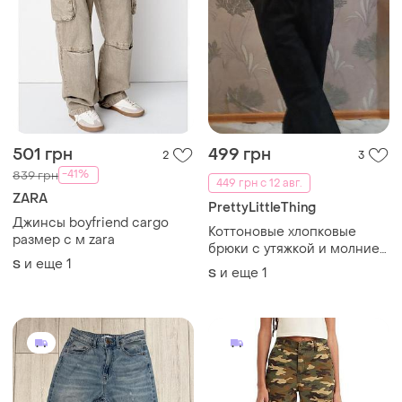
501 грн
499 грн
2
3
-41%
839 грн
449 грн с 12 авг.
ZARA
PrettyLittleThing
Джинсы boyfriend cargo
Коттоновые хлопковые
размер с м zara
брюки с утяжкой и молнией
и еще
1
S
спереди штаны широкие
и еще
1
S
100% хлопок с утяжкой и
заклёпками внизу
prettylittlething оверсайз