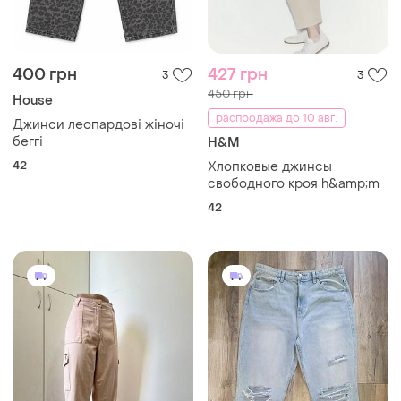
400 грн
427 грн
3
3
450 грн
House
распродажа до 10 авг.
Джинси леопардові жіночі
беггі
H&M
42
Хлопковые джинсы
свободного кроя h&amp;m
42