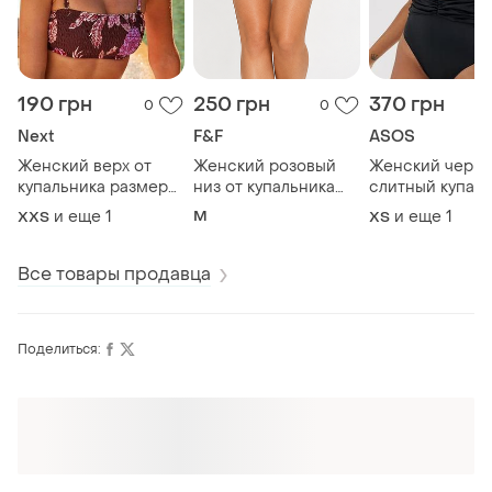
190 грн
250 грн
370 грн
0
0
Next
F&F
ASOS
Женский верх от
Женский розовый
Женский черн
купальника размер
низ от купальника
слитный купал
xxs-xs
размер м
размер xs-s
и еще
1
M
и еще
1
XХS
ХS
Все товары продавца
Поделиться:
Оформляй подписку SMART
Получи заказ с бесплатной доставкой