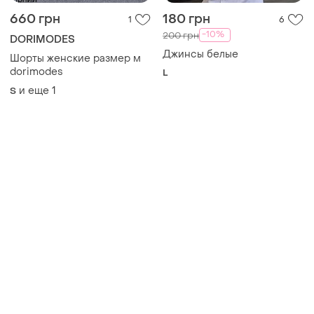
660 грн
180 грн
1
6
-10%
200 грн
DORIMODES
Джинсы белые
Шорты женские размер м
dorimodes
L
и еще
1
S