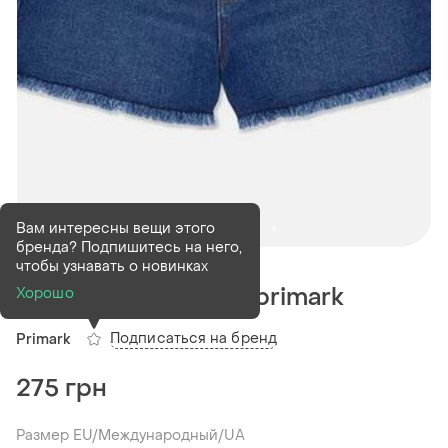
Вам интересны вещи этого
бренда? Подпишитесь на него,
В наличии
1 шт
чтобы узнавать о новинках
Джинсовые шорты primark
Хорошо
Подписаться на бренд
Primark
275 грн
Размер EU/Международный/UA