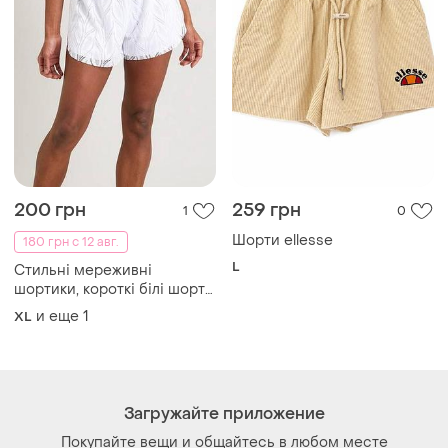
200 грн
259 грн
1
0
Шорти ellesse
180 грн с 12 авг.
L
Стильні мереживні
шортики, короткі білі шорти
мереживо
и еще
1
XL
Загружайте приложение
Покупайте вещи и общайтесь в любом месте