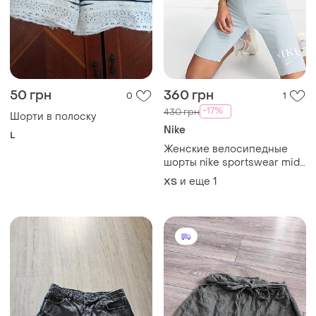
50 грн
360 грн
0
1
-17%
430 грн
Шорти в полоску
Nike
L
Женские велосипедные
шорты nike sportswear mid-
rise graphic shorts
и еще
1
ХS