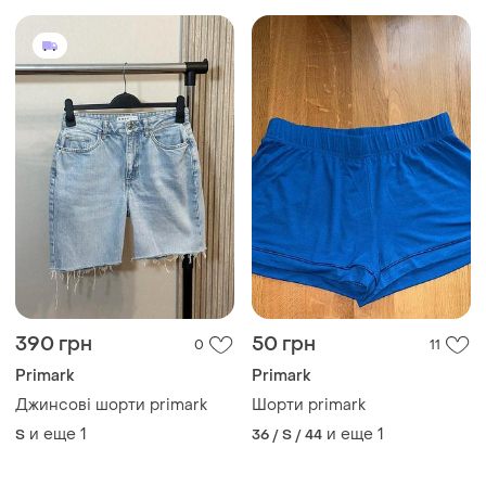
390 грн
50 грн
0
11
Primark
Primark
Джинсові шорти primark
Шорти primark
и еще
1
и еще
1
S
36 / S / 44