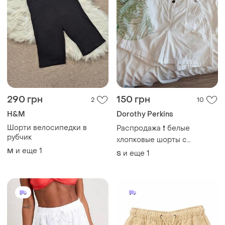
290 грн
150 грн
2
10
H&M
Dorothy Perkins
Шорти велосипедки в
Распродажа ❗ белые
рубчик
хлопковые шорты с
вытачками dorothy perkins s
и еще
1
M
и еще
1
S
- м