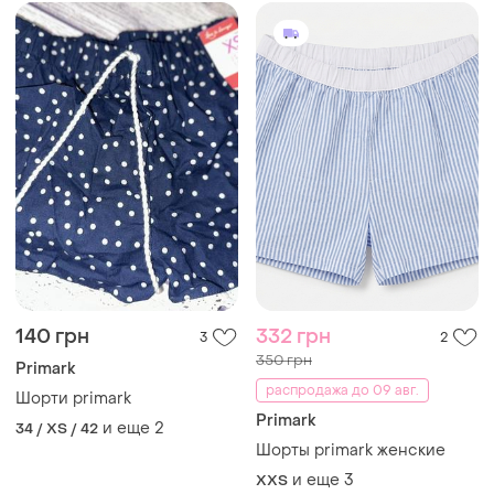
140 грн
332 грн
3
2
350 грн
Primark
распродажа до 09 авг.
Шорти primark
Primark
и еще
2
34 / XS / 42
Шорты primark женские
и еще
3
XХS