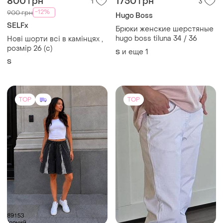
800 грн
1750 грн
1
3
-12%
900 грн
Hugo Boss
SELFx
Брюки женские шерстяные
hugo boss tiluna 34 / 36
Нові шорти всі в камінцях ,
розмір 26 (с)
и еще
1
S
S
TOP
TOP