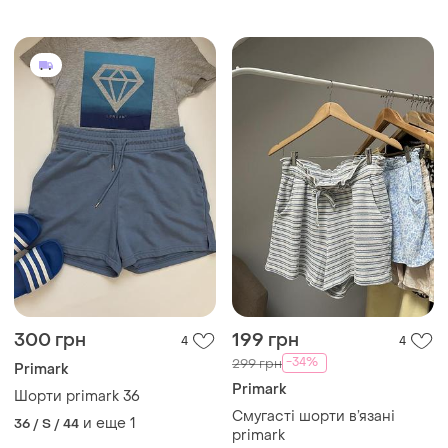
300 грн
199 грн
4
4
-34%
299 грн
Primark
Primark
Шорти primark 36
Смугасті шорти в’язані
и еще
1
36 / S / 44
primark