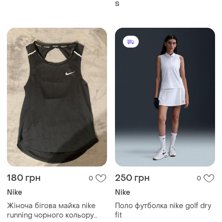
футболка туника с принтом
S
аниме
180 грн
250 грн
0
0
Nike
Nike
Жіноча бігова майка nike
Поло футболка nike golf dry
running чорного кольору
fit