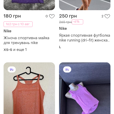
180 грн
250 грн
0
2
-6%
265 грн
162 грн с 10 авг.
Nike
Nike
Яркая спортивная футболка
Жіноча спортивна майка
nike running (dri-fit) женская
для тренувань nike
беговая футболка
L
и еще
1
XS-S