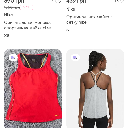
590 грн
439 грн
1
1
-57%
1350 грн
Nike
Nike
Оригинальная майка в
сетку nike
Оригинальная женская
спортивная майка nike
S
размер xs фиалковая
ХS
тениска найк для зала бега
фитнеса тренировочная
pro про футболка running
беговая с а1