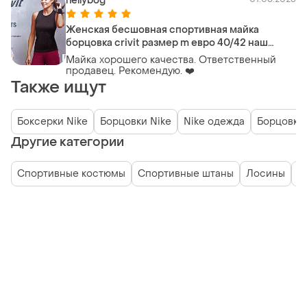
nellybog
Женская бесшовная спортивная майка
борцовка crivit размер m евро 40/42 наш
46/48
Майка хорошего качества. Ответственный
продавец. Рекомендую. ❤️
Также ищут
Боксерки Nike
Борцовки Nike
Nike одежда
Борцовки 
Другие категории
Спортивные костюмы
Спортивные штаны
Лосины
Ш