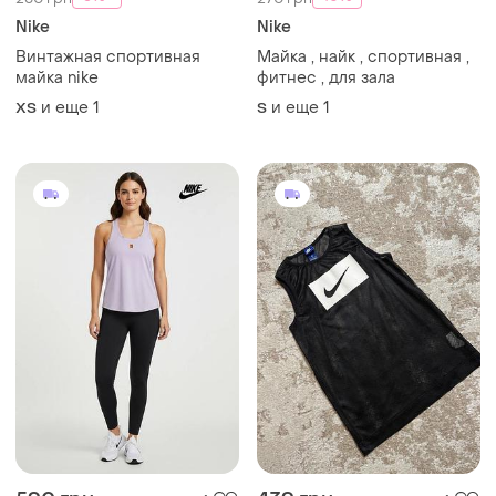
Nike
Nike
Винтажная спортивная
Майка , найк , спортивная ,
майка nike
фитнес , для зала
и еще
1
и еще
1
ХS
S