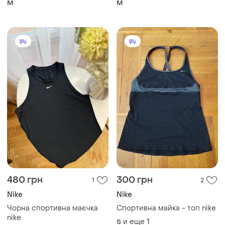
M
M
480 грн
300 грн
1
2
Nike
Nike
Чорна спортивна маєчка
Спортивна майка - топ nike
nike
и еще
1
S