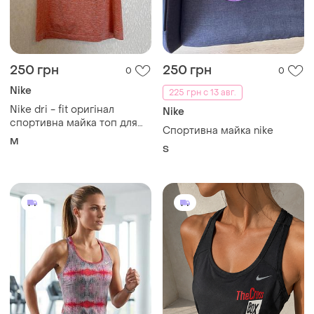
250 грн
250 грн
0
0
Nike
225 грн с 13 авг.
Nike dri - fit оригінал
Nike
спортивна майка топ для
Спортивна майка nike
бігу жіноча р. м
M
S