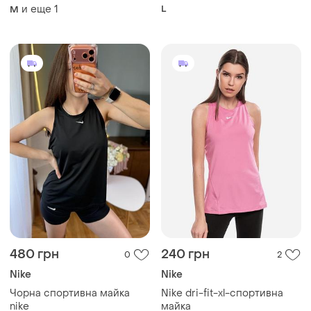
виконана з технологією dri-
и еще
1
L
M
fit для відведення вологи.
480 грн
240 грн
0
2
Nike
Nike
Чорна спортивна майка
Nike dri-fit-xl-спортивна
nike
майка