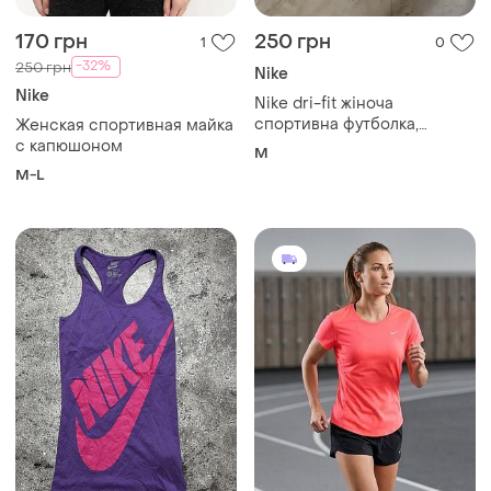
170 грн
250 грн
1
0
-32%
250 грн
Nike
Nike
Nike dri-fit жіноча
спортивна футболка,
Женская спортивная майка
розмір m
с капюшоном
M
M-L