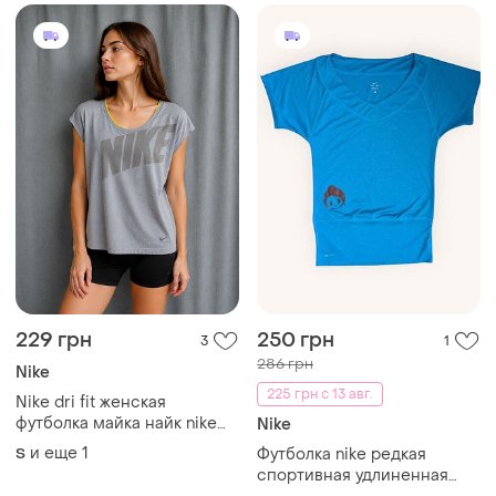
229 грн
250 грн
3
1
286 грн
Nike
225 грн с 13 авг.
Nike dri fit женская
футболка майка найк nike
Nike
air nike jordan
и еще
1
S
Футболка nike редкая
спортивная удлиненная