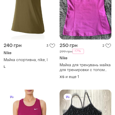
240 грн
250 грн
3
2
-17%
299 грн
Nike
Nike
Майка спортивна, nike, l
Майка для тренувань майка
L
для тренировки с топом
спортивна майка для
и еще
1
ХS
занять в залі з топом