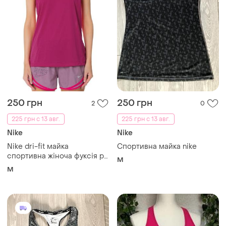
250 грн
250 грн
2
0
225 грн с 13 авг.
225 грн с 13 авг.
Nike
Nike
Nike dri-fit майка
Спортивна майка nike
спортивна жіноча фуксія р.
M
m
M