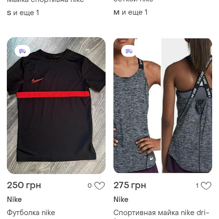
и еще
1
и еще
1
M
S
250 грн
275 грн
0
1
Nike
Nike
Футболка nike
Спортивная майка nike dri-