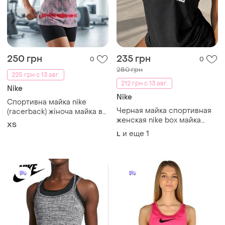
250 грн
235 грн
0
0
280 грн
225 грн с 13 авг.
212 грн с 13 авг.
Nike
Nike
Спортивна майка nike
Черная майка спортивная
(racerback) жіноча майка в
женская nike box майка
принт
ХS
боксерка
и еще
1
L