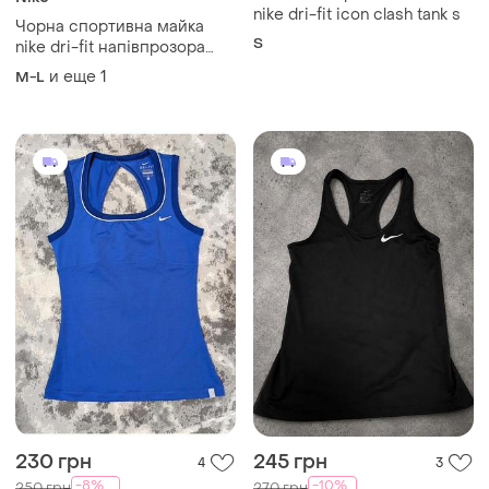
nike dri-fit icon clash tank s
Чорна спортивна майка
S
nike dri-fit напівпрозора
майка nike спортивна
и еще
1
M-L
майка жіноча тонка майка
nike
230 грн
245 грн
4
3
-8%
-10%
250 грн
270 грн