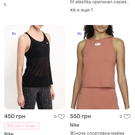
fit elastika оригинал серая
L
меланж размер s
и еще
1
ХS
450 грн
550 грн
0
0
Nike
405 грн с 13 авг.
Жіноча спортивна майка
Nike