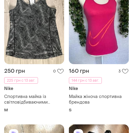
250 грн
160 грн
0
3
225 грн с 13 авг.
144 грн с 13 авг.
Nike
Nike
Спортивна майка із
Майка жіноча спортивна
світловідбиваючими
брендова
елементами nike
M
S