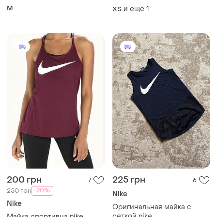
M
и еще
1
ХS
200 грн
225 грн
7
6
-20%
250 грн
Nike
Nike
Оригинальная майка с
сеткой nike
Майка спортивна nike