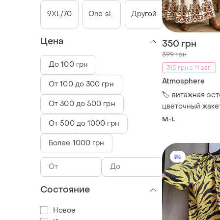
9XL/70
One size
Другой
Цена
350 грн
399 грн
До 100 грн
315 грн с 11 авг.
Atmosphere
От 100 до 300 грн
🏷️ витажная эст
От 300 до 500 грн
цветочный жаке
boho/folk от at
M-L
От 500 до 1000 грн
размер m-l
Более 1000 грн
Состояние
Новое