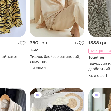
350 грн
1385 грн
3
13
H&M
1247 грн с 11 а
ный жакет
Пиджак блейзер сатиновый,
Together
атласный.
Вінтажний 
и еще
1
L
двобортний 
жакет блуза
и еще
1
XL
льону вели
комір