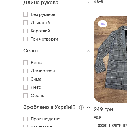
XS-S
Длина рукава
Без рукавов
Длинный
Короткий
Три четверти
Сезон
Весна
Демисезон
Зима
Лето
Осень
Зроблено в Україні?
249 грн
F&F
Производство
Піджак в клітинк