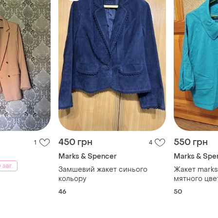
450 грн
550 грн
1
4
Marks & Spencer
Marks & Spe
 авг.
Замшевий жакет синього
Жакет marks
кольору
мятного цвет
46
50