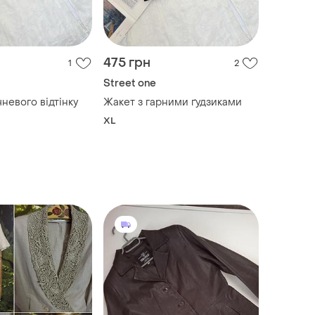
475 грн
1
2
Street one
невого відтінку
Жакет з гарними ґудзиками
XL