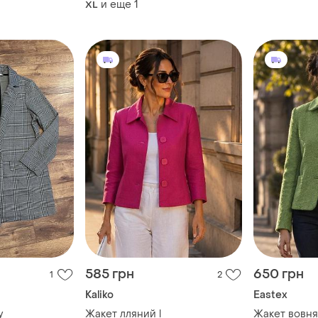
и еще
1
XL
585 грн
650 грн
1
2
Kaliko
Eastex
у
Жакет лляний l
Жакет вовня