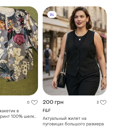
200 грн
0
3
F&F
акетик в
принт 100% шелк
Актуальный жилет на
пуговицах большого размера