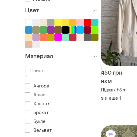
Цвет
Материал
450 грн
H&M
Ангора
Піджак h&m
Атлас
и еще
1
S
Хлопок
Брокат
Букле
Вельвет