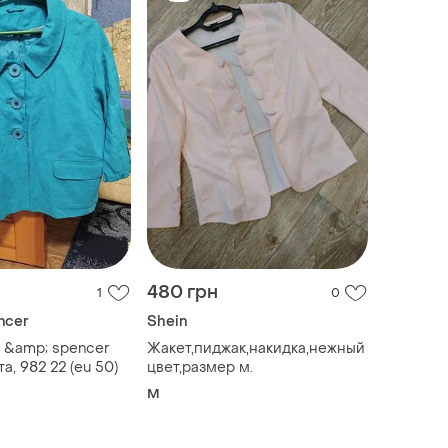
480 грн
1
0
ncer
Shein
 &amp; spencer
Жакет,пиджак,накидка,нежный
а, 982 22 (eu 50)
цвет,размер м.
M