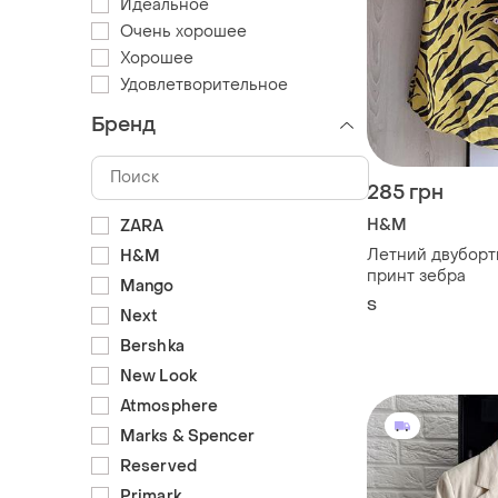
Идеальное
Очень хорошее
Хорошее
Удовлетворительное
Бренд
285 грн
H&M
ZARA
Летний двуборт
H&M
принт зебра
Mango
S
Next
Bershka
New Look
Atmosphere
Marks & Spencer
Reserved
Primark