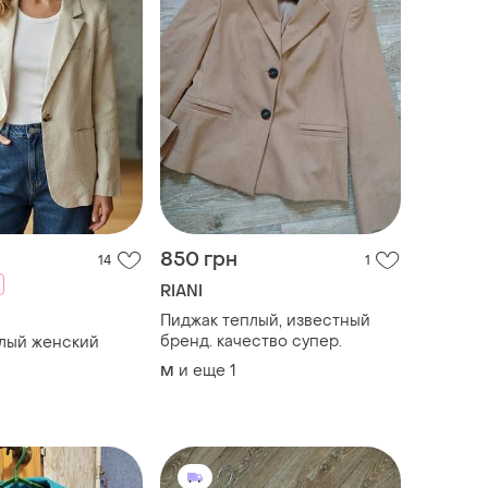
850 грн
14
1
RIANI
Пиджак теплый, известный
бренд. качество супер.
лый женский
и еще
1
M