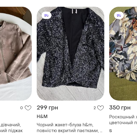
299 грн
350 грн
0
2
H&M
Роскошный ж
цветочный 
 дівчачий,
Чорний жакет-блуза h&m,
от joules
ний піджак
повністю вкритий паєтками, з
S
широкими рукавами