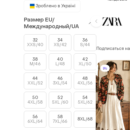
Зроблено в Україні
Размер EU/
Международный/UA
32
34
36
XXS/40
XS/42
S/44
Подписаться на
38
40
42
M/46
L/48
XL/50
44
46
48
XXL/52
3XL/54
4XL/56
50
52
54
4XL/58
5XL /60
5XL/62
56
58
8XL/68
6XL/64
7XL/66