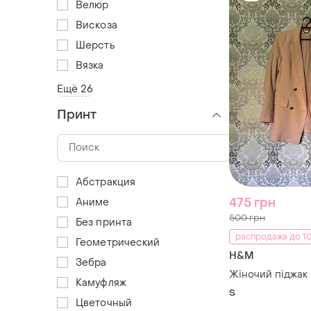
Велюр
Вискоза
Шерсть
Вязка
Ещё 26
Принт
Абстракция
475 грн
Аниме
500 грн
Без принта
распродажа до 10
Геометрический
H&M
Зебра
Жіночий піджак
Камуфляж
S
Цветочный