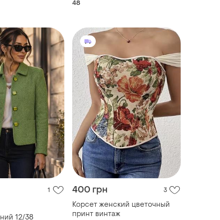
48
400 грн
1
3
Корсет женский цветочный
принт винтаж
ний 12/38