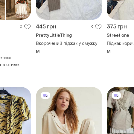
445 грн
375 грн
0
9
PrettyLittleThing
Street one
Вкорочений піджак у смужку
Піджак корич
M
M
етика:
т в стиле
mosphere