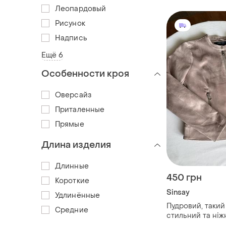
Леопардовый
Рисунок
Надпись
Ещё 6
Особенности кроя
Оверсайз
Приталенные
Прямые
Длина изделия
Длинные
450 грн
Короткие
Sinsay
Удлинённые
Пудровий, такий
Средние
стильний та ніж