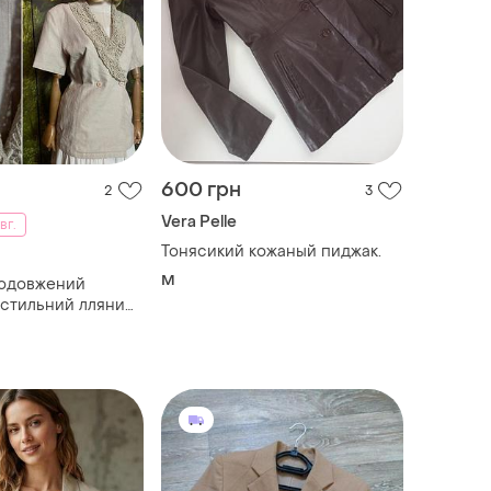
600 грн
2
3
Vera Pelle
вг.
Тонясикий кожаный пиджак.
M
подовжений
стильний лляний
 з мереживом з
кий мереживний