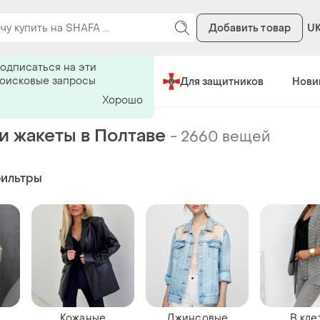
Добавить товар
U
ь на поиск
одписаться на эти
поисковые запросы
Сделано в Украине
Для защитников
Нови
Хорошо
и жакеты в Полтаве
-
2660 вещей
фильтры
Кожаные
Джинсовые
В кле