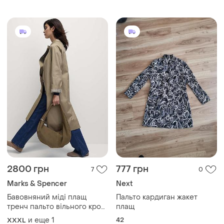
2800 грн
777 грн
7
0
Marks & Spencer
Next
Бавовняний міді плащ
Пальто кардиган жакет
тренч пальто вільного крою
плащ
marks & spencer хлопковый
и еще
1
42
XXXL