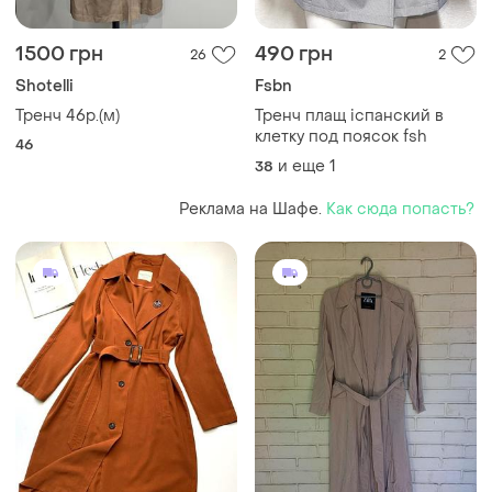
1500 грн
490 грн
26
2
Shotelli
Fsbn
Тренч 46р.(м)
Тренч плащ iспанский в
клетку под поясок fsh
46
и еще
1
38
Реклама на Шафе.
Как сюда попасть?