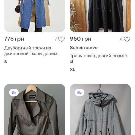
775 грн
950 грн
7
6
Schein curve
Двубортный тренч из
джинсовой ткани деним
Тренч плащ довгий розмір
тренчкот плащ пальто
xl
S
XL