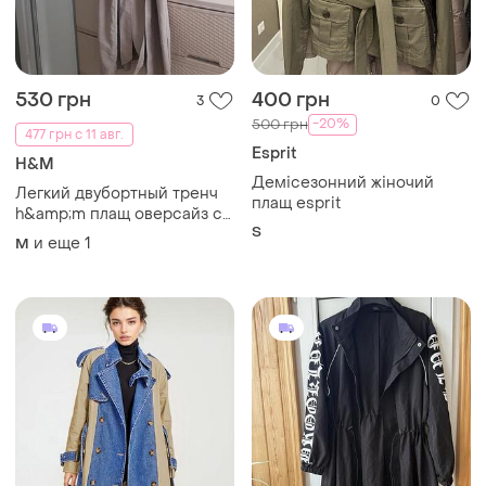
530 грн
400 грн
3
0
-20%
500 грн
477 грн с 11 авг.
Esprit
H&M
Демісезонний жіночий
Легкий двубортный тренч
плащ esprit
h&amp;m плащ оверсайз с
S
поясом накидка жакет
и еще
1
M