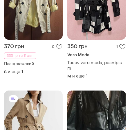
370 грн
350 грн
0
1
Vero Moda
333 грн с 11 авг.
Тренч vero moda, розмір s-
Плащ женский
m
и еще
1
S
и еще
1
M