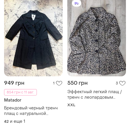
949 грн
550 грн
1
3
Эффектный легкий плащ /
854 грн с 11 авг.
тренч с леопардовым
Matador
принтом и черным кантом,
XXL
Брендовый черный тренч
размер 2хл
плащ с натуральной
шерстью matador, xl
и еще
1
42
размер.