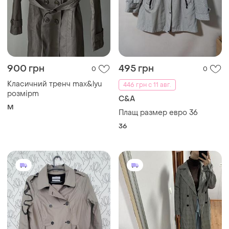
900 грн
495 грн
0
0
Класичний тренч max&lyu
446 грн с 11 авг.
розмірm
C&A
M
Плащ размер евро 36
36