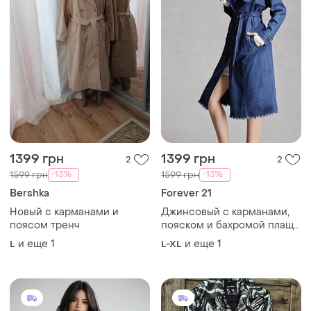
1399 грн
1399 грн
2
2
-13%
-13%
1599 грн
1599 грн
Bershka
Forever 21
Новый с карманами и
Джинсовый с карманами,
поясом тренч
пояском и бахромой плащ
большого размера
и еще
1
и еще
1
L
L-XL