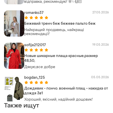
відправка, рекомендую! 🌸✨🙌🏻
romanko37
27.05.2026
Бежевий тренч беж бежеве пальто беж
Найкращий продавець, найкращі
рекомендації!
sofija212017
19.05.2026
Новые шикарные плаща красные,размер
48,50,
Дякую,все добре
bogdan_125
05.05.2026
Дождевик - пончо. военный плащ - накидка от
дождя 3в1
Хороший, якісний, надійний дощовик!
Также ищут