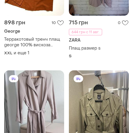
898 грн
715 грн
10
0
George
644 грн с 11 авг.
Терракотовый тренч плащ
ZARA
george 100% вискоза
Плащ размер s
большой размер батал
и еще
1
XXL
S