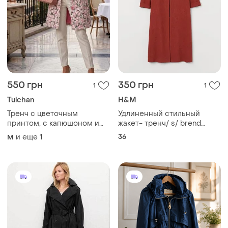
550 грн
350 грн
1
1
Tulchan
H&M
Тренч с цветочным
Удлиненный стильный
принтом, с капюшоном и
жакет- тренч/ s/ brend
карманами бренда tulchan.
h&amp;m
и еще
1
36
M
замеры:пог-51 см, длина
изделия от плеча-80 см,
длина рукава -59 см.