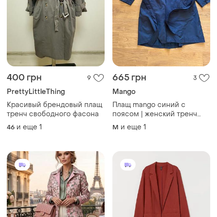
400 грн
665 грн
9
3
PrettyLittleThing
Mango
Красивый брендовый плащ
Плащ mango синий с
тренч свободного фасона
поясом | женский тренч
миди | демисезон m (eu
и еще
1
и еще
1
46
M
38–40)