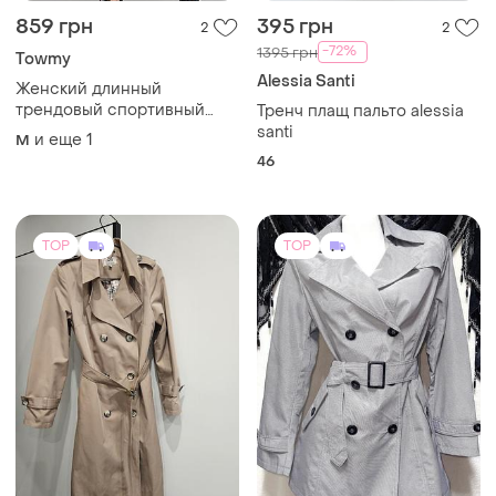
859 грн
395 грн
2
2
-72%
1395 грн
Towmy
Alessia Santi
Женский длинный
трендовый спортивный
Тренч плащ пальто alessia
плащ
santi
и еще
1
M
46
TOP
TOP