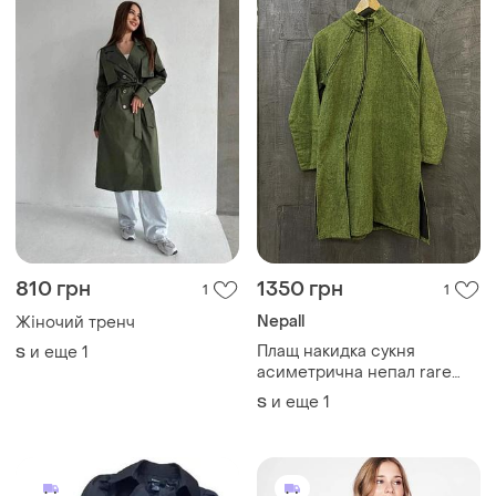
810 грн
1350 грн
1
1
Nepall
Жіночий тренч
Плащ накидка сукня
и еще
1
S
асиметрична непал rare
design nepal
и еще
1
S