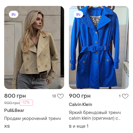
800 грн
900 грн
13
1
-12%
900 грн
Calvin Klein
Pull&Bear
Яркий брендовый тренч
calvin klein (оригинал) с
Продам укорочений тренч
анималистической
и еще
1
ХS
S
подкладкой