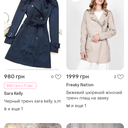
980 грн
1999 грн
0
2
Freaky Nation
882 грн с 11 авг.
Бежевий шкіряний жіночий
Sara Kelly
тренч плащ на замку
Черный тренч sara kelly, s,m
и еще
1
M
и еще
1
S