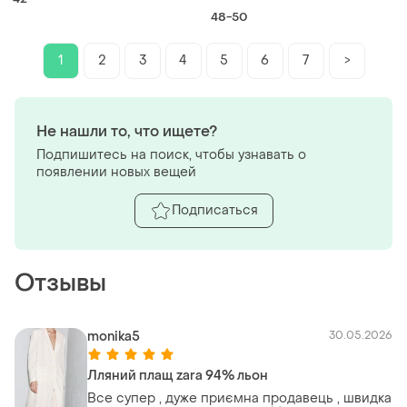
идеальное состояние
48-50
1
2
3
4
5
6
7
>
Не нашли то, что ищете?
Подпишитесь на поиск, чтобы узнавать о
появлении новых вещей
Подписаться
Отзывы
monika5
30.05.2026
Лляний плащ zara 94% льон
Все супер , дуже приємна продавець , швидка