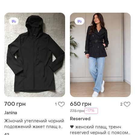
миди плащ тренч пальто
700 грн
650 грн
1
2
-17%
775 грн
Janina
Reserved
Жіночий утеплений чорний
подовжений жакет плащ з
🖤 женский плащ, тренч
капюшоном розмір 42
reserved черный с поясом
42