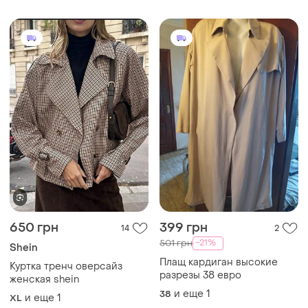
650 грн
399 грн
14
2
-21%
501 грн
Shein
Плащ кардиган высокие
Куртка тренч оверсайз
разрезы 38 евро
женская shein
и еще
1
38
и еще
1
XL