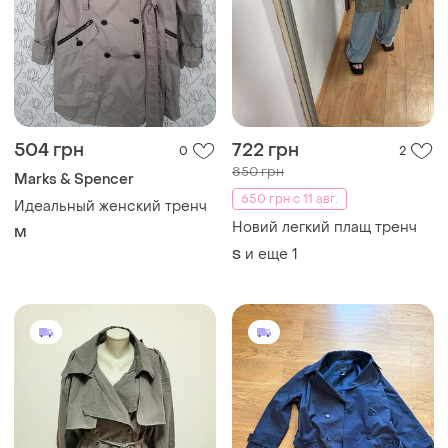
504 грн
722 грн
0
2
850 грн
Marks & Spencer
650 грн с 11 авг.
Идеальный женский тренч
Новий легкий плащ тренч
M
и еще
1
S