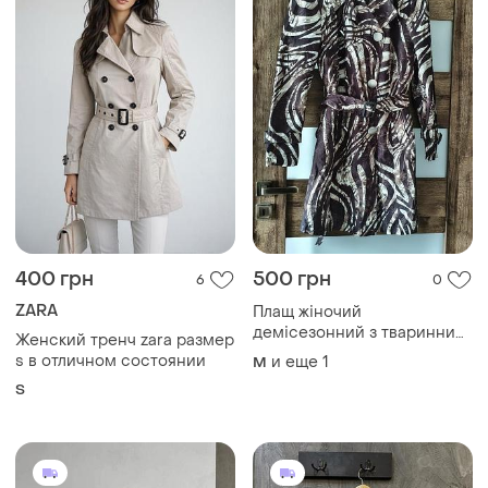
400 грн
500 грн
6
0
ZARA
Плащ жіночий
демісезонний з тваринним
Женский тренч zara размер
принтом, розмір 40
s в отличном состоянии
и еще
1
M
S