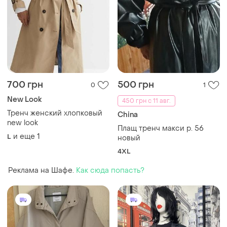
700 грн
500 грн
0
1
New Look
450 грн с 11 авг.
Тренч женский хлопковый
China
new look
Плащ тренч макси р. 56
и еще
1
L
новый
4XL
Реклама на Шафе.
Как сюда попасть?