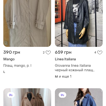
390 грн
659 грн
2
4
Mango
Linea Italiana
Плащ, mango, р. l
Giovanna linea italiana
черный кожаный плащ
L
размер l
и еще
1
M