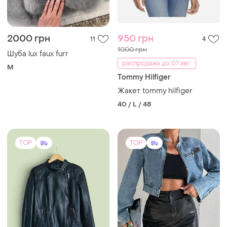
2000 грн
950 грн
11
4
1000 грн
Шуба lux faux furr
распродажа до 07 авг.
M
Tommy Hilfiger
Жакет tommy hilfiger
40 / L / 48
TOP
TOP