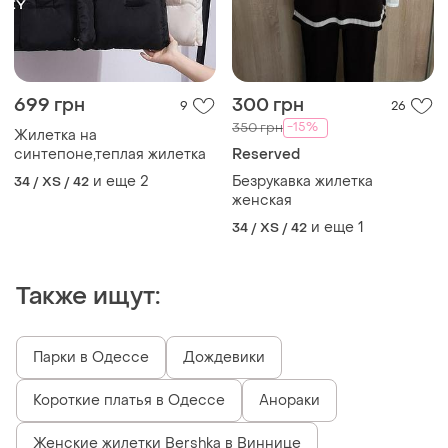
699 грн
300 грн
9
26
-15%
350 грн
Жилетка на
синтепоне,теплая жилетка
Reserved
и еще
2
Безрукавка жилетка
34 / XS / 42
женская
и еще
1
34 / XS / 42
Также ищут:
Парки в Одессе
Дождевики
Короткие платья в Одессе
Анораки
Женские жилетки Bershka в Виннице