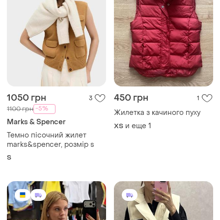
1050 грн
450 грн
3
1
-5%
1100 грн
Жилетка з качиного пуху
Marks & Spencer
и еще
1
ХS
Темно пісочний жилет
marks&spencer, розмір s
S