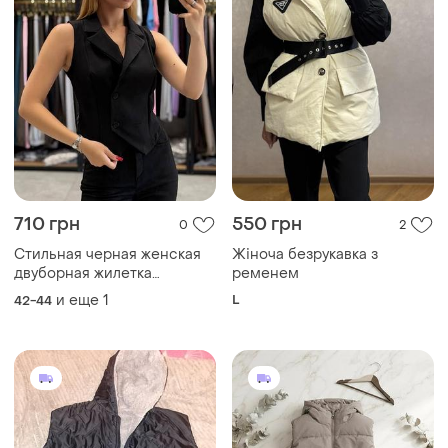
710 грн
550 грн
0
2
Стильная черная женская
Жіноча безрукавка з
двуборная жилетка
ременем
приталенного кроя из
и еще
1
L
42-44
костюмки