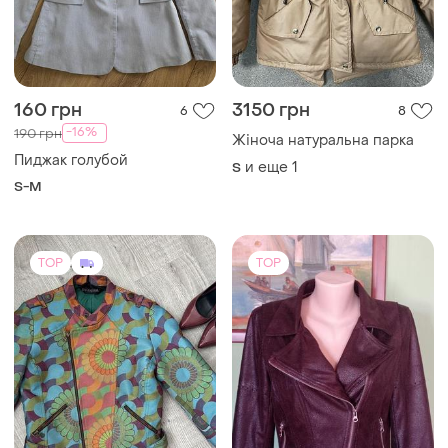
160 грн
3150 грн
6
8
-16%
190 грн
Жіноча натуральна парка
Пиджак голубой
и еще
1
S
S-M
TOP
TOP