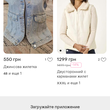
550 грн
1299 грн
1
2
-14%
1499 грн
Джинсова жилетка
Двусторонний с
и еще
1
48
карманами жилет
и еще
1
XXXL
Загружайте приложение