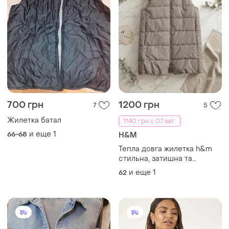
700 грн
1200 грн
7
5
Жилетка батал
1140 грн с 07 авг.
и еще
1
66-68
H&M
Тепла довга жилетка h&m
стильна, затишна та
неймовірно практична
и еще
1
62
довга жилетка від бренду
h&m. ідеальний варіант на
прохолодну погоду батал