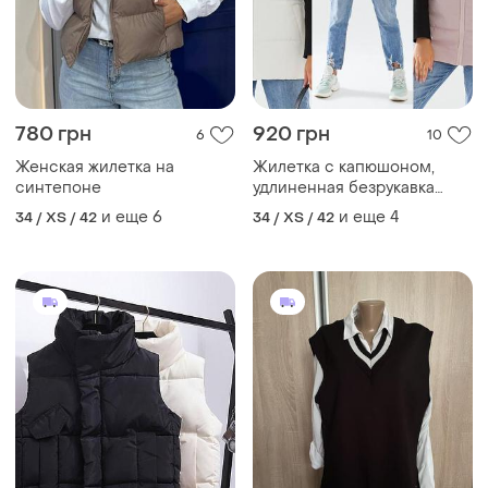
780 грн
920 грн
6
10
Женская жилетка на
Жилетка с капюшоном,
синтепоне
удлиненная безрукавка
женская с плащевки на
и еще
6
и еще
4
34 / XS / 42
34 / XS / 42
синтепоне