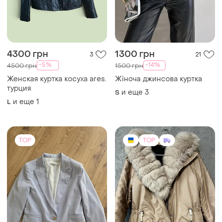
4300 грн
1300 грн
3
21
-5%
-14%
4500 грн
1500 грн
Женская куртка косуха ares.
Жіноча джинсова куртка
турция
и еще
3
S
и еще
1
L
TOP
TOP