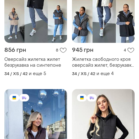
856 грн
945 грн
8
4
Оверсайз жилетка жилет
Жилетка свободного кроя
безрукавка на синтепоне
оверсайз жилет, безрукавка
га синтепони
и еще
5
и еще
4
34 / XS / 42
34 / XS / 42