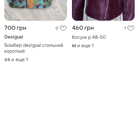
700 грн
460 грн
0
1
Desigual
Косуха р 48-50
Бомбер desigual стильний
и еще
1
M
короткий
и еще
1
ХS