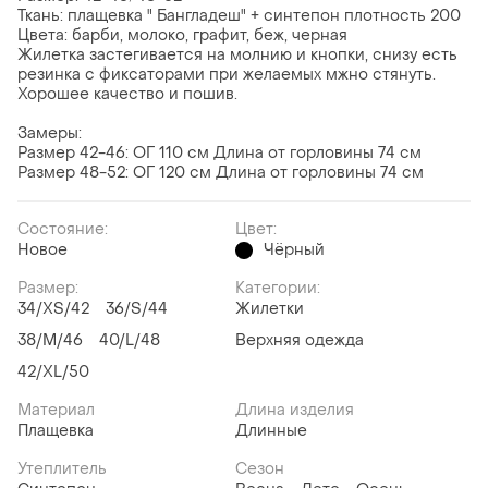
Ткань: плащевка " Бангладеш" + синтепон плотность 200
Цвета: барби, молоко, графит, беж, черная
Жилетка застегивается на молнию и кнопки, снизу есть
резинка с фиксаторами при желаемых мжно стянуть.
Хорошее качество и пошив.
Замеры:
Размер 42-46: ОГ 110 см Длина от горловины 74 см
Размер 48-52: ОГ 120 см Длина от горловины 74 см
Состояние:
Цвет:
Новое
Чёрный
Размер:
Категории:
34/XS/42
36/S/44
Жилетки
38/M/46
40/L/48
Верхняя одежда
42/XL/50
Материал
Длина изделия
Плащевка
Длинные
Утеплитель
Сезон