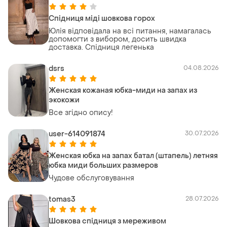
Спідниця міді шовкова горох
Юлія відповідала на всі питання, намагалась
допомогти з вибором, досить швидка
доставка. Спідниця легенька
dsrs
04.08.2026
Женская кожаная юбка-миди на запах из
экокожи
Все згідно опису!
user-614091874
30.07.2026
Женская юбка на запах батал (штапель) летняя
юбка миди больших размеров
Чудове обслуговування
tomas3
28.07.2026
Шовкова спідниця з мереживом