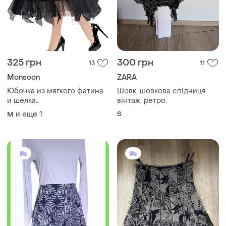
325 грн
300 грн
13
11
Monsoon
ZARA
Юбочка из мягкого фатина
Шовк, шовкова спідниця
и шелка
вінтаж. ретро.
monsoon,размер14,42
и еще
1
S
M