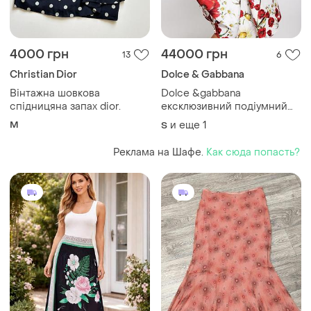
4000 грн
44000 грн
13
6
Christian Dior
Dolce & Gabbana
Вінтажна шовкова
Dolce &gabbana
спідницяна запах dior.
ексклюзивний подіумний
комплект юбка + лофери
M
и еще
1
S
made in italy оригінал
Реклама на Шафе.
Как сюда попасть?