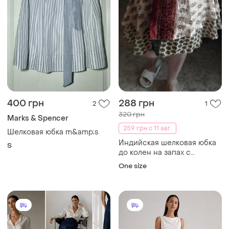
400 грн
288 грн
2
1
320 грн
Marks & Spencer
259 грн с 11 авг.
Шелковая юбка m&amp;s
Индийская шелковая юбка
S
до колен на запах с
завязками батал
One size