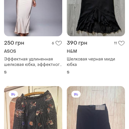
250 грн
390 грн
6
11
ASOS
H&M
Эффектная удлиненная
Шелковая черная миди
шелковая юбка, эффектного
юбка
бежево розового цвета
S
S