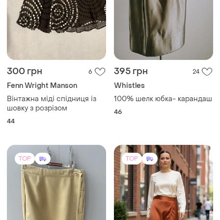
300 грн
395 грн
6
24
Fenn Wright Manson
Whistles
Вінтажна міді спідниця із
100% шелк юбка- карандаш
шовку з розрізом
46
44
TOP
TOP