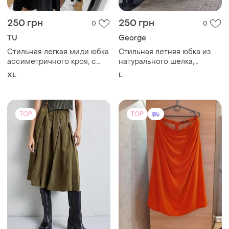
250 грн
250 грн
0
0
TU
George
Стильная легкая миди юбка
Стильная летняя юбка из
ассиметричного кроя, с
натурального шелка,
декоративной боковой
молочного цвета с черным
XL
L
драпировкой, на запахе, из
цветочным принтом, с
шелковистого черного
ассиметричным подолом/
материала, tu, 14/42/ xl/50.
углами/, george
collection12/40/ l/48
TOP
TOP