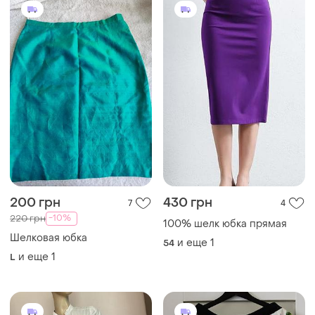
200 грн
430 грн
7
4
-10%
220 грн
100% шелк юбка прямая
Шелковая юбка
и еще
1
54
и еще
1
L