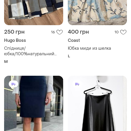
250 грн
400 грн
16
10
Hugo Boss
Coast
Спідниця/
Юбка миди из шелка
юбка/100%натуральний
L
шовк
M