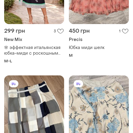
299 грн
450 грн
3
1
New Mix
Precis
🌸 эффектная итальянская
Юбка миди шелк
юбка-миди с роскошным
M
цветочным принтом m/l 🌸
M-L