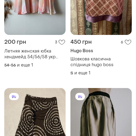
200 грн
450 грн
3
6
Hugo Boss
Летняя женская юбка
хендмейд 54/56/58 укр
Шовкова класична
размер
спідниця hugo boss
и еще
1
54-56
и еще
1
S