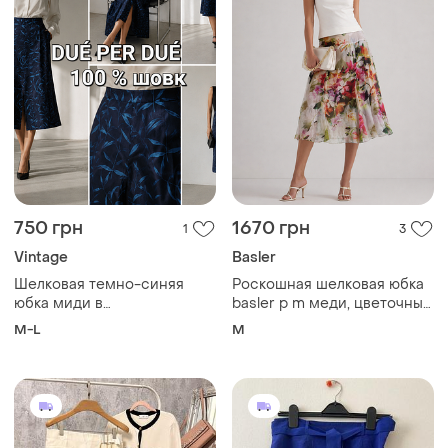
750 грн
1670 грн
1
3
Vintage
Basler
Шелковая темно-синяя
Роскошная шелковая юбка
юбка миди в
basler р m меди, цветочный
анималистический голубой
принт, 100% шелк, премиум
M-L
M
принт с разрезом спереди
dué per dué (размер 38-40)