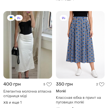
400 грн
350 грн
5
2
Monki
Елегантна молочна атласна
спідниця міді
Классная юбка в принт на
пуговицах monki
и еще
1
ХS