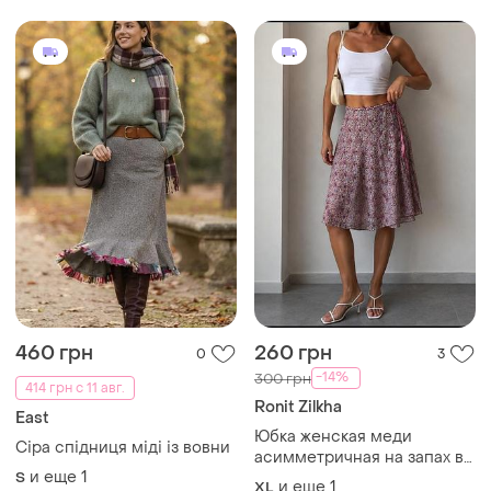
460 грн
260 грн
0
3
-14%
300 грн
414 грн с 11 авг.
Ronit Zilkha
East
Юбка женская меди
Сіра спідниця міді із вовни
асимметричная на запах вз
и еще
1
S
цветочным принтом
и еще
1
XL