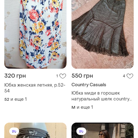
320 грн
550 грн
1
4
Country Casuals
Юбка женская летняя, р.52-
54
Юбка миди в горошек
натуральный шелк country
и еще
1
52
casuals
и еще
1
M