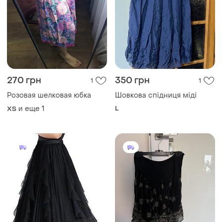
270 грн
350 грн
1
1
Розовая шелковая юбка
Шовкова спідниця міді
и еще
1
L
ХS