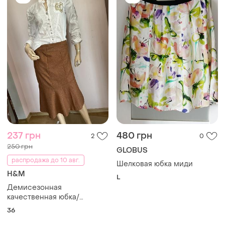
237 грн
480 грн
2
0
250 грн
GLOBUS
распродажа до 10 авг.
Шелковая юбка миди
H&M
L
Демисезонная
качественная юбка/
s/brend h&amp;m
36