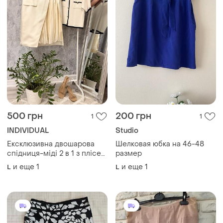
500 грн
200 грн
1
1
INDIVIDUAL
Studio
Ексклюзивна двошарова
Шелковая юбка на 46-48
спідниця-міді 2 в 1 з плісе
размер
та затином
и еще
1
и еще
1
L
L