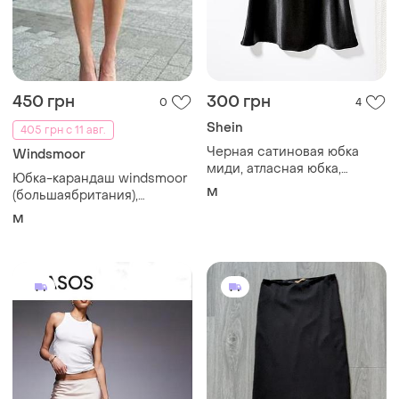
450 грн
300 грн
0
4
Shein
405 грн с 11 авг.
Черная сатиновая юбка
Windsmoor
миди, атласная юбка,
Юбка-карандаш windsmoor
шелковая юбка, р.м
M
(большаябритания),
премиальный состав,
M
темно-синяя
размерордандр 12 / м -
идеальное состояние!