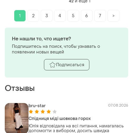
и еще
1
42
1
2
3
4
5
6
7
>
Не нашли то, что ищете?
Подпишитесь на поиск, чтобы узнавать о
появлении новых вещей
Подписаться
Отзывы
bru-star
07.08.2026
Спідниця міді шовкова горох
Юлія відповідала на всі питання, намагалась
допомогти з вибором, досить швидка