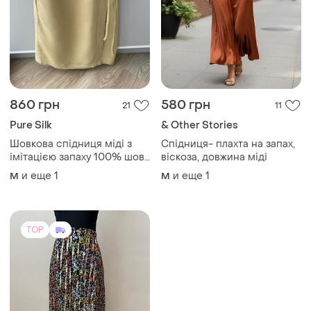
860 грн
580 грн
21
11
Pure Silk
& Other Stories
Шовкова спідниця міді з
Спідниця- плахта на запах,
імітацією запаху 100% шовк
віскоза, довжина міді
натуральний, розмір 46 (m-
и еще
1
и еще
1
M
M
l)
TOP