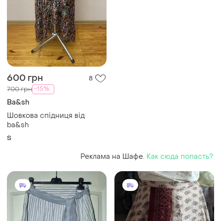
600 грн
8
-15%
700 грн
Ba&sh
Шовкова спідниця від
ba&sh
S
Реклама на Шафе.
Как сюда попасть?