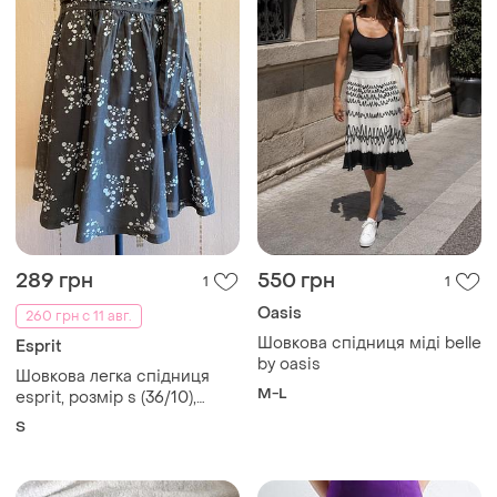
289 грн
550 грн
1
1
Oasis
260 грн с 11 авг.
Шовкова спідниця міді belle
Esprit
by oasis
Шовкова легка спідниця
M-L
esprit, розмір s (36/10),
ідеальний стан! з поясом-
S
бантом