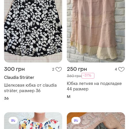
300 грн
250 грн
2
4
-31%
360 грн
Claudia Sträter
Юбка летняя на подкладке
Шелковая юбка от claudia
44 размер
sträter, размер 36
M
36