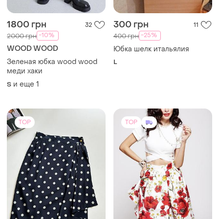
1800 грн
300 грн
32
11
-10%
-25%
2000 грн
400 грн
WOOD WOOD
Юбка шелк итальялия
Зеленая юбка wood wood
L
меди хаки
и еще
1
S
TOP
TOP