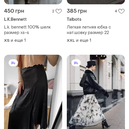
450 грн
385 грн
2
4
L.K.Bennett
Talbots
L.k. bennett 100% шелк
Легкая летняя юбка с
размер xs-s
нат.шовку размер 22
и еще
1
и еще
1
ХS
XXL