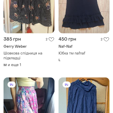
385 грн
450 грн
2
2
Gerry Weber
Naf-Naf
Шовкова спідниця на
Юбка тм nafnaf
підкладці
L
и еще
1
M