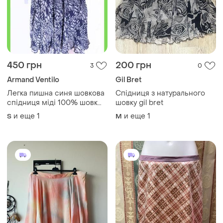
450 грн
200 грн
3
0
Armand Ventilo
Gil Bret
Легка пишна синя шовкова
Спідниця з натурального
спідниця міді 100% шовк
шовку gil bret
вінтаж р. 38 s, м франція
и еще
1
и еще
1
S
M
armand ventilo шелковая
юбка миди на подкладке
шелк