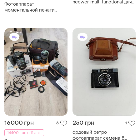
neewer multi functional для
Фотоаппарат
світлової підставки, з
моментальной печати
кріпленням 1/2,1/4,3/8,5/8
kodak mini shot 2 retro 2в1 +
дюймів
bluetooth принтер со
смартфона (8 листов)
16000 грн
250 грн
8
1
ордовый ретро
14400 грн с 11 авг.
фотоаппарат семена 8