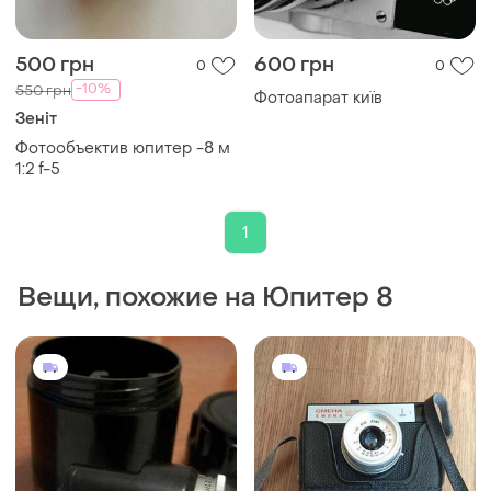
500 грн
600 грн
0
0
-10%
550 грн
Фотоапарат київ
Зеніт
Фотообъектив юпитер -8 м
1:2 f-5
1
Вещи, похожие на Юпитер 8