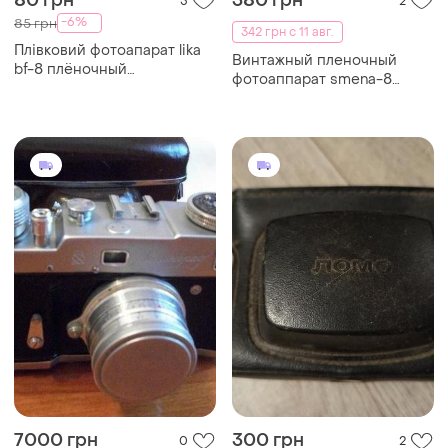
80 грн
380 грн
5
2
-6%
85 грн
342 грн с 11 авг.
Плівковий фотоапарат lika
Винтажный пленочный
bf-8 плёночный
фотоаппарат smena-8
фотоаппарат
loomo + жесткий футляр
7000 грн
300 грн
0
2