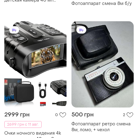
детская камера 40 мп
Фотоаппарат смена 8м б/у
1080p, винтажная, 2.4"
экран, подсветка, tf карта
на 32 гб, 8-кратный зум
2999 грн
500 грн
0
2
Фотоаппарат ретро смена
2699 грн с 11 авг.
8м, ломо, + чехол
Очки ночного видения 4k