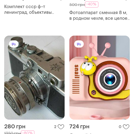
-40%
500 грн
Комплект ссср ф-т
ленинград, объективы
Фотоаппарат сменная 8 м,
юпитер-9,12 , волна-9
в родном чехле, все целое,
было исправно
280 грн
724 грн
2
0
-80%
1350 грн