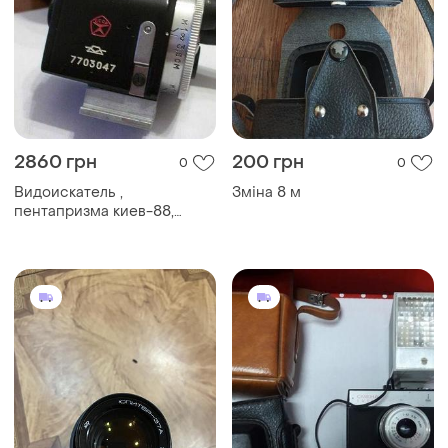
2860 грн
200 грн
0
0
Видоискатель ,
Зміна 8 м
пентапризма киев-88,
объектив юпитер-3,21,37,
фотоаппарат тсввс