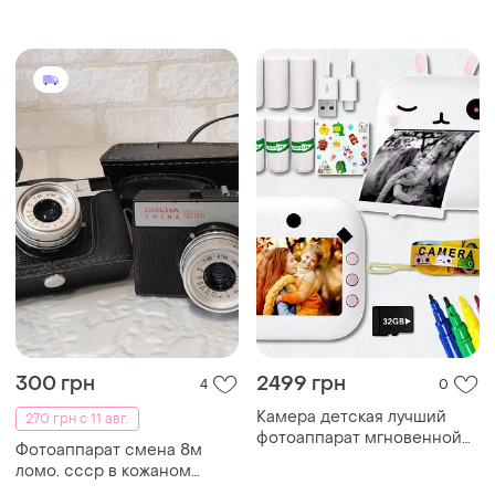
мегапіксельна камера, 2,4-
дюймовий рк-дисплей з 16-
кратним цифровим зумом
300 грн
2499 грн
4
0
Камера детская лучший
270 грн с 11 авг.
фотоаппарат мгновенной
Фотоаппарат смена 8м
печати фотоаппарат с
ломо. ссср в кожаном
печатью на термобумаге
чехле