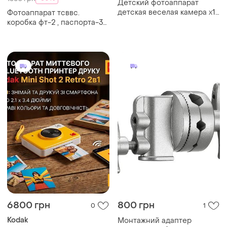
Детский фотоаппарат
детская веселая камера x14
Фотоаппарат тсввс.
розовый для съемки ярких
коробка фт-2 , паспорта-3-
моментов с разрешением
штук осталось , объектив
8 мп
юпитер-9
6800 грн
800 грн
0
1
Kodak
Монтажний адаптер