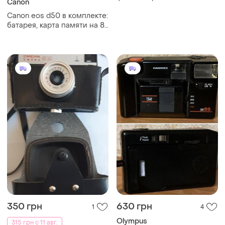
Canon
smena сср на запчасти или
Canon eos d50 в комплекте:
восстановление
батарея, карта памяти на 8
винтажный ретро для
гб, зарядные шнурок на
декора советский
шею сумка kata dc 445
фотоаппарат ретро винтаж
350 грн
630 грн
1
4
Olympus
315 грн с 11 авг.