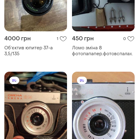
4000 грн
450 грн
1
0
Обʼєктив юпитер 37-а
Ломо зміна 8
3,5/135
фотопапапер.фотовспалах.