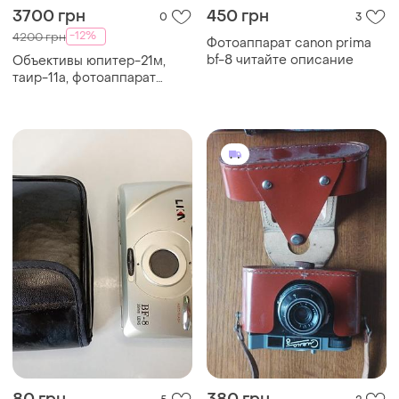
3700 грн
450 грн
0
3
-12%
4200 грн
Фотоаппарат canon prima
bf-8 читайте описание
Объективы юпитер-21м,
таир-11a, фотоаппарат
тсввс тсввс