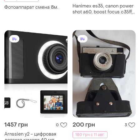
Hanimex es35, canon power
Фотоаппарат смена 8м.
shot a60, boost focus c35ff,
olympus trip 505, sony ddv-8
sony digital video camera
1457 грн
200 грн
0
3
Arnssien y2 - цифровая
180 грн с 11 авг.