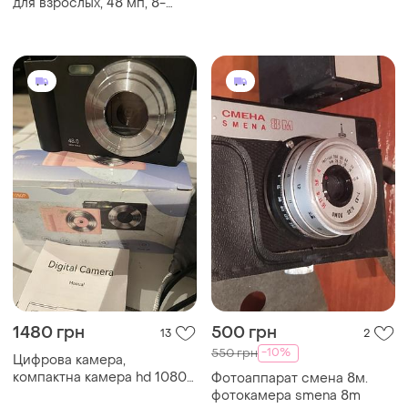
для взрослых, 48 мп, 8-
кратное увеличение,
перезаряжаемая батарея
10000 мач, инфракрасный
бинокль, 3-дюймовый hd-
экран.
1480 грн
500 грн
13
2
-10%
550 грн
Цифрова камера,
компактна камера hd 1080p
Фотоаппарат смена 8м.
з картой пам’яті-8 гб , 48-
фотокамера smena 8m