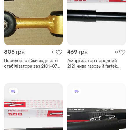
805 грн
469 грн
0
0
Посилені стійки заднього
Амортизатор передний
стабілізатора ваз 2101-07,
2121 нива газовый fartek
нива
(чехия) 2101, 2102, 2103,
2104, 2105, 2106, 2107, 2121-
2905402