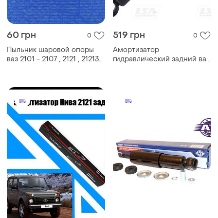
60 грн
519 грн
0
0
Пыльник шаровой опоры
Амортизатор
ваз 2101 - 2107 , 2121 , 21213
гидравлический задний ваз
нива
2121 - lsa (2121-2915402)