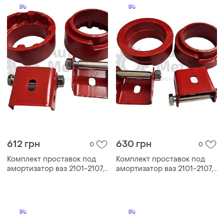
612 грн
630 грн
0
0
Комплект проставок под
Комплект проставок под
амортизатор ваз 2101-2107,
амортизатор ваз 2101-2107,
нива (h= 30мм) задние
нива (h= 20мм) задние
(комплект 2+2шт)
(комплект 2+2шт)