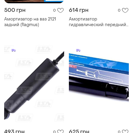
500 грн
614 грн
0
0
Амортизатор на ваз 2121
Амортизатор
задний (flagmus)
гидравлический передний
ваз 2121 at - (2121-2905402-
01)
493 грн
625 грн
0
0