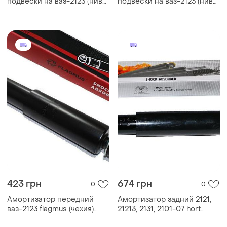
подвески на ваз-2123 (нива
подвески на ваз-2123 (нива
шевроле, niva chevrolet)
шевроле, niva chevrolet)
2123-2905004
2123-2905004
423 грн
674 грн
0
0
Амортизатор передний
Амортизатор задний 2121,
ваз-2123 flagmus (чехия)
21213, 2131, 2101-07 hort
(нива шевроле, niva
(германия) 2102, 2103, 2104,