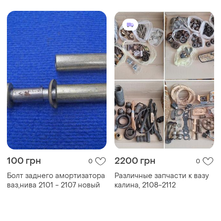
chevrolet) 2123-2905004
2105, 2106, нива
100 грн
2200 грн
0
0
Болт заднего амортизатора
Различные запчасти к вазу
ваз,нива 2101 - 2107 новый
калина, 2108-2112