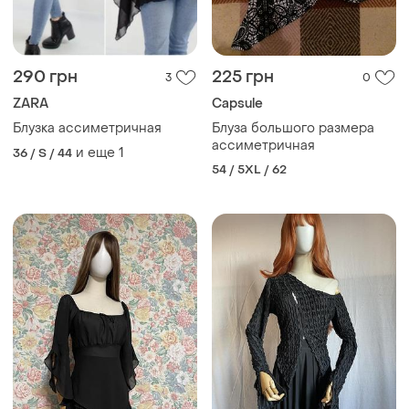
290 грн
225 грн
3
0
ZARA
Capsule
Блузка ассиметричная
Блуза большого размера
ассиметричная
и еще
1
36 / S / 44
54 / 5XL / 62