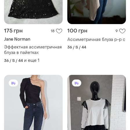
175 грн
100 грн
18
9
Jane Norman
Ассиметричная блуза р-р с
Эффектная ассиметричная
36 / S / 44
блуза в пайетках
и еще
1
36 / S / 44