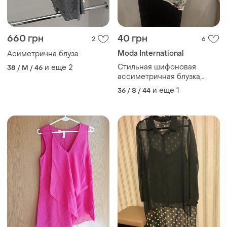
660 грн
40 грн
2
6
Moda International
Асиметрична блуза
Стильная шифоновая
и еще
2
38 / M / 46
ассиметричная блузка,
принт ,,птички.,,
и еще
1
36 / S / 44