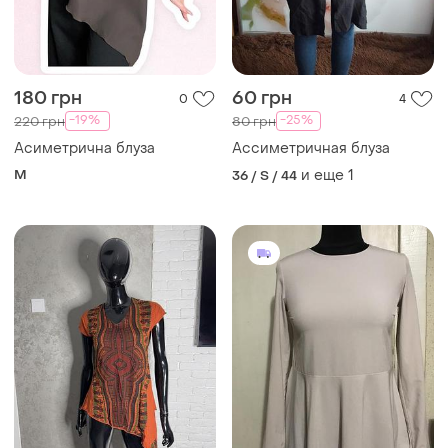
180 грн
60 грн
0
4
-19%
-25%
220 грн
80 грн
Асиметрична блуза
Ассиметричная блуза
M
и еще
1
36 / S / 44