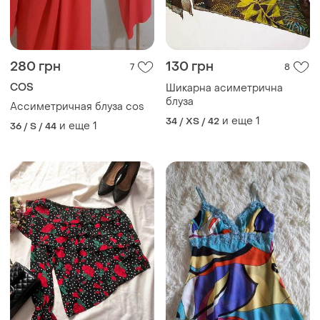
280 грн
130 грн
7
8
COS
Шикарна асиметрична
блуза
Ассиметричная блуза cos
и еще
1
34 / XS / 42
и еще
1
36 / S / 44