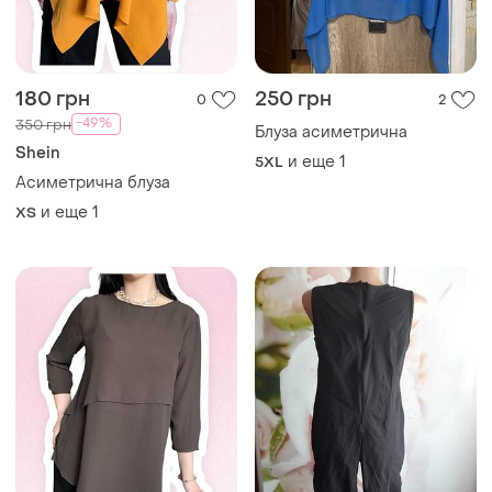
180 грн
250 грн
0
2
-49%
350 грн
Блуза асиметрична
Shein
и еще
1
5XL
Асиметрична блуза
и еще
1
ХS