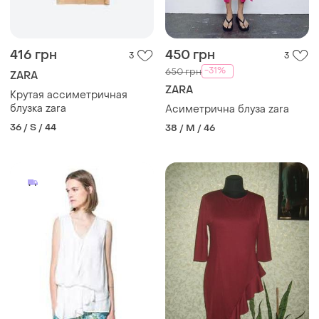
416 грн
450 грн
3
3
-31%
650 грн
ZARA
ZARA
Крутая ассиметричная
блузка zara
Асиметрична блуза zara
36 / S / 44
38 / M / 46