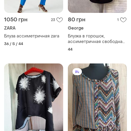
1050 грн
80 грн
23
1
ZARA
George
Блуза ассиметричная zara
Блузка в горошок,
ассиметричная свободная
36 / S / 44
блуза в горошек george, s
44