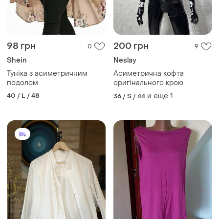
98 грн
200 грн
0
9
Shein
Neslay
Туніка з асиметричним
Асиметрична кофта
подолом
оригінального крою
40 / L / 48
и еще
1
36 / S / 44