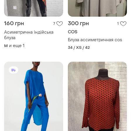
160 грн
300 грн
7
1
COS
Асиметрична індійська
блуза
Блуза ассиметричная cos
и еще
1
M
34 / XS / 42