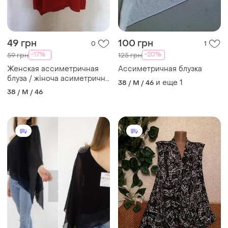
49 грн
100 грн
0
1
-17%
-20%
59 грн
125 грн
Женская ассиметричная
Ассиметричная блузка
блуза / жіноча асиметрична
и еще
1
38 / M / 46
блуза
38 / M / 46