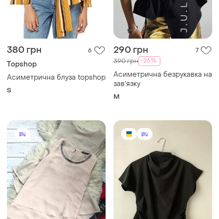
380 грн
290 грн
6
7
-26%
390 грн
Topshop
Асиметрична безрукавка на
Асиметрична блуза topshop
завʼязку
S
M