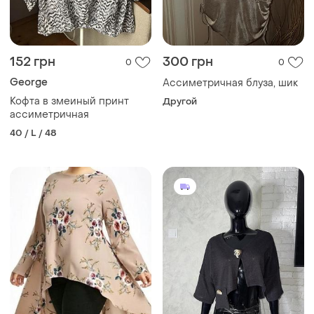
152 грн
300 грн
0
0
George
Ассиметричная блуза, шик
Кофта в змеиный принт
Другой
ассиметричная
40 / L / 48