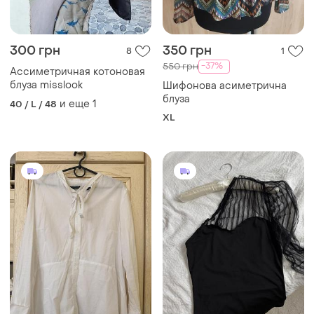
300 грн
350 грн
8
1
-37%
550 грн
Ассиметричная котоновая
блуза misslook
Шифонова асиметрична
блуза
и еще
1
40 / L / 48
XL