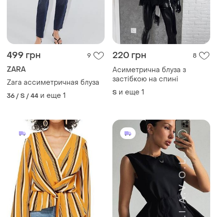
499 грн
220 грн
9
8
ZARA
Асиметрична блуза з
застібкою на спині
Zara ассиметричная блуза
и еще
1
S
и еще
1
36 / S / 44