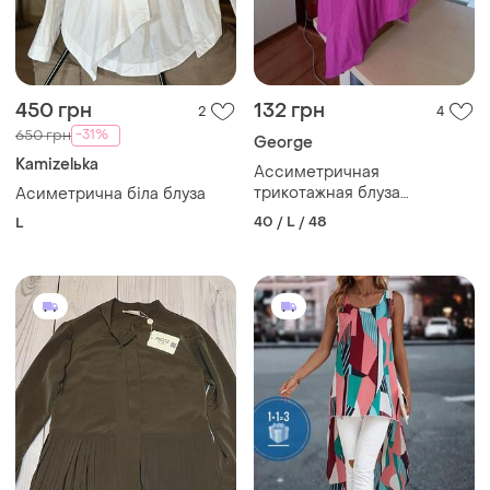
450 грн
132 грн
2
4
-31%
650 грн
George
Kamizelьka
Ассиметричная
трикотажная блуза
Асиметрична біла блуза
сиреневого цвета
40 / L / 48
L