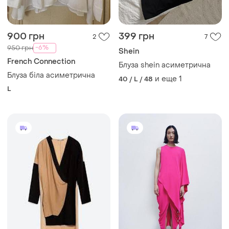
900 грн
399 грн
2
7
-6%
950 грн
Shein
French Connection
Блуза shein асиметрична
Блуза біла асиметрична
и еще
1
40 / L / 48
L