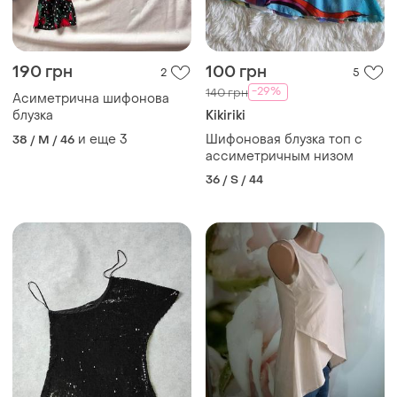
190 грн
100 грн
2
5
-29%
140 грн
Асиметрична шифонова
блузка
Kikiriki
и еще
3
Шифоновая блузка топ с
38 / M / 46
ассиметричным низом
36 / S / 44