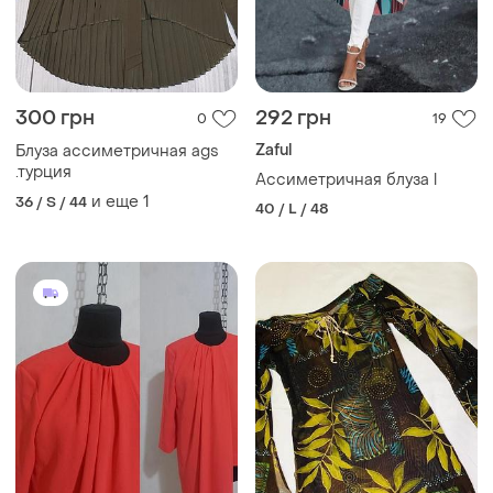
300 грн
292 грн
0
19
Zaful
Блуза ассиметричная ags
.турция
Ассиметричная блуза l
и еще
1
36 / S / 44
40 / L / 48