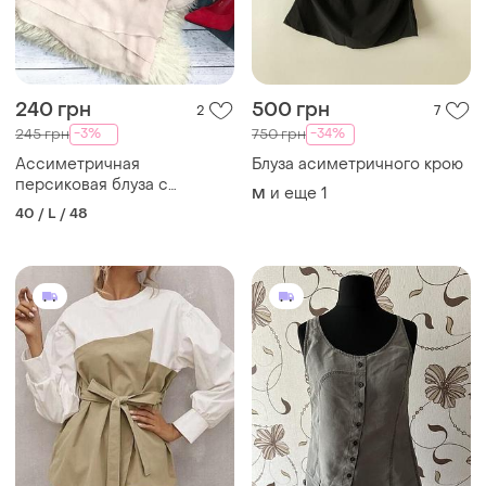
240 грн
500 грн
2
7
-3%
-34%
245 грн
750 грн
Ассиметричная
Блуза асиметричного крою
персиковая блуза с
и еще
1
M
украшением newlook
40 / L / 48