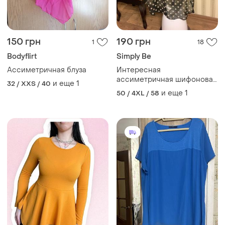
150 грн
190 грн
1
18
Bodyflirt
Simply Be
Ассиметричная блуза
Интересная
ассиметричная шифоновая
и еще
1
32 / XXS / 40
блуза
и еще
1
50 / 4XL / 58