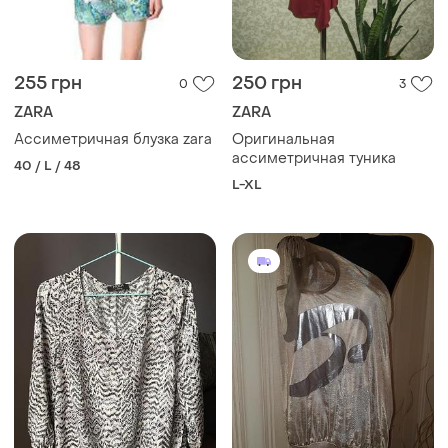
255 грн
250 грн
0
3
ZARA
ZARA
Ассиметричная блузка zara
Оригинальная
ассиметричная туника
40 / L / 48
L-XL