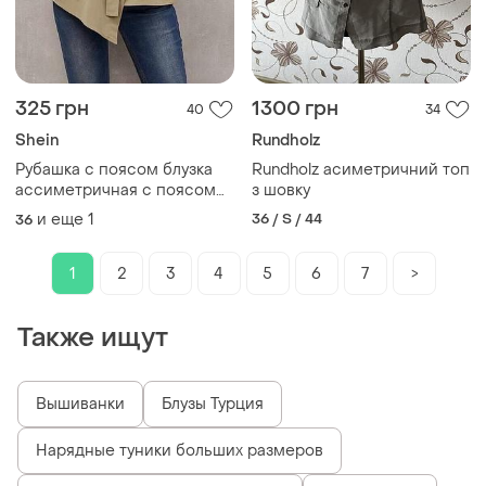
325 грн
1300 грн
40
34
Shein
Rundholz
Рубашка с поясом блузка
Rundholz асиметричний топ
ассиметричная с поясом
з шовку
shein блуза асиметрична
и еще
1
36 / S / 44
36
молоко+беж рубашка
базовая
1
2
3
4
5
6
7
>
Также ищут
Вышиванки
Блузы Турция
Нарядные туники больших размеров