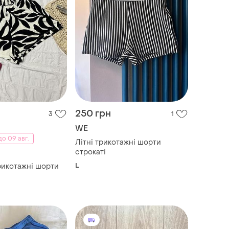
250 грн
3
1
WE
о 09 авг.
Літні трикотажні шорти
строкаті
L
трикотажні шорти