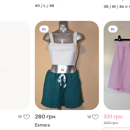
40 / L / 48
и
38 / M / 46
280 грн
531 грн
19
14
559 грн
Esmara