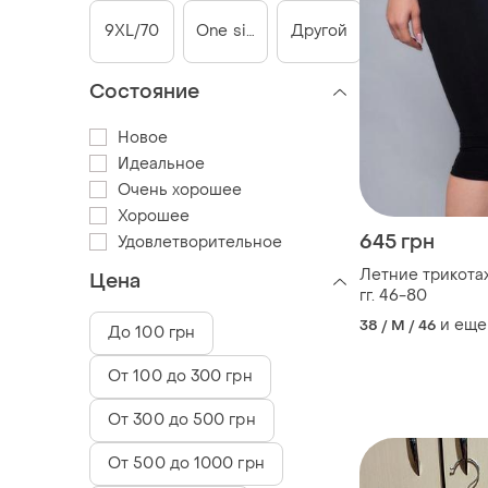
9XL/70
One size
Другой
Состояние
Новое
Идеальное
Очень хорошее
Хорошее
645 грн
Удовлетворительное
Летние трикот
Цена
гг. 46-80
и еще
38 / M / 46
До 100 грн
От 100 до 300 грн
От 300 до 500 грн
От 500 до 1000 грн