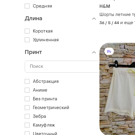
Средняя
H&M
Шорты летние т
Длина
и еще
36 / S / 44
Короткая
Удлиненная
Принт
Абстракция
Аниме
Без принта
Геометрический
Зебра
Камуфляж
Цветочный