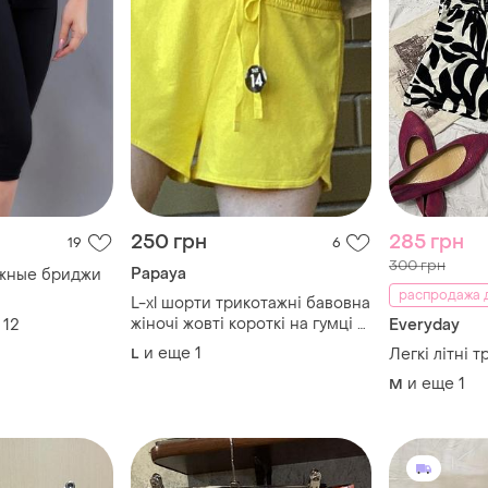
250 грн
285 грн
19
6
300 грн
Papaya
ажные бриджи
распродажа д
L-xl шорти трикотажні бавовна
жіночі жовті короткі на гумці з
12
Everyday
затяжкою літні еластичні
и еще
1
L
Легкі літні 
и еще
1
M