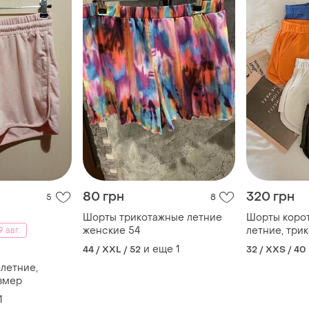
80 грн
320 грн
5
8
Шорты трикотажные летние
Шорты коро
женские 54
летние, три
 авг.
на лето, коро
и еще
1
44 / XXL / 52
32 / XXS / 40
трикотажні ш
летние,
змер
1