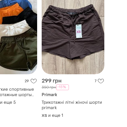
299 грн
29
7
-15%
350 грн
ткие спортивные
котажные шорты
Primark
ткі літні шорти,
и еще
5
Трикотажні літні жіночі шорти
орти на літо
primark
и еще
1
ХS