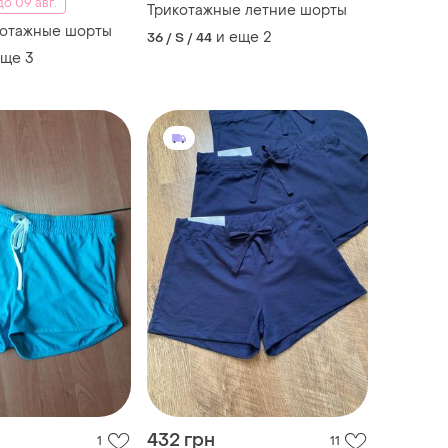
о 09 авг.
Трикотажные летние шорты
котажные шорты
и еще
2
36 / S / 44
еще
3
432 грн
1
11