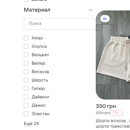
Материал
Атлас
Хлопок
Вельвет
Велюр
Вискоза
Шерсть
Гипюр
Дайвинг
Джинс
350 грн
-7%
375 грн
Эластан
Шорти віскоза , 
Ещё 24
шорти трикотаж