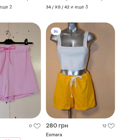
 еще
2
и еще
3
34 / XS / 42
280 грн
0
12
Esmara