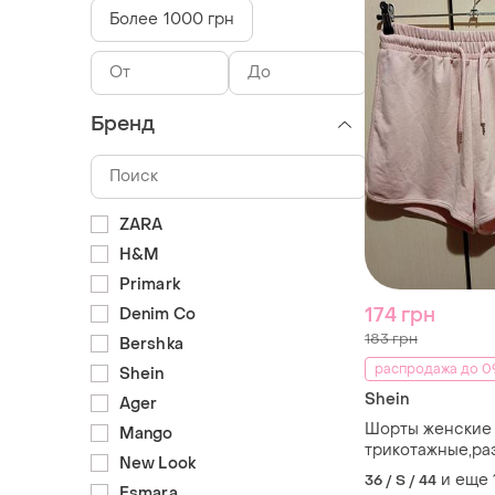
Более 1000 грн
Бренд
ZARA
H&M
Primark
174 грн
Denim Co
183 грн
Bershka
распродажа до 09
Shein
Shein
Ager
Шорты женские 
Mango
трикотажные,ра
New Look
и еще
36 / S / 44
Esmara