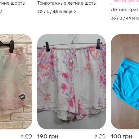
распродажа д
тние шорты
Трикотажные летние шрты
Летние три
2
и еще
2
40 / L / 48
и 
36 / S / 44
190 грн
100 грн
2
2