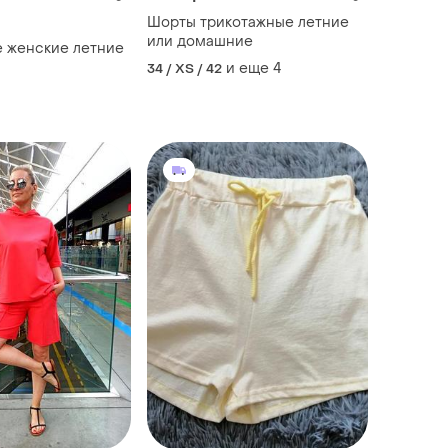
Шорты трикотажные летние
или домашние
 женские летние
и еще
4
34 / XS / 42