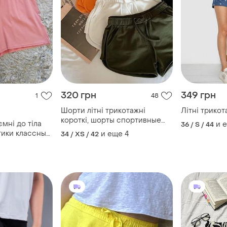
320 грн
349 грн
1
48
Шорти літні трикотажні
Літні трико
короткі, шорты спортивные
ємні до тіла
и 
36 / S / 44
летние короткие трикотажные
ассные
и еще
4
34 / XS / 42
 к телу
ртики