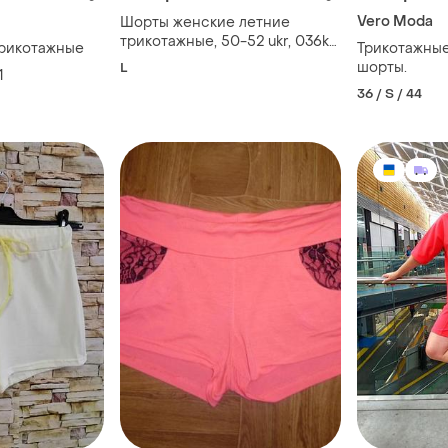
Vero Moda
Шорты женские летние
трикотажные, 50-52 ukr, 036kk
рикотажные
Трикотажные
(только в указанном размере,
шорты.
L
1
только 1 шт)
36 / S / 44