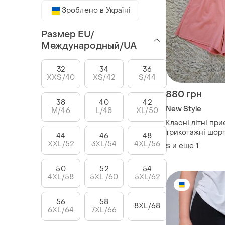
Зроблено в Україні
Размер EU/
Международный/UA
32
34
36
XXS/40
XS/42
S/44
880 грн
38
40
42
New Style
M/46
L/48
XL/50
Класні літні при
трикотажні шортики кл
44
46
48
летние приятные
XXL/52
3XL/54
4XL/56
и еще
1
S
трикотажные шо
50
52
54
4XL/58
5XL /60
5XL/62
56
58
8XL/68
6XL/64
7XL/66