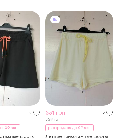
531 грн
2
2
559 грн
о 09 авг.
распродажа до 09 авг.
котажные шорты
Летние трикотажные шорты