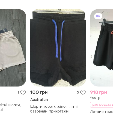
100 грн
918 грн
1
5
966 грн
Australian
літні шорти,
распродажа д
Шорти короткі жіночі літні
ні
бавовняні трикотажні
Летние три