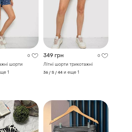
349 грн
0
0
тажні шорти
Літні шорти трикотажні
еще
1
и еще
1
36 / S / 44