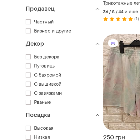
Трикотажные ле
Продавец
и еще
36 / S / 44
(1)
Частный
Бизнес и другие
Декор
Без декора
Пуговицы
С бахромой
С вышивкой
С завязками
Рваные
Посадка
Высокая
250 грн
Низкая