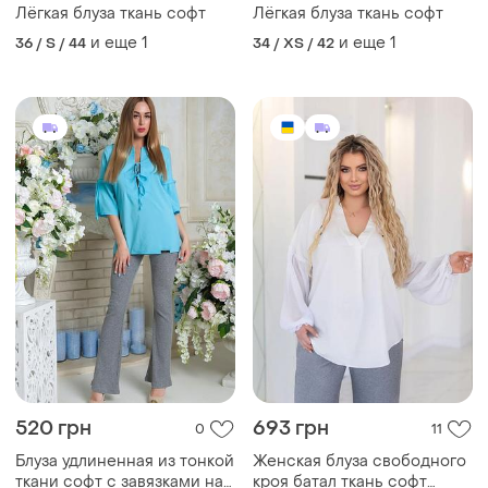
Лёгкая блуза ткань софт
Лёгкая блуза ткань софт
и еще
1
и еще
1
36 / S / 44
34 / XS / 42
520 грн
693 грн
0
11
Блуза удлиненная из тонкой
Женская блуза свободного
ткани софт с завязками на
кроя батал ткань софт