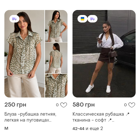
легкой ткани софт.
250 грн
580 грн
0
0
Блуза -рубашка летняя,
Классическая рубашка 📍
легкая на пуговицах
тканина - софт 📍
тканина софт
размеры:42-44, 46-48, 50-
M
и еще
2
42-44
52