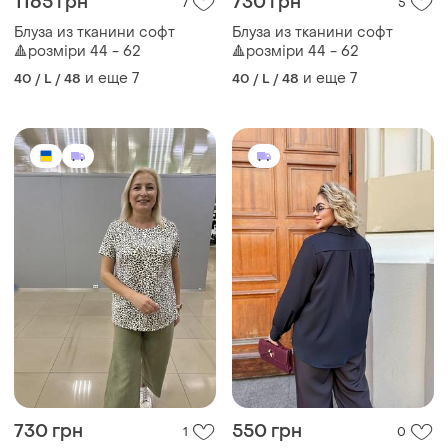
1165 грн
730 грн
7
5
Блуза из тканини софт
Блуза из тканини софт
🔺розміри 44 - 62
🔺розміри 44 - 62
и еще
7
и еще
7
40 / L / 48
40 / L / 48
730 грн
550 грн
1
0