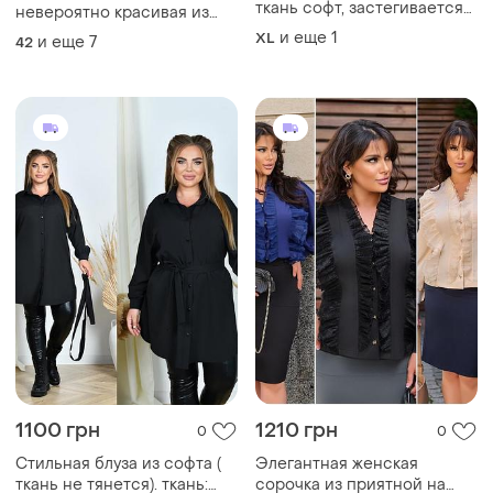
ткань софт, застегивается
невероятно красивая из
на пуговицы, очень удобная
легкой ткани софт норма и
и еще
1
XL
и еще
7
42
и легкая, стан идеален!
батал
1100 грн
1210 грн
0
0
Стильная блуза из софта (
Элегантная женская
ткань не тянется). ткань:
сорочка из приятной на