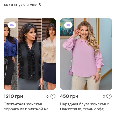
софт. цвет: черный, ярко-
ощупь ткани софт + органза
и еще
5
44 / XXL / 52
синий, мокко. размеры: 52-
размеры большие
54, 56-58, 60-62. длина
блузы: 92
1210 грн
450 грн
0
0
Элегантная женская
Нарядная блуза женская с
сорочка из приятной на
манжетами, ткань софт,
ощупь ткани софт + органза
батал, 50-52,54-56,58-60