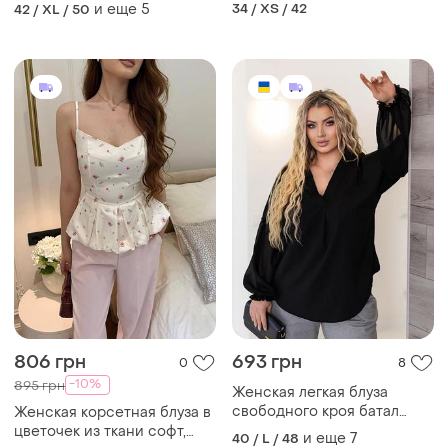
блуза блузка тканина софт
и еще
5
34 / XS / 42
42 / XL / 50
806 грн
693 грн
0
8
-10%
895 грн
Женская легкая блуза
свободного кроя батал
Женская корсетная блуза в
ткань софт рукав шифон
цветочек из ткани софт,
и еще
7
40 / L / 48