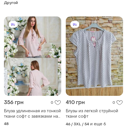
летняя романтичная блузка
Другой
с акцентом на талии
356 грн
410 грн
0
0
Блуза удлиненная из тонкой
Блузы из легкой струйной
ткани софт с завязками на
ткани софт
декольте и рукавах р.48
48
и еще
6
46 / 3XL / 54