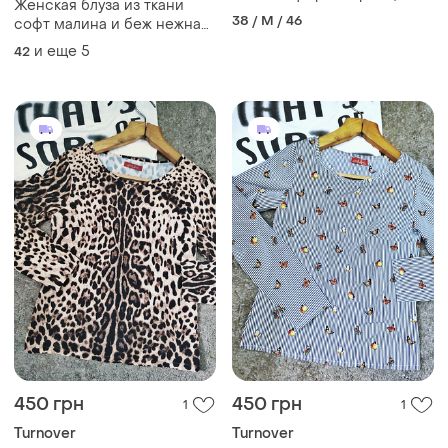
Женская блуза из ткани
голубой
38 / M / 46
софт малина и беж нежная
хрупкая
и еще
5
42
450 грн
450 грн
1
1
Turnover
Turnover