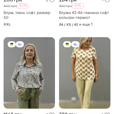
200 грн
264 грн
2
1
-50%
-27%
400 грн
360 грн
Блуза, ткань софт, размер
Блузка 42-46-тканина софт
50
кольори-теракот
XXL
и еще
1
34 / XS / 42