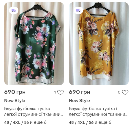
690 грн
690 грн
1
0
New Style
New Style
Блуза футболка туніка і
Блуза футболка туніка і
легкої струминної тканини
легкої струминної тканини
супер софт стильна жіноча
супер софт стильна жіноча
и еще
6
и еще
6
48 / 4XL / 56
48 / 4XL / 56
туніка (батал) в наявнос
туніка (батал) в наявнос