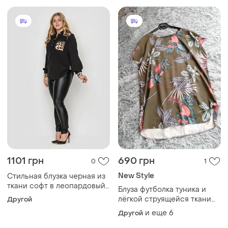
1101 грн
690 грн
0
1
New Style
Стильная блузка черная из
ткани софт в леопардовый
Блуза футболка туника и
принт, больших размеров
лёгкой струящейся ткани
Другой
от 52 до 58
супер софт принт 3 д цветы
и еще
6
Другой