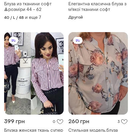
Блуза из тканини софт
Елегантна класична блуза з
🔺розміри 44 - 62
м'якої тканини софт
и еще
7
Другой
40 / L / 48
399 грн
260 грн
0
3
Блузка женская ткань супер
Стильная модель,блуза