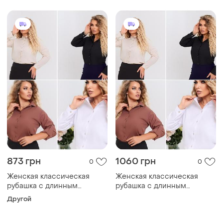
873 грн
1060 грн
0
0
Женская классическая
Женская классическая
рубашка с длинным
рубашка с длинным
рукавом ткань софт на
рукавом ткань софт на
Другой
пуговицах норма и баталл
пуговицах норма и баталл