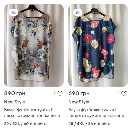
890 грн
690 грн
2
1
New Style
New Style
Блуза футболка туніка і
Блуза футболка туніка і
легкої струминної тканини
легкої струминної тканини
супер софт стильна жіноча
супер софт стильна жіноча
и еще
6
и еще
6
52 / 5XL / 60
48 / 4XL / 56
туніка (батал) в наявнос
туніка (батал) в наявнос