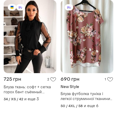
725 грн
690 грн
2
1
New Style
Блуза ткань: софт + сетка
горох бант съёмный.
Блуза футболка туніка і
пуговицы рабочие
легкої струминної тканини
и еще
3
34 / XS / 42
(жемчужные). воротник-
супер софт стильна жіноча
и еще
6
50 / 4XL / 58
стойка. отличное качество.
туніка (батал) в наявнос