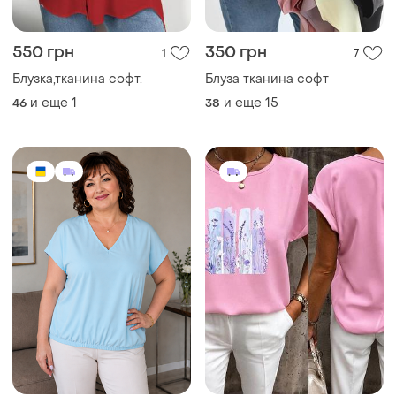
550 грн
350 грн
1
7
Блузка,тканина софт.
Блуза тканина софт
и еще
1
и еще
15
46
38