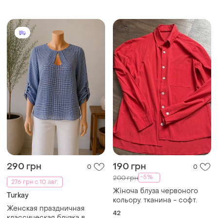
290 грн
190 грн
0
0
-5%
200 грн
276 грн с 10 авг.
Жіноча блуза червоного
Turkay
кольору. тканина - софт.
Женская праздничная
42
классическая блузка в