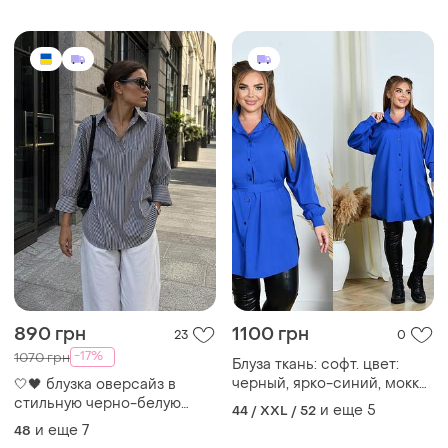
размеры большие
890 грн
1100 грн
23
0
-17%
1070 грн
Блуза ткань: софт. цвет:
черный, ярко-синий, мокко.
🤍🖤 блузка оверсайз в
размеры: 52-54, 56-58, 60-
стильную черно-белую
и еще
5
44 / XXL / 52
62.
полоску стильная и
и еще
7
48
комфортная блузка из