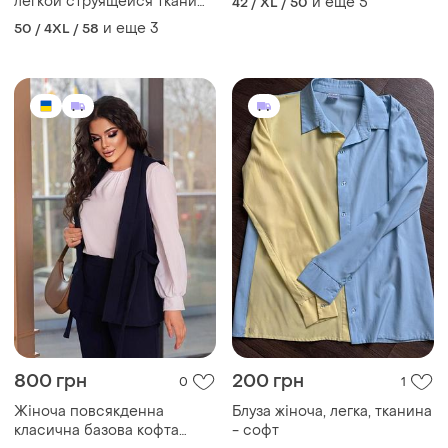
лёгкой струящейся ткани
и еще
5
42 / XL / 50
супер софт
и еще
3
50 / 4XL / 58
800 грн
200 грн
0
1
Жіноча повсякденна
Блуза жіноча, легка, тканина
класична базова кофта
- софт