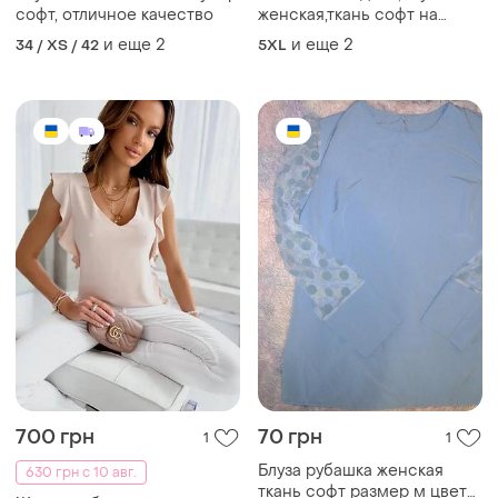
софт, отличное качество
женская,ткань софт на
большой размер
и еще
2
и еще
2
34 / XS / 42
5XL
700 грн
70 грн
1
1
Блуза рубашка женская
630 грн с 10 авг.
ткань софт размер м цвет