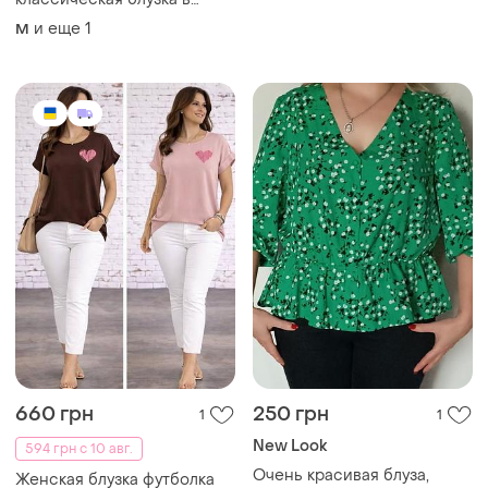
принт гусиная лапка из
и еще
1
M
ткани софт, размер m
660 грн
250 грн
1
1
New Look
594 грн с 10 авг.
Очень красивая блуза,
Женская блузка футболка