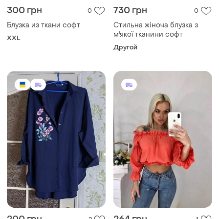
300 грн
730 грн
0
0
Блузка из ткани софт
Стильна жіноча блузка з
м'якої тканини софт
XXL
Другой