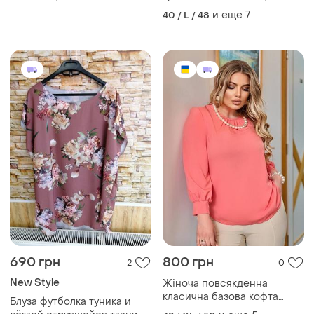
декольте и рукавах
рукава шифон
и еще
7
40 / L / 48
690 грн
800 грн
2
0
New Style
Жіноча повсякденна
класична базова кофта
Блуза футболка туника и
блуза блузка тканина софт