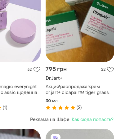
795 грн
32
22
Dr.Jart+
rmagic everynight
Акция!распродажа!крем
 classic щоденна
dr.jart+ cicapair™ tiger grass
нг-маска
color correcting cream, 30 ml
30 мл
(1)
(2)
Реклама на Шафе.
Как сюда попасть?