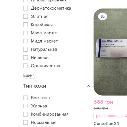
Гипоаллергенная
Дерматокосметика
Элитная
Корейская
Масс маркет
Мидл маркет
Натуральная
Нишевая
Органическая
Ещё 1
Тип кожи
Все типы
655 грн
Жирная
690 грн
Комбинированная
распродажа до 08
Нормальная
Centellian 24