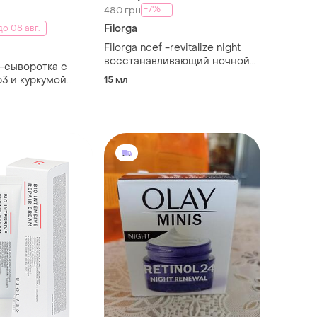
-7%
480 грн
Filorga
о 08 авг.
Filorga ncef -revitalize night
восстанавливающий ночной
-сыворотка с
крем, 14 мл
3 и куркумой
15 мл
ение» avon skin