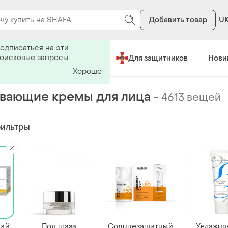
Добавить товар
U
Сделано в Украине
Для защитников
Нови
вающие кремы для лица
-
4613 вещей
фильтры
ий
Под глаза
Солнцезащитный
Увлажн