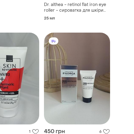
нічний крем з
Dr. althea - retinol flat iron eye
для обличчя
roller - сироватка для шкіри
навколо очей з вбудованим
25 мл
ролером
450 грн
1
6