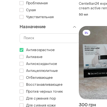
Проблемная
Centellian24 ex
cream active re
Сухая
крем для пружно
50 мл
Чувствительная
pdrn 50 мл
Назначение
Антивозрастное
Антиакне
Антиоксидантное
Антицеллюлитные
Отбеливающее
Восстанавливающее
Против черных точек
Для сужения пор
300 грн
Для сияния кожи