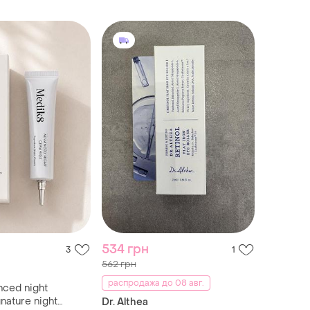
534 грн
3
1
562 грн
распродажа до 08 авг.
nced night
nature night
Dr. Althea