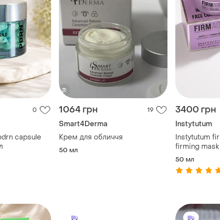
1064 грн
3400 грн
0
19
Smart4Derma
Instytutum
pdrn capsule
Крем для обличчя
Instytutum fi
л
firming mask
50 мл
нічна ліфти
50 мл