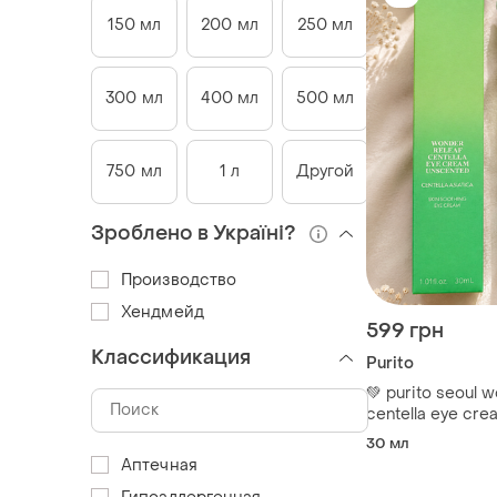
150 мл
200 мл
250 мл
300 мл
400 мл
500 мл
750 мл
1 л
Другой
Зроблено в Україні?
Производство
Хендмейд
599 грн
Классификация
Purito
💚 purito seoul w
centella eye cre
30 мл
30 мл
Аптечная