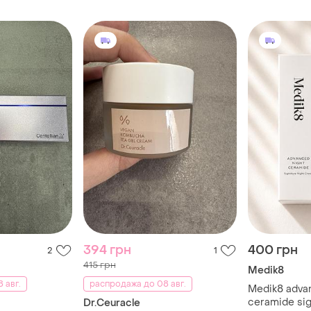
394 грн
400 грн
2
1
415 грн
Medik8
 авг.
распродажа до 08 авг.
Medik8 adva
ceramide sig
Dr.Ceuracle