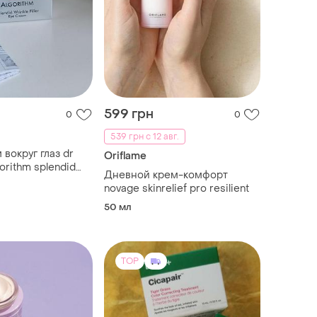
599 грн
0
0
539 грн с 12 авг.
 вокруг глаз dr
Oriflame
gorithm splendid
Дневной крем-комфорт
r eye cream, 15 мл
novage skinrelief pro resilient
50 мл
TOP