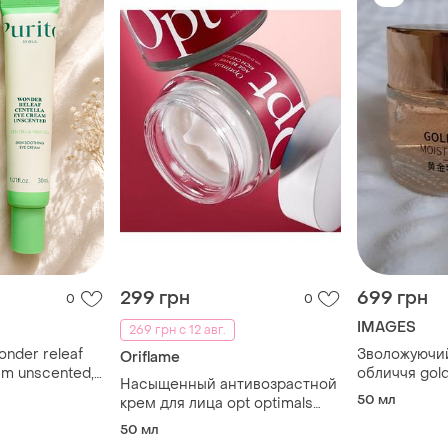
299 грн
699 грн
0
0
IMAGES
269 грн с 12 авг.
onder releaf
Зволожуючи
Oriflame
am unscented,
обличчя gold
Насыщенный антивозрастной
moisturizing
50 мл
крем для лица opt optimals
age revive
50 мл