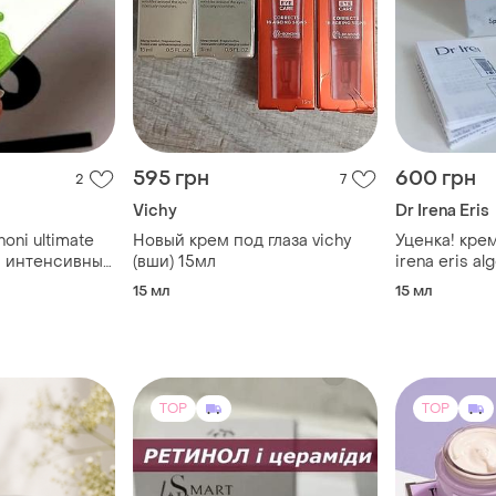
595 грн
600 грн
2
7
Vichy
Dr Irena Eris
noni ultimate
Новый крем под глаза vichy
Уценка! крем
л интенсивный
(вши) 15мл
irena eris al
wrinkle fille
15 мл
15 мл
TOP
TOP