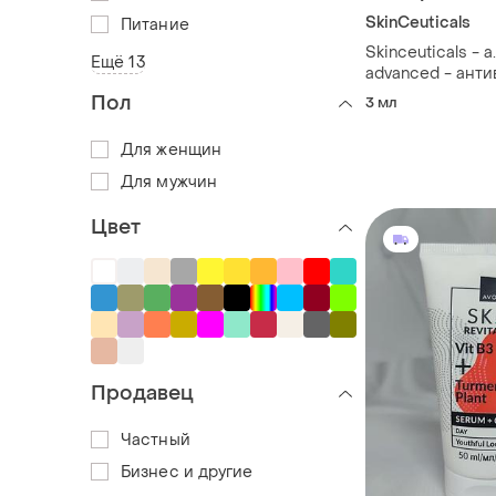
SkinCeuticals
Питание
Skinceuticals - a.
Ещё 13
advanced - анти
для обличчя, 3 m
Пол
3 мл
Для женщин
Для мужчин
Цвет
Продавец
Частный
Бизнес и другие