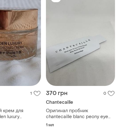
370 грн
1
0
Chantecaille
й крем для
Оригинал пробник
en luxury
chantecaille blanc peony eye
 cream з золотом
serum сыворотка для ухода за
1 мл
кожей вокруг глаз