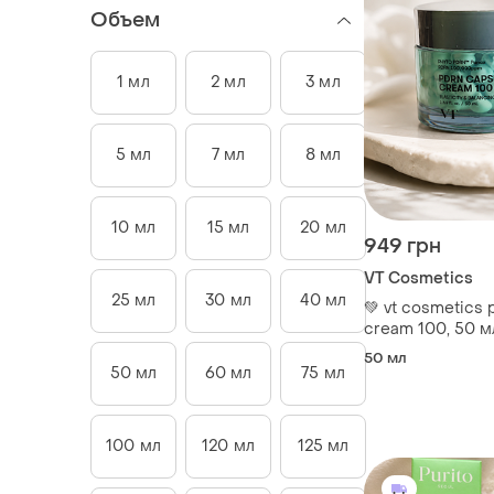
Объем
1 мл
2 мл
3 мл
5 мл
7 мл
8 мл
10 мл
15 мл
20 мл
949 грн
VT Cosmetics
25 мл
30 мл
40 мл
💚 vt cosmetics 
cream 100, 50 м
50 мл
50 мл
60 мл
75 мл
100 мл
120 мл
125 мл