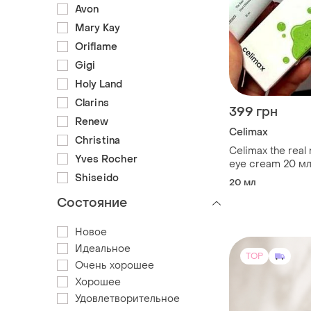
Avon
Mary Kay
Oriflame
Gigi
Holy Land
Clarins
399 грн
Renew
Celimax
Christina
Celimax the real 
Yves Rocher
eye cream 20 м
крем под глаза
Shiseido
20 мл
Состояние
Новое
Идеальное
TOP
Очень хорошее
Хорошее
Удовлетворительное