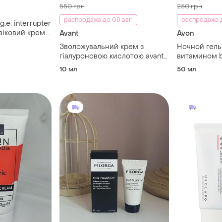
550 грн
250 грн
распродажа до 08 авг.
распродажа д
g.e. interrupter
віковий крем
Avant
Avon
l
Зволожувальний крем з
Ночной гель
гіалуроновою кислотою avant
витамином b
skincare supreme hyaluronic
«восстановл
10 мл
50 мл
acid antioxidising duo
revitalise
moisturiser